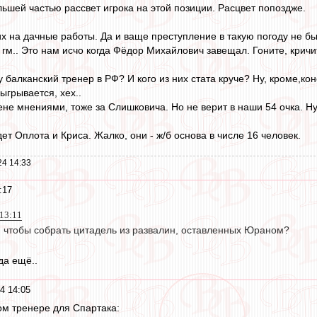
ольшей частью рассвет игрока на этой позиции. Расцвет попоздже.
их на дачные работы. Да и ваще преступление в такую погоду не бы
гм.. Это нам исчо когда Фёдор Михайлович завещал. Гоните, кричит
ту балканский тренер в РФ? И кого из них стата круче? Ну, кроме,
зыгрывается, хех..
не мнениями, тоже за Слишковича. Но не верит в наши 54 очка. Ну,
дет Оплота и Криса. Жалко, они - ж/б основа в числе 16 человек.
24 14:33
:17
 13:11
я, чтобы собрать цитадель из развалин, оставленных Юраном?
да ещё..
4 14:05
м тренере для Спартака: