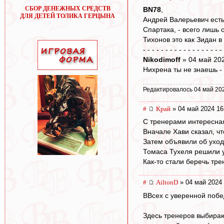
СБОР ДЕНЕЖНЫХ СРЕДСТВ
BN78
,
ДЛЯ ДЕТЕЙ ТОЛИКА ГЕРЦЫНА
Андрей Валерьевич есть
Спартака, - всего лишь
Тихонов это как Зидан в
- - - - - - - - - - - - - - - - - -
Nikodimoff
» 04 май 20
Нихрена ты не знаешь -
Редактировалось 04 май 20
#
Край
» 04 май 2024 16
С тренерами интересная
Вначале Хави сказал, чт
Затем объявили об уходе
Томаса Тухеля решили ув
Как-то стали беречь тре
#
AiltonD
» 04 май 2024 
ВВсех с уверенной побе
Здесь тренеров выбираю