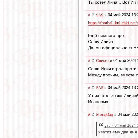
Ты хотел Лича... Вот И Л
#
SAS
» 04 май 2024 13:
https://football.kulichki.n
Ещё немного про
Сашу Илича.
Да, он официально гт Н
#
Спектр
» 04 май 2024 
Саша Илич играл против 
Между прочим, вместе 
#
SAS
» 04 май 2024 13:
У них столько же Иличей
Ивановых
#
МосфОлд
» 04 май 202
gav » 04 май 2024 
хватит ему два дня