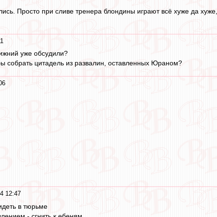
ились. Просто при сливе тренера блондины играют всё хуже да хуже
11
Нижний уже обсудили?
обы собрать цитадель из развалин, оставленных Юраном?
06
4 12:47
идеть в тюрьме
влением - сгнить к ебеням