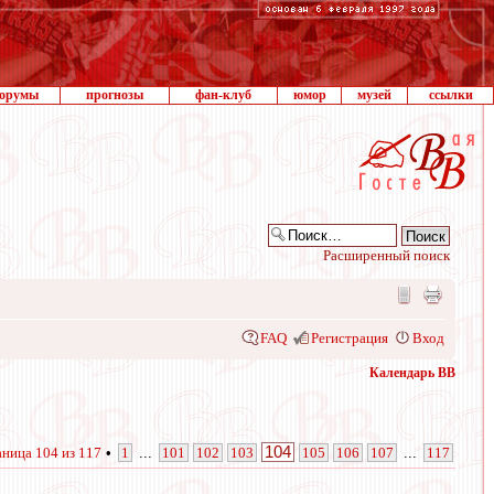
орумы
прогнозы
фан-клуб
юмор
музей
ссылки
Расширенный поиск
FAQ
Регистрация
Вход
Календарь ВВ
104
аница
104
из
117
•
1
...
101
102
103
105
106
107
...
117