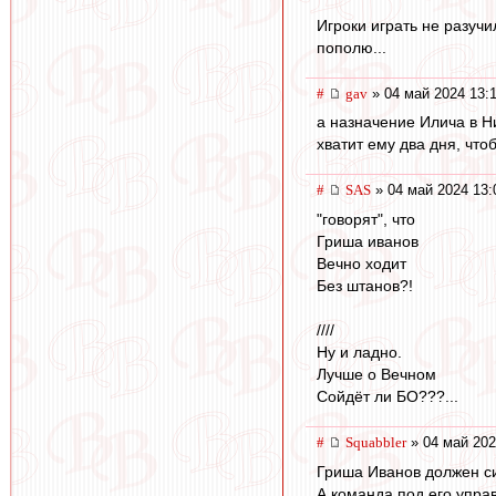
Игроки играть не разуч
пополю...
#
gav
» 04 май 2024 13:
а назначение Илича в 
хватит ему два дня, чт
#
SAS
» 04 май 2024 13:
"говорят", что
Гриша иванов
Вечно ходит
Без штанов?!
////
Ну и ладно.
Лучше о Вечном
Сойдёт ли БО???...
#
Squabbler
» 04 май 202
Гриша Иванов должен с
А команда под его упра