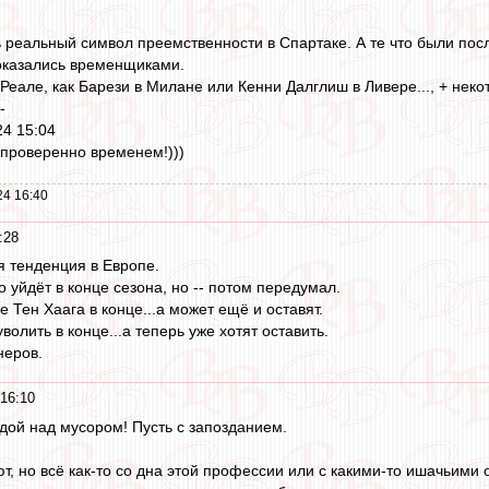
 реальный символ преемственности в Спартаке. А те что были пос
 оказались временщиками.
 Реале, как Барези в Милане или Кенни Далглиш в Ливере..., + неко
 -
24 15:04
 проверенно временем!)))
24 16:40
:28
 тенденция в Европе.
о уйдёт в конце сезона, но -- потом передумал.
 Тен Хаага в конце...а может ещё и оставят.
олить в конце...а теперь уже хотят оставить.
неров.
16:10
дой над мусором! Пусть с запозданием.
т, но всё как-то со дна этой профессии или с какими-то ишачьими 