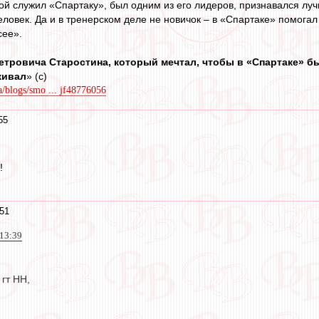
ой служил «Спартаку», был одним из его лидеров, признавался лу
ловек. Да и в тренерском деле не новичок – в «Спартаке» помогал
сее».
тровича Старостина, который мечтал, чтобы в «Спартаке» бы
живал
» (с)
a/blogs/smo ... jf48776056
55
!
51
 13:39
гт НН,