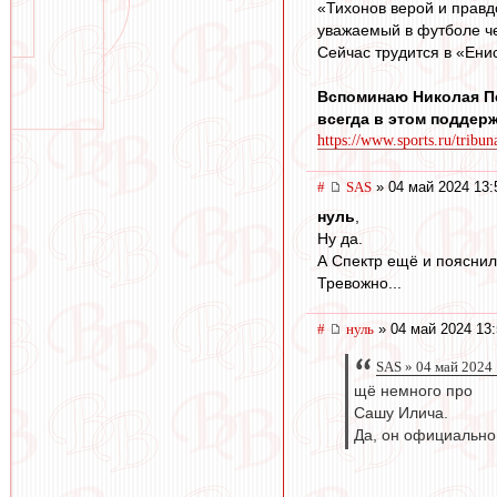
«Тихонов верой и правд
уважаемый в футболе че
Сейчас трудится в «Ени
Вспоминаю Николая Пе
всегда в этом поддер
https://www.sports.ru/tribun
#
SAS
» 04 май 2024 13:
нуль
,
Ну да.
А Спектр ещё и пояснил
Тревожно...
#
нуль
» 04 май 2024 13:
SAS » 04 май 2024
щё немного про
Сашу Илича.
Да, он официально 