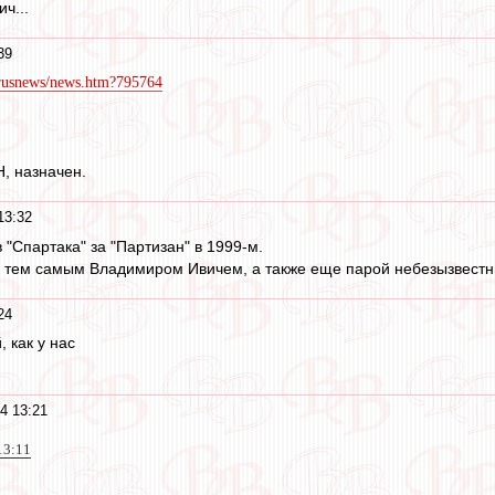
ич...
39
et/rusnews/news.htm?795764
Н, назначен.
13:32
"Спартака" за "Партизан" в 1999-м.
с тем самым Владимиром Ивичем, а также еще парой небезызвест
24
, как у нас
4 13:21
13:11