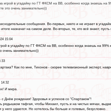
а игрой в угадайку по ГТ ФКСМ на ВВ, особенно когда знаешь на 9
те это очень занимательно))
нисходительные сообщения. Во-первых, никто и не играет в угадайк
в итоге назначат на самом деле. Во-вторых, те, кто всё знают, пуст
24 15:04
грой в угадайку по ГТ ФКСМ на ВВ, особенно когда знаешь на 99% 
то очень занимательно))
4:33
партака? Как по мне, Тихонов - скорее телевизионный эксперт, нав
 14:32
х! И мира.
 с Днём рождения! Здоровья и успехов со "Спартаком"!
ть рядышком тафгая, чтобы Михаил, пусть и на чистых мячах, выда
 у него удаются. Но хотелось бы больше и голевых, безусловно.