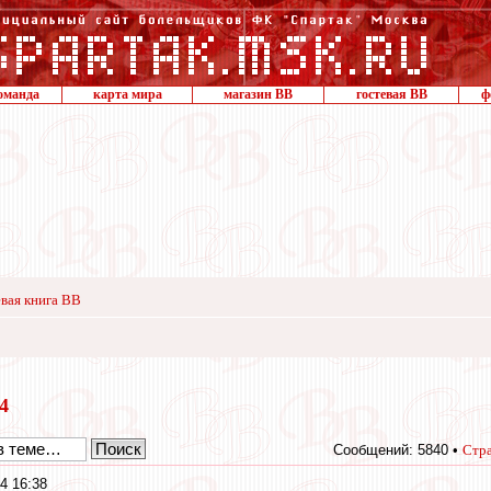
оманда
карта мира
магазин ВВ
гостевая ВВ
ф
вая книга ВВ
24
Сообщений: 5840 •
Стр
4 16:38