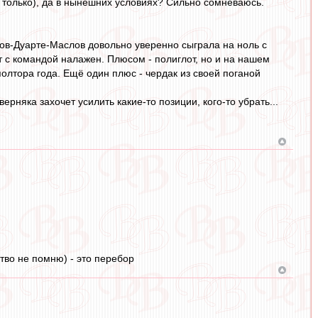
не только), да в нынешних условиях? Сильно сомневаюсь.
ов-Дуарте-Маслов довольно уверенно сыграла на ноль с
т с командой налажен. Плюсом - полиглот, но и на нашем
полтора года. Ещё один плюс - чердак из своей поганой
ерняка захочет усилить какие-то позиции, кого-то убрать...
тво не помню) - это перебор