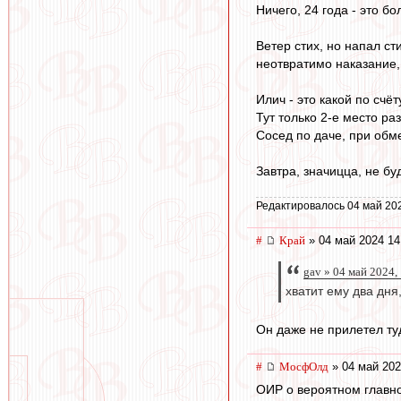
Ничего, 24 года - это б
Ветер стих, но напал ст
неотвратимо наказание, 
Илич - это какой по счё
Тут только 2-е место ра
Сосед по даче, при обме
Завтра, значицца, не бу
Редактировалось 04 май 20
#
Край
» 04 май 2024 14
gav » 04 май 2024,
хватит ему два дн
Он даже не прилетел ту
#
МосфОлд
» 04 май 202
ОИР о вероятном главно