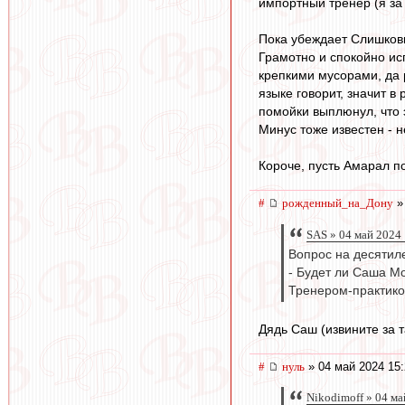
импортный тренер (я за 
Пока убеждает Слишков
Грамотно и спокойно ис
крепкими мусорами, да 
языке говорит, значит в
помойки выплюнул, что 
Минус тоже известен - н
Короче, пусть Амарал по
#
рожденный_на_Дону
»
SAS » 04 май 2024
Вопрос на десятил
- Будет ли Саша М
Тренером-практиком
Дядь Саш (извините за 
#
нуль
» 04 май 2024 15:
Nikodimoff » 04 ма