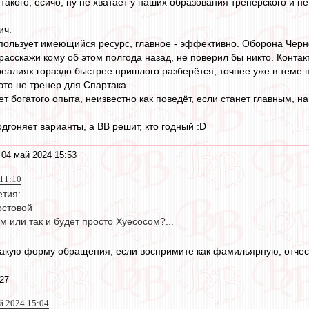
такого, есичо, ну не хватает у наших образования тренерского и 
ич.
пользует имеющийся ресурс, главное - эффективно. Оборона Черн
расскажи кому об этом полгода назад, не поверил бы никто. Контак
 реалиях гораздо быстрее пришлого разберётся, точнее уже в теме 
это не тренер для Спартака.
ет богатого опыта, неизвестно как поведёт, если станет главным, нав
дгоняет варианты, а ВВ решит, кто годный :D
 04 май 2024 15:53
 11:10
етия:
остовой
 или так и будет просто Хуесосом?...
такую форму обращения, если воспримите как фамильярную, отчес
27
й 2024 15:04