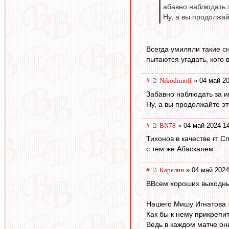
абавно наблюдать з
Ну, а вы продолжай
Всегда умиляли такие с
пытаются угадать, кого 
#
Nikodimoff
» 04 май 20
Забавно наблюдать за и
Ну, а вы продолжайте э
#
BN78
» 04 май 2024 1
Тихонов в качестве гт С
с тем же Абаскалем.
#
Карелин
» 04 май 2024
ВВсем хороших выходны
Нашего Мишу Игнатова -
Как бы к нему прикрепи
Ведь в каждом матче они