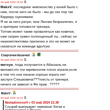
04 май 2024 10:54
MakxV
, последнее чемпионство у коней было с
ним, после него не было - мы до сих пор так
Карреру оцениваем.
Я не за него ратую, мне Ленчик безразличен, я
о критерии топовости тренера.
Топчик может также провалиться как новичок,
нам скорее нужен полноценный тш...сейчас он
неукомплектован прилично и это не может не
сказаться на команде вдолгую.
Спартачек-Казачек!
-
04 май 2024 10:52
митхун
, тогда получается и Абаскаль не
виноват,что эти ккривоногие плохо играли,если
в том что они начали хорошо играть нет
заслуги Слишковича???тоесть от тренера
ничего не зависит и Фе прав...?????
MakxV
-
04 май 2024 10:12
Nevladimirovi4 » 03 май 2024 21:38
Слуцкий выигрывает чемпионат Китая и
возвращается в Россию.