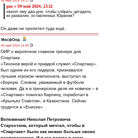
04 май 2024 14:17
gav » 04 май 2024, 13:11
хватит ему два дня, чтобы собрать цитадель
из развалин, оставленных Юраном?
Он даже не прилетел туда ещё..
МосфОлд
-
04 май 2024 14:05
ОИР о вероятном главном тренере для
Спартака:
«Тихонов верой и правдой служил «Спартаку»,
был одним из его лидеров, признавался
лучшим игроком чемпионата, выступал за
сборную. Словом, уважаемый в футболе
человек. Да и в тренерском деле не новичок – в
«Спартаке» помогал Карпину, поработал в
«Крыльях Советов», в Казахстане. Сейчас
трудится в «Енисее».
Вспоминаю Николая Петровича
Старостина, который мечтал, чтобы в
«Спартаке» было как можно больше своих
воспитанников. И я его всегда в этом