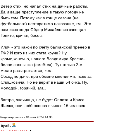
Ветер стих, но напал стих на дачные работы.
Да и ваще преступление в такую погоду не
быть там. Потому как в конце сезона (не
футбольного) неотвратимо наказание, гм.. Это
нам исчо когда Фёдор Михайлович завещал.
Гоните, кричит, бесов.
Илич - это какой по счёту балканский тренер в
РФ? И кого из них стата круче? Ну,
кроме,конечно, нашего Владимира Красно-
белое солнышко (смеётся). Тут только 2-е
место разыгрывается, хех..
Сосед по даче, при обмене мнениями, тоже за
Слишковича. Но не верит в наши 54 очка. Ну,
молодой, горячий, ага..
Завтра, значицца, не будет Оплота и Криса.
Жалко, они - ж/б основа в числе 16 человек.
Редактировалось 04 май 2024 14:33
Край
-