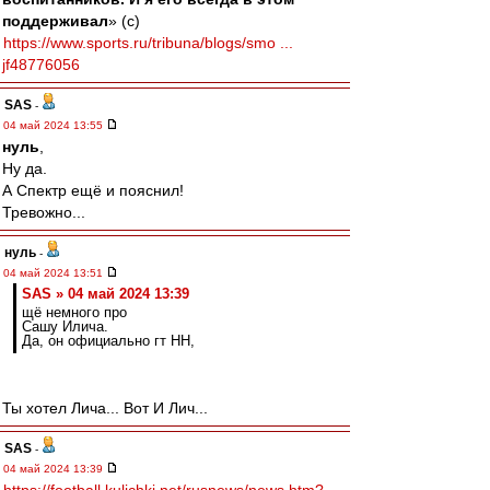
поддерживал
» (с)
https://www.sports.ru/tribuna/blogs/smo ...
jf48776056
SAS
-
04 май 2024 13:55
нуль
,
Ну да.
А Спектр ещё и пояснил!
Тревожно...
нуль
-
04 май 2024 13:51
SAS » 04 май 2024 13:39
щё немного про
Сашу Илича.
Да, он официально гт НН,
Ты хотел Лича... Вот И Лич...
SAS
-
04 май 2024 13:39