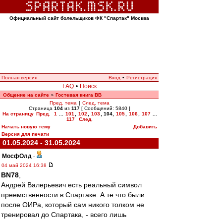
Официальный сайт болельщиков ФК "Спартак" Москва
Полная версия
Вход
•
Регистрация
FAQ
•
Поиск
Общение на сайте
Гостевая книга ВВ
»
Пред. тема
|
След. тема
Страница
104
из
117
[ Сообщений: 5840 ]
На страницу
Пред.
1
...
101
,
102
,
103
,
104
,
105
,
106
,
107
...
117
След.
Начать новую тему
Добавить
Версия для печати
01.05.2024 - 31.05.2024
МосфОлд
-
04 май 2024 16:38
BN78
,
Андрей Валерьевич есть реальный символ
преемственности в Спартаке. А те что были
после ОИРа, который сам никого толком не
тренировал до Спартака, - всего лишь