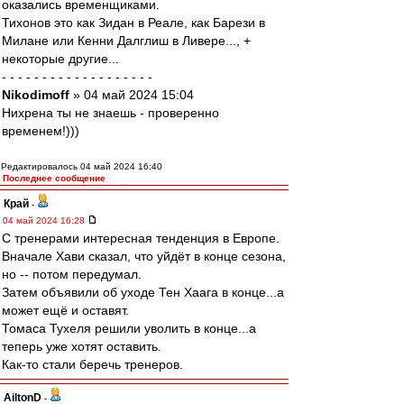
оказались временщиками.
Тихонов это как Зидан в Реале, как Барези в
Милане или Кенни Далглиш в Ливере..., +
некоторые другие...
- - - - - - - - - - - - - - - - - - -
Nikodimoff
» 04 май 2024 15:04
Нихрена ты не знаешь - проверенно
временем!)))
Редактировалось 04 май 2024 16:40
Последнее сообщение
Край
-
04 май 2024 16:28
С тренерами интересная тенденция в Европе.
Вначале Хави сказал, что уйдёт в конце сезона,
но -- потом передумал.
Затем объявили об уходе Тен Хаага в конце...а
может ещё и оставят.
Томаса Тухеля решили уволить в конце...а
теперь уже хотят оставить.
Как-то стали беречь тренеров.
AiltonD
-