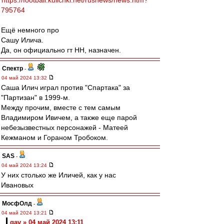
https://football.kulichki.net/rusnews/news.htm?
795764
Ещё немного про
Сашу Илича.
Да, он официально гт НН, назначен.
Спектр
-
04 май 2024 13:32
Саша Илич играл против "Спартака" за
"Партизан" в 1999-м.
Между прочим, вместе с тем самым
Владимиром Ивичем, а также еще парой
небезызвестных персонажей - Матеей
Кежманом и Гораном Тробоком.
SAS
-
04 май 2024 13:24
У них столько же Иличей, как у нас
Ивановых
МосфОлд
-
04 май 2024 13:21
gav » 04 май 2024 13:11