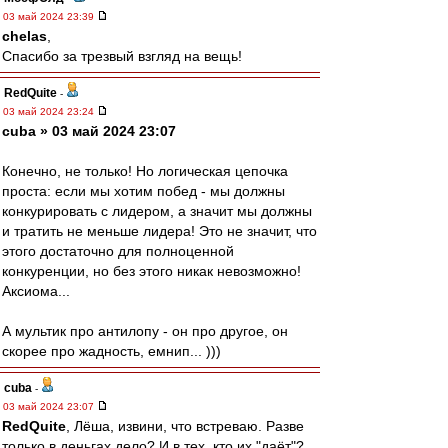
03 май 2024 23:39
chelas
,
Спасибо за трезвый взгляд на вещь!
RedQuite
-
03 май 2024 23:24
cuba » 03 май 2024 23:07
Конечно, не только! Но логическая цепочка
проста: если мы хотим побед - мы должны
конкурировать с лидером, а значит мы должны
и тратить не меньше лидера! Это не значит, что
этого достаточно для полноценной
конкуренции, но без этого никак невозможно!
Аксиома...
А мультик про антилопу - он про другое, он
скорее про жадность, емнип... )))
cuba
-
03 май 2024 23:07
RedQuite
, Лёша, извини, что встреваю. Разве
только в деньгах дело? И в тех, кто их "даёт"?