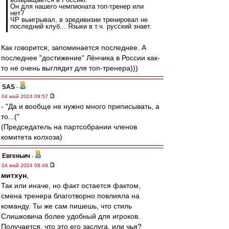
Он для нашего чемпионата топ-тренер или
нет?
ЧР выигрывал, в эредивизии тренировал не
последний клуб... Языки в т.ч. русский знает.
Как говорится, запоминается последнее. А
последнее "достижение" Лёнчика в России как-
то не очень выглядит для топ-тренера)))
SAS
-
04 май 2024 09:57
- "Да и вообще не нужно много приписывать, а
то...("
(Председатель на партсобрании членов
комитета колхоза)
Евгеньич
-
04 май 2024 09:48
митхун
,
Так или иначе, но факт остается фактом,
смена тренера благотворно повлияла на
команду. Ты же сам пишешь, что стиль
Слишковича более удобный для игроков.
Получается, что это его заслуга, или чья?