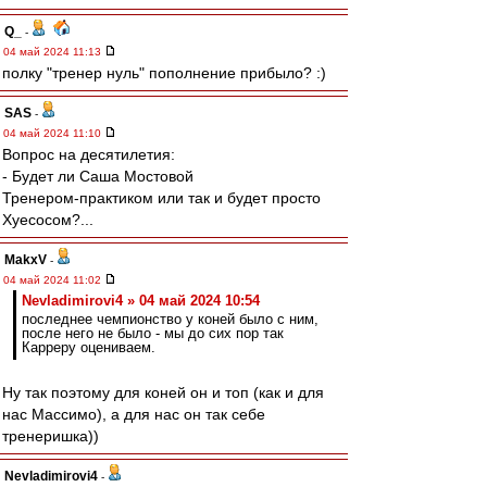
Q_
-
04 май 2024 11:13
полку "тренер нуль" пополнение прибыло? :)
SAS
-
04 май 2024 11:10
Вопрос на десятилетия:
- Будет ли Саша Мостовой
Тренером-практиком или так и будет просто
Хуесосом?...
MakxV
-
04 май 2024 11:02
Nevladimirovi4 » 04 май 2024 10:54
последнее чемпионство у коней было с ним,
после него не было - мы до сих пор так
Карреру оцениваем.
Ну так поэтому для коней он и топ (как и для
нас Массимо), а для нас он так себе
тренеришка))
Nevladimirovi4
-