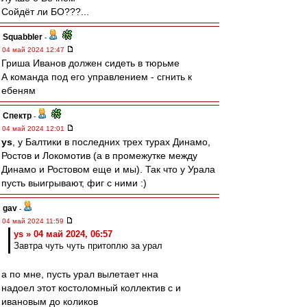
Сойдёт ли БО???...
Squabbler
-
04 май 2024 12:47
Гриша Иванов должен сидеть в тюрьме
А команда под его управлением - сгнить к
ебеням
Спектр
-
04 май 2024 12:01
ys
, у Балтики в последних трех турах Динамо,
Ростов и Локомотив (а в промежутке между
Динамо и Ростовом еще и мы). Так что у Урала
пусть выигрывают, фиг с ними :)
gav
-
04 май 2024 11:59
ys » 04 май 2024, 06:57
Завтра чуть чуть притоплю за урал
а по мне, пусть урал вылетает нна
надоел этот костоломный коллектив с и
ивановым до коликов