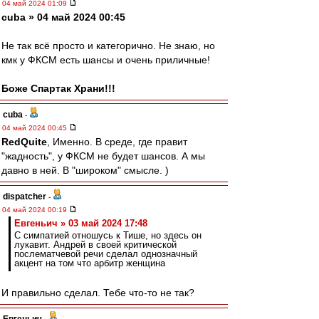
04 май 2024 01:09
cuba » 04 май 2024 00:45
Не так всё просто и категорично. Не знаю, но
кмк у ФКСМ есть шансы и очень приличные!
Боже Спартак Храни!!!
cuba
-
04 май 2024 00:45
RedQuite
, Именно. В среде, где правит
"жадность", у ФКСМ не будет шансов. А мы
давно в ней. В "широком" смысле. )
dispatcher
-
04 май 2024 00:19
Евгеньич » 03 май 2024 17:48
С симпатией отношусь к Тише, но здесь он
лукавит. Андрей в своей критической
послематчевой речи сделал однозначный
акцент на том что арбитр женщина
И правильно сделал. Тебе что-то не так?