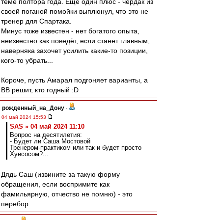
теме полтора года. Ещё один плюс - чердак из
своей поганой помойки выплюнул, что это не
тренер для Спартака.
Минус тоже известен - нет богатого опыта,
неизвестно как поведёт, если станет главным,
наверняка захочет усилить какие-то позиции,
кого-то убрать...
Короче, пусть Амарал подгоняет варианты, а
ВВ решит, кто годный :D
рожденный_на_Дону
-
04 май 2024 15:53
SAS » 04 май 2024 11:10
Вопрос на десятилетия:
- Будет ли Саша Мостовой
Тренером-практиком или так и будет просто
Хуесосом?...
Дядь Саш (извините за такую форму
обращения, если воспримите как
фамильярную, отчество не помню) - это
перебор