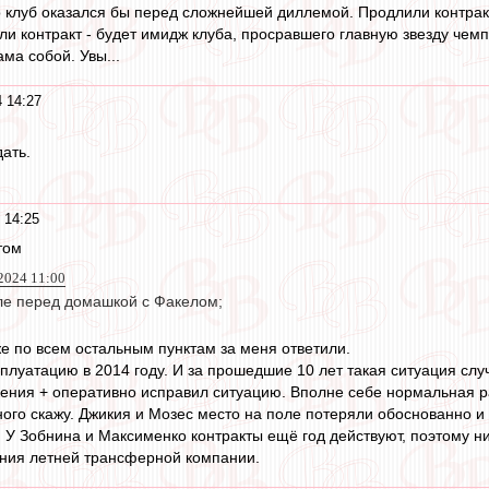
о клуб оказался бы перед сложнейшей диллемой. Продлили контрак
и контракт - будет имидж клуба, просравшего главную звезду чемпи
ама собой. Увы...
 14:27
ать.
 14:25
этом
2024 11:00
ле перед домашкой с Факелом;
же по всем остальным пунктам за меня ответили.
сплуатацию в 2014 году. И за прошедшие 10 лет такая ситуация сл
ния + оперативно исправил ситуацию. Вполне себе нормальная ра
ого скажу. Джикия и Мозес место на поле потеряли обоснованно и п
. У Зобнина и Максименко контракты ещё год действуют, поэтому н
ения летней трансферной компании.