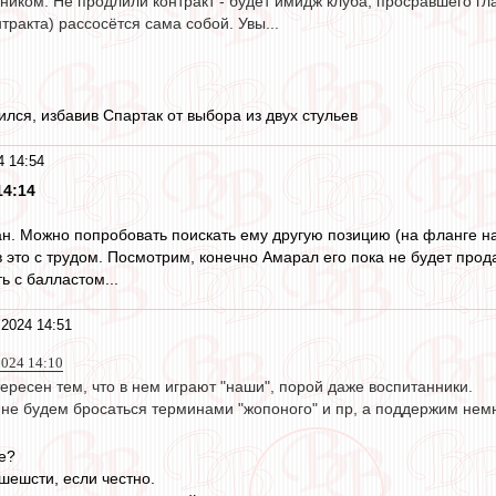
ником. Не продлили контракт - будет имидж клуба, просравшего гла
нтракта) рассосётся сама собой. Увы...
лся, избавив Спартак от выбора из двух стульев
4 14:54
14:14
н. Можно попробовать поискать ему другую позицию (на фланге на
в это с трудом. Посмотрим, конечно Амарал его пока не будет про
ь с балластом...
2024 14:51
024 14:10
ересен тем, что в нем играют "наши", порой даже воспитанники.
 не будем бросаться терминами "жопоного" и пр, а поддержим немн
е?
шешсти, если честно.