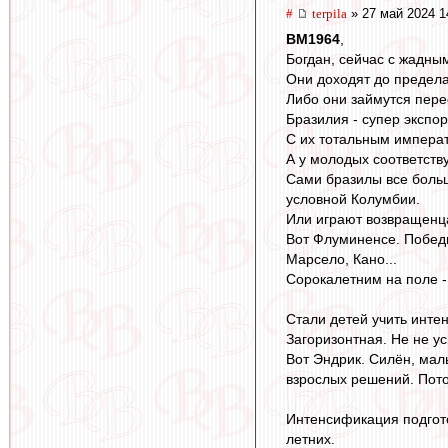
#
terpila
» 27 май 2024 1
BM1964
,
Богдан, сейчас с жадн
Они доходят до предела
Либо они займутся пере
Бразилия - супер экспо
С их тотальным императи
А у молодых соответству
Сами бразилы все больш
условной Колумбии.
Или играют возвращенцам
Вот Флуминенсе. Победит
Марсело, Кано...
Сорокалетним на поле -
Стали детей учить интен
Загоризонтная. Не не у
Вот Эндрик. Силён, мал
взрослых решений. Потом
Интенсификация подгот
летних.