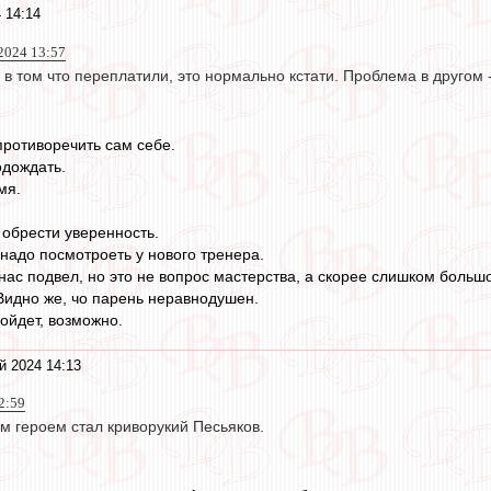
 14:14
2024 13:57
е в том что переплатили, это нормально кстати. Проблема в другом
противоречить сам себе.
одождать.
мя.
 обрести уверенность.
 надо посмотроеть у нового тренера.
 нас подвел, но это не вопрос мастерства, а скорее слишком больш
Видно же, чо парень неравнодушен.
пойдет, возможно.
й 2024 14:13
2:59
м героем стал криворукий Песьяков.