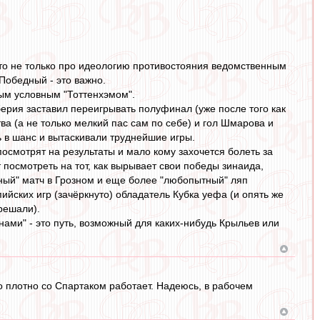
 это не только про идеологию противостояния ведомственным
 Победный - это важно.
ым условным "Тоттенхэмом".
к берия заставил переигрывать полуфинал (уже после того как
ва (а не только мелкий пас сам по себе) и гол Шмарова и
ь в шанс и вытаскивали труднейшие игры.
и посмотрят на результаты и мало кому захочется болеть за
 посмотреть на тот, как вырывает свои победы зинаида,
ный" матч в Грозном и еще более "любопытный" ляп
йских игр (зачёркнуто) обладатель Кубка уефа (и опять же
решали).
нами" - это путь, возможный для каких-нибудь Крыльев или
о плотно со Спартаком работает. Надеюсь, в рабочем