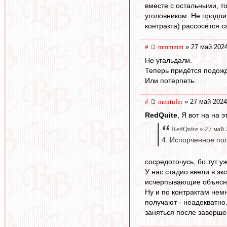
вместе с остальными, т
уголовником. Не продлил
контракта) рассосётся с
#
mmmmm
» 27 май 2024
Не угальдали.
Теперь придётся подожд
Или потерпеть.
#
mentufer
» 27 май 2024
RedQuite
, Я вот на на 
RedQuite » 27 май 
4. Испорченное по
сосредоточусь, бо тут у
У нас стадио ввели в эк
исчерпывающие объясне
Ну и по контрактам немн
получают - неадекватно
заняться после заверш