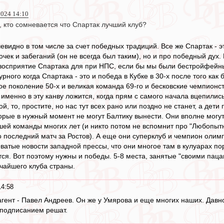
024 14:10
е, кто сомневается что Спартак лучший клуб?
чевидно в том числе за счет победных традиций. Все же Спартак -
очек и забеганий (он не всегда был таким), но и про победный дух.
 восприятие Спартака для при НПС, если бы мы были бестройфейн
урного когда Спартака - это и победа в Кубке в 30-х после того ка
е поколение 50-х и великая команда 69-го и бесковские чемпионст
 именно в эту канву ложится, когда прям с самого начала вцепилис
ой, то, простите, но нас тут всех рано или поздно не станет, а дет
орые в нужный момент не могут Балтику вынести. Они вполне могут
шей команды многих лет (и никто потом не вспомнит про "Любопыт
 последний матч за Ростов). А еще они суперклуб и чемпион олимпи
оватые новости западной прессы, что они многое там в кулуарах по
тся. Вот поэтому нужны и победы. 5-8 места, занятые "своими паца
ичайшего клуба страны.
14:58
агент - Павел Андреев. Он же у Умярова и еще многих наших. Давн
еподписанием решат.