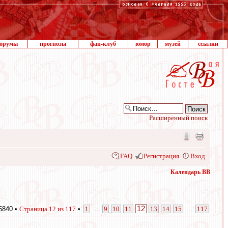
орумы
прогнозы
фан-клуб
юмор
музей
ссылки
Расширенный поиск
FAQ
Регистрация
Вход
Календарь ВВ
12
5840 •
Страница
12
из
117
•
1
...
9
10
11
13
14
15
...
117