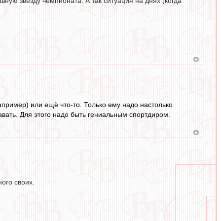
вную звезду чемпионата. А так ситуация на днях (когда
пример) или ещё что-то. Только ему надо настолько
давать. Для этого надо быть гениальным спортдиром.
ого своих.