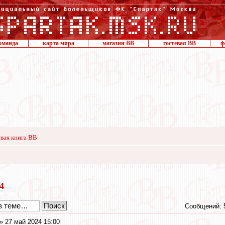
оманда
карта мира
магазин ВВ
гостевая ВВ
ф
вая книга ВВ
24
Сообщений: 
» 27 май 2024 15:00