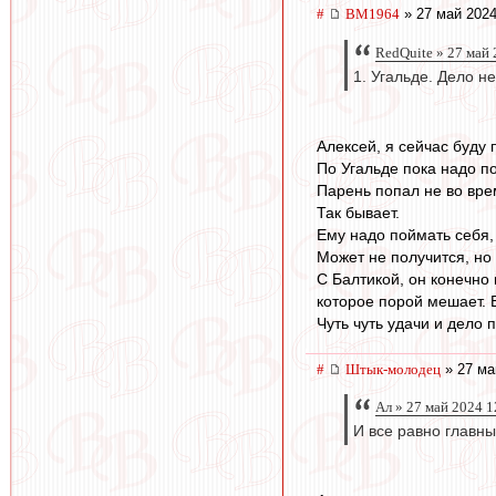
#
BM1964
» 27 май 2024
RedQuite » 27 май 
1. Угальде. Дело н
Алексей, я сейчас буду 
По Угальде пока надо п
Парень попал не во вре
Так бывает.
Ему надо поймать себя,
Может не получится, но
С Балтикой, он конечно
которое порой мешает. 
Чуть чуть удачи и дело 
#
Штык-молодец
» 27 ма
Ал » 27 май 2024 1
И все равно главны