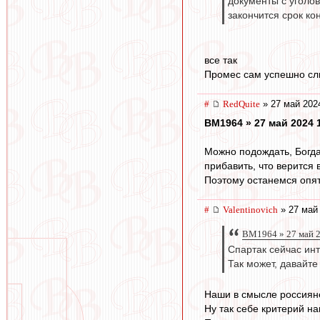
документы с уголов
закончится срок ко
все так
Промес сам успешно сли
#
RedQuite
» 27 май 202
BM1964 » 27 май 2024 
Можно подождать, Богда
прибавить, что верится 
Поэтому останемся опят
#
Valentinovich
» 27 май 
BM1964 » 27 май 2
Спартак сейчас инт
Так может, давайте
Наши в смысле россиян
Ну так себе критерий на