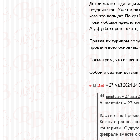
Детей жалко. Единицы з
неудачников. Уже ни лат
кого это волнует. По кр
Пока - общая идеология 
А у футболёров - ехать, 
Правда их турниры полу
продали всех основных ч
Посмотрим, что из всего
Собой и своими детьми 
#
Bad
» 27 май 2024 14:
mentufer » 27 май 
# mentufer » 27 ма
Касательно Проме
Как ни странно - н
критериям. С друго
феврале вместе с 