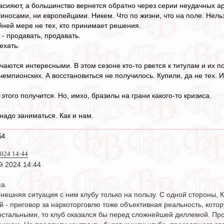
асияют, а большинство вернется обратно через серии неудачных а
иносами, ни европейцами. Никем. Что по жизни, что на поле. Нель
айней мере не тех, кто принимает решения.
- продавать, продавать.
ехать.
чаются интересными. В этом сезоне кто-то рвется к титулам и их п
емпионских. А восстановиться не получилось. Купили, да не тех. 
 этого получится. Но, имхо, бразилы на грани какого-то кризиса.
надо заниматься. Как и нам.
54
2024 14:44
й 2024 14:44
са
ынешняя ситуация с ним клубу только на пользу. С одной стороны
й - приговор за наркоторговлю тоже объективная реальность, кото
остальными, то клуб оказался бы перед сложнейшей диллемой. Про