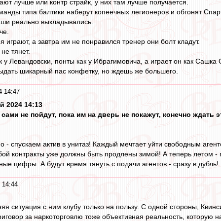
рают лучше или контр страйк, у них там лучше получается.
анды типа балтики наберут копеечных легионеров и обгонят Спарта
аши реально выкладывались.
че.
ня играют, а завтра им не понравился тренер они болт кладут.
 не тянет.
 у Левандовски, понты как у Ибрагимовича, а играет он как Сашка 
ыдать шикарный пас конфетку, но ждешь же большего.
4 14:47
й 2024 14:13
а сами не пойдут, пока им на дверь не покажут, конечно ждать
но - спускаем актив в унитаз! Каждый мечтает уйти свободным аге
бой контракты уже должны быть продлены зимой! А теперь летом -
ые цифры. А будут время тянуть с подачи агентов - сразу в дубль!
 14:44
няя ситуация с ним клубу только на пользу. С одной стороны, Кви
приговор за наркоторговлю тоже объективная реальность, которую 