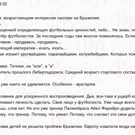
4:55
ым, возрастающим интересом смотрю на Бразилию.
.
оценкой определяющих футбольных ценностей, либо... Не знаю, что,
ртёр футболистов. За последние годы там многое поменялось. Если 
вом - продавать, продавать...
ющий императив - ехать, ехать...
е играют уругвайцами, парагвайцами, колумбийцами. Которых тоже 
и. Точнее, не "или", а "и".
ель прошлого Либертадореса. Средний возраст стартового состава 
 уже никто не удивляется. Особенно - вратарям.
сивнее для ускоренного воспроизведения. Дык, все-таки в ущерб каче
спевают личность сделать. Своё лицо у футболиста. Уже чаще всего
ыш, слов нет. Но его уже тренер Палмейраса Абел Ферейро доделы
у, что тренер. Потому, что умеет. Потому, что считает это свои дол
овки детей не решила проблем Бразилии. Европу охватила мода н