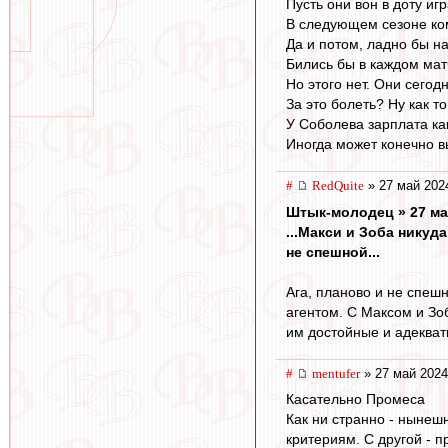
Пусть они вон в доту иг
В следующем сезоне ком
Да и потом, ладно бы н
Бились бы в каждом мат
Но этого нет. Они сегод
За это болеть? Ну как то
У Соболева зарплата как
Иногда может конечно в
#
RedQuite
» 27 май 202
Штык-молодец » 27 ма
...Макси и Зоба никуд
не спешной...
Ага, планово и не спеш
агентом. С Максом и Зо
им достойные и адекватн
#
mentufer
» 27 май 2024
Касательно Промеса
Как ни странно - нынеш
критериям. С другой - 