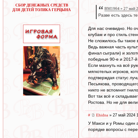
СБОР ДЕНЕЖНЫХ СРЕДСТВ
BM1964 » 27 май 2
ДЛЯ ДЕТЕЙ ТОЛИКА ГЕРЦЫНА
Разве есть здесь т
Для нас очевидно. Но о
клубам и про стиль стен
Не сложилось бы такое
Ведь важная часть культ
финал сыграли) и золото
победные 90-е и 2017-й
Если махнуть на всё рук
мягкотелых игроков, кот
подтверждая статус луч
Песьякова, проводящего
никто не вспомнит гнил
Вот так всё и складывае
Ростова. Но не для вел
#
Ehidna
» 27 май 2024 
У Макси и у Ромы один 
порядке вопросы с пер