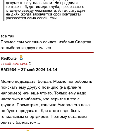
документы с уголовником. Не продлили
контракт - будет имидж клуба, просравшего
главную звезду чемпионата. А так ситуация
на днях (когда закончится срок контракта)
рассосётся сама собой. Увы...
все так
Промес сам успешно слился, избавив Спартак
от выбора из двух стульев
RedQuite
-
27 май 2024 14:54
BM1964 » 27 май 2024 14:14
Можно подождать, Богдан. Можно попробовать
поискать ему другую позицию (на фланге
например) или ещё что-то. Только ему надо
настолько прибавить, что верится в это с
трудом. Посмотрим, конечно Амарал его пока
не будет продавать. Для этого надо быть
гениальным спортдиром. Поэтому останемся
опять с балластом...