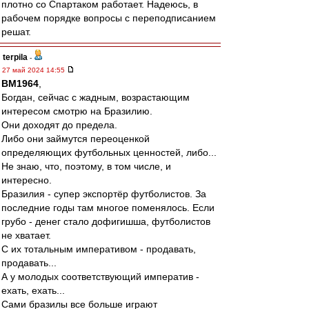
плотно со Спартаком работает. Надеюсь, в
рабочем порядке вопросы с переподписанием
решат.
terpila
-
27 май 2024 14:55
BM1964
,
Богдан, сейчас с жадным, возрастающим
интересом смотрю на Бразилию.
Они доходят до предела.
Либо они займутся переоценкой
определяющих футбольных ценностей, либо...
Не знаю, что, поэтому, в том числе, и
интересно.
Бразилия - супер экспортёр футболистов. За
последние годы там многое поменялось. Если
грубо - денег стало дофигишша, футболистов
не хватает.
С их тотальным императивом - продавать,
продавать...
А у молодых соответствующий императив -
ехать, ехать...
Сами бразилы все больше играют