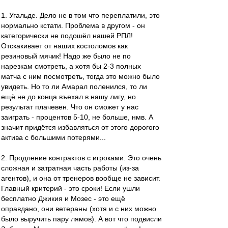
1. Угальде. Дело не в том что переплатили, это
нормально кстати. Проблема в другом - он
категорически не подошёл нашей РПЛ!
Отскакивает от наших костоломов как
резиновый мячик! Надо же было не по
нарезкам смотреть, а хотя бы 2-3 полных
матча с ним посмотреть, тогда это можно было
увидеть. Но то ли Амарал поленился, то ли
ещё не до конца въехал в нашу лигу, но
результат плачевен. Что он сможет у нас
заиграть - процентов 5-10, не больше, нмв. А
значит придётся избавляться от этого дорогого
актива с большими потерями...
2. Продление контрактов с игроками. Это очень
сложная и затратная часть работы (из-за
агентов), и она от тренеров вообще не зависит.
Главный критерий - это сроки! Если ушли
бесплатно Джикия и Мозес - это ещё
оправдано, они ветераны (хотя и с них можно
было выручить пару лямов). А вот что подвисли