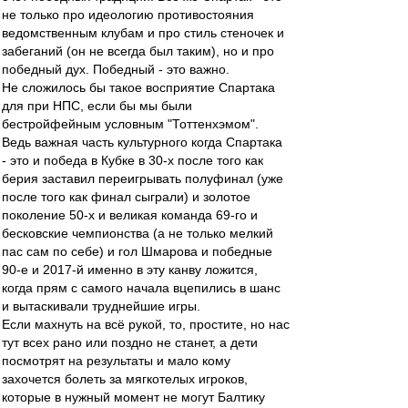
не только про идеологию противостояния
ведомственным клубам и про стиль стеночек и
забеганий (он не всегда был таким), но и про
победный дух. Победный - это важно.
Не сложилось бы такое восприятие Спартака
для при НПС, если бы мы были
бестройфейным условным "Тоттенхэмом".
Ведь важная часть культурного когда Спартака
- это и победа в Кубке в 30-х после того как
берия заставил переигрывать полуфинал (уже
после того как финал сыграли) и золотое
поколение 50-х и великая команда 69-го и
бесковские чемпионства (а не только мелкий
пас сам по себе) и гол Шмарова и победные
90-е и 2017-й именно в эту канву ложится,
когда прям с самого начала вцепились в шанс
и вытаскивали труднейшие игры.
Если махнуть на всё рукой, то, простите, но нас
тут всех рано или поздно не станет, а дети
посмотрят на результаты и мало кому
захочется болеть за мягкотелых игроков,
которые в нужный момент не могут Балтику