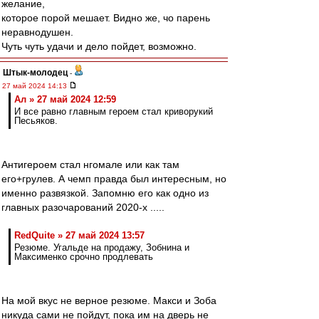
желание,
которое порой мешает. Видно же, чо парень
неравнодушен.
Чуть чуть удачи и дело пойдет, возможно.
Штык-молодец
-
27 май 2024 14:13
Ал » 27 май 2024 12:59
И все равно главным героем стал криворукий
Песьяков.
Антигероем стал нгомале или как там
его+грулев. А чемп правда был интересным, но
именно развязкой. Запомню его как одно из
главных разочарований 2020-х .....
RedQuite » 27 май 2024 13:57
Резюме. Угальде на продажу, Зобнина и
Максименко срочно продлевать
На мой вкус не верное резюме. Макси и Зоба
никуда сами не пойдут, пока им на дверь не