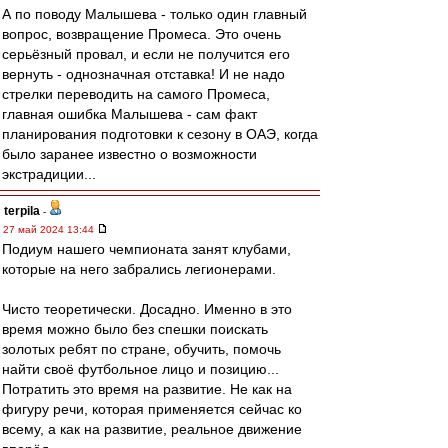
А по поводу Малышева - только один главный
вопрос, возвращение Промеса. Это очень
серьёзный провал, и если не получится его
вернуть - однозначная отставка! И не надо
стрелки переводить на самого Промеса,
главная ошибка Малышева - сам факт
планирования подготовки к сезону в ОАЭ, когда
было заранее известно о возможности
экстрадиции...
terpila
-
27 май 2024 13:44
Подиум нашего чемпионата занят клубами,
которые на него забрались легионерами.
Чисто теоретически. Досадно. Именно в это
время можно было без спешки поискать
золотых ребят по стране, обучить, помочь
найти своё футбольное лицо и позицию...
Потратить это время на развитие. Не как на
фигуру речи, которая применяется сейчас ко
всему, а как на развитие, реальное движение