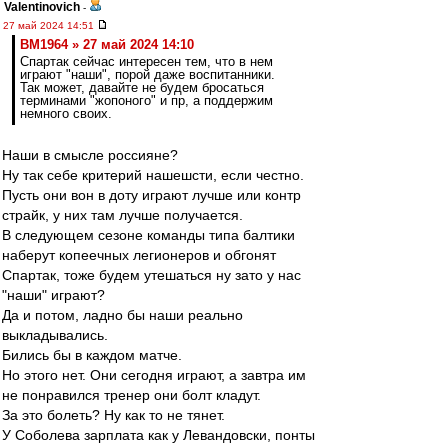
Valentinovich
-
27 май 2024 14:51
BM1964 » 27 май 2024 14:10
Спартак сейчас интересен тем, что в нем
играют "наши", порой даже воспитанники.
Так может, давайте не будем бросаться
терминами "жопоного" и пр, а поддержим
немного своих.
Наши в смысле россияне?
Ну так себе критерий нашешсти, если честно.
Пусть они вон в доту играют лучше или контр
страйк, у них там лучше получается.
В следующем сезоне команды типа балтики
наберут копеечных легионеров и обгонят
Спартак, тоже будем утешаться ну зато у нас
"наши" играют?
Да и потом, ладно бы наши реально
выкладывались.
Бились бы в каждом матче.
Но этого нет. Они сегодня играют, а завтра им
не понравился тренер они болт кладут.
За это болеть? Ну как то не тянет.
У Соболева зарплата как у Левандовски, понты