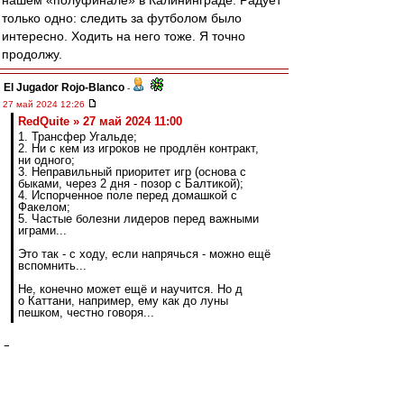
нашем «полуфинале» в Калининграде. Радует
только одно: следить за футболом было
интересно. Ходить на него тоже. Я точно
продолжу.
El Jugador Rojo-Blanco
-
27 май 2024 12:26
RedQuite » 27 май 2024 11:00
1. Трансфер Угальде;
2. Ни с кем из игроков не продлён контракт,
ни одного;
3. Неправильный приоритет игр (основа с
быками, через 2 дня - позор с Балтикой);
4. Испорченное поле перед домашкой с
Факелом;
5. Частые болезни лидеров перед важными
играми...
Это так - с ходу, если напрячься - можно ещё
вспомнить...
Не, конечно может ещё и научится. Но д
о Каттани, например, ему как до луны
пешком, честно говоря...
Леш, ну справедливости ради, если именно
Амарала оценивать, то: