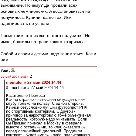
выживание. Почему? Да продали всех
основных чемпионских. А восстановиться не
получилось. Купили, да не тех. Или
адаптировать не успели.
Посмотрим, что из всего этого получится. Но,
имхо, бразилы на грани какого-то кризиса.
Собой и своими детьми надо заниматься. Как и
нам.
Bad
-
27 май 2024 14:54
mentufer » 27 май 2024 14:44
# mentufer » 27 май 2024 14:44
Касательно Промеса
Как ни странно - нынешняя ситуация с ним
клубу только на пользу. С одной стороны,
Квинси безусловно лучший футболист РПЛ
по спортивным критериям. С другой -
приговор за наркоторговлю тоже объективная
реальность, которую надо учитывать. Если
бы Промес приехал в Москву в феврале
вместе с остальными, то клуб оказался бы
перед сложнейшей диллемой. Продлили
контракт - будет имидж клуба, подписавшего