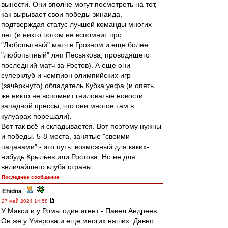
вынести. Они вполне могут посмотреть на тот,
как вырывает свои победы зинаида,
подтверждая статус лучшей команды многих
лет (и никто потом не вспомнит про
"Любопытный" матч в Грозном и еще более
"любопытный" ляп Песьякова, проводящего
последний матч за Ростов). А еще они
суперклуб и чемпион олимпийских игр
(зачёркнуто) обладатель Кубка уефа (и опять
же никто не вспомнит гниловатые новости
западной прессы, что они многое там в
кулуарах порешали).
Вот так всё и складывается. Вот поэтому нужны
и победы. 5-8 места, занятые "своими
пацанами" - это путь, возможный для каких-
нибудь Крыльев или Ростова. Но не для
величайшего клуба страны.
Последнее сообщение
Ehidna
-
27 май 2024 14:58
У Макси и у Ромы один агент - Павел Андреев.
Он же у Умярова и еще многих наших. Давно