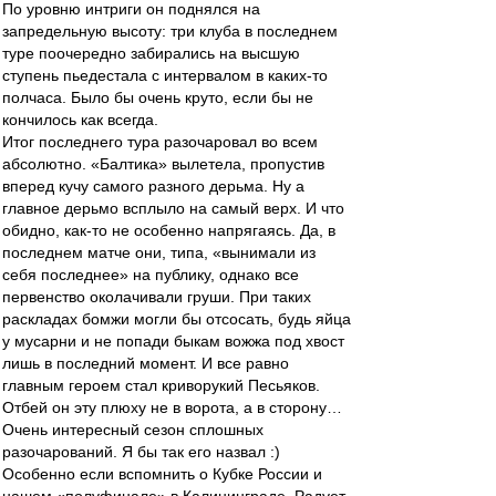
По уровню интриги он поднялся на
запредельную высоту: три клуба в последнем
туре поочередно забирались на высшую
ступень пьедестала с интервалом в каких-то
полчаса. Было бы очень круто, если бы не
кончилось как всегда.
Итог последнего тура разочаровал во всем
абсолютно. «Балтика» вылетела, пропустив
вперед кучу самого разного дерьма. Ну а
главное дерьмо всплыло на самый верх. И что
обидно, как-то не особенно напрягаясь. Да, в
последнем матче они, типа, «вынимали из
себя последнее» на публику, однако все
первенство околачивали груши. При таких
раскладах бомжи могли бы отсосать, будь яйца
у мусарни и не попади быкам вожжа под хвост
лишь в последний момент. И все равно
главным героем стал криворукий Песьяков.
Отбей он эту плюху не в ворота, а в сторону…
Очень интересный сезон сплошных
разочарований. Я бы так его назвал :)
Особенно если вспомнить о Кубке России и