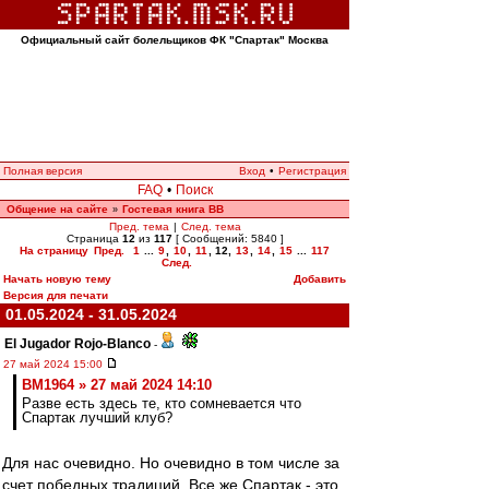
Официальный сайт болельщиков ФК "Спартак" Москва
Полная версия
Вход
•
Регистрация
FAQ
•
Поиск
Общение на сайте
Гостевая книга ВВ
»
Пред. тема
|
След. тема
Страница
12
из
117
[ Сообщений: 5840 ]
На страницу
Пред.
1
...
9
,
10
,
11
,
12
,
13
,
14
,
15
...
117
След.
Начать новую тему
Добавить
Версия для печати
01.05.2024 - 31.05.2024
El Jugador Rojo-Blanco
-
27 май 2024 15:00
BM1964 » 27 май 2024 14:10
Разве есть здесь те, кто сомневается что
Спартак лучший клуб?
Для нас очевидно. Но очевидно в том числе за
счет победных традиций. Все же Спартак - это