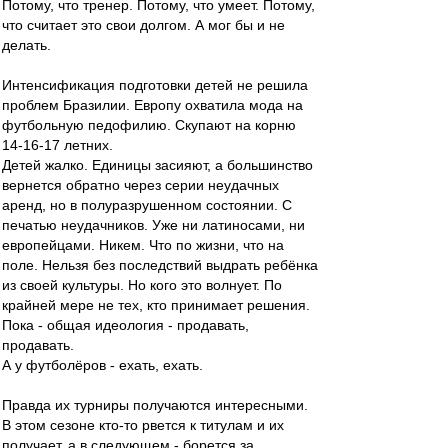
Потому, что тренер. Потому, что умеет. Потому,
что считает это свои долгом. А мог бы и не
делать.
Интенсификация подготовки детей не решила
проблем Бразилии. Европу охватила мода на
футбольную педофилию. Скупают на корню
14-16-17 летних.
Детей жалко. Единицы засияют, а большинство
вернется обратно через серии неудачных
аренд, но в полуразрушенном состоянии. С
печатью неудачников. Уже ни латиносами, ни
европейцами. Никем. Что по жизни, что на
поле. Нельзя без последствий выдрать ребёнка
из своей культуры. Но кого это волнует. По
крайней мере не тех, кто принимает решения.
Пока - общая идеология - продавать,
продавать.
А у футболёров - ехать, ехать.
Правда их турниры получаются интересными.
В этом сезоне кто-то рвется к титулам и их
получает, а в следующем - борется за