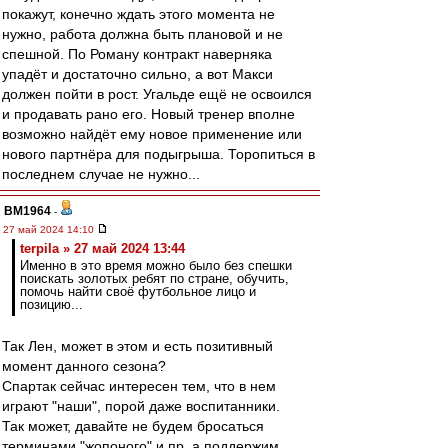
покажут, конечно ждать этого момента не
нужно, работа должна быть плановой и не
спешной. По Роману контракт наверняка
упадёт и достаточно сильно, а вот Макси
должен пойти в рост. Угальде ещё не освоился
и продавать рано его. Новый тренер вполне
возможно найдёт ему новое применение или
нового партнёра для подыгрыша. Торопиться в
последнем случае не нужно...
BM1964
-
27 май 2024 14:10
terpila » 27 май 2024 13:44
Именно в это время можно было без спешки
поискать золотых ребят по стране, обучить,
помочь найти своё футбольное лицо и
позицию...
Так Лен, может в этом и есть позитивный
момент данного сезона?
Спартак сейчас интересен тем, что в нем
играют "наши", порой даже воспитанники.
Так может, давайте не будем бросаться
терминами "жопоного" и пр, а поддержим