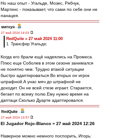
Но наш опыт - Угальде, Мозес, Рябчук,
Мартинс - показывает, что сами по себе они не
панацея.
митхун
-
27 май 2024 14:03
RedQuite » 27 май 2024 11:00
1. Трансфер Угальде;
Когда его брали ещё надеялись на Промеса.
Плюс еще Соболев в этом сезоне занимался
не понятно чем. Трудно втакой ситуации
быстро адаптироваться.Во вторых он игрок
штрафной.А унас мяч до штрафной не
доходит. Он не всей стезе играет. Старается,
бегает по всему полю.Ему нужно время на
даптаци.Сколько Дуарте адаптировался.
RedQuite
-
27 май 2024 13:57
El Jugador Rojo-Blanco » 27 май 2024 12:26
Наверное можно немного поспорить, Игорь: