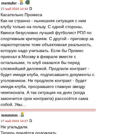
mentufer
-
27 май 2024 14:44
Касательно Промеса
Как ни странно - нынешняя ситуация с ним
клубу только на пользу. С одной стороны,
Квинси безусловно лучший футболист РПЛ по
спортивным критериям. С другой - приговор за
наркоторговлю тоже объективная реальность,
которую надо учитывать. Если бы Промес
приехал в Москву в феврале вместе с
остальными, то клуб оказался бы перед
сложнейшей диллемой. Продлили контракт -
будет имидж клуба, подписавшего документы с
уголовником. Не продлили контракт - будет
имидж клуба, просравшего главную звезду
чемпионата. А так ситуация на днях (когда
закончится срок контракта) рассосётся сама
собой. Увы...
mmmmm
-
27 май 2024 14:27
Не угальдали.
Теперь придётся подождать.