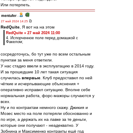
Или потерпеть.
mentufer
-
27 май 2024 14:25
RedQuite
, Я вот на на этом
RedQuite » 27 май 2024 11:00
4. Испорченное поле перед домашкой с
Факелом;
сосредоточусь, бо тут уже по всем остальным
пунктам за меня ответили.
У нас стадио ввели в эксплуатацию в 2014 году.
И за прошедшие 10 лет такая ситуация
случилась
впервые
. Клуб предоставил по ней
чёткие и исчерпывающие объяснения +
оперативно исправил ситуацию. Вполне себе
нормальная работа, форс-мажоры случаются у
всех.
Ну и по контрактам немного скажу. Джикия и
Мозес место на поле потеряли обоснованно и
по игре, а держать их на лавке за те деньги,
которые они получают - неадекватно. У
Зобнина и Максименко контракты ещё год