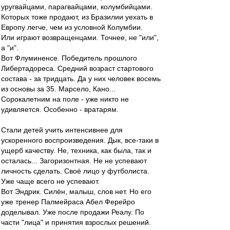
уругвайцами, парагвайцами, колумбийцами.
Которых тоже продают, из Бразилии уехать в
Европу легче, чем из условной Колумбии.
Или играют возвращенцами. Точнее, не "или",
а "и".
Вот Флуминенсе. Победитель прошлого
Либертадореса. Средний возраст стартового
состава - за тридцать. Да у них человек восемь
из основы за 35. Марсело, Кано...
Сорокалетним на поле - уже никто не
удивляется. Особенно - вратарям.
Стали детей учить интенсивнее для
ускоренного воспроизведения. Дык, все-таки в
ущерб качеству. Не, техника, как была, так и
осталась... Загоризонтная. Не не успевают
личность сделать. Своё лицо у футболиста.
Уже чаще всего не успевают.
Вот Эндрик. Силён, малыш, слов нет. Но его
уже тренер Палмейраса Абел Ферейро
доделывал. Уже после продажи Реалу. По
части "лица" и принятия взрослых решений.