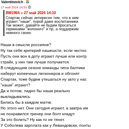
Valentinovich
-
27 май 2024 14:51
BM1964 » 27 май 2024 14:10
Спартак сейчас интересен тем, что в нем
играют "наши", порой даже воспитанники.
Так может, давайте не будем бросаться
терминами "жопоного" и пр, а поддержим
немного своих.
Наши в смысле россияне?
Ну так себе критерий нашешсти, если честно.
Пусть они вон в доту играют лучше или контр
страйк, у них там лучше получается.
В следующем сезоне команды типа балтики
наберут копеечных легионеров и обгонят
Спартак, тоже будем утешаться ну зато у нас
"наши" играют?
Да и потом, ладно бы наши реально
выкладывались.
Бились бы в каждом матче.
Но этого нет. Они сегодня играют, а завтра им
не понравился тренер они болт кладут.
За это болеть? Ну как то не тянет.
У Соболева зарплата как у Левандовски, понты