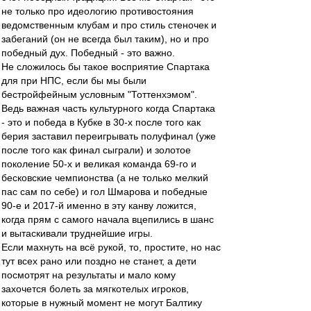
не только про идеологию противостояния
ведомственным клубам и про стиль стеночек и
забеганий (он не всегда был таким), но и про
победный дух. Победный - это важно.
Не сложилось бы такое восприятие Спартака
для при НПС, если бы мы были
бестройфейным условным "Тоттенхэмом".
Ведь важная часть культурного когда Спартака
- это и победа в Кубке в 30-х после того как
берия заставил переигрывать полуфинал (уже
после того как финал сыграли) и золотое
поколение 50-х и великая команда 69-го и
бесковские чемпионства (а не только мелкий
пас сам по себе) и гол Шмарова и победные
90-е и 2017-й именно в эту канву ложится,
когда прям с самого начала вцепились в шанс
и вытаскивали труднейшие игры.
Если махнуть на всё рукой, то, простите, но нас
тут всех рано или поздно не станет, а дети
посмотрят на результаты и мало кому
захочется болеть за мягкотелых игроков,
которые в нужный момент не могут Балтику