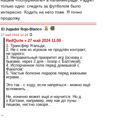
нашем «полуфинале» в Калининграде. Радует
только одно: следить за футболом было
интересно. Ходить на него тоже. Я точно
продолжу.
El Jugador Rojo-Blanco
-
27 май 2024 12:26
RedQuite » 27 май 2024 11:00
1. Трансфер Угальде;
2. Ни с кем из игроков не продлён контракт,
ни одного;
3. Неправильный приоритет игр (основа с
быками, через 2 дня - позор с Балтикой);
4. Испорченное поле перед домашкой с
Факелом;
5. Частые болезни лидеров перед важными
играми...
Это так - с ходу, если напрячься - можно ещё
вспомнить...
Не, конечно может ещё и научится. Но д
о Каттани, например, ему как до луны
пешком, честно говоря...
Леш, ну справедливости ради, если именно
Амарала оценивать, то: