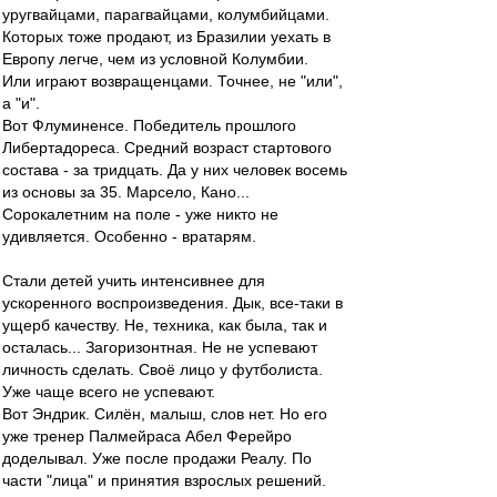
уругвайцами, парагвайцами, колумбийцами.
Которых тоже продают, из Бразилии уехать в
Европу легче, чем из условной Колумбии.
Или играют возвращенцами. Точнее, не "или",
а "и".
Вот Флуминенсе. Победитель прошлого
Либертадореса. Средний возраст стартового
состава - за тридцать. Да у них человек восемь
из основы за 35. Марсело, Кано...
Сорокалетним на поле - уже никто не
удивляется. Особенно - вратарям.
Стали детей учить интенсивнее для
ускоренного воспроизведения. Дык, все-таки в
ущерб качеству. Не, техника, как была, так и
осталась... Загоризонтная. Не не успевают
личность сделать. Своё лицо у футболиста.
Уже чаще всего не успевают.
Вот Эндрик. Силён, малыш, слов нет. Но его
уже тренер Палмейраса Абел Ферейро
доделывал. Уже после продажи Реалу. По
части "лица" и принятия взрослых решений.