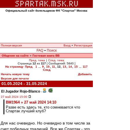
Официальный сайт болельщиков ФК "Спартак" Москва
Полная версия
Вход
•
Регистрация
FAQ
•
Поиск
Общение на сайте
Гостевая книга ВВ
»
Пред. тема
|
След. тема
Страница
12
из
117
[ Сообщений: 5840 ]
На страницу
Пред.
1
...
9
,
10
,
11
,
12
,
13
,
14
,
15
...
117
След.
Начать новую тему
Добавить
Версия для печати
01.05.2024 - 31.05.2024
El Jugador Rojo-Blanco
-
27 май 2024 15:00
BM1964 » 27 май 2024 14:10
Разве есть здесь те, кто сомневается что
Спартак лучший клуб?
Для нас очевидно. Но очевидно в том числе за
счет победных традиций. Все же Спартак - это