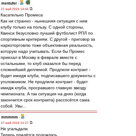
mentufer
-
27 май 2024 14:44
Касательно Промеса
Как ни странно - нынешняя ситуация с ним
клубу только на пользу. С одной стороны,
Квинси безусловно лучший футболист РПЛ по
спортивным критериям. С другой - приговор за
наркоторговлю тоже объективная реальность,
которую надо учитывать. Если бы Промес
приехал в Москву в феврале вместе с
остальными, то клуб оказался бы перед
сложнейшей диллемой. Продлили контракт -
будет имидж клуба, подписавшего документы с
уголовником. Не продлили контракт - будет
имидж клуба, просравшего главную звезду
чемпионата. А так ситуация на днях (когда
закончится срок контракта) рассосётся сама
собой. Увы...
mmmmm
-
27 май 2024 14:27
Не угальдали.
Теперь придётся подождать.