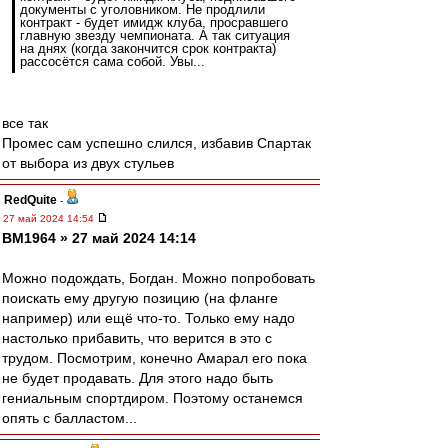
документы с уголовником. Не продлили
контракт - будет имидж клуба, просравшего
главную звезду чемпионата. А так ситуация
на днях (когда закончится срок контракта)
рассосётся сама собой. Увы...
все так
Промес сам успешно слился, избавив Спартак
от выбора из двух стульев
RedQuite
-
27 май 2024 14:54
BM1964 » 27 май 2024 14:14
Можно подождать, Богдан. Можно попробовать
поискать ему другую позицию (на фланге
например) или ещё что-то. Только ему надо
настолько прибавить, что верится в это с
трудом. Посмотрим, конечно Амарал его пока
не будет продавать. Для этого надо быть
гениальным спортдиром. Поэтому останемся
опять с балластом...