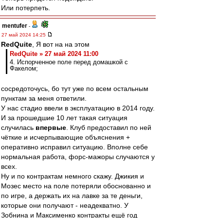
Или потерпеть.
mentufer
-
27 май 2024 14:25
RedQuite
, Я вот на на этом
RedQuite » 27 май 2024 11:00
4. Испорченное поле перед домашкой с
Факелом;
сосредоточусь, бо тут уже по всем остальным
пунктам за меня ответили.
У нас стадио ввели в эксплуатацию в 2014 году.
И за прошедшие 10 лет такая ситуация
случилась
впервые
. Клуб предоставил по ней
чёткие и исчерпывающие объяснения +
оперативно исправил ситуацию. Вполне себе
нормальная работа, форс-мажоры случаются у
всех.
Ну и по контрактам немного скажу. Джикия и
Мозес место на поле потеряли обоснованно и
по игре, а держать их на лавке за те деньги,
которые они получают - неадекватно. У
Зобнина и Максименко контракты ещё год