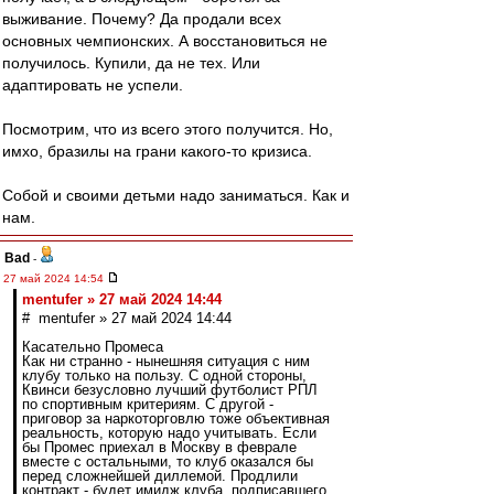
выживание. Почему? Да продали всех
основных чемпионских. А восстановиться не
получилось. Купили, да не тех. Или
адаптировать не успели.
Посмотрим, что из всего этого получится. Но,
имхо, бразилы на грани какого-то кризиса.
Собой и своими детьми надо заниматься. Как и
нам.
Bad
-
27 май 2024 14:54
mentufer » 27 май 2024 14:44
# mentufer » 27 май 2024 14:44
Касательно Промеса
Как ни странно - нынешняя ситуация с ним
клубу только на пользу. С одной стороны,
Квинси безусловно лучший футболист РПЛ
по спортивным критериям. С другой -
приговор за наркоторговлю тоже объективная
реальность, которую надо учитывать. Если
бы Промес приехал в Москву в феврале
вместе с остальными, то клуб оказался бы
перед сложнейшей диллемой. Продлили
контракт - будет имидж клуба, подписавшего