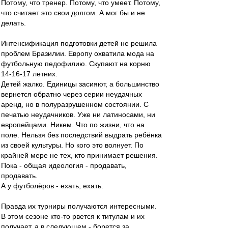
Потому, что тренер. Потому, что умеет. Потому,
что считает это свои долгом. А мог бы и не
делать.
Интенсификация подготовки детей не решила
проблем Бразилии. Европу охватила мода на
футбольную педофилию. Скупают на корню
14-16-17 летних.
Детей жалко. Единицы засияют, а большинство
вернется обратно через серии неудачных
аренд, но в полуразрушенном состоянии. С
печатью неудачников. Уже ни латиносами, ни
европейцами. Никем. Что по жизни, что на
поле. Нельзя без последствий выдрать ребёнка
из своей культуры. Но кого это волнует. По
крайней мере не тех, кто принимает решения.
Пока - общая идеология - продавать,
продавать.
А у футболёров - ехать, ехать.
Правда их турниры получаются интересными.
В этом сезоне кто-то рвется к титулам и их
получает, а в следующем - борется за