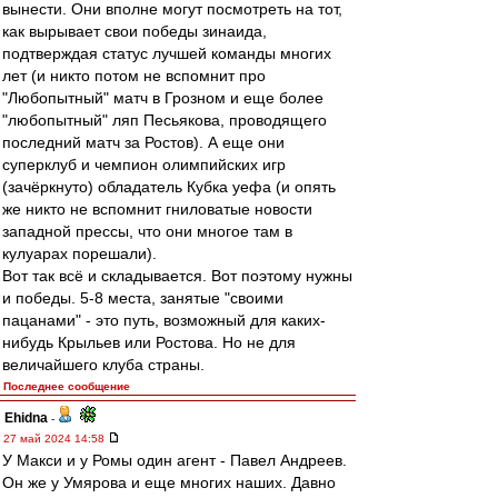
вынести. Они вполне могут посмотреть на тот,
как вырывает свои победы зинаида,
подтверждая статус лучшей команды многих
лет (и никто потом не вспомнит про
"Любопытный" матч в Грозном и еще более
"любопытный" ляп Песьякова, проводящего
последний матч за Ростов). А еще они
суперклуб и чемпион олимпийских игр
(зачёркнуто) обладатель Кубка уефа (и опять
же никто не вспомнит гниловатые новости
западной прессы, что они многое там в
кулуарах порешали).
Вот так всё и складывается. Вот поэтому нужны
и победы. 5-8 места, занятые "своими
пацанами" - это путь, возможный для каких-
нибудь Крыльев или Ростова. Но не для
величайшего клуба страны.
Последнее сообщение
Ehidna
-
27 май 2024 14:58
У Макси и у Ромы один агент - Павел Андреев.
Он же у Умярова и еще многих наших. Давно