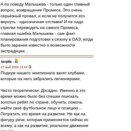
А по поводу Малышева - только один главный
вопрос, возвращение Промеса. Это очень
серьёзный провал, и если не получится его
вернуть - однозначная отставка! И не надо
стрелки переводить на самого Промеса,
главная ошибка Малышева - сам факт
планирования подготовки к сезону в ОАЭ, когда
было заранее известно о возможности
экстрадиции...
terpila
-
27 май 2024 13:44
Подиум нашего чемпионата занят клубами,
которые на него забрались легионерами.
Чисто теоретически. Досадно. Именно в это
время можно было без спешки поискать
золотых ребят по стране, обучить, помочь
найти своё футбольное лицо и позицию...
Потратить это время на развитие. Не как на
фигуру речи, которая применяется сейчас ко
всему, а как на развитие, реальное движение