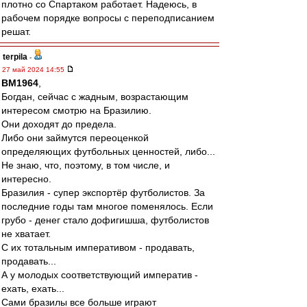
плотно со Спартаком работает. Надеюсь, в
рабочем порядке вопросы с переподписанием
решат.
terpila
-
27 май 2024 14:55
BM1964
,
Богдан, сейчас с жадным, возрастающим
интересом смотрю на Бразилию.
Они доходят до предела.
Либо они займутся переоценкой
определяющих футбольных ценностей, либо...
Не знаю, что, поэтому, в том числе, и
интересно.
Бразилия - супер экспортёр футболистов. За
последние годы там многое поменялось. Если
грубо - денег стало дофигишша, футболистов
не хватает.
С их тотальным императивом - продавать,
продавать...
А у молодых соответствующий императив -
ехать, ехать...
Сами бразилы все больше играют