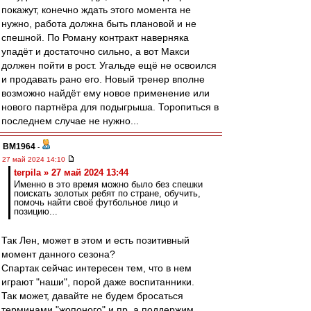
покажут, конечно ждать этого момента не
нужно, работа должна быть плановой и не
спешной. По Роману контракт наверняка
упадёт и достаточно сильно, а вот Макси
должен пойти в рост. Угальде ещё не освоился
и продавать рано его. Новый тренер вполне
возможно найдёт ему новое применение или
нового партнёра для подыгрыша. Торопиться в
последнем случае не нужно...
BM1964
-
27 май 2024 14:10
terpila » 27 май 2024 13:44
Именно в это время можно было без спешки
поискать золотых ребят по стране, обучить,
помочь найти своё футбольное лицо и
позицию...
Так Лен, может в этом и есть позитивный
момент данного сезона?
Спартак сейчас интересен тем, что в нем
играют "наши", порой даже воспитанники.
Так может, давайте не будем бросаться
терминами "жопоного" и пр, а поддержим