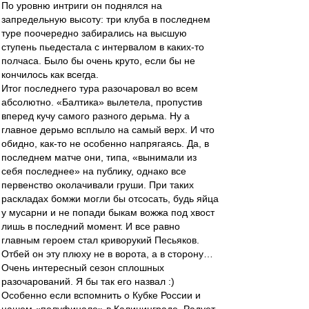
По уровню интриги он поднялся на
запредельную высоту: три клуба в последнем
туре поочередно забирались на высшую
ступень пьедестала с интервалом в каких-то
полчаса. Было бы очень круто, если бы не
кончилось как всегда.
Итог последнего тура разочаровал во всем
абсолютно. «Балтика» вылетела, пропустив
вперед кучу самого разного дерьма. Ну а
главное дерьмо всплыло на самый верх. И что
обидно, как-то не особенно напрягаясь. Да, в
последнем матче они, типа, «вынимали из
себя последнее» на публику, однако все
первенство околачивали груши. При таких
раскладах бомжи могли бы отсосать, будь яйца
у мусарни и не попади быкам вожжа под хвост
лишь в последний момент. И все равно
главным героем стал криворукий Песьяков.
Отбей он эту плюху не в ворота, а в сторону…
Очень интересный сезон сплошных
разочарований. Я бы так его назвал :)
Особенно если вспомнить о Кубке России и