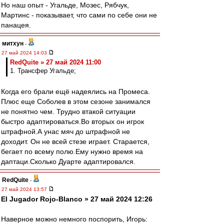
Но наш опыт - Угальде, Мозес, Рябчук,
Мартинс - показывает, что сами по себе они не
панацея.
митхун
-
27 май 2024 14:03
RedQuite » 27 май 2024 11:00
1. Трансфер Угальде;
Когда его брали ещё надеялись на Промеса.
Плюс еще Соболев в этом сезоне занимался
не понятно чем. Трудно втакой ситуации
быстро адаптироваться.Во вторых он игрок
штрафной.А унас мяч до штрафной не
доходит. Он не всей стезе играет. Старается,
бегает по всему полю.Ему нужно время на
даптаци.Сколько Дуарте адаптировался.
RedQuite
-
27 май 2024 13:57
El Jugador Rojo-Blanco » 27 май 2024 12:26
Наверное можно немного поспорить, Игорь: