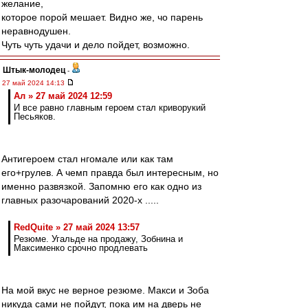
желание,
которое порой мешает. Видно же, чо парень
неравнодушен.
Чуть чуть удачи и дело пойдет, возможно.
Штык-молодец
-
27 май 2024 14:13
Ал » 27 май 2024 12:59
И все равно главным героем стал криворукий
Песьяков.
Антигероем стал нгомале или как там
его+грулев. А чемп правда был интересным, но
именно развязкой. Запомню его как одно из
главных разочарований 2020-х .....
RedQuite » 27 май 2024 13:57
Резюме. Угальде на продажу, Зобнина и
Максименко срочно продлевать
На мой вкус не верное резюме. Макси и Зоба
никуда сами не пойдут, пока им на дверь не