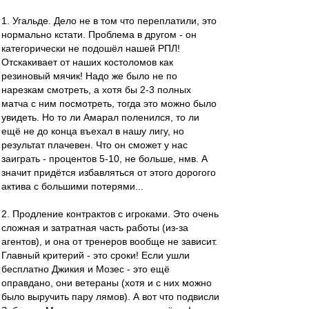
1. Угальде. Дело не в том что переплатили, это
нормально кстати. Проблема в другом - он
категорически не подошёл нашей РПЛ!
Отскакивает от наших костоломов как
резиновый мячик! Надо же было не по
нарезкам смотреть, а хотя бы 2-3 полных
матча с ним посмотреть, тогда это можно было
увидеть. Но то ли Амарал поленился, то ли
ещё не до конца въехал в нашу лигу, но
результат плачевен. Что он сможет у нас
заиграть - процентов 5-10, не больше, нмв. А
значит придётся избавляться от этого дорогого
актива с большими потерями...
2. Продление контрактов с игроками. Это очень
сложная и затратная часть работы (из-за
агентов), и она от тренеров вообще не зависит.
Главный критерий - это сроки! Если ушли
бесплатно Джикия и Мозес - это ещё
оправдано, они ветераны (хотя и с них можно
было выручить пару лямов). А вот что подвисли