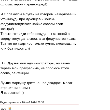
фломастером - хренскоред!)
И с плакатом в руках на котором накарябаешь
что-нибудь про луковцев и коней-
федунистов(чегото забыл совсем свои
козыри!).
Только вот идти тебе некуда….) за коней в
морду могут дать свои, а за федунистов ишаки!
Так что по квартире только гулять сможешь, ну
или без плаката!))
П.с. Друзья мои администраторы, ну зачем
тереть мои прекрасные, не побоюсь этого
слова, сентенции.
Лучше маркушу трите, он по двадцать месаг
строчит ни о чем.)
Я серьезно!!!!)
Редактировалось 28 май 2024 20:34
Gt3
-