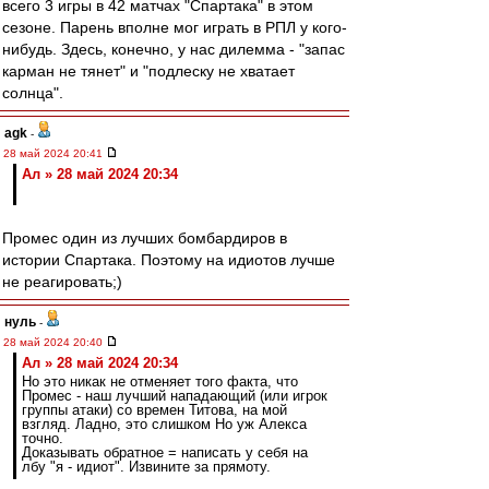
всего 3 игры в 42 матчах "Спартака" в этом
сезоне. Парень вполне мог играть в РПЛ у кого-
нибудь. Здесь, конечно, у нас дилемма - "запас
карман не тянет" и "подлеску не хватает
солнца".
agk
-
28 май 2024 20:41
Ал » 28 май 2024 20:34
Промес один из лучших бомбардиров в
истории Спартака. Поэтому на идиотов лучше
не реагировать;)
нуль
-
28 май 2024 20:40
Ал » 28 май 2024 20:34
Но это никак не отменяет того факта, что
Промес - наш лучший нападающий (или игрок
группы атаки) со времен Титова, на мой
взгляд. Ладно, это слишком Но уж Алекса
точно.
Доказывать обратное = написать у себя на
лбу "я - идиот". Извините за прямоту.