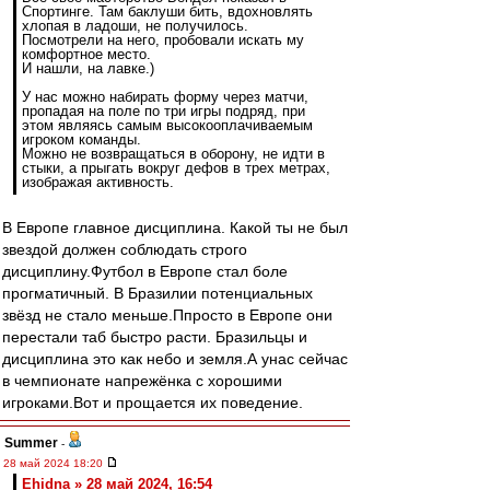
Спортинге. Там баклуши бить, вдохновлять
хлопая в ладоши, не получилось.
Посмотрели на него, пробовали искать му
комфортное место.
И нашли, на лавке.)
У нас можно набирать форму через матчи,
пропадая на поле по три игры подряд, при
этом являясь самым высокооплачиваемым
игроком команды.
Можно не возвращаться в оборону, не идти в
стыки, а прыгать вокруг дефов в трех метрах,
изображая активность.
В Европе главное дисциплина. Какой ты не был
звездой должен соблюдать строго
дисциплину.Футбол в Европе стал боле
прогматичный. В Бразилии потенциальных
звёзд не стало меньше.Ппросто в Европе они
перестали таб быстро расти. Бразильцы и
дисциплина это как небо и земля.А унас сейчас
в чемпионате напрежёнка с хорошими
игроками.Вот и прощается их поведение.
Summer
-
28 май 2024 18:20
Ehidna » 28 май 2024, 16:54