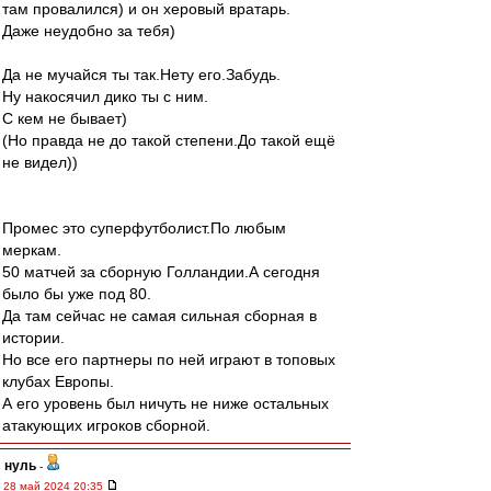
там провалился) и он херовый вратарь.
Даже неудобно за тебя)
Да не мучайся ты так.Нету его.Забудь.
Ну накосячил дико ты с ним.
С кем не бывает)
(Но правда не до такой степени.До такой ещё
не видел))
Промес это суперфутболист.По любым
меркам.
50 матчей за сборную Голландии.А сегодня
было бы уже под 80.
Да там сейчас не самая сильная сборная в
истории.
Но все его партнеры по ней играют в топовых
клубах Европы.
А его уровень был ничуть не ниже остальных
атакующих игроков сборной.
нуль
-
28 май 2024 20:35