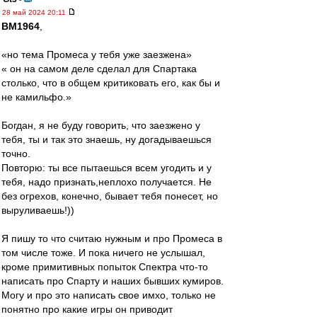
28 май 2024 20:11
BM1964
,
«но тема Промеса у тебя уже заезжена»
« он на самом деле сделал для Спартака
столько, что в общем критиковать его, как бы и
не камильфо.»
Богдан, я не буду говорить, что заезжено у
тебя, ты и так это знаешь, ну догадываешься
точно.
Повторю: ты все пытаешься всем угодить и у
тебя, надо признать,неплохо получается. Не
без огрехов, конечно, бывает тебя понесет, но
выруливаешь!))
Я пишу то что считаю нужным и про Промеса в
том числе тоже. И пока ничего не услышал,
кроме примитивных попыток Спектра что-то
написать про Спарту и наших бывших кумиров.
Могу и про это написать свое имхо, только не
понятно про какие игры он приводит