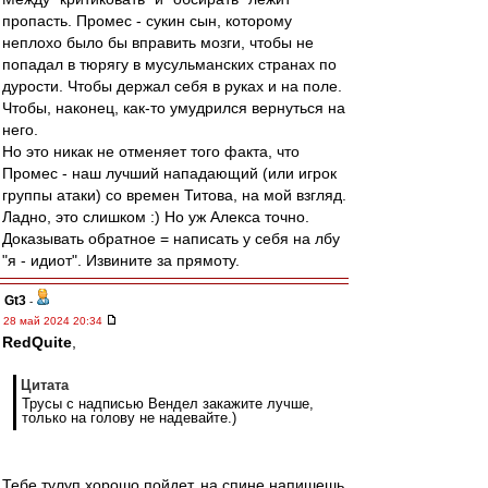
пропасть. Промес - сукин сын, которому
неплохо было бы вправить мозги, чтобы не
попадал в тюрягу в мусульманских странах по
дурости. Чтобы держал себя в руках и на поле.
Чтобы, наконец, как-то умудрился вернуться на
него.
Но это никак не отменяет того факта, что
Промес - наш лучший нападающий (или игрок
группы атаки) со времен Титова, на мой взгляд.
Ладно, это слишком :) Но уж Алекса точно.
Доказывать обратное = написать у себя на лбу
"я - идиот". Извините за прямоту.
Gt3
-
28 май 2024 20:34
RedQuite
,
Цитата
Трусы с надписью Вендел закажите лучше,
только на голову не надевайте.)
Тебе тулуп хорошо пойдет, на спине напишешь