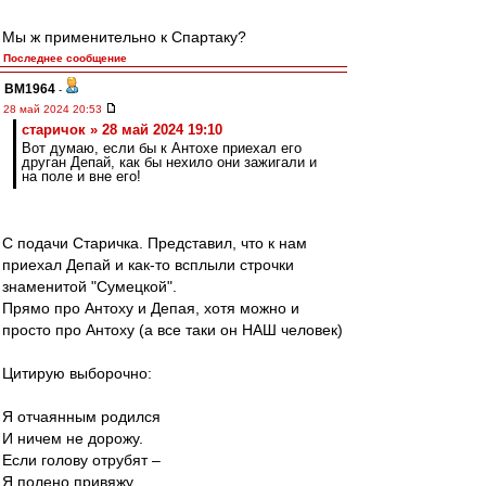
Мы ж применительно к Спартаку?
Последнее сообщение
BM1964
-
28 май 2024 20:53
старичок » 28 май 2024 19:10
Вот думаю, если бы к Антохе приехал его
друган Депай, как бы нехило они зажигали и
на поле и вне его!
С подачи Старичка. Представил, что к нам
приехал Депай и как-то всплыли строчки
знаменитой "Сумецкой".
Прямо про Антоху и Депая, хотя можно и
просто про Антоху (а все таки он НАШ человек)
Цитирую выборочно:
Я отчаянным родился
И ничем не дорожу.
Если голову отрубят –
Я полено привяжу.