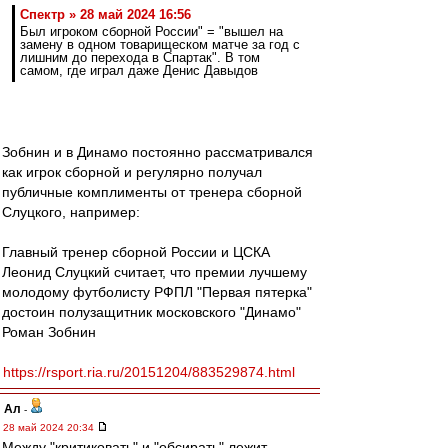
Спектр » 28 май 2024 16:56
Был игроком сборной России" = "вышел на
замену в одном товарищеском матче за год с
лишним до перехода в Спартак". В том
самом, где играл даже Денис Давыдов
Зобнин и в Динамо постоянно рассматривался
как игрок сборной и регулярно получал
публичные комплименты от тренера сборной
Слуцкого, например:
Главный тренер сборной России и ЦСКА
Леонид Слуцкий считает, что премии лучшему
молодому футболисту РФПЛ "Первая пятерка"
достоин полузащитник московского "Динамо"
Роман Зобнин
https://rsport.ria.ru/20151204/883529874.html
Ал
-
28 май 2024 20:34
Между "критиковать" и "обсирать" лежит