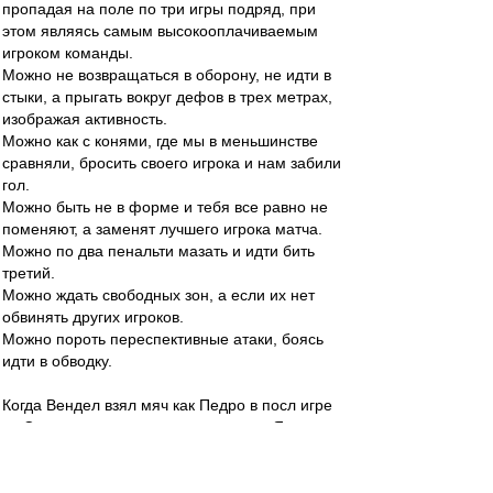
пропадая на поле по три игры подряд, при
этом являясь самым высокооплачиваемым
игроком команды.
Можно не возвращаться в оборону, не идти в
стыки, а прыгать вокруг дефов в трех метрах,
изображая активность.
Можно как с конями, где мы в меньшинстве
сравняли, бросить своего игрока и нам забили
гол.
Можно быть не в форме и тебя все равно не
поменяют, а заменят лучшего игрока матча.
Можно по два пенальти мазать и идти бить
третий.
Можно ждать свободных зон, а если их нет
обвинять других игроков.
Можно пороть переспективные атаки, боясь
идти в обводку.
Когда Вендел взял мяч как Педро в посл игре
со Спартаком, протащил и положил. Я и не
помню уже..