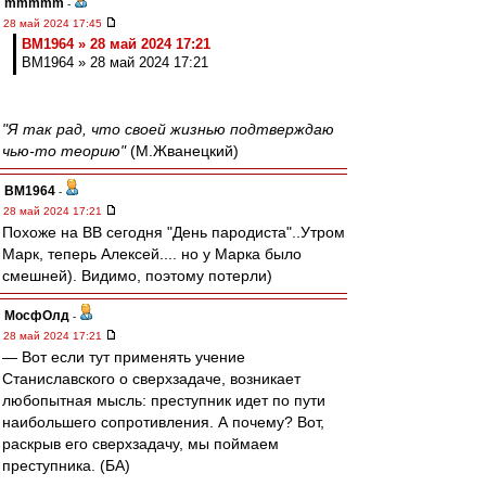
mmmmm
-
28 май 2024 17:45
BM1964 » 28 май 2024 17:21
BM1964 » 28 май 2024 17:21
"Я так рад, что своей жизнью подтверждаю
чью-то теорию"
(М.Жванецкий)
BM1964
-
28 май 2024 17:21
Похоже на ВВ сегодня "День пародиста"..Утром
Марк, теперь Алексей.... но у Марка было
смешней). Видимо, поэтому потерли)
МосфОлд
-
28 май 2024 17:21
― Вот если тут применять учение
Станиславского о сверхзадаче, возникает
любопытная мысль: преступник идет по пути
наибольшего сопротивления. А почему? Вот,
раскрыв его сверхзадачу, мы поймаем
преступника. (БА)