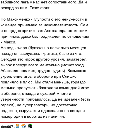
забивного лега у нас нет сопоставимого. Да и
рекорд за ним. Тоже факт.
По Максименко - глупости о его ненужности в
команде принимаю за некомпетентность. Сам
я нещадно критиковал Александра по многим
причинам, даже был радикален по отношению
к Макси.
Но ведь вчера (буквально несколько месяцев
назад) он заслуживал критики, было за что.
Сегодня это игрок другого уровня, заматерел,
вырос прежде всего ментально (может уход
Абаскаля повлиял, трудно судить). Возможно
укрепление игры в обороне при Слишко
повлияло в плюс. Мы стали меньше, гораздо
меньше пропускать благодаря командной игре
в обороне, отсюда и сухарей много и
уверенности прибавилось. Да не идеален (есть
огрехи), не супервратарь, но достаточно
надежен, выручает и однозначно на сегодня
номер один в воротах из наличия.
des007
-