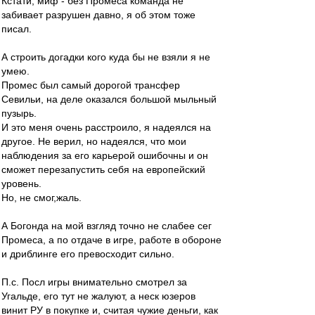
Кстати, миф - без Промеса команда не
забивает разрушен давно, я об этом тоже
писал.
А строить догадки кого куда бы не взяли я не
умею.
Промес был самый дорогой трансфер
Севильи, на деле оказался большой мыльный
пузырь.
И это меня очень расстроило, я надеялся на
другое. Не верил, но надеялся, что мои
наблюдения за его карьерой ошибочны и он
сможет перезапустить себя на европейский
уровень.
Но, не смог,жаль.
А Богонда на мой взгляд точно не слабее сег
Промеса, а по отдаче в игре, работе в обороне
и дриблинге его превосходит сильно.
П.с. Посл игры внимательно смотрел за
Угальде, его тут не жалуют, а неск юзеров
винит РУ в покупке и, считая чужие деньги, как