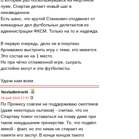
В который раз поскользнувшись на нефтяной
луже, Спартак делает новый шаг в
неизведанное.
Есть шанс, что крутой Станкович отодвинет от
командных дел футбольных дилетантов из
администрации ФКСМ. Только на то и надежда.
В первую очередь, дело не в покупках.
Архиважно выстроить игру с теми, кто имеется.
Это состав не на 1 место.
Но при чётко отлаженной игре, сыграть
достойно могут и эти футболисты.
Удачи нам всем.
Nevladimirovi4
-
28 май 2024 17:57
По Промесу совсем не поддерживаю скептиков
(даже некоторых нытиков) - считаю, что он
Спартаку помог оставаться на плаву даже при
таком никудышнем тренерстве. То, что подвёл
зимой - факт, но это никак не стирает из
памяти его заслуг. В конце концов такого