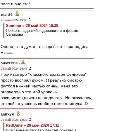
поле и вне его!
man26
-
28 май 2024 19:08
Summer » 28 май 2024 16:39
Первого надо либо здорового и в форме
Селихова
Ооооо, я то думал, ты серьёзно. Гора родила
мышь.
Valex1956
-
28 май 2024 18:47
Прочитав про "классного вратаря Селихова"
просто воспрял духом. Я реально смотрю
футбол нижней частью спины, меня это
огорчало,но это мой уровень
восприятия,ничего не поделать.. Но оказалось,
что чей-то уровень вообще ниже плинтуса :D
митхун
-
28 май 2024 18:33
RedQuite » 28 май 2024 17:11
Все своё мастерство Вендел показал в