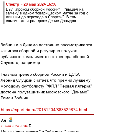
Спектр » 28 май 2024 16:56
Был игроком сборной России" = "вышел на
замену в одном товарищеском матче за год с
лишним до перехода в Спартак". В том
самом, где играл даже Денис Давыдов
Зобнин и в Динамо постоянно рассматривался
как игрок сборной и регулярно получал
публичные комплименты от тренера сборной
Слуцкого, например:
Главный тренер сборной России и ЦСКА
Леонид Слуцкий считает, что премии лучшему
молодому футболисту РФПЛ "Первая пятерка"
достоин полузащитник московского "Динамо"
Роман Зобнин
https://rsport.ria.ru/20151204/883529874.html
Ал
-
28 май 2024 20:34
Между "критиковать" и "обсирать" лежит