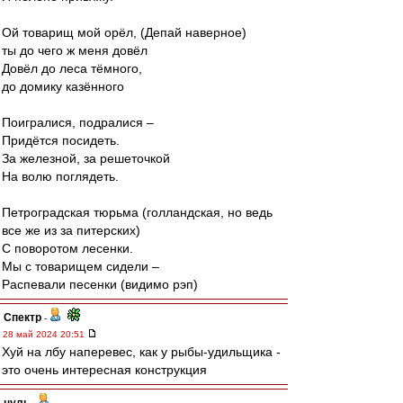
Ой товарищ мой орёл, (Депай наверное)
ты до чего ж меня довёл
Довёл до леса тёмного,
до домику казённого
Поигралися, подралися –
Придётся посидеть.
За железной, за решеточкой
На волю поглядеть.
Петроградская тюрьма (голландская, но ведь
все же из за питерских)
С поворотом лесенки.
Мы с товарищем сидели –
Распевали песенки (видимо рэп)
Спектр
-
28 май 2024 20:51
Хуй на лбу наперевес, как у рыбы-удильщика -
это очень интересная конструкция