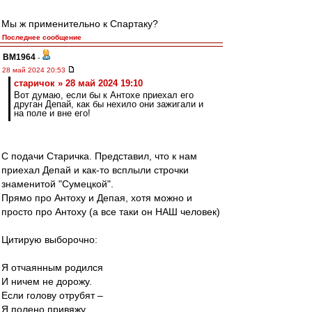
Мы ж применительно к Спартаку?
Последнее сообщение
BM1964
-
28 май 2024 20:53
старичок » 28 май 2024 19:10
Вот думаю, если бы к Антохе приехал его
друган Депай, как бы нехило они зажигали и
на поле и вне его!
С подачи Старичка. Представил, что к нам
приехал Депай и как-то всплыли строчки
знаменитой "Сумецкой".
Прямо про Антоху и Депая, хотя можно и
просто про Антоху (а все таки он НАШ человек)
Цитирую выборочно:
Я отчаянным родился
И ничем не дорожу.
Если голову отрубят –
Я полено привяжу.