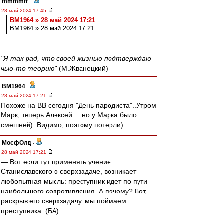
mmmmm
-
28 май 2024 17:45
BM1964 » 28 май 2024 17:21
BM1964 » 28 май 2024 17:21
"Я так рад, что своей жизнью подтверждаю
чью-то теорию"
(М.Жванецкий)
BM1964
-
28 май 2024 17:21
Похоже на ВВ сегодня "День пародиста"..Утром
Марк, теперь Алексей.... но у Марка было
смешней). Видимо, поэтому потерли)
МосфОлд
-
28 май 2024 17:21
― Вот если тут применять учение
Станиславского о сверхзадаче, возникает
любопытная мысль: преступник идет по пути
наибольшего сопротивления. А почему? Вот,
раскрыв его сверхзадачу, мы поймаем
преступника. (БА)