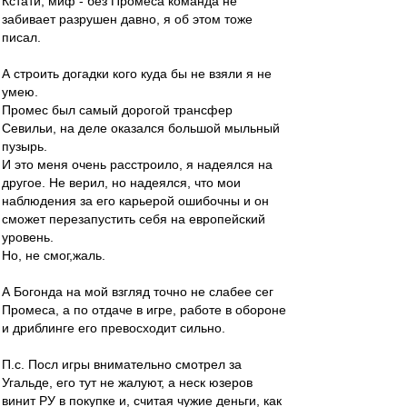
Кстати, миф - без Промеса команда не
забивает разрушен давно, я об этом тоже
писал.
А строить догадки кого куда бы не взяли я не
умею.
Промес был самый дорогой трансфер
Севильи, на деле оказался большой мыльный
пузырь.
И это меня очень расстроило, я надеялся на
другое. Не верил, но надеялся, что мои
наблюдения за его карьерой ошибочны и он
сможет перезапустить себя на европейский
уровень.
Но, не смог,жаль.
А Богонда на мой взгляд точно не слабее сег
Промеса, а по отдаче в игре, работе в обороне
и дриблинге его превосходит сильно.
П.с. Посл игры внимательно смотрел за
Угальде, его тут не жалуют, а неск юзеров
винит РУ в покупке и, считая чужие деньги, как