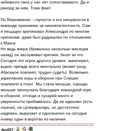
забивного лега у нас нет сопоставимого. Да и
рекорд за ним. Тоже факт.
По Максименко - глупости о его ненужности в
команде принимаю за некомпетентность. Сам
я нещадно критиковал Александра по многим
причинам, даже был радикален по отношению
к Макси.
Но ведь вчера (буквально несколько месяцев
назад) он заслуживал критики, было за что.
Сегодня это игрок другого уровня, заматерел,
вырос прежде всего ментально (может уход
Абаскаля повлиял, трудно судить). Возможно
укрепление игры в обороне при Слишко
повлияло в плюс. Мы стали меньше, гораздо
меньше пропускать благодаря командной игре
в обороне, отсюда и сухарей много и
уверенности прибавилось. Да не идеален (есть
огрехи), не супервратарь, но достаточно
надежен, выручает и однозначно на сегодня
номер один в воротах из наличия.
des007
-