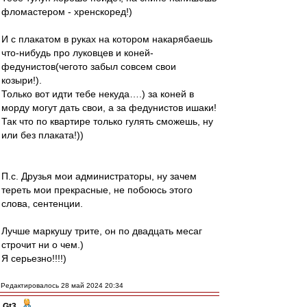
фломастером - хренскоред!)
И с плакатом в руках на котором накарябаешь
что-нибудь про луковцев и коней-
федунистов(чегото забыл совсем свои
козыри!).
Только вот идти тебе некуда….) за коней в
морду могут дать свои, а за федунистов ишаки!
Так что по квартире только гулять сможешь, ну
или без плаката!))
П.с. Друзья мои администраторы, ну зачем
тереть мои прекрасные, не побоюсь этого
слова, сентенции.
Лучше маркушу трите, он по двадцать месаг
строчит ни о чем.)
Я серьезно!!!!)
Редактировалось 28 май 2024 20:34
Gt3
-