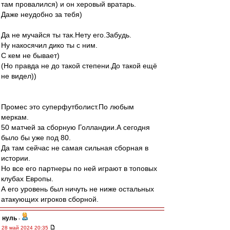
там провалился) и он херовый вратарь.
Даже неудобно за тебя)
Да не мучайся ты так.Нету его.Забудь.
Ну накосячил дико ты с ним.
С кем не бывает)
(Но правда не до такой степени.До такой ещё
не видел))
Промес это суперфутболист.По любым
меркам.
50 матчей за сборную Голландии.А сегодня
было бы уже под 80.
Да там сейчас не самая сильная сборная в
истории.
Но все его партнеры по ней играют в топовых
клубах Европы.
А его уровень был ничуть не ниже остальных
атакующих игроков сборной.
нуль
-
28 май 2024 20:35