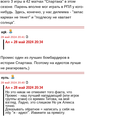
всего 3 игры в 42 матчах "Спартака" в этом
сезоне. Парень вполне мог играть в РПЛ у кого-
нибудь. Здесь, конечно, у нас дилемма - "запас
карман не тянет" и "подлеску не хватает
солнца".
agk
-
28 май 2024 20:41
Ал » 28 май 2024 20:34
Промес один из лучших бомбардиров в
истории Спартака. Поэтому на идиотов лучше
не реагировать;)
нуль
-
28 май 2024 20:40
Ал » 28 май 2024 20:34
Но это никак не отменяет того факта, что
Промес - наш лучший нападающий (или игрок
группы атаки) со времен Титова, на мой
взгляд. Ладно, это слишком Но уж Алекса
точно.
Доказывать обратное = написать у себя на
лбу "я - идиот". Извините за прямоту.