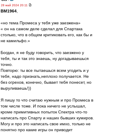
28 май 2024 20:11
BM1964
,
«но тема Промеса у тебя уже заезжена»
« он на самом деле сделал для Спартака
столько, что в общем критиковать его, как бы и
не камильфо.»
Богдан, я не буду говорить, что заезжено у
тебя, ты и так это знаешь, ну догадываешься
точно.
Повторю: ты все пытаешься всем угодить и у
тебя, надо признать,неплохо получается. Не
без огрехов, конечно, бывает тебя понесет, но
выруливаешь!))
Я пишу то что считаю нужным и про Промеса в
том числе тоже. И пока ничего не услышал,
кроме примитивных попыток Спектра что-то
написать про Спарту и наших бывших кумиров.
Могу и про это написать свое имхо, только не
понятно про какие игры он приводит