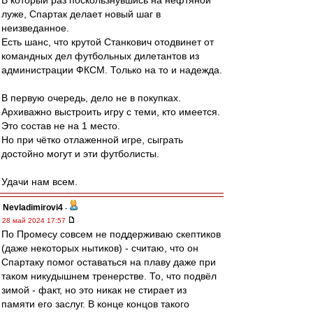
В который раз поскользнувшись на нефтяной
луже, Спартак делает новый шаг в
неизведанное.
Есть шанс, что крутой Станкович отодвинет от
командных дел футбольных дилетантов из
администрации ФКСМ. Только на то и надежда.
В первую очередь, дело не в покупках.
Архиважно выстроить игру с теми, кто имеется.
Это состав не на 1 место.
Но при чётко отлаженной игре, сыграть
достойно могут и эти футболисты.
Удачи нам всем.
Nevladimirovi4
-
28 май 2024 17:57
По Промесу совсем не поддерживаю скептиков
(даже некоторых нытиков) - считаю, что он
Спартаку помог оставаться на плаву даже при
таком никудышнем тренерстве. То, что подвёл
зимой - факт, но это никак не стирает из
памяти его заслуг. В конце концов такого