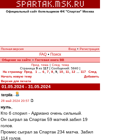
Официальный сайт болельщиков ФК "Спартак" Москва
Полная версия
Вход
•
Регистрация
FAQ
•
Поиск
Общение на сайте
Гостевая книга ВВ
»
Пред. тема
|
След. тема
Страница
9
из
117
[ Сообщений: 5840 ]
На страницу
Пред.
1
...
6
,
7
,
8
,
9
,
10
,
11
,
12
...
117
След.
Начать новую тему
Добавить
Версия для печати
01.05.2024 - 31.05.2024
terpila
-
28 май 2024 20:57
нуль
,
Кто б спорил - Адриано очень сильный.
Он сыграл за Спартак 59 матчей.забил 19
голов.
Промес сыграл за Спартак 234 матча. Забил
114 голов.