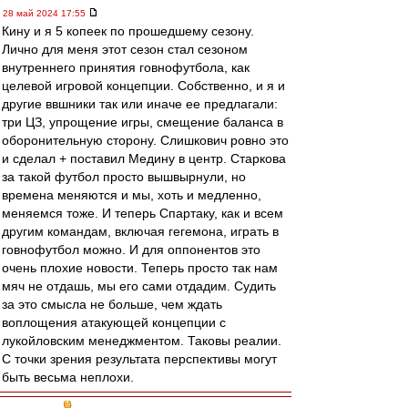
28 май 2024 17:55
Кину и я 5 копеек по прошедшему сезону.
Лично для меня этот сезон стал сезоном
внутреннего принятия говнофутбола, как
целевой игровой концепции. Собственно, и я и
другие ввшники так или иначе ее предлагали:
три ЦЗ, упрощение игры, смещение баланса в
оборонительную сторону. Слишкович ровно это
и сделал + поставил Медину в центр. Старкова
за такой футбол просто вышвырнули, но
времена меняются и мы, хоть и медленно,
меняемся тоже. И теперь Спартаку, как и всем
другим командам, включая гегемона, играть в
говнофутбол можно. И для оппонентов это
очень плохие новости. Теперь просто так нам
мяч не отдашь, мы его сами отдадим. Судить
за это смысла не больше, чем ждать
воплощения атакующей концепции с
лукойловским менеджментом. Таковы реалии.
С точки зрения результата перспективы могут
быть весьма неплохи.