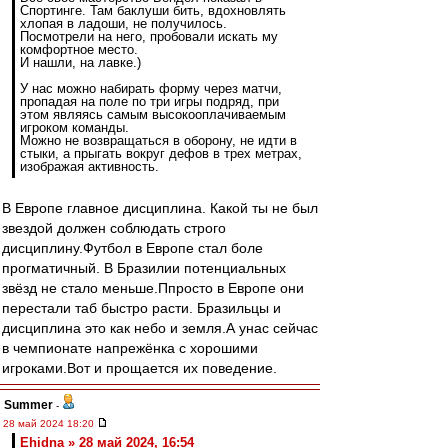
Спортинге. Там баклуши бить, вдохновлять
хлопая в ладоши, не получилось.
Посмотрели на него, пробовали искать му
комфортное место.
И нашли, на лавке.)
У нас можно набирать форму через матчи,
пропадая на поле по три игры подряд, при
этом являясь самым высокооплачиваемым
игроком команды.
Можно не возвращаться в оборону, не идти в
стыки, а прыгать вокруг дефов в трех метрах,
изображая активность.
В Европе главное дисциплина. Какой ты не был
звездой должен соблюдать строго
дисциплину.Футбол в Европе стал боле
прогматичный. В Бразилии потенциальных
звёзд не стало меньше.Ппросто в Европе они
перестали таб быстро расти. Бразильцы и
дисциплина это как небо и земля.А унас сейчас
в чемпионате напрежёнка с хорошими
игроками.Вот и прощается их поведение.
Summer
-
28 май 2024 18:20
Ehidna » 28 май 2024, 16:54