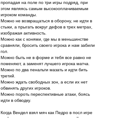
пропадая на поле по три игры подряд, при
этом являясь самым высокооплачиваемым
игроком команды.
Можно не возвращаться в оборону, не идти в
стыки, а прыгать вокруг дефов в трех метрах,
изображая активность.
Можно как с конями, где мы в меньшинстве
сравняли, бросить своего игрока и нам забили
гол.
Можно быть не в форме и тебя все равно не
поменяют, а заменят лучшего игрока матча.
Можно по два пенальти мазать и идти бить
третий.
Можно ждать свободных зон, а если их нет
обвинять других игроков.
Можно пороть переспективные атаки, боясь
идти в обводку.
Когда Вендел взял мяч как Педро в посл игре
со Спартаком, протащил и положил. Я и не
помню уже..