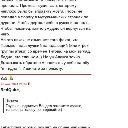
пропасть. Промес - сукин сын, которому
неплохо было бы вправить мозги, чтобы не
попадал в тюрягу в мусульманских странах по
дурости. Чтобы держал себя в руках и на поле.
Чтобы, наконец, как-то умудрился вернуться на
него.
Но это никак не отменяет того факта, что
Промес - наш лучший нападающий (или игрок
группы атаки) со времен Титова, на мой взгляд.
Ладно, это слишком :) Но уж Алекса точно.
Доказывать обратное = написать у себя на лбу
"я - идиот". Извините за прямоту.
Gt3
-
28 май 2024 20:34
RedQuite
,
Цитата
Трусы с надписью Вендел закажите лучше,
только на голову не надевайте.)
Тебе тулуп хорошо пойдет, на спине напишешь