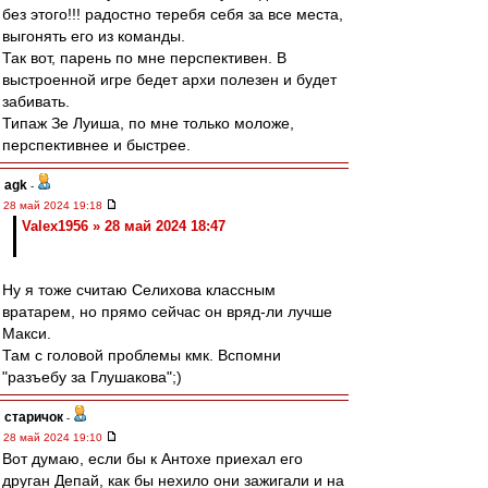
без этого!!! радостно теребя себя за все места,
выгонять его из команды.
Так вот, парень по мне перспективен. В
выстроенной игре бедет архи полезен и будет
забивать.
Типаж Зе Луиша, по мне только моложе,
перспективнее и быстрее.
agk
-
28 май 2024 19:18
Valex1956 » 28 май 2024 18:47
Ну я тоже считаю Селихова классным
вратарем, но прямо сейчас он вряд-ли лучше
Макси.
Там с головой проблемы кмк. Вспомни
"разъебу за Глушакова";)
старичок
-
28 май 2024 19:10
Вот думаю, если бы к Антохе приехал его
друган Депай, как бы нехило они зажигали и на