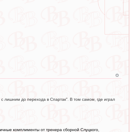
с лишним до перехода в Спартак". В том самом, где играл
личные комплименты от тренера сборной Слуцкого,