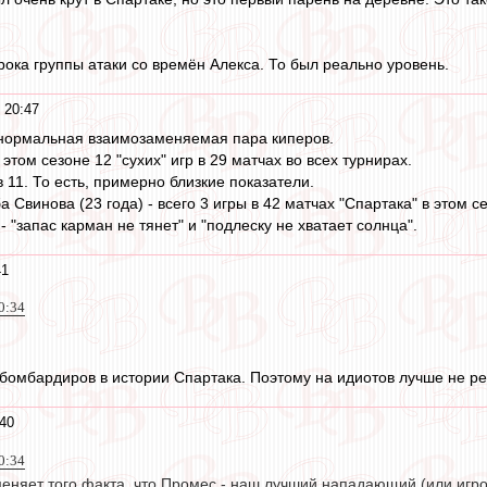
рока группы атаки со времён Алекса. То был реально уровень.
 20:47
 нормальная взаимозаменяемая пара киперов.
 этом сезоне 12 "сухих" игр в 29 матчах во всех турнирах.
в 11. То есть, примерно близкие показатели.
 Свинова (23 года) - всего 3 игры в 42 матчах "Спартака" в этом с
- "запас карман не тянет" и "подлеску не хватает солнца".
41
0:34
бомбардиров в истории Спартака. Поэтому на идиотов лучше не ре
40
0:34
меняет того факта, что Промес - наш лучший нападающий (или игрок