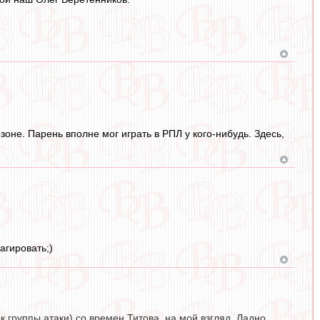
езоне. Парень вполне мог играть в РПЛ у кого-нибудь. Здесь,
агировать;)
 группы атаки) со времен Титова, на мой взгляд. Ладно,