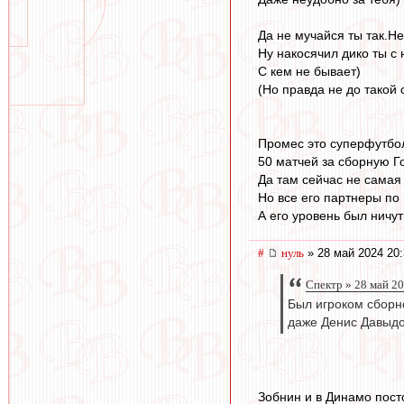
Да не мучайся ты так.Не
Ну накосячил дико ты с 
С кем не бывает)
(Но правда не до такой 
Промес это суперфутбо
50 матчей за сборную Г
Да там сейчас не самая
Но все его партнеры по
А его уровень был ничу
#
нуль
» 28 май 2024 20:
Спектр » 28 май 2
Был игроком сборно
даже Денис Давыд
Зобнин и в Динамо пост