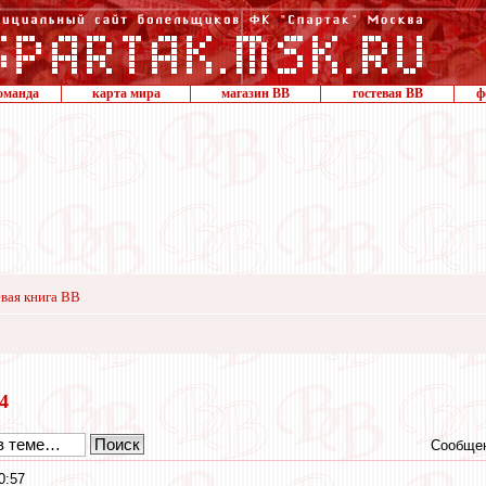
оманда
карта мира
магазин ВВ
гостевая ВВ
ф
вая книга ВВ
24
Сообщен
0:57