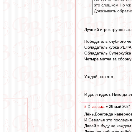
это слишком Но уж 
Доказывать обратно
Лучший игрок группы ат
Победитель клубного ч
Обладатель кубка УЕФА
Обладатель Суперкубка
Четыре матча за сборн
Угадай, кто это.
И да, я идиот. Никогда э
#
авоська
» 28 май 2024 
Лёнь,Бонгонда наверное
И Севилья это последня
Давай я буду на каждом
Даже неудобно за тебя)