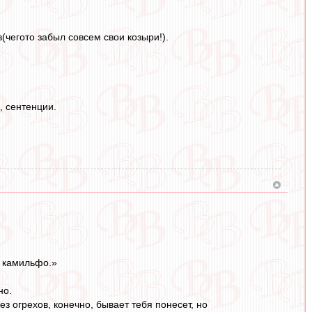
(чегото забыл совсем свои козыри!).
, сентенции.
е камильфо.»
но.
з огрехов, конечно, бывает тебя понесет, но