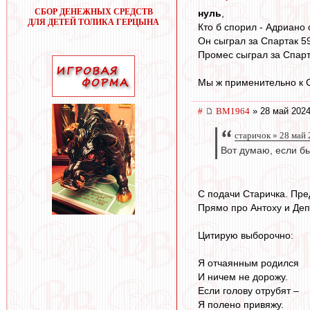
СБОР ДЕНЕЖНЫХ СРЕДСТВ
нуль
,
ДЛЯ ДЕТЕЙ ТОЛИКА ГЕРЦЫНА
Кто б спорил - Адриано
Он сыграл за Спартак 59
Промес сыграл за Спарт
Мы ж применительно к 
#
BM1964
» 28 май 2024
старичок » 28 май 
Вот думаю, если бы
С подачи Старичка. Пре
Прямо про Антоху и Деп
Цитирую выборочно:
Я отчаянным родился
И ничем не дорожу.
Если голову отрубят –
Я полено привяжу.