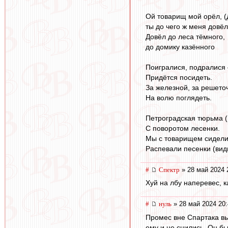
Ой товарищ мой орёл, (
ты до чего ж меня довёл
Довёл до леса тёмного,
до домику казённого
Поигралися, подралися 
Придётся посидеть.
За железной, за решето
На волю поглядеть.
Петроградская тюрьма (г
С поворотом лесенки.
Мы с товарищем сидели
Распевали песенки (вид
#
Спектр
» 28 май 2024 
Хуй на лбу наперевес, к
#
нуль
» 28 май 2024 20:
Промес вне Спартака вы
ему и не снились. Он бы