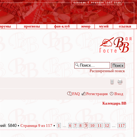
орумы
прогнозы
фан-клуб
юмор
музей
ссылки
Расширенный поиск
FAQ
Регистрация
Вход
Календарь ВВ
9
ий: 5840 •
Страница
9
из
117
•
1
...
6
7
8
10
11
12
...
117