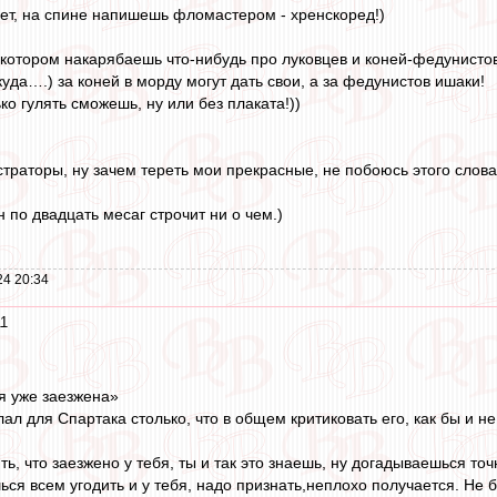
ет, на спине напишешь фломастером - хренскоред!)
 котором накарябаешь что-нибудь про луковцев и коней-федунистов
куда….) за коней в морду могут дать свои, а за федунистов ишаки!
ько гулять сможешь, ну или без плаката!))
страторы, ну зачем тереть мои прекрасные, не побоюсь этого слова
 по двадцать месаг строчит ни о чем.)
24 20:34
11
я уже заезжена»
ал для Спартака столько, что в общем критиковать его, как бы и н
ть, что заезжено у тебя, ты и так это знаешь, ну догадываешься точ
ся всем угодить и у тебя, надо признать,неплохо получается. Не бе