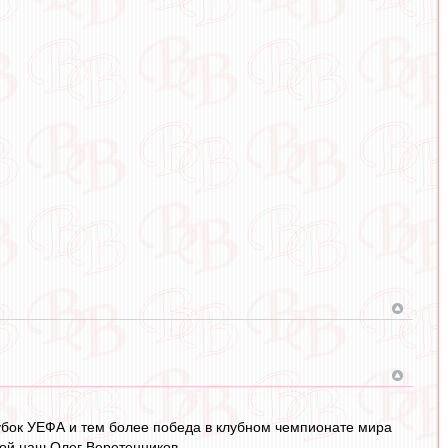
убок УЕФА и тем более победа в клубном чемпионате мира
кой наш Олег Веретенников.