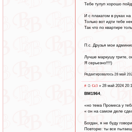
Тебе тулуп хорошо пойд
И с плакатом в руках на
Только вот идти тебе не
Так что по квартире тол
П.с. Друзья мои админи
Лучше маркушу трите, он
Я серьезно!!!!)
Редактировалось 28 май 20
#
Gt3
» 28 май 2024 20:
BM1964
,
«но тема Промеса у теб
« он на самом деле сдел
Богдан, я не буду говори
Повторю: ты все пытаешь