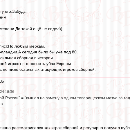
ту его.Забудь.
ним.
степени.До такой ещё не видел))
лист.По любым меркам.
олландии.А сегодня было бы уже под 80.
 сильная сборная в истории.
 ней играют в топовых клубах Европы.
ть не ниже остальных атакующих игроков сборной.
35
024 16:56
й России" = "вышел на замену в одном товарищеском матче за год 
ов
оянно рассматривался как игрок сборной и регулярно получал пуб