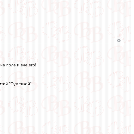
на поле и вне его!
итой "Сумецкой".