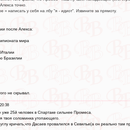
Алекса точно.
е = написать у себя на лбу "я - идиот". Извините за прямоту.
аки после Алекса:
емпионата мира
 Италии
ую Бразилии
того не скрывал.
20:38
 уже 25й человек в Спартаке сильнее Промеса.
я твоя соломинка утопающего.
 углу кричать,что Дасаев провалился в Севилье(а он реально там п