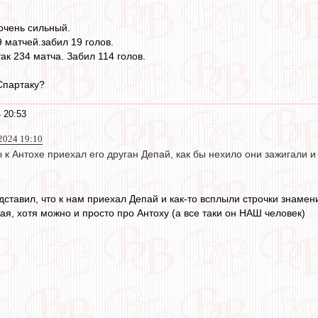
 очень сильный.
 матчей.забил 19 голов.
ак 234 матча. Забил 114 голов.
Спартаку?
 20:53
2024 19:10
 к Антохе приехал его друган Депай, как бы нехило они зажигали и 
дставил, что к нам приехал Депай и как-то всплыли строчки знамен
ая, хотя можно и просто про Антоху (а все таки он НАШ человек)