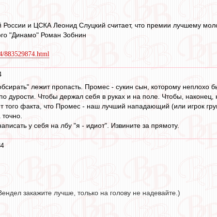
 России и ЦСКА Леонид Слуцкий считает, что премии лучшему мол
ого "Динамо" Роман Зобнин
204/883529874.html
4
обсирать" лежит пропасть. Промес - сукин сын, которому неплохо б
о дурости. Чтобы держал себя в руках и на поле. Чтобы, наконец, 
т того факта, что Промес - наш лучший нападающий (или игрок груп
 точно.
аписать у себя на лбу "я - идиот". Извините за прямоту.
34
ендел закажите лучше, только на голову не надевайте.)