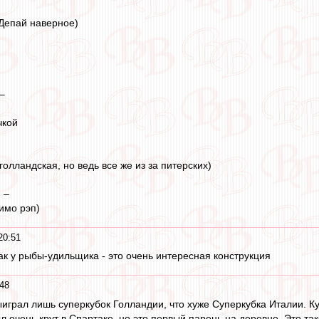
Депай наверное)
–
чкой
олландская, но ведь все же из за питерских)
 –
имо рэп)
20:51
ак у рыбы-удильщика - это очень интересная конструкция
48
играл лишь суперкубок Голландии, что хуже Суперкубка Италии. К
л очень крут в Спартаке, но это первый парень на деревне. Это та