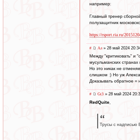
например:
Главный тренер сборной
полузащитник московск
https://rsport.ria.ru/20151
#
Ал
» 28 май 2024 20:3
Между "критиковать" и "
мусульманских странах п
Но это никак не отменяе
слишком :) Но уж Алекса
Доказывать обратное = н
#
Gt3
» 28 май 2024 20:
RedQuite
,
Трусы с надписью В