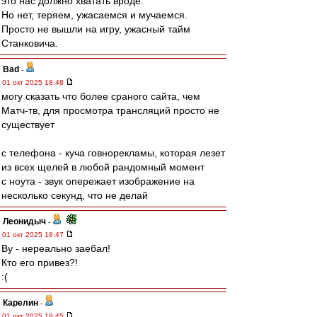
это нас должно хватать вроде.
Но нет, теряем, ужасаемся и мучаемся.
Просто не вышли на игру, ужасный тайм
Станковича.
Bad
-
01 окт 2025 18:48
могу сказать что более сраного сайта, чем
Матч-тв, для просмотра трансляций просто не
существует
с телефона - куча говнорекламы, которая лезет
из всех щелей в любой рандомный момент
с ноута - звук опережает изображение на
несколько секунд, что не делай
Леонидыч
-
01 окт 2025 18:47
Ву - нереально заебал!
Кто его привез?!
:(
Карелин
-
01 окт 2025 18:45