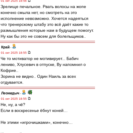
01 окт 2025 18:56
Зрелище печальное. Рвать волосы на жопе
конечно смыла нет, но смотреть на это
исполнение невозможно. Хочется надеяться
что тренерскому штабу это всё даёт какие то
размышления которые нам в будущем помогут.
Ну как бы это не совсем для болельщиков..
Край
-
01 окт 2025 18:55
Че то мотиватор не мотивирует... Бабич
лениво, Хлусевич в отпуске, Ву напомнил о
Кофрие..
Зорина не видно.. Один Наиль за всех
отдувается.
Леонидыч
-
01 окт 2025 18:55
Не, ну, а чё?
Если в воскресенье ёбнут коней…
Не этими «игрочишками», конечно…