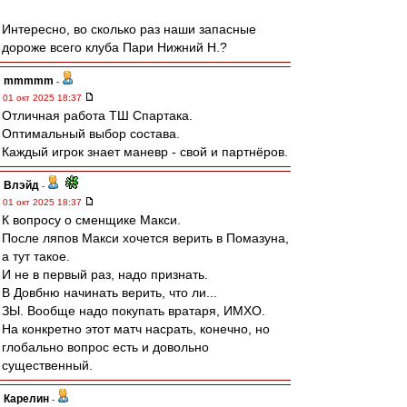
Интересно, во сколько раз наши запасные
дороже всего клуба Пари Нижний Н.?
mmmmm
-
01 окт 2025 18:37
Отличная работа ТШ Спартака.
Оптимальный выбор состава.
Каждый игрок знает маневр - свой и партнёров.
Влэйд
-
01 окт 2025 18:37
К вопросу о сменщике Макси.
После ляпов Макси хочется верить в Помазуна,
а тут такое.
И не в первый раз, надо признать.
В Довбню начинать верить, что ли...
ЗЫ. Вообще надо покупать вратаря, ИМХО.
На конкретно этот матч насрать, конечно, но
глобально вопрос есть и довольно
существенный.
Карелин
-