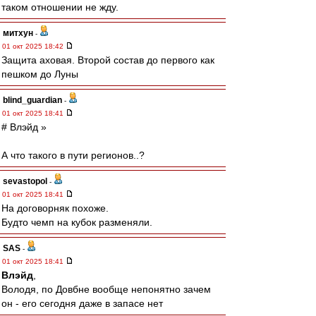
таком отношении не жду.
митхун
-
01 окт 2025 18:42
Защита аховая. Второй состав до первого как
пешком до Луны
blind_guardian
-
01 окт 2025 18:41
# Влэйд »
А что такого в пути регионов..?
sevastopol
-
01 окт 2025 18:41
На договорняк похоже.
Будто чемп на кубок разменяли.
SAS
-
01 окт 2025 18:41
Влэйд
,
Володя, по Довбне вообще непонятно зачем
он - его сегодня даже в запасе нет