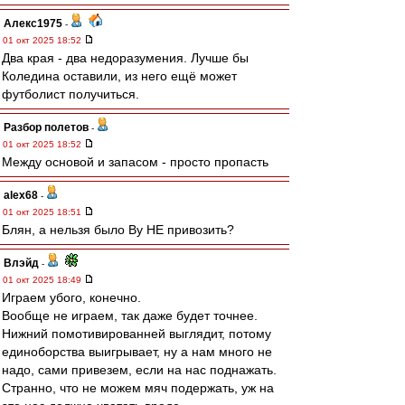
Алекс1975
-
01 окт 2025 18:52
Два края - два недоразумения. Лучше бы
Коледина оставили, из него ещё может
футболист получиться.
Разбор полетов
-
01 окт 2025 18:52
Между основой и запасом - просто пропасть
alex68
-
01 окт 2025 18:51
Блян, а нельзя было Ву НЕ привозить?
Влэйд
-
01 окт 2025 18:49
Играем убого, конечно.
Вообще не играем, так даже будет точнее.
Нижний помотивированней выглядит, потому
единоборства выигрывает, ну а нам много не
надо, сами привезем, если на нас поднажать.
Странно, что не можем мяч подержать, уж на