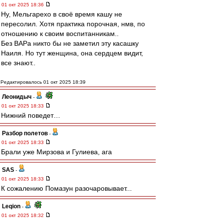
01 окт 2025 18:36
Ну, Мельгарехо в своё время кашу не
пересолил. Хотя практика порочная, нмв, по
отношению к своим воспитанникам..
Без ВАРа никто бы не заметил эту касашку
Наиля. Но тут женщина, она сердцем видит,
все знают..
Редактировалось 01 окт 2025 18:39
Леонидыч
-
01 окт 2025 18:33
Нижний поведет…
Разбор полетов
-
01 окт 2025 18:33
Брали уже Мирзова и Гулиева, ага
SAS
-
01 окт 2025 18:33
К сожалению Помазун разочаровывает...
Leqion
-
01 окт 2025 18:32