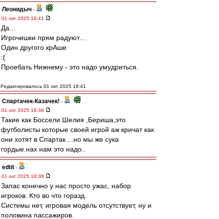
Леонидыч
-
01 окт 2025 18:41
Да…
Игрочишки прям радуют…
Один другого крАше
:(
Проебать Нижнему - это надо умудриться.
Редактировалось 01 окт 2025 18:41
Спартачек-Казачек!
-
01 окт 2025 18:38
Такие как Боссели Шелия ,Бериша,это
футболисты которые своей игрой аж кричат как
они хотят в Спартак....но мы же сука
гордые.нах нам это надо..
edtit
-
01 окт 2025 18:38
Запас конечно у нас просто ужас, набор
игроков. Кто во что горазд.
Системы нет, игровая модель отсутствует, ну и
половина пассажиров.