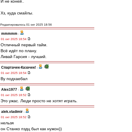
И не коней..
Хз, куда смайлы.
Редактировалось 01 окт 2025 18:56
mmmmm
-
01 окт 2025 18:54
Отличный первый тайм.
Всё идёт по плану.
Ливай Гарсия - лучший.
Спартачек-Казачек!
-
01 окт 2025 18:54
Ву подхаебал
Alex1977
-
01 окт 2025 18:52
Это ужас. Люди просто не хотят играть.
alek.vladimir
-
01 окт 2025 18:52
нельзя
он Станко пздц был как нужон))