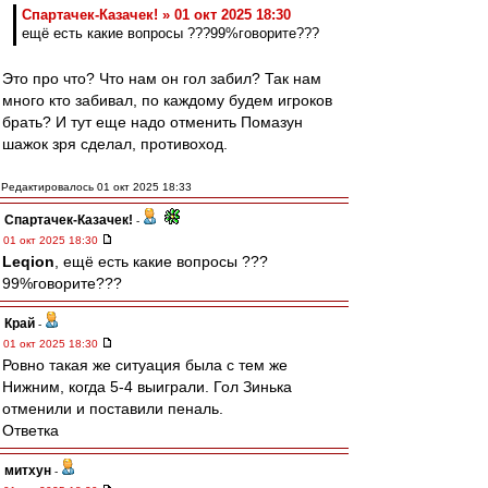
Спартачек-Казачек! » 01 окт 2025 18:30
ещё есть какие вопросы ???99%говорите???
Это про что? Что нам он гол забил? Так нам
много кто забивал, по каждому будем игроков
брать? И тут еще надо отменить Помазун
шажок зря сделал, противоход.
Редактировалось 01 окт 2025 18:33
Спартачек-Казачек!
-
01 окт 2025 18:30
Leqion
, ещё есть какие вопросы ???
99%говорите???
Край
-
01 окт 2025 18:30
Ровно такая же ситуация была с тем же
Нижним, когда 5-4 выиграли. Гол Зинька
отменили и поставили пеналь.
Ответка
митхун
-