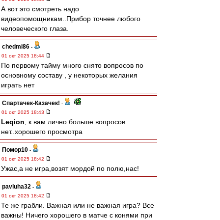
А вот это смотреть надо
видеопомощникам..Прибор точнее любого
человеческого глаза.
chedmi86
-
01 окт 2025 18:44
По первому тайму много снято вопросов по
основному составу , у некоторых желания
играть нет
Спартачек-Казачек!
-
01 окт 2025 18:43
Leqion
, к вам лично больше вопросов
нет..хорошего просмотра
Помор10
-
01 окт 2025 18:42
Ужас,а не игра,возят мордой по полю,нас!
pavluha32
-
01 окт 2025 18:42
Те же грабли. Важная или не важная игра? Все
важны! Ничего хорошего в матче с конями при