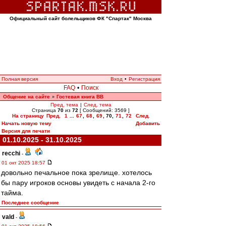
Официальный сайт болельщиков ФК "Спартак" Москва
Полная версия
Вход
•
Регистрация
FAQ
•
Поиск
Общение на сайте
Гостевая книга ВВ
»
Пред. тема
|
След. тема
Страница
70
из
72
[ Сообщений: 3569 ]
На страницу
Пред.
1
...
67
,
68
,
69
,
70
,
71
,
72
След.
Начать новую тему
Добавить
Версия для печати
01.10.2025 - 31.10.2025
recchi
-
01 окт 2025 18:57
довольно печальное пока зрелище. хотелось
бы пару игроков основы увидеть с начала 2-го
тайма.
Последнее сообщение
vald
-