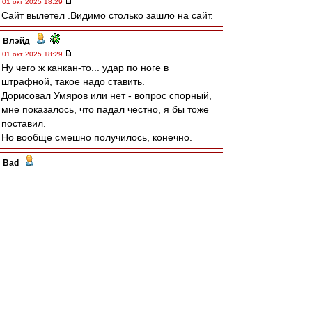
01 окт 2025 18:29
Сайт вылетел .Видимо столько зашло на сайт.
Влэйд
-
01 окт 2025 18:29
Ну чего ж канкан-то... удар по ноге в
штрафной, такое надо ставить.
Дорисовал Умяров или нет - вопрос спорный,
мне показалось, что падал честно, я бы тоже
поставил.
Но вообще смешно получилось, конечно.
Bad
-
01 окт 2025 18:29
Карелин » 01 окт 2025 18:25
# Карелин » 01 окт 2025 18:25
Извините, но женщин в футболе быть не
должнО.
Это ж не пенальти, а канкан какой-то..
в наши ворота такие тоже давали, так что по
правилам