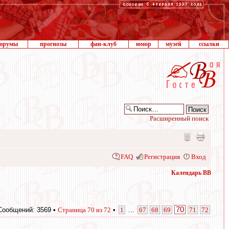
орумы
прогнозы
фан-клуб
юмор
музей
ссылки
Расширенный поиск
FAQ
Регистрация
Вход
Календарь ВВ
70
Сообщений: 3569 •
Страница
70
из
72
•
1
...
67
68
69
71
72