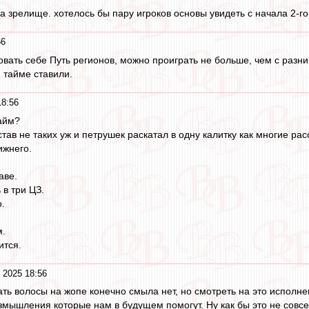
а зрелище. хотелось бы пару игроков основы увидеть с начала 2-го
56
вать себе Путь регионов, можно проиграть не больше, чем с разниц
 тайме ставили.
18:56
айм?
став не таких уж и петрушек раскатал в одну калитку как многие рас
ижнего.
аве.
 в три ЦЗ.
.
м.
ится.
 2025 18:56
ть волосы на жопе конечно смыла нет, но смотреть на это исполн
размышления которые нам в будущем помогут. Ну как бы это не совс