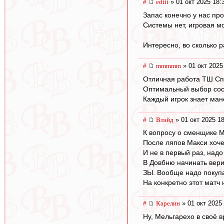
#
edtit
» 01 окт 2025 18:
Запас конечно у нас прос
Системы нет, игровая мо
Интересно, во сколько 
#
mmmmm
» 01 окт 2025
Отличная работа ТШ Сп
Оптимальный выбор сос
Каждый игрок знает мане
#
Влэйд
» 01 окт 2025 1
К вопросу о сменщике М
После ляпов Макси хочет
И не в первый раз, надо
В Довбню начинать верит
ЗЫ. Вообще надо покуп
На конкретно этот матч 
#
Карелин
» 01 окт 2025
Ну, Мельгарехо в своё 