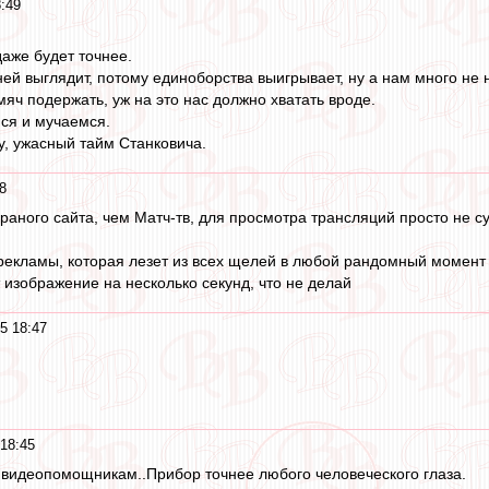
8:49
даже будет точнее.
й выглядит, потому единоборства выигрывает, ну а нам много не н
яч подержать, уж на это нас должно хватать вроде.
мся и мучаемся.
у, ужасный тайм Станковича.
8
сраного сайта, чем Матч-тв, для просмотра трансляций просто не с
орекламы, которая лезет из всех щелей в любой рандомный момент
т изображение на несколько секунд, что не делай
5 18:47
 18:45
о видеопомощникам..Прибор точнее любого человеческого глаза.