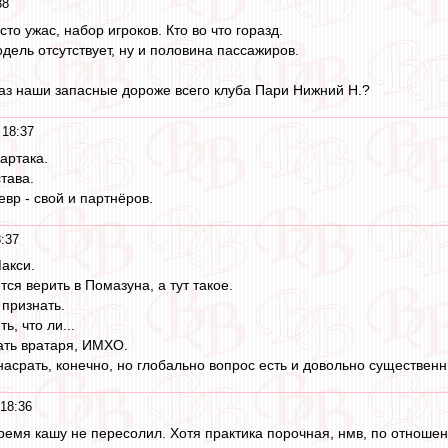
38
то ужас, набор игроков. Кто во что горазд.
дель отсутствует, ну и половина пассажиров.
раз наши запасные дороже всего клуба Пари Нижний Н.?
 18:37
артака.
тава.
вр - свой и партнёров.
8:37
акси.
ся верить в Помазуна, а тут такое.
 признать.
ь, что ли...
ать вратаря, ИМХО.
насрать, конечно, но глобально вопрос есть и довольно существенн
 18:36
время кашу не пересолил. Хотя практика порочная, нмв, по отноше