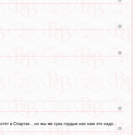
тят в Спартак....но мы же сука гордые.нах нам это надо..