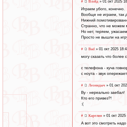
#
Влэйд
» 01 окт 2025 1
Играем убого, конечно.
Вообще не играем, так 
Нижний помотивированне
Странно, что не можем м
Но нет, теряем, ужасае
Просто не вышли на игр
#
Bad
» 01 окт 2025 18:4
могу сказать что более 
с телефона - куча говн
с ноута - звук опережае
#
Леонидыч
» 01 окт 202
Ву - нереально заебал!
Кто его привез?!
:(
#
Карелин
» 01 окт 2025
А вот это смотреть над