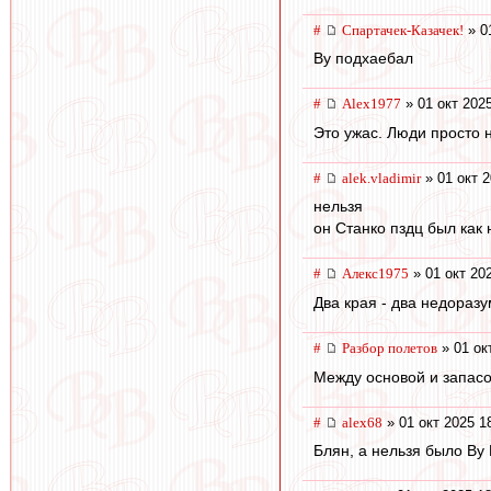
#
Спартачек-Казачек!
» 0
Ву подхаебал
#
Alex1977
» 01 окт 202
Это ужас. Люди просто н
#
alek.vladimir
» 01 окт 2
нельзя
он Станко пздц был как 
#
Алекс1975
» 01 окт 20
Два края - два недораз
#
Разбор полетов
» 01 ок
Между основой и запасо
#
alex68
» 01 окт 2025 1
Блян, а нельзя было Ву