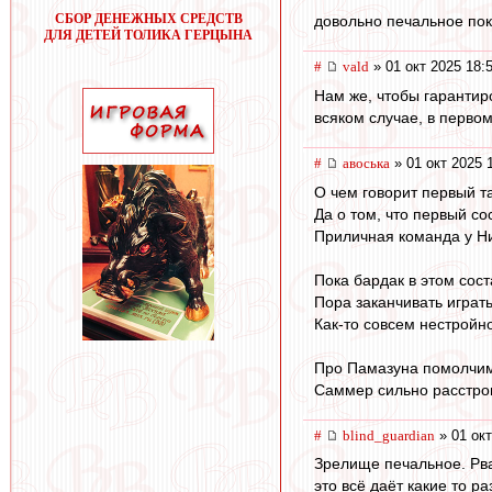
СБОР ДЕНЕЖНЫХ СРЕДСТВ
довольно печальное пок
ДЛЯ ДЕТЕЙ ТОЛИКА ГЕРЦЫНА
#
vald
» 01 окт 2025 18:
Нам же, чтобы гарантиро
всяком случае, в первом
#
авоська
» 01 окт 2025 
О чем говорит первый т
Да о том, что первый со
Приличная команда у Н
Пока бардак в этом сост
Пора заканчивать играть
Как-то совсем нестройно
Про Памазуна помолчи
Саммер сильно расстро
#
blind_guardian
» 01 окт
Зрелище печальное. Рва
это всё даёт какие то 