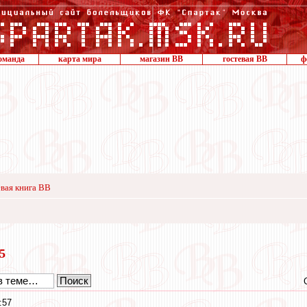
оманда
карта мира
магазин ВВ
гостевая ВВ
ф
вая книга ВВ
25
:57