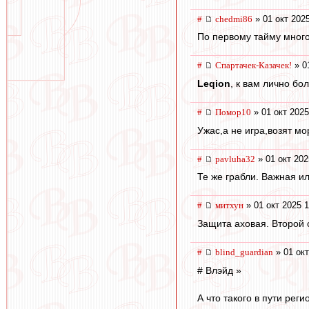
#
chedmi86
» 01 окт 202
По первому тайму много
#
Спартачек-Казачек!
» 0
Leqion
, к вам лично бо
#
Помор10
» 01 окт 2025
Ужас,а не игра,возят мо
#
pavluha32
» 01 окт 202
Те же грабли. Важная и
#
митхун
» 01 окт 2025 1
Защита аховая. Второй 
#
blind_guardian
» 01 окт
# Влэйд »
А что такого в пути реги