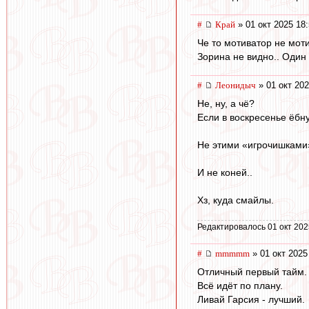
#
Край
» 01 окт 2025 18
Че то мотиватор не моти
Зорина не видно.. Один 
#
Леонидыч
» 01 окт 202
Не, ну, а чё?
Если в воскресенье ёбн
Не этими «игрочишками
И не коней..
Хз, куда смайлы.
Редактировалось 01 окт 202
#
mmmmm
» 01 окт 2025
Отличный первый тайм.
Всё идёт по плану.
Ливай Гарсия - лучший.