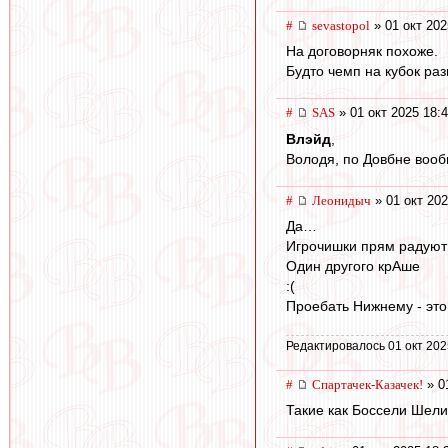
#
sevastopol
» 01 окт 202
На договорняк похоже.
Будто чемп на кубок ра
#
SAS
» 01 окт 2025 18:
Влэйд
,
Володя, по Довбне вооб
#
Леонидыч
» 01 окт 202
Да…
Игрочишки прям радую
Один другого крАше
:(
Проебать Нижнему - это
Редактировалось 01 окт 202
#
Спартачек-Казачек!
» 0
Такие как Боссели Шелия