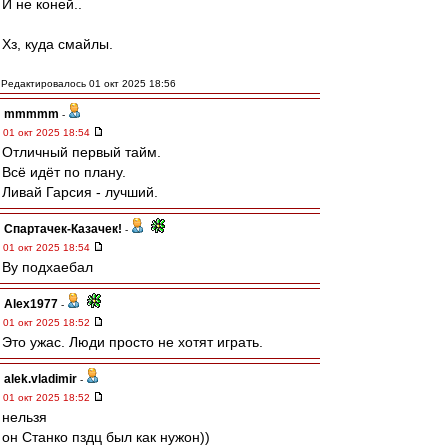
И не коней..
Хз, куда смайлы.
Редактировалось 01 окт 2025 18:56
mmmmm
-
01 окт 2025 18:54
Отличный первый тайм.
Всё идёт по плану.
Ливай Гарсия - лучший.
Спартачек-Казачек!
-
01 окт 2025 18:54
Ву подхаебал
Alex1977
-
01 окт 2025 18:52
Это ужас. Люди просто не хотят играть.
alek.vladimir
-
01 окт 2025 18:52
нельзя
он Станко пздц был как нужон))