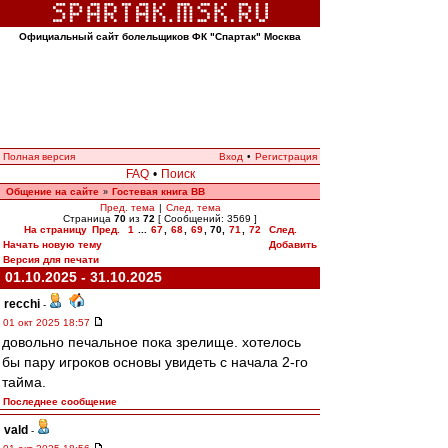
Официальный сайт болельщиков ФК "Спартак" Москва
Полная версия
Вход
•
Регистрация
FAQ
•
Поиск
Общение на сайте
Гостевая книга ВВ
»
Пред. тема
|
След. тема
Страница
70
из
72
[ Сообщений: 3569 ]
На страницу
Пред.
1
...
67
,
68
,
69
,
70
,
71
,
72
След.
Начать новую тему
Добавить
Версия для печати
01.10.2025 - 31.10.2025
recchi
-
01 окт 2025 18:57
довольно печальное пока зрелище. хотелось
бы пару игроков основы увидеть с начала 2-го
тайма.
Последнее сообщение
vald
-