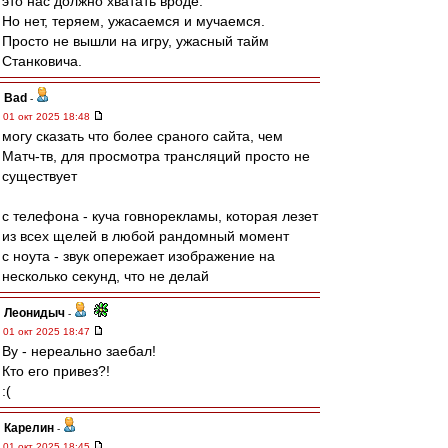
это нас должно хватать вроде.
Но нет, теряем, ужасаемся и мучаемся.
Просто не вышли на игру, ужасный тайм
Станковича.
Bad
-
01 окт 2025 18:48
могу сказать что более сраного сайта, чем
Матч-тв, для просмотра трансляций просто не
существует
с телефона - куча говнорекламы, которая лезет
из всех щелей в любой рандомный момент
с ноута - звук опережает изображение на
несколько секунд, что не делай
Леонидыч
-
01 окт 2025 18:47
Ву - нереально заебал!
Кто его привез?!
:(
Карелин
-
01 окт 2025 18:45