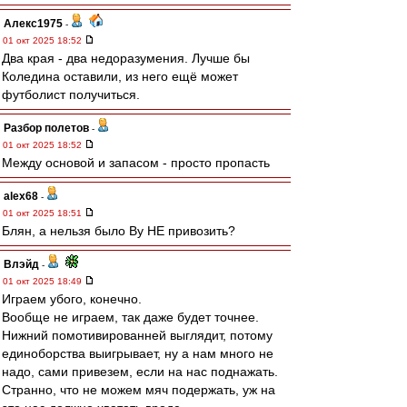
Алекс1975
-
01 окт 2025 18:52
Два края - два недоразумения. Лучше бы
Коледина оставили, из него ещё может
футболист получиться.
Разбор полетов
-
01 окт 2025 18:52
Между основой и запасом - просто пропасть
alex68
-
01 окт 2025 18:51
Блян, а нельзя было Ву НЕ привозить?
Влэйд
-
01 окт 2025 18:49
Играем убого, конечно.
Вообще не играем, так даже будет точнее.
Нижний помотивированней выглядит, потому
единоборства выигрывает, ну а нам много не
надо, сами привезем, если на нас поднажать.
Странно, что не можем мяч подержать, уж на