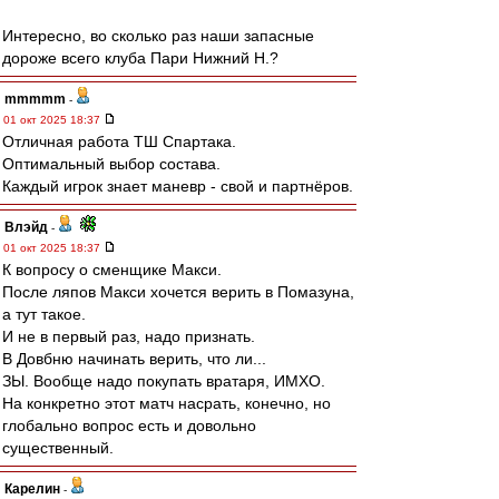
Интересно, во сколько раз наши запасные
дороже всего клуба Пари Нижний Н.?
mmmmm
-
01 окт 2025 18:37
Отличная работа ТШ Спартака.
Оптимальный выбор состава.
Каждый игрок знает маневр - свой и партнёров.
Влэйд
-
01 окт 2025 18:37
К вопросу о сменщике Макси.
После ляпов Макси хочется верить в Помазуна,
а тут такое.
И не в первый раз, надо признать.
В Довбню начинать верить, что ли...
ЗЫ. Вообще надо покупать вратаря, ИМХО.
На конкретно этот матч насрать, конечно, но
глобально вопрос есть и довольно
существенный.
Карелин
-