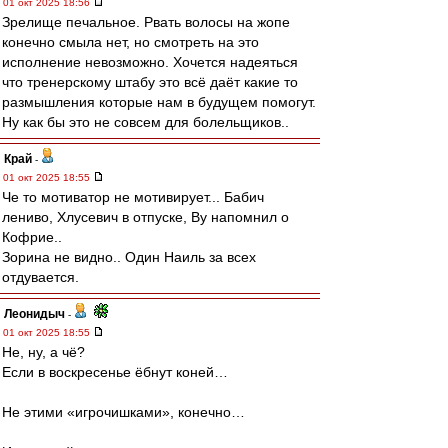
01 окт 2025 18:56
Зрелище печальное. Рвать волосы на жопе
конечно смыла нет, но смотреть на это
исполнение невозможно. Хочется надеяться
что тренерскому штабу это всё даёт какие то
размышления которые нам в будущем помогут.
Ну как бы это не совсем для болельщиков..
Край
-
01 окт 2025 18:55
Че то мотиватор не мотивирует... Бабич
лениво, Хлусевич в отпуске, Ву напомнил о
Кофрие..
Зорина не видно.. Один Наиль за всех
отдувается.
Леонидыч
-
01 окт 2025 18:55
Не, ну, а чё?
Если в воскресенье ёбнут коней…
Не этими «игрочишками», конечно…