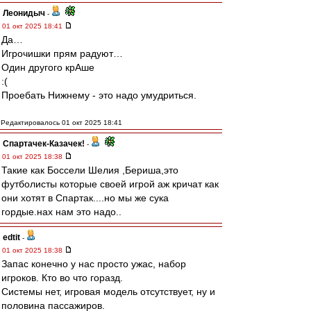
Леонидыч
-
01 окт 2025 18:41
Да…
Игрочишки прям радуют…
Один другого крАше
:(
Проебать Нижнему - это надо умудриться.
Редактировалось 01 окт 2025 18:41
Спартачек-Казачек!
-
01 окт 2025 18:38
Такие как Боссели Шелия ,Бериша,это
футболисты которые своей игрой аж кричат как
они хотят в Спартак....но мы же сука
гордые.нах нам это надо..
edtit
-
01 окт 2025 18:38
Запас конечно у нас просто ужас, набор
игроков. Кто во что горазд.
Системы нет, игровая модель отсутствует, ну и
половина пассажиров.