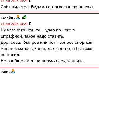
01 окт 2025 18:29
Сайт вылетел .Видимо столько зашло на сайт.
Влэйд
-
01 окт 2025 18:29
Ну чего ж канкан-то... удар по ноге в
штрафной, такое надо ставить.
Дорисовал Умяров или нет - вопрос спорный,
мне показалось, что падал честно, я бы тоже
поставил.
Но вообще смешно получилось, конечно.
Bad
-
01 окт 2025 18:29
Карелин » 01 окт 2025 18:25
# Карелин » 01 окт 2025 18:25
Извините, но женщин в футболе быть не
должнО.
Это ж не пенальти, а канкан какой-то..
в наши ворота такие тоже давали, так что по
правилам