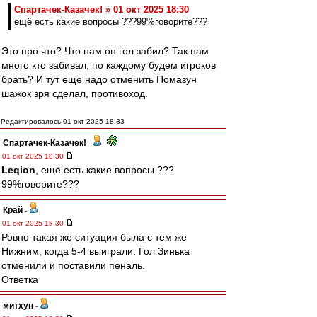
Спартачек-Казачек! » 01 окт 2025 18:30
ещё есть какие вопросы ???99%говорите???
Это про что? Что нам он гол забил? Так нам
много кто забивал, по каждому будем игроков
брать? И тут еще надо отменить Помазун
шажок зря сделал, противоход.
Редактировалось 01 окт 2025 18:33
Спартачек-Казачек!
-
01 окт 2025 18:30
Leqion
, ещё есть какие вопросы ???
99%говорите???
Край
-
01 окт 2025 18:30
Ровно такая же ситуация была с тем же
Нижним, когда 5-4 выиграли. Гол Зинька
отменили и поставили пеналь.
Ответка
митхун
-