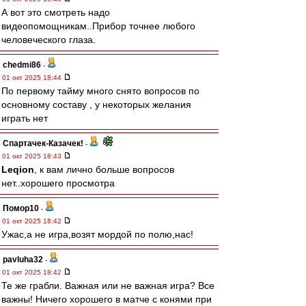
А вот это смотреть надо
видеопомощникам..Прибор точнее любого
человеческого глаза.
chedmi86
-
01 окт 2025 18:44
По первому тайму много снято вопросов по
основному составу , у некоторых желания
играть нет
Спартачек-Казачек!
-
01 окт 2025 18:43
Leqion
, к вам лично больше вопросов
нет..хорошего просмотра
Помор10
-
01 окт 2025 18:42
Ужас,а не игра,возят мордой по полю,нас!
pavluha32
-
01 окт 2025 18:42
Те же грабли. Важная или не важная игра? Все
важны! Ничего хорошего в матче с конями при