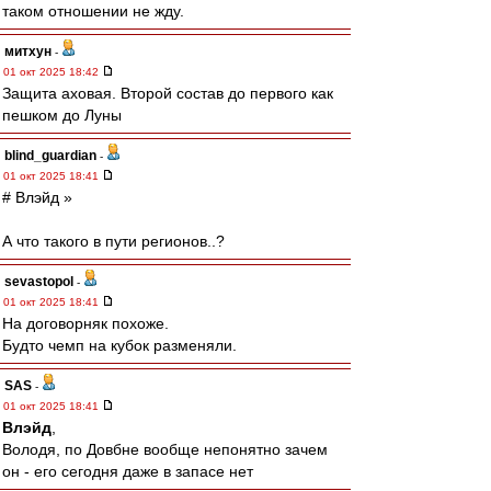
таком отношении не жду.
митхун
-
01 окт 2025 18:42
Защита аховая. Второй состав до первого как
пешком до Луны
blind_guardian
-
01 окт 2025 18:41
# Влэйд »
А что такого в пути регионов..?
sevastopol
-
01 окт 2025 18:41
На договорняк похоже.
Будто чемп на кубок разменяли.
SAS
-
01 окт 2025 18:41
Влэйд
,
Володя, по Довбне вообще непонятно зачем
он - его сегодня даже в запасе нет