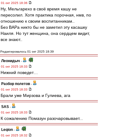
01 окт 2025 18:36
Ну, Мельгарехо в своё время кашу не
пересолил. Хотя практика порочная, нмв, по
отношению к своим воспитанникам..
Без ВАРа никто бы не заметил эту касашку
Наиля. Но тут женщина, она сердцем видит,
все знают..
Редактировалось 01 окт 2025 18:39
Леонидыч
-
01 окт 2025 18:33
Нижний поведет…
Разбор полетов
-
01 окт 2025 18:33
Брали уже Мирзова и Гулиева, ага
SAS
-
01 окт 2025 18:33
К сожалению Помазун разочаровывает...
Leqion
-
01 окт 2025 18:32