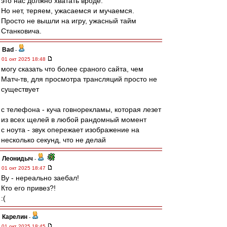
это нас должно хватать вроде.
Но нет, теряем, ужасаемся и мучаемся.
Просто не вышли на игру, ужасный тайм
Станковича.
Bad
-
01 окт 2025 18:48
могу сказать что более сраного сайта, чем
Матч-тв, для просмотра трансляций просто не
существует
с телефона - куча говнорекламы, которая лезет
из всех щелей в любой рандомный момент
с ноута - звук опережает изображение на
несколько секунд, что не делай
Леонидыч
-
01 окт 2025 18:47
Ву - нереально заебал!
Кто его привез?!
:(
Карелин
-
01 окт 2025 18:45