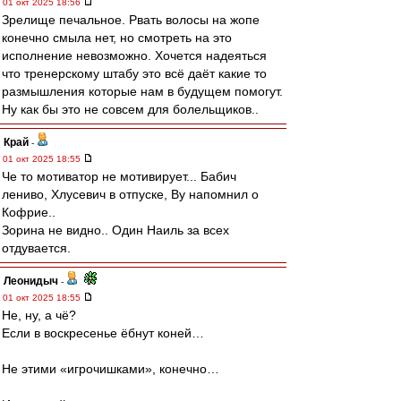
01 окт 2025 18:56
Зрелище печальное. Рвать волосы на жопе
конечно смыла нет, но смотреть на это
исполнение невозможно. Хочется надеяться
что тренерскому штабу это всё даёт какие то
размышления которые нам в будущем помогут.
Ну как бы это не совсем для болельщиков..
Край
-
01 окт 2025 18:55
Че то мотиватор не мотивирует... Бабич
лениво, Хлусевич в отпуске, Ву напомнил о
Кофрие..
Зорина не видно.. Один Наиль за всех
отдувается.
Леонидыч
-
01 окт 2025 18:55
Не, ну, а чё?
Если в воскресенье ёбнут коней…
Не этими «игрочишками», конечно…