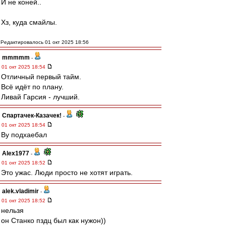
И не коней..
Хз, куда смайлы.
Редактировалось 01 окт 2025 18:56
mmmmm
-
01 окт 2025 18:54
Отличный первый тайм.
Всё идёт по плану.
Ливай Гарсия - лучший.
Спартачек-Казачек!
-
01 окт 2025 18:54
Ву подхаебал
Alex1977
-
01 окт 2025 18:52
Это ужас. Люди просто не хотят играть.
alek.vladimir
-
01 окт 2025 18:52
нельзя
он Станко пздц был как нужон))