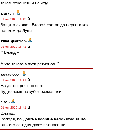
таком отношении не жду.
митхун
-
01 окт 2025 18:42
Защита аховая. Второй состав до первого как
пешком до Луны
blind_guardian
-
01 окт 2025 18:41
# Влэйд »
А что такого в пути регионов..?
sevastopol
-
01 окт 2025 18:41
На договорняк похоже.
Будто чемп на кубок разменяли.
SAS
-
01 окт 2025 18:41
Влэйд
,
Володя, по Довбне вообще непонятно зачем
он - его сегодня даже в запасе нет