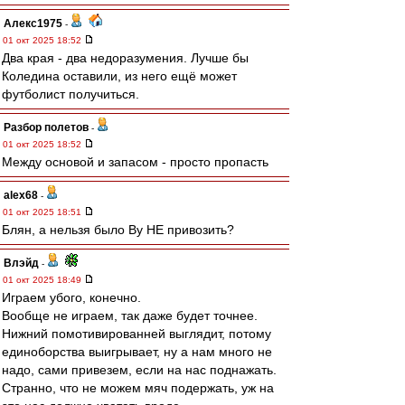
Алекс1975
-
01 окт 2025 18:52
Два края - два недоразумения. Лучше бы
Коледина оставили, из него ещё может
футболист получиться.
Разбор полетов
-
01 окт 2025 18:52
Между основой и запасом - просто пропасть
alex68
-
01 окт 2025 18:51
Блян, а нельзя было Ву НЕ привозить?
Влэйд
-
01 окт 2025 18:49
Играем убого, конечно.
Вообще не играем, так даже будет точнее.
Нижний помотивированней выглядит, потому
единоборства выигрывает, ну а нам много не
надо, сами привезем, если на нас поднажать.
Странно, что не можем мяч подержать, уж на