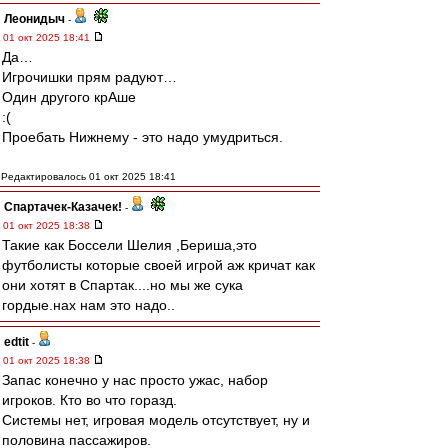
Леонидыч
-
01 окт 2025 18:41
Да…
Игрочишки прям радуют…
Один другого крАше
:(
Проебать Нижнему - это надо умудриться.
Редактировалось 01 окт 2025 18:41
Спартачек-Казачек!
-
01 окт 2025 18:38
Такие как Боссели Шелия ,Бериша,это
футболисты которые своей игрой аж кричат как
они хотят в Спартак....но мы же сука
гордые.нах нам это надо..
edtit
-
01 окт 2025 18:38
Запас конечно у нас просто ужас, набор
игроков. Кто во что горазд.
Системы нет, игровая модель отсутствует, ну и
половина пассажиров.