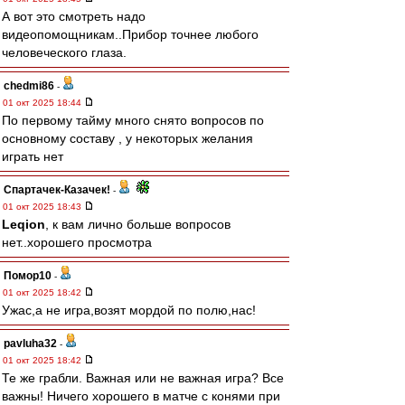
А вот это смотреть надо
видеопомощникам..Прибор точнее любого
человеческого глаза.
chedmi86
-
01 окт 2025 18:44
По первому тайму много снято вопросов по
основному составу , у некоторых желания
играть нет
Спартачек-Казачек!
-
01 окт 2025 18:43
Leqion
, к вам лично больше вопросов
нет..хорошего просмотра
Помор10
-
01 окт 2025 18:42
Ужас,а не игра,возят мордой по полю,нас!
pavluha32
-
01 окт 2025 18:42
Те же грабли. Важная или не важная игра? Все
важны! Ничего хорошего в матче с конями при