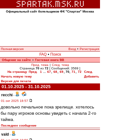
Официальный сайт болельщиков ФК "Спартак" Москва
Полная версия
Вход
•
Регистрация
FAQ
•
Поиск
Общение на сайте
Гостевая книга ВВ
»
Пред. тема
|
След. тема
Страница
70
из
72
[ Сообщений: 3569 ]
На страницу
Пред.
1
...
67
,
68
,
69
,
70
,
71
,
72
След.
Начать новую тему
Добавить
Версия для печати
01.10.2025 - 31.10.2025
recchi
-
01 окт 2025 18:57
довольно печальное пока зрелище. хотелось
бы пару игроков основы увидеть с начала 2-го
тайма.
Последнее сообщение
vald
-