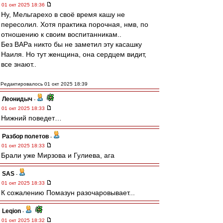
01 окт 2025 18:36
Ну, Мельгарехо в своё время кашу не
пересолил. Хотя практика порочная, нмв, по
отношению к своим воспитанникам..
Без ВАРа никто бы не заметил эту касашку
Наиля. Но тут женщина, она сердцем видит,
все знают..
Редактировалось 01 окт 2025 18:39
Леонидыч
-
01 окт 2025 18:33
Нижний поведет…
Разбор полетов
-
01 окт 2025 18:33
Брали уже Мирзова и Гулиева, ага
SAS
-
01 окт 2025 18:33
К сожалению Помазун разочаровывает...
Leqion
-
01 окт 2025 18:32