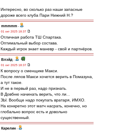
Интересно, во сколько раз наши запасные
дороже всего клуба Пари Нижний Н.?
mmmmm
-
01 окт 2025 18:37
Отличная работа ТШ Спартака.
Оптимальный выбор состава.
Каждый игрок знает маневр - свой и партнёров.
Влэйд
-
01 окт 2025 18:37
К вопросу о сменщике Макси.
После ляпов Макси хочется верить в Помазуна,
а тут такое.
И не в первый раз, надо признать.
В Довбню начинать верить, что ли...
ЗЫ. Вообще надо покупать вратаря, ИМХО.
На конкретно этот матч насрать, конечно, но
глобально вопрос есть и довольно
существенный.
Карелин
-