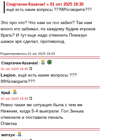
Спартачек-Казачек! » 01 окт 2025 18:30
ещё есть какие вопросы ???99%говорите???
Это про что? Что нам он гол забил? Так нам
много кто забивал, по каждому будем игроков
брать? И тут еще надо отменить Помазун
шажок зря сделал, противоход.
Редактировалось 01 окт 2025 18:33
Спартачек-Казачек!
-
01 окт 2025 18:30
Leqion
, ещё есть какие вопросы ???
99%говорите???
Край
-
01 окт 2025 18:30
Ровно такая же ситуация была с тем же
Нижним, когда 5-4 выиграли. Гол Зинька
отменили и поставили пеналь.
Ответка
митхун
-