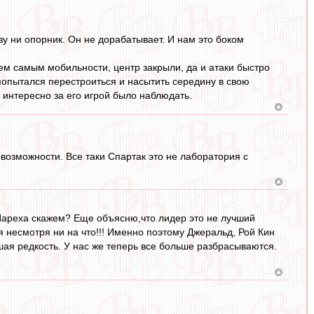
азу ни опорник. Он не дорабатывает. И нам это боком
тем самым мобильности, центр закрыли, да и атаки быстро
 попытался перестроиться и насытить середину в свою
ь интересно за его игрой было наблюдать.
возможности. Все таки Спартак это не лаборатория с
и Пареха скажем? Еще объясню,что лидер это не лучший
ся несмотря ни на что!!! Именно поэтому Джеральд, Рой Кин
ьшая редкость. У нас же теперь все больше разбрасываются.