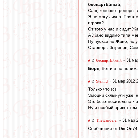
беспартЕйный
,
Саш, конечно тренеры ви
Я не могу лично. Поэто
игрока?
От того у нас и сидит Ж
А Жано видимо типа мен
Ну пускай не Жано, но 
Старперы Зырянов, Сема
#
беспартЕйный
» 31 мар
Борн
, Вот и я не поним
#
Stemid
» 31 мар 2012 2
Только что (с)
Эмоции схлынули уже, н
Это безотносительно к 
Ну и особый привет тем 
#
Thewanderer
» 31 мар 2
Сообщение от DimOn74