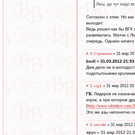
Леш, да тут надо в
Согласен с этим. Но как
выходит.
Ведь решил как бы ВГК 
развивались. Матчи с Л
очередь. Однако ничего 
#
Стрекалок
» 31 мар 20
boril » 31.03.2012 21:53
Дим,дело не в молодост
подопытнымми кроликам
#
ccp1
» 31 мар 2012 20
ГБ
, Лидеров не назнача
игрок, а при котором др
(
http://www.rabinkov.com/201
Это же азы непонятно п
#
aavvdd
» 31 мар 2012 
жрун » 31 мар 2012 21: