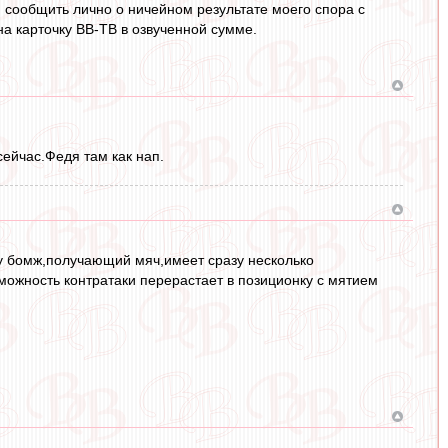
 сообщить лично о ничейном результате моего спора с
 на карточку ВВ-ТВ в озвученной сумме.
ейчас.Федя там как нап.
у бомж,получающий мяч,имеет сразу несколько
зможность контратаки перерастает в позиционку с мятием