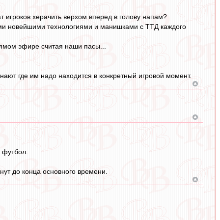
ат игроков херачить верхом вперед в голову напам?
тими новейшими технологиями и манишками с ТТД каждого
рямом эфире считая наши пасы...
нают где им надо находится в конкретный игровой момент.
у футбол.
инут до конца основного времени.