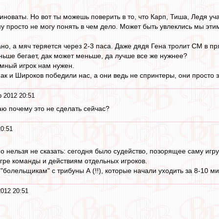
новаты. Но вот ты можешь поверить в то, что Карп, Тиша, Ледя уч
му просто не могу понять в чем дело. Может быть увлеклись мы э
ано, а мяч теряется через 2-3 паса. Даже дядя Гена тролит СМ в п
ьше бегает, дак может меньше, да лучше все же нужнее?
умный игрок нам нужен.
к и Широков победили нас, а они ведь не спринтеры, они просто з
 2012 20:51
аю почему это не сделать сейчас?
0:51
о нельзя не сказать: сегодня было судейство, позорящее саму игр
игре команды и действиям отдельных игроков.
"болельщикам" с трибуны А (!!), которые начали уходить за 8-10 м
012 20:51