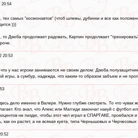
 20:54
, тех самых "космонавтов" (чтоб шлемы, дубинки и все как положен
дится:)))
, то Дзюба продолжает радовать, Карпин продолжает "тренировать"
роче.
2 20:53
, что у нас игроки занимаются не своим делом: Дзюба полузащитник
ой игры, а сумбур, надежда, что каким-то образом забъем и не про
:53
здесь дело именно в Валере. Нужно глубже смотреть. То что чувак
лагает. Кто знал, что Алекс или Маггиди закончат накуй с футбол и
оцентов не пиздю, чтобы этот чел играл в СПАРТАКЕ, проебался и 
, как он растет, а не всякая куета, типа Чернышовых и Черчесовых б
20:52