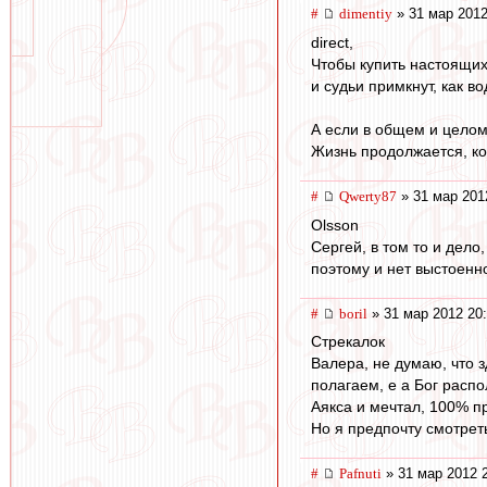
#
dimentiy
» 31 мар 2012
direct,
Чтобы купить настоящих
и судьи примкнут, как во
А если в общем и целом
Жизнь продолжается, ко
#
Qwerty87
» 31 мар 201
Olsson
Сергей, в том то и дело
поэтому и нет выстоенн
#
boril
» 31 мар 2012 20
Стрекалок
Валера, не думаю, что 
полагаем, е а Бог распо
Аякса и мечтал, 100% пр
Но я предпочту смотреть
#
Pafnuti
» 31 мар 2012 