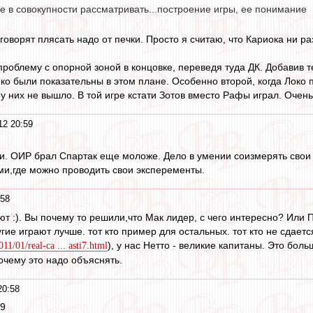
се в совокупности рассматривать...построение игры, ее понимание
 говорят плясать надо от печки. Просто я считаю, что Кариока ни р
проблему с опорной зоной в концовке, переведя туда ДК. Добавив 
око были показательны в этом плане. Особенно второй, когда Локо
у них не вышло. В той игре кстати Зотов вместо Рафы играл. Очен
12 20:59
и. ОИР брал Спартак еще моложе. Дело в умении соизмерять свои 
и,где можно проводить свои эксперементы.
:58
ют :). Вы почему то решили,что Мак лидер, с чего интересно? Ил
угие играют лучше. тот кто пример для остальных. тот кто не сдает
), у нас Нетто - великие капитаны. Это бол
1/01/real-ca ... asti7.html
очему это надо объяснять.
20:58
39