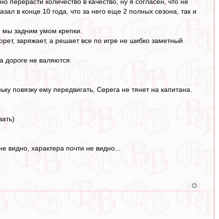
но перерасти количество в качество, ну я согласен, что не
зал в конце 10 года, что за него еще 2 полных сезона, так и
е мы задним умом крепки.
рет, заряжает, а решает все по игре не шибко заметный
а дороге не валяются.
повязку ему передвигать, Серега не тянет на капитана.
зать)
не видно, характера почти не видно...