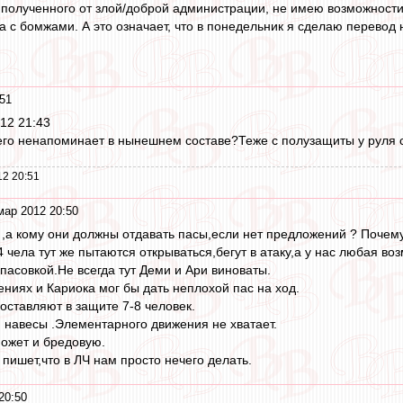
 полученного от злой/доброй администрации, не имею возможности
ча с бомжами. А это означает, что в понедельник я сделаю перевод
51
12 21:43
его ненапоминает в нынешнем составе?Теже с полузащиты у руля с
12 20:51
мар 2012 20:50
,а кому они должны отдавать пасы,если нет предложений ? Почем
 чела тут же пытаются открываться,бегут в атаку,а у нас любая во
пасовкой.Не всегда тут Деми и Ари виноваты.
ниях и Кариока мог бы дать неплохой пас на ход.
оставляют в защите 7-8 человек.
и навесы .Элементарного движения не хватает.
может и бредовую.
 пишет,что в ЛЧ нам просто нечего делать.
20:50