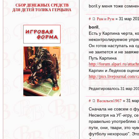
СБОР ДЕНЕЖНЫХ СРЕДСТВ
boril.у меня тоже сомне
ДЛЯ ДЕТЕЙ ТОЛИКА ГЕРЦЫНА
#
Рам и Рум
» 31 мар 201
boril
,
Есть у Карпина черта, 
неконтролируемое упря
Он готов наступать на о
не заипется и не завяже
Путь Карпина
http://forum.alpari.ru/attac
Карпин и Ледяхов оцени
http://pics.livejournal.com/c
Редактировалось 31 мар 20
#
Васильев1967
» 31 мар
Сначала не совсем о фу
Несмотря на УГ-игру, с
правильно употребляю эт
пути, они, твари, это ч
футболу нехорошо". Это