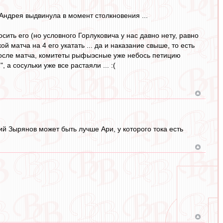
Андрея выдвинула в момент столкновения ...
ить его (но условного Горлуковича у нас давно нету, равно
й матча на 4 его укатать ... да и наказание свыше, то есть
я после матча, комитеты рыфыэсные уже небось петицию
а сосульки уже все растаяли ... :(
ий Зырянов может быть лучше Ари, у которого тока есть