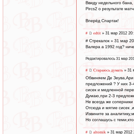
Ввиду недельного бана,
Pircs2 о результате мат
Вперёд Спартак!
#
edtit
» 31 мар 2012 20:
# Стрекалок » 31 мар 20
Валера а 1992 год? нич
Редактировалось 31 мар 20
#
Стараюсь думать
» 31 
Обвиняем Де Зеува,Ари 
предложений ? У них 3-4
сисек и медленной пере
Думаю,при 2-3 предложе
Не всегда же соперники 
Отсюда и мятие сисек ,
Извините за аналитику,
Но соглашусь с теми,кто
#
altomik
» 31 мар 2012 