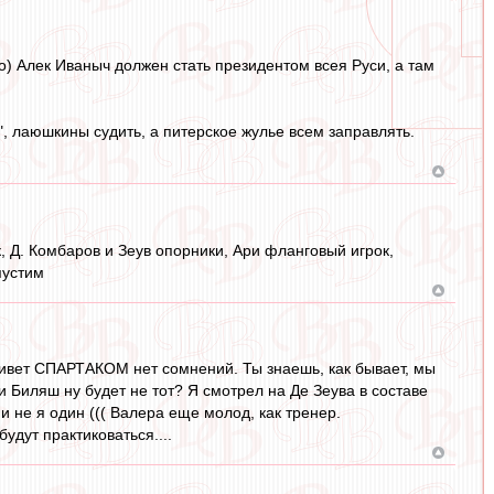
о) Алек Иваныч должен стать президентом всея Руси, а там
, лаюшкины судить, а питерское жулье всем заправлять.
, Д. Комбаров и Зеув опорники, Ари фланговый игрок,
пустим
 живет СПАРТАКОМ нет сомнений. Ты знаешь, как бывает, мы
ли Биляш ну будет не тот? Я смотрел на Де Зеува в составе
и не я один ((( Валера еще молод, как тренер.
удут практиковаться....