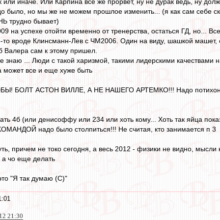
 или иначе. Или Карпина все же прорвет, ну не дурак ведь, ну долж
о было, но мы же не можем прошлое изменить... (я как сам себе ска
НЬ трудно бывает)
9 на успехе отойти временно от тренерства, остаться ГД, но... Вс
о-то вроде Клинсманн-Лев с ЧМ2006. Один на виду, шашкой машет, о
б Валера сам к этому пришел.
е знаю ... Люди с такой харизмой, такими лидерскими качествами н
а может все и еще хуже быть
Ы! БОЛТ АСТОН ВИЛЛЕ, А НЕ НАШЕГО АРТЕМКО!!! Надо потихоньку 
ать 4б (или денисоффу или 234 или хоть кому... Хоть так яйца пока
КОМАНДОЙ надо было столпиться!!! Не считая, кто занимается п 3
ть, причем не токо сегодня, а весь 2012 - физики не видно, мысли 
 а чо еще делать
это "Я так думаю (С)"
1:01
012 21:30