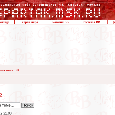
оманда
карта мира
магазин ВВ
гостевая ВВ
ф
вая книга ВВ
12
2 21:03