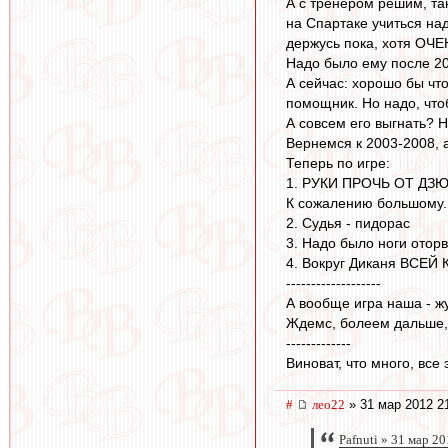
А с тренером решим, так
на Спартаке учиться над
держусь пока, хотя ОЧЕ
Надо было ему после 200
А сейчас: хорошо бы чт
помощник. Но надо, что
А совсем его выгнать? Н
Вернемся к 2003-2008, 
Теперь по игре:
1. РУКИ ПРОЧЬ ОТ ДЗЮБ
К сожалению большому.
2. Судья - пидорас
3. Надо было ноги оторв
4. Вокруг Диканя ВСЕЙ 
-------------------
А вообще игра наша - жу
Ждемс, болеем дальше,
-------------
Виноват, что много, все 
#
лео22
» 31 мар 2012 2
Pafnuti » 31 мар 2