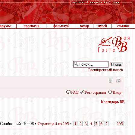
орумы
прогнозы
фан-клуб
юмор
музей
ссылки
Расширенный поиск
FAQ
Регистрация
Вход
Календарь ВВ
4
Сообщений: 10206 •
Страница
4
из
205
•
1
2
3
5
6
7
...
205