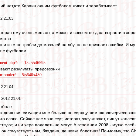
ний нет,что Карпин одним футболом живет и зарабатывает.
2 21:03
которая ему очень мешает, а может, и совсем не даст вырасти в х
мство.
дни и те же грабли до мозолей на лбу, но не признает ошибки. И му
т с футболом.
hment.php?s ... 1325546593
вают результаты предсезонки
artoonier/ ... 5/s640x480
12 21:04
 2012 21:01
тболе.
егодняшняя ситуация мне больше по сердцу, чем шавлочерчесовщи
о слово. Сейчас нас явно ссут, истерят, засуживают, пишут коллек
увствуют, и ни хера поделать не могут. А вспомним 2008 - мутко ел
 он сочувствует нам, блядина, дешевка болотная! По-моему, это 