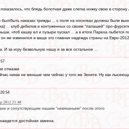
показалось, что блядь болотная даже слегка ножку свою в сторону 
был/быть наказан трижды ... с поля на носилках должны были вынос
ха) ... клуб дебилов и контуженных со своим "папашей" про-фурсетко
рыши, чтоб кашку ел и пузыри пускал ... а в итоге Пареха лыбетс
 он же извинился и ваще это главная надежда страны на Евро-2012", 
 И за игру безвольную нашу и за все остальное ...
:57
ые отмазки
ейчас никак не меньше чем чейчас у того же Зенита. Ну как лысеющ
 20:54
ар 2012 21:48
ане и сопутствующим нашим "невяканьем" после этого
наидется достойная замена.