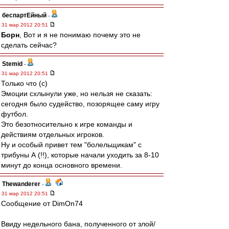
беспартЕйный
-
31 мар 2012 20:51
Борн
, Вот и я не понимаю почему это не
сделать сейчас?
Stemid
-
31 мар 2012 20:51
Только что (с)
Эмоции схлынули уже, но нельзя не сказать:
сегодня было судейство, позорящее саму игру
футбол.
Это безотносительно к игре команды и
действиям отдельных игроков.
Ну и особый привет тем "болельщикам" с
трибуны А (!!), которые начали уходить за 8-10
минут до конца основного времени.
Thewanderer
-
31 мар 2012 20:51
Сообщение от DimOn74
Ввиду недельного бана, полученного от злой/