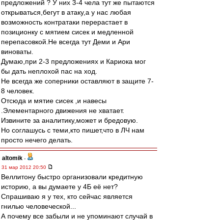
предложений ? У них 3-4 чела тут же пытаются
открываться,бегут в атаку,а у нас любая
возможность контратаки перерастает в
позиционку с мятием сисек и медленной
перепасовкой.Не всегда тут Деми и Ари
виноваты.
Думаю,при 2-3 предложениях и Кариока мог
бы дать неплохой пас на ход.
Не всегда же соперники оставляют в защите 7-
8 человек.
Отсюда и мятие сисек ,и навесы
.Элементарного движения не хватает.
Извините за аналитику,может и бредовую.
Но соглашусь с теми,кто пишет,что в ЛЧ нам
просто нечего делать.
altomik
-
31 мар 2012 20:50
Веллитону быстро организовали кредитную
историю, а вы думаете у 4Б её нет?
Спрашиваю я у тех, кто сейчас является
гнилью человеческой...
А почему все забыли и не упоминают случай в