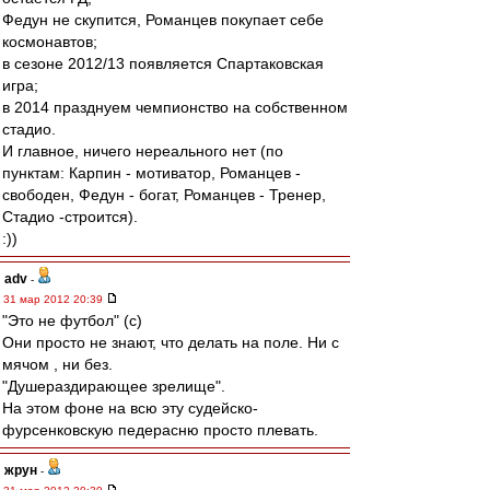
Федун не скупится, Романцев покупает себе
космонавтов;
в сезоне 2012/13 появляется Спартаковская
игра;
в 2014 празднуем чемпионство на собственном
стадио.
И главное, ничего нереального нет (по
пунктам: Карпин - мотиватор, Романцев -
свободен, Федун - богат, Романцев - Тренер,
Стадио -строится).
:))
adv
-
31 мар 2012 20:39
"Это не футбол" (с)
Они просто не знают, что делать на поле. Ни с
мячом , ни без.
"Душераздирающее зрелище".
На этом фоне на всю эту судейско-
фурсенковскую педерасню просто плевать.
жрун
-