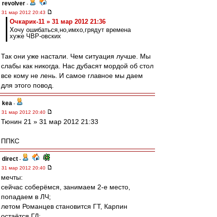
revolver
-
31 мар 2012 20:43
Очкарик-11 » 31 мар 2012 21:36
Хочу ошибаться,но,имхо,грядут времена
хуже ЧВР-овских
Так они уже настали. Чем ситуация лучше. Мы
слабы как никогда. Нас дубасят мордой об стол
все кому не лень. И самое главное мы даем
для этого повод.
kea
-
31 мар 2012 20:40
Тюнин 21 » 31 мар 2012 21:33
ППКС
direct
-
31 мар 2012 20:40
мечты:
сейчас соберёмся, занимаем 2-е место,
попадаем в ЛЧ;
летом Романцев становится ГТ, Карпин
остаётся ГД;