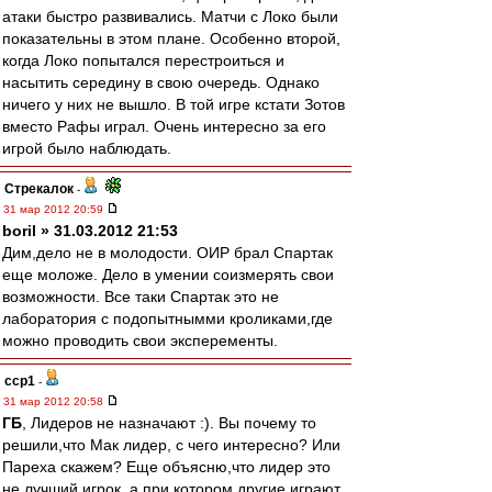
атаки быстро развивались. Матчи с Локо были
показательны в этом плане. Особенно второй,
когда Локо попытался перестроиться и
насытить середину в свою очередь. Однако
ничего у них не вышло. В той игре кстати Зотов
вместо Рафы играл. Очень интересно за его
игрой было наблюдать.
Стрекалок
-
31 мар 2012 20:59
boril » 31.03.2012 21:53
Дим,дело не в молодости. ОИР брал Спартак
еще моложе. Дело в умении соизмерять свои
возможности. Все таки Спартак это не
лаборатория с подопытнымми кроликами,где
можно проводить свои эксперементы.
ccp1
-
31 мар 2012 20:58
ГБ
, Лидеров не назначают :). Вы почему то
решили,что Мак лидер, с чего интересно? Или
Пареха скажем? Еще объясню,что лидер это
не лучший игрок, а при котором другие играют