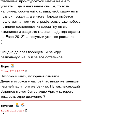
"папашей" про-фурсеткой матча на 4 его
укатать ... да и наказание свыше, то есть
например сосулькой с крыши, чтоб кашку ел и
пузыри пускал ... а в итоге Пареха лыбется
после матча, комитеты рыфыэсные уже небось
петицию составляют из серии "ну он же
извинился и ваще это главная надежда страны
на Евро-2012", а сосульки уже все растаяли ... :
(
Обидно до слез вообщем. И за игру
безвольную нашу и за все остальное ...
Борн
-
31 мар 2012 20:57
Позорный матч, позорные отмазки
Денег и игроков у нас сейчас никак не меньше
чем чейчас у того же Зенита. Ну как лысеющий
Зырянов может быть лучше Ари, у которого
тока есть одно движение ?
revolver
-
31 мар 2012 20:54