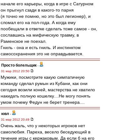
начале его карьеры, когда в игре с Сатурном
он прыгнул сзади в какого-то парня
(я точно не помню, но это был легионер), и
сломал его на пол-года. А когда ему
пообещали в ответке сделать тоже самое - он,
сославшись на мифическую травму, в
Раменское не поехал.
Гниль - она и есть гниль. И инстинктом
самосохранения это не оправдывается.
Просто болельщик
-
31 мар 2012 20:50
Мужики, посмотрите какую симпатичную
команду сделал румын из Кубани, как они
сегодня возили коней, мастерства не хватило
накидать полную кошелку....Не могу понять
умом почему Федун не берет тренера....
ювл
-
31 мар 2012 20:49
Очень жаль, что у некоторых игроков нет
самолюбия. Пареха, весело беседующий в
течение игры с кержаковым. Да если б на его