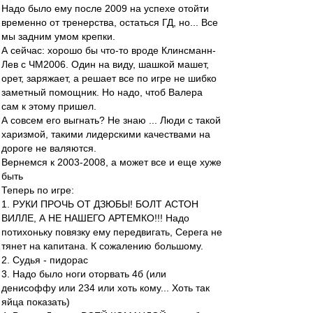
Надо было ему после 2009 на успехе отойти
временно от тренерства, остаться ГД, но... Все
мы задним умом крепки.
А сейчас: хорошо бы что-то вроде Клинсманн-
Лев с ЧМ2006. Один на виду, шашкой машет,
орет, заряжает, а решает все по игре не шибко
заметный помощник. Но надо, чтоб Валера
сам к этому пришел.
А совсем его выгнать? Не знаю ... Люди с такой
харизмой, такими лидерскими качествами на
дороге не валяются.
Вернемся к 2003-2008, а может все и еще хуже
быть
Теперь по игре:
1. РУКИ ПРОЧЬ ОТ ДЗЮБЫ! БОЛТ АСТОН
ВИЛЛЕ, А НЕ НАШЕГО АРТЕМКО!!! Надо
потихоньку повязку ему передвигать, Серега не
тянет на капитана. К сожалению большому.
2. Судья - пидорас
3. Надо было ноги оторвать 4б (или
денисоффу или 234 или хоть кому... Хоть так
яйца показать)