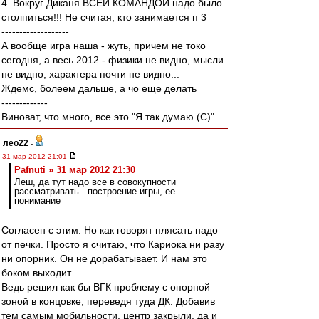
4. Вокруг Диканя ВСЕЙ КОМАНДОЙ надо было
столпиться!!! Не считая, кто занимается п 3
-------------------
А вообще игра наша - жуть, причем не токо
сегодня, а весь 2012 - физики не видно, мысли
не видно, характера почти не видно...
Ждемс, болеем дальше, а чо еще делать
-------------
Виноват, что много, все это "Я так думаю (С)"
лео22
-
31 мар 2012 21:01
Pafnuti » 31 мар 2012 21:30
Леш, да тут надо все в совокупности
рассматривать...построение игры, ее
понимание
Согласен с этим. Но как говорят плясать надо
от печки. Просто я считаю, что Кариока ни разу
ни опорник. Он не дорабатывает. И нам это
боком выходит.
Ведь решил как бы ВГК проблему с опорной
зоной в концовке, переведя туда ДК. Добавив
тем самым мобильности, центр закрыли, да и