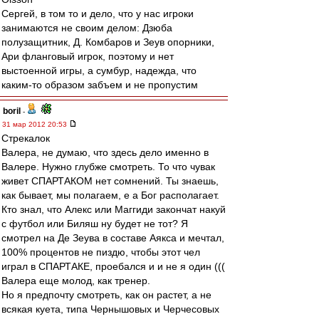
Сергей, в том то и дело, что у нас игроки
занимаются не своим делом: Дзюба
полузащитник, Д. Комбаров и Зеув опорники,
Ари фланговый игрок, поэтому и нет
выстоенной игры, а сумбур, надежда, что
каким-то образом забъем и не пропустим
boril
-
31 мар 2012 20:53
Стрекалок
Валера, не думаю, что здесь дело именно в
Валере. Нужно глубже смотреть. То что чувак
живет СПАРТАКОМ нет сомнений. Ты знаешь,
как бывает, мы полагаем, е а Бог располагает.
Кто знал, что Алекс или Маггиди закончат накуй
с футбол или Биляш ну будет не тот? Я
смотрел на Де Зеува в составе Аякса и мечтал,
100% процентов не пиздю, чтобы этот чел
играл в СПАРТАКЕ, проебался и и не я один (((
Валера еще молод, как тренер.
Но я предпочту смотреть, как он растет, а не
всякая куета, типа Чернышовых и Черчесовых