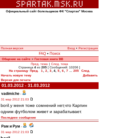
Официальный сайт болельщиков ФК "Спартак" Москва
Полная версия
Вход
•
Регистрация
FAQ
•
Поиск
Общение на сайте
Гостевая книга ВВ
»
Пред. тема
|
След. тема
Страница
4
из
205
[ Сообщений: 10206 ]
На страницу
Пред.
1
,
2
,
3
,
4
,
5
,
6
,
7
...
205
След.
Начать новую тему
Добавить
Версия для печати
01.03.2012 - 31.03.2012
vadimiche
-
31 мар 2012 21:03
boril.у меня тоже сомнений нет,что Карпин
одним футболом живет и зарабатывает.
Последнее сообщение
Рам и Рум
-
31 мар 2012 21:03