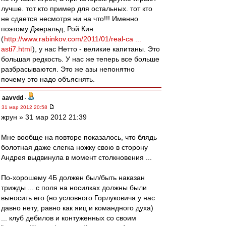
лучше. тот кто пример для остальных. тот кто
не сдается несмотря ни на что!!! Именно
поэтому Джеральд, Рой Кин
(
http://www.rabinkov.com/2011/01/real-ca ...
asti7.html
), у нас Нетто - великие капитаны. Это
большая редкость. У нас же теперь все больше
разбрасываются. Это же азы непонятно
почему это надо объяснять.
aavvdd
-
31 мар 2012 20:58
жрун » 31 мар 2012 21:39
Мне вообще на повторе показалось, что блядь
болотная даже слегка ножку свою в сторону
Андрея выдвинула в момент столкновения ...
По-хорошему 4Б должен был/быть наказан
трижды ... с поля на носилках должны были
выносить его (но условного Горлуковича у нас
давно нету, равно как яиц и командного духа)
... клуб дебилов и контуженных со своим