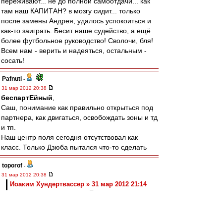
переживают... не до полной самоотдачи... как
там наш КАПИТАН? в мозгу сидит... только
после замены Андрея, удалось успокоиться и
как-то заиграть. Бесит наше судейство, а ещё
более футбольное руководство! Сволочи, бля!
Всем нам - верить и надеяться, остальным -
сосать!
Pafnuti
-
31 мар 2012 20:38
беспартЕйный
,
Саш, понимание как правильно открыться под
партнера, как двигаться, освобождать зоны и тд
и тп.
Наш центр поля сегодня отсутствовал как
класс. Только Дзюба пытался что-то сделать
toporof
-
31 мар 2012 20:38
Иоаким Хундертвассер » 31 мар 2012 21:14
енит работает с судьями. Пока не будет
российского "моджигейта" над этой
паскудной командой, продолжится этот
антифутбольный смрад в стране. Все всё
видели сегодня. Нас так судили весь