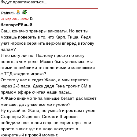
будут практиковаться....
Pafnuti
-
31 мар 2012 20:52
беспартЕйный
,
Саш, конечно тренеры виноваты. Но вот ты
можешь поверить в то, что Карп, Тиша, Ледя
учат игроков херачить верхом вперед в голову
напам?
Я не могу лично. Поэтому просто не могу
понять в чем дело. Может быть увлеклись мы
этими новейшими технологиями и манишками
с ТТД каждого игрока?
От того у нас и сидит Жано, а мяч теряется
через 2-3 паса. Даже дядя Гена тролит СМ в
прямом эфире считая наши пасы...
А Жано видимо типа меньше бегает, дак может
меньше, да лучше все же нужнее?
Ну пускай не Жано, но умный игрок нам нужен.
Старперы Зырянов, Семак и Широков
победили нас, а они ведь не спринтеры, они
просто знают где им надо находится в
конкретный игровой момент.