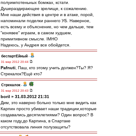
полуимпотеньных бомжах, кстати.
Душераздирающее зрелище, к сожалению.
Мне наши действия в центре и в атаке, порой,
напоминали поделки раннего УБ. Наверное,
есть всему и объяснение, но чем дальше, тем
"конявее" играем, в самом худшем,
примитивном смысле. IMHO
Надеюсь, у Андрея все обойдется.
беспартЕйный
-
31 мар 2012 20:44
Pafnuti
, Паш, кто этому учить должен?Ты? Я?
Стрекалок?Ещё кто7
Стрекалок
-
31 мар 2012 20:43
boril » 31.03.2012 21:31
Дим, это наверно больно только мне видить как
Карпин просто убивает наши традиции,которые
создавались десятилетиями? Один вопрос? В
каком году,до Карпина, в Спартаке
отсутствовала линия полузащиты?