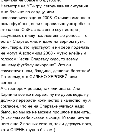
Сначала не совсем о футболе.
Несмотря на УГ-игру, сегодняшняя ситуация
мне больше по сердцу, чем
шавлочерчесовщина 2008. Отличия именно в
околофутболе, если я правильно употребляю
это слово. Сейчас нас явно ссут, истерят,
засуживают, пишут коллективные доносы. То
есть - Спартак жив, и даже на верном пути,
они, твари, это чувствуют, и ни хера поделать
не могут. А вспомним 2008 - мутко елейным
голосом: "если Спартаку худо, то всему
нашему футболу нехорошо". Это он
сочувствует нам, блядина, дешевка болотная!
По-моему, это СИЛЬНО ХЕРОВЕЙ, чем
сегодня...
А с тренером решим, так или иначе. Или
Карпина все же прорвет, ну не дурак ведь, ну
должно перерасти количество в качество, ну я
согласен, что не на Спартаке учиться надо
было, но мы же не можем прошлое изменить...
(я как сам себе сказал в конце 10 года, что за
него еще 2 полных сезона, так и держусь пока,
хотя ОЧЕНЬ трудно бывает)