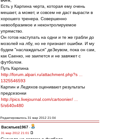
boril
,
Есть у Карпина черта, которая ему очень
мешает, а может, и совсем не даст вырасти в
хорошего тренера. Совершенно
невообразимое и неконтролируемое
упрямство.
Он готов наступать на одни и те же грабли до
мозолей на лбу, но не признает ошибки. И му
будем "наслаждаться" деЗеувом, пока он сам,
как Саенко, не заипется и не завяжет с
футболом.
Путь Карпина
http://forum.alpari.ru/attachment.php?s ...
1325546593
Карпин и Ледяхов оценивают результаты
предсезонки
http://pics.livejournal.com/cartoonier/ ...
5/s640x480
Редактировалось 31 мар 2012 21:04
Васильев1967
-
31 мар 2012 21:01