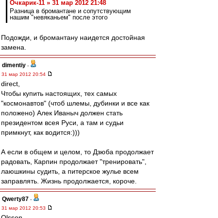
Очкарик-11 » 31 мар 2012 21:48
Разница в бромантане и сопутствующим
нашим "невяканьем" после этого
Подожди, и бромантану наидется достойная
замена.
dimentiy
-
31 мар 2012 20:54
direct,
Чтобы купить настоящих, тех самых
"космонавтов" (чтоб шлемы, дубинки и все как
положено) Алек Иваныч должен стать
президентом всея Руси, а там и судьи
примкнут, как водится:)))
А если в общем и целом, то Дзюба продолжает
радовать, Карпин продолжает "тренировать",
лаюшкины судить, а питерское жулье всем
заправлять. Жизнь продолжается, короче.
Qwerty87
-
31 мар 2012 20:53
Olsson