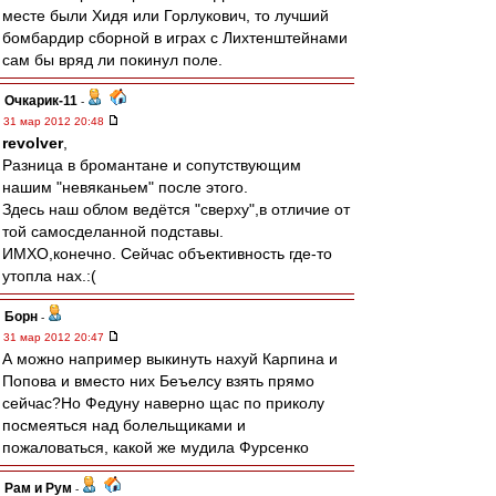
месте были Хидя или Горлукович, то лучший
бомбардир сборной в играх с Лихтенштейнами
сам бы вряд ли покинул поле.
Очкарик-11
-
31 мар 2012 20:48
revolver
,
Разница в бромантане и сопутствующим
нашим "невяканьем" после этого.
Здесь наш облом ведётся "сверху",в отличие от
той самосделанной подставы.
ИМХО,конечно. Сейчас объективность где-то
утопла нах.:(
Борн
-
31 мар 2012 20:47
А можно например выкинуть нахуй Карпина и
Попова и вместо них Беъелсу взять прямо
сейчас?Но Федуну наверно щас по приколу
посмеяться над болельщиками и
пожаловаться, какой же мудила Фурсенко
Рам и Рум
-