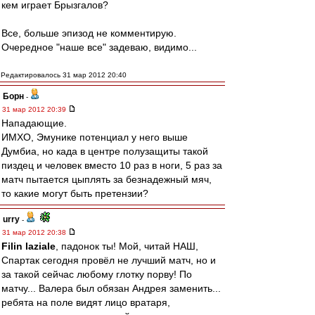
кем играет Брызгалов?
Все, больше эпизод не комментирую.
Очередное "наше все" задеваю, видимо...
Редактировалось 31 мар 2012 20:40
Борн
-
31 мар 2012 20:39
Нападающие.
ИМХО, Эмунике потенциал у него выше
Думбиа, но када в центре полузащиты такой
пиздец и человек вместо 10 раз в ноги, 5 раз за
матч пытается цыплять за безнадежный мяч,
то какие могут быть претензии?
urry
-
31 мар 2012 20:38
Filin laziale
, падонок ты! Мой, читай НАШ,
Спартак сегодня провёл не лучший матч, но и
за такой сейчас любому глотку порву! По
матчу... Валера был обязан Андрея заменить...
ребята на поле видят лицо вратаря,