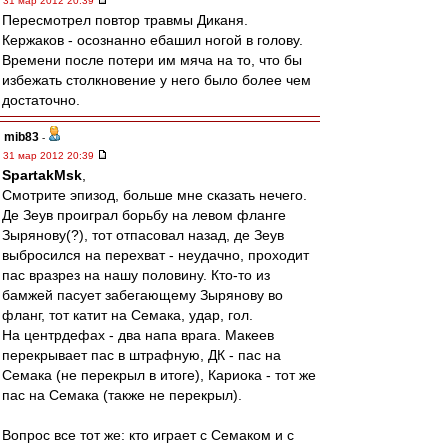
31 мар 2012 20:39
Пересмотрел повтор травмы Диканя.
Кержаков - осознанно ебашил ногой в голову.
Времени после потери им мяча на то, что бы
избежать столкновение у него было более чем
достаточно.
mib83
-
31 мар 2012 20:39
SpartakMsk
,
Смотрите эпизод, больше мне сказать нечего.
Де Зеув проиграл борьбу на левом фланге
Зырянову(?), тот отпасовал назад, де Зеув
выбросился на перехват - неудачно, проходит
пас вразрез на нашу половину. Кто-то из
бамжей пасует забегающему Зырянову во
фланг, тот катит на Семака, удар, гол.
На центрдефах - два напа врага. Макеев
перекрывает пас в штрафную, ДК - пас на
Семака (не перекрыл в итоге), Кариока - тот же
пас на Семака (также не перекрыл).
Вопрос все тот же: кто играет с Семаком и с