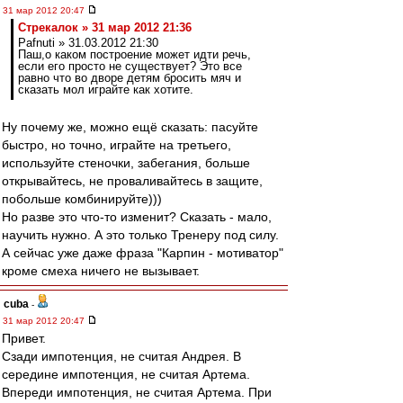
31 мар 2012 20:47
Стрекалок » 31 мар 2012 21:36
Pafnuti » 31.03.2012 21:30
Паш,о каком построение может идти речь,
если его просто не существует? Это все
равно что во дворе детям бросить мяч и
сказать мол играйте как хотите.
Ну почему же, можно ещё сказать: пасуйте
быстро, но точно, играйте на третьего,
используйте стеночки, забегания, больше
открывайтесь, не проваливайтесь в защите,
побольше комбинируйте)))
Но разве это что-то изменит? Сказать - мало,
научить нужно. А это только Тренеру под силу.
А сейчас уже даже фраза "Карпин - мотиватор"
кроме смеха ничего не вызывает.
cuba
-
31 мар 2012 20:47
Привет.
Сзади импотенция, не считая Андрея. В
середине импотенция, не считая Артема.
Впереди импотенция, не считая Артема. При