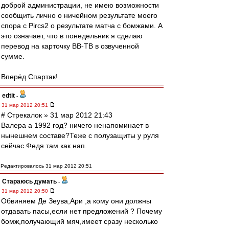
доброй администрации, не имею возможности
сообщить лично о ничейном результате моего
спора с Pircs2 о результате матча с бомжами. А
это означает, что в понедельник я сделаю
перевод на карточку ВВ-ТВ в озвученной
сумме.
Вперёд Спартак!
edtit
-
31 мар 2012 20:51
# Стрекалок » 31 мар 2012 21:43
Валера а 1992 год? ничего ненапоминает в
нынешнем составе?Теже с полузащиты у руля
сейчас.Федя там как нап.
Редактировалось 31 мар 2012 20:51
Стараюсь думать
-
31 мар 2012 20:50
Обвиняем Де Зеува,Ари ,а кому они должны
отдавать пасы,если нет предложений ? Почему
бомж,получающий мяч,имеет сразу несколько