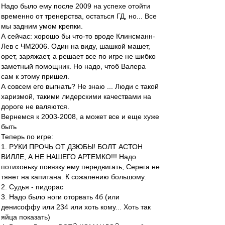
Надо было ему после 2009 на успехе отойти
временно от тренерства, остаться ГД, но... Все
мы задним умом крепки.
А сейчас: хорошо бы что-то вроде Клинсманн-
Лев с ЧМ2006. Один на виду, шашкой машет,
орет, заряжает, а решает все по игре не шибко
заметный помощник. Но надо, чтоб Валера
сам к этому пришел.
А совсем его выгнать? Не знаю ... Люди с такой
харизмой, такими лидерскими качествами на
дороге не валяются.
Вернемся к 2003-2008, а может все и еще хуже
быть
Теперь по игре:
1. РУКИ ПРОЧЬ ОТ ДЗЮБЫ! БОЛТ АСТОН
ВИЛЛЕ, А НЕ НАШЕГО АРТЕМКО!!! Надо
потихоньку повязку ему передвигать, Серега не
тянет на капитана. К сожалению большому.
2. Судья - пидорас
3. Надо было ноги оторвать 4б (или
денисоффу или 234 или хоть кому... Хоть так
яйца показать)