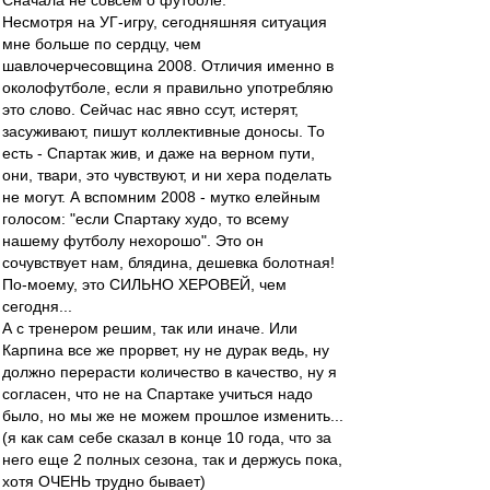
Сначала не совсем о футболе.
Несмотря на УГ-игру, сегодняшняя ситуация
мне больше по сердцу, чем
шавлочерчесовщина 2008. Отличия именно в
околофутболе, если я правильно употребляю
это слово. Сейчас нас явно ссут, истерят,
засуживают, пишут коллективные доносы. То
есть - Спартак жив, и даже на верном пути,
они, твари, это чувствуют, и ни хера поделать
не могут. А вспомним 2008 - мутко елейным
голосом: "если Спартаку худо, то всему
нашему футболу нехорошо". Это он
сочувствует нам, блядина, дешевка болотная!
По-моему, это СИЛЬНО ХЕРОВЕЙ, чем
сегодня...
А с тренером решим, так или иначе. Или
Карпина все же прорвет, ну не дурак ведь, ну
должно перерасти количество в качество, ну я
согласен, что не на Спартаке учиться надо
было, но мы же не можем прошлое изменить...
(я как сам себе сказал в конце 10 года, что за
него еще 2 полных сезона, так и держусь пока,
хотя ОЧЕНЬ трудно бывает)