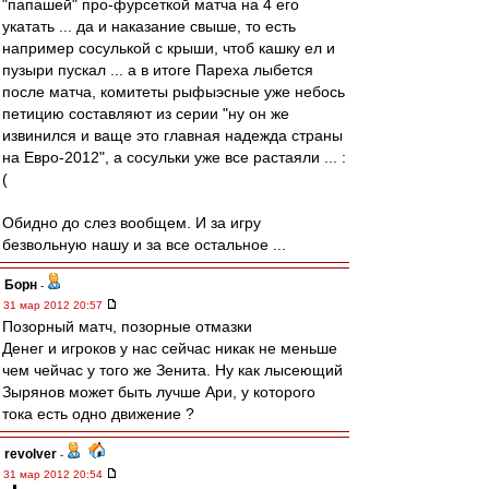
"папашей" про-фурсеткой матча на 4 его
укатать ... да и наказание свыше, то есть
например сосулькой с крыши, чтоб кашку ел и
пузыри пускал ... а в итоге Пареха лыбется
после матча, комитеты рыфыэсные уже небось
петицию составляют из серии "ну он же
извинился и ваще это главная надежда страны
на Евро-2012", а сосульки уже все растаяли ... :
(
Обидно до слез вообщем. И за игру
безвольную нашу и за все остальное ...
Борн
-
31 мар 2012 20:57
Позорный матч, позорные отмазки
Денег и игроков у нас сейчас никак не меньше
чем чейчас у того же Зенита. Ну как лысеющий
Зырянов может быть лучше Ари, у которого
тока есть одно движение ?
revolver
-
31 мар 2012 20:54