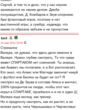
Сергей, в том то и дело, что у нас игроки
занимаются не своим делом: Дзюба
полузащитник, Д. Комбаров и Зеув опорники,
Ари фланговый игрок, поэтому и нет
выстоенной игры, а сумбур, надежда, что
каким-то образом забъем и не пропустим
boril
-
31 мар 2012 20:53
Стрекалок
Валера, не думаю, что здесь дело именно в
Валере. Нужно глубже смотреть. То что чувак
живет СПАРТАКОМ нет сомнений. Ты знаешь,
как бывает, мы полагаем, е а Бог располагает.
Кто знал, что Алекс или Маггиди закончат накуй
с футбол или Биляш ну будет не тот? Я
смотрел на Де Зеува в составе Аякса и мечтал,
100% процентов не пиздю, чтобы этот чел
играл в СПАРТАКЕ, проебался и и не я один (((
Валера еще молод, как тренер.
Но я предпочту смотреть, как он растет, а не
всякая куета, типа Чернышовых и Черчесовых