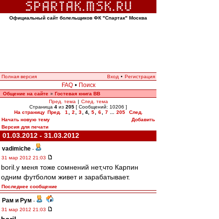
Официальный сайт болельщиков ФК "Спартак" Москва
Полная версия
Вход
•
Регистрация
FAQ
•
Поиск
Общение на сайте
Гостевая книга ВВ
»
Пред. тема
|
След. тема
Страница
4
из
205
[ Сообщений: 10206 ]
На страницу
Пред.
1
,
2
,
3
,
4
,
5
,
6
,
7
...
205
След.
Начать новую тему
Добавить
Версия для печати
01.03.2012 - 31.03.2012
vadimiche
-
31 мар 2012 21:03
boril.у меня тоже сомнений нет,что Карпин
одним футболом живет и зарабатывает.
Последнее сообщение
Рам и Рум
-
31 мар 2012 21:03