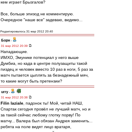
кем играет Брызгалов?
Все, больше эпизод не комментирую.
Очередное "наше все" задеваю, видимо...
Редактировалось 31 мар 2012 20:40
Борн
-
31 мар 2012 20:39
Нападающие.
ИМХО, Эмунике потенциал у него выше
Думбиа, но када в центре полузащиты такой
пиздец и человек вместо 10 раз в ноги, 5 раз за
матч пытается цыплять за безнадежный мяч,
то какие могут быть претензии?
urry
-
31 мар 2012 20:38
Filin laziale
, падонок ты! Мой, читай НАШ,
Спартак сегодня провёл не лучший матч, но и
за такой сейчас любому глотку порву! По
матчу... Валера был обязан Андрея заменить...
ребята на поле видят лицо вратаря,