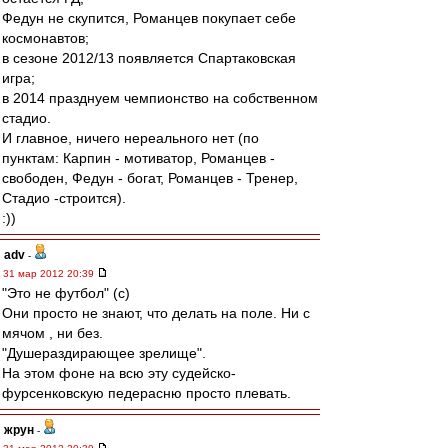
Федун не скупится, Романцев покупает себе
космонавтов;
в сезоне 2012/13 появляется Спартаковская
игра;
в 2014 празднуем чемпионство на собственном
стадио.
И главное, ничего нереального нет (по
пунктам: Карпин - мотиватор, Романцев -
свободен, Федун - богат, Романцев - Тренер,
Стадио -строится).
:))
adv
-
31 мар 2012 20:39
"Это не футбол" (с)
Они просто не знают, что делать на поле. Ни с
мячом , ни без.
"Душераздирающее зрелище".
На этом фоне на всю эту судейско-
фурсенковскую педерасню просто плевать.
жрун
-