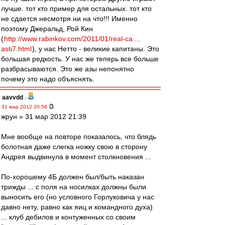
лучше. тот кто пример для остальных. тот кто
не сдается несмотря ни на что!!! Именно
поэтому Джеральд, Рой Кин
(
http://www.rabinkov.com/2011/01/real-ca ...
asti7.html
), у нас Нетто - великие капитаны. Это
большая редкость. У нас же теперь все больше
разбрасываются. Это же азы непонятно
почему это надо объяснять.
aavvdd
-
31 мар 2012 20:58
жрун » 31 мар 2012 21:39
Мне вообще на повторе показалось, что блядь
болотная даже слегка ножку свою в сторону
Андрея выдвинула в момент столкновения ...
По-хорошему 4Б должен был/быть наказан
трижды ... с поля на носилках должны были
выносить его (но условного Горлуковича у нас
давно нету, равно как яиц и командного духа)
... клуб дебилов и контуженных со своим