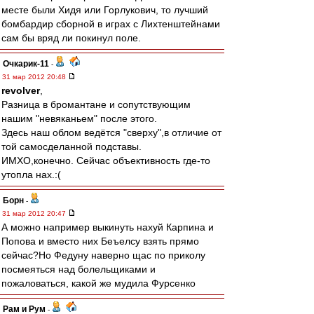
месте были Хидя или Горлукович, то лучший
бомбардир сборной в играх с Лихтенштейнами
сам бы вряд ли покинул поле.
Очкарик-11
-
31 мар 2012 20:48
revolver
,
Разница в бромантане и сопутствующим
нашим "невяканьем" после этого.
Здесь наш облом ведётся "сверху",в отличие от
той самосделанной подставы.
ИМХО,конечно. Сейчас объективность где-то
утопла нах.:(
Борн
-
31 мар 2012 20:47
А можно например выкинуть нахуй Карпина и
Попова и вместо них Беъелсу взять прямо
сейчас?Но Федуну наверно щас по приколу
посмеяться над болельщиками и
пожаловаться, какой же мудила Фурсенко
Рам и Рум
-