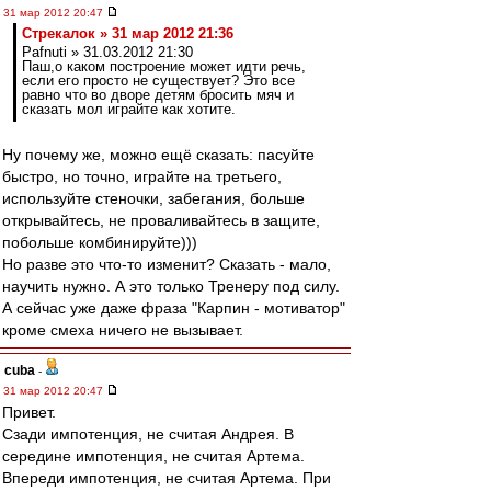
31 мар 2012 20:47
Стрекалок » 31 мар 2012 21:36
Pafnuti » 31.03.2012 21:30
Паш,о каком построение может идти речь,
если его просто не существует? Это все
равно что во дворе детям бросить мяч и
сказать мол играйте как хотите.
Ну почему же, можно ещё сказать: пасуйте
быстро, но точно, играйте на третьего,
используйте стеночки, забегания, больше
открывайтесь, не проваливайтесь в защите,
побольше комбинируйте)))
Но разве это что-то изменит? Сказать - мало,
научить нужно. А это только Тренеру под силу.
А сейчас уже даже фраза "Карпин - мотиватор"
кроме смеха ничего не вызывает.
cuba
-
31 мар 2012 20:47
Привет.
Сзади импотенция, не считая Андрея. В
середине импотенция, не считая Артема.
Впереди импотенция, не считая Артема. При