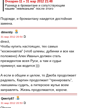
Очкарик-11 » 31 мар 2012 21:48
Разница в бромантане и сопутствующим
нашим "невяканьем" после этого
Подожди, и бромантану наидется достойная
замена.
dimentiy
-
31 мар 2012 20:54
direct,
Чтобы купить настоящих, тех самых
"космонавтов" (чтоб шлемы, дубинки и все как
положено) Алек Иваныч должен стать
президентом всея Руси, а там и судьи
примкнут, как водится:)))
А если в общем и целом, то Дзюба продолжает
радовать, Карпин продолжает "тренировать",
лаюшкины судить, а питерское жулье всем
заправлять. Жизнь продолжается, короче.
Qwerty87
-
31 мар 2012 20:53
Olsson