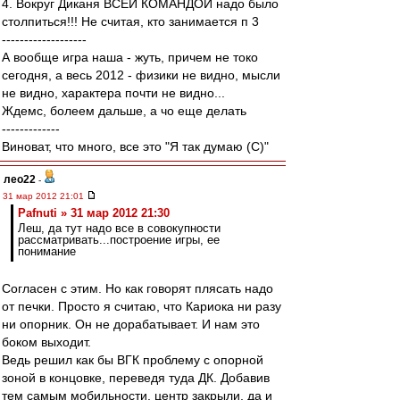
4. Вокруг Диканя ВСЕЙ КОМАНДОЙ надо было
столпиться!!! Не считая, кто занимается п 3
-------------------
А вообще игра наша - жуть, причем не токо
сегодня, а весь 2012 - физики не видно, мысли
не видно, характера почти не видно...
Ждемс, болеем дальше, а чо еще делать
-------------
Виноват, что много, все это "Я так думаю (С)"
лео22
-
31 мар 2012 21:01
Pafnuti » 31 мар 2012 21:30
Леш, да тут надо все в совокупности
рассматривать...построение игры, ее
понимание
Согласен с этим. Но как говорят плясать надо
от печки. Просто я считаю, что Кариока ни разу
ни опорник. Он не дорабатывает. И нам это
боком выходит.
Ведь решил как бы ВГК проблему с опорной
зоной в концовке, переведя туда ДК. Добавив
тем самым мобильности, центр закрыли, да и