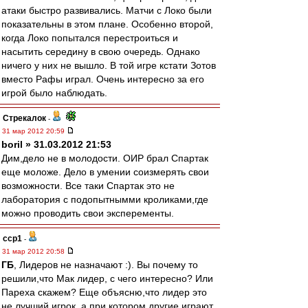
атаки быстро развивались. Матчи с Локо были
показательны в этом плане. Особенно второй,
когда Локо попытался перестроиться и
насытить середину в свою очередь. Однако
ничего у них не вышло. В той игре кстати Зотов
вместо Рафы играл. Очень интересно за его
игрой было наблюдать.
Стрекалок
-
31 мар 2012 20:59
boril » 31.03.2012 21:53
Дим,дело не в молодости. ОИР брал Спартак
еще моложе. Дело в умении соизмерять свои
возможности. Все таки Спартак это не
лаборатория с подопытнымми кроликами,где
можно проводить свои эксперементы.
ccp1
-
31 мар 2012 20:58
ГБ
, Лидеров не назначают :). Вы почему то
решили,что Мак лидер, с чего интересно? Или
Пареха скажем? Еще объясню,что лидер это
не лучший игрок, а при котором другие играют