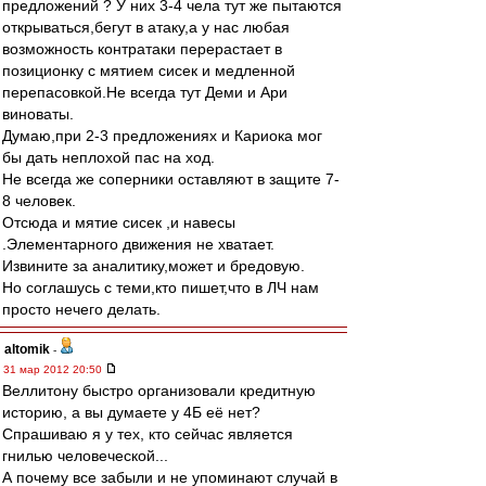
предложений ? У них 3-4 чела тут же пытаются
открываться,бегут в атаку,а у нас любая
возможность контратаки перерастает в
позиционку с мятием сисек и медленной
перепасовкой.Не всегда тут Деми и Ари
виноваты.
Думаю,при 2-3 предложениях и Кариока мог
бы дать неплохой пас на ход.
Не всегда же соперники оставляют в защите 7-
8 человек.
Отсюда и мятие сисек ,и навесы
.Элементарного движения не хватает.
Извините за аналитику,может и бредовую.
Но соглашусь с теми,кто пишет,что в ЛЧ нам
просто нечего делать.
altomik
-
31 мар 2012 20:50
Веллитону быстро организовали кредитную
историю, а вы думаете у 4Б её нет?
Спрашиваю я у тех, кто сейчас является
гнилью человеческой...
А почему все забыли и не упоминают случай в