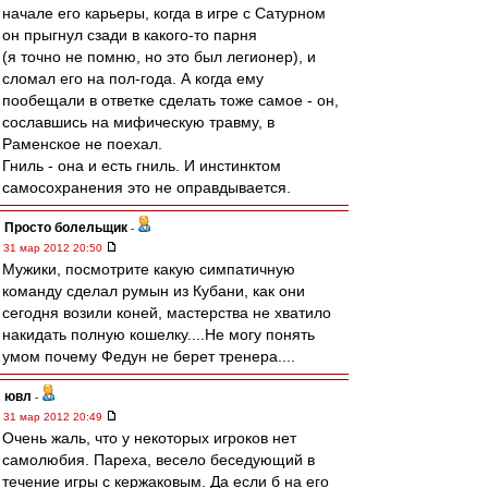
начале его карьеры, когда в игре с Сатурном
он прыгнул сзади в какого-то парня
(я точно не помню, но это был легионер), и
сломал его на пол-года. А когда ему
пообещали в ответке сделать тоже самое - он,
сославшись на мифическую травму, в
Раменское не поехал.
Гниль - она и есть гниль. И инстинктом
самосохранения это не оправдывается.
Просто болельщик
-
31 мар 2012 20:50
Мужики, посмотрите какую симпатичную
команду сделал румын из Кубани, как они
сегодня возили коней, мастерства не хватило
накидать полную кошелку....Не могу понять
умом почему Федун не берет тренера....
ювл
-
31 мар 2012 20:49
Очень жаль, что у некоторых игроков нет
самолюбия. Пареха, весело беседующий в
течение игры с кержаковым. Да если б на его