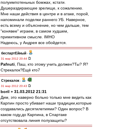
полуимпотеньных бомжах, кстати.
Душераздирающее зрелище, к сожалению.
Мне наши действия в центре и в атаке, порой,
напоминали поделки раннего УБ. Наверное,
есть всему и объяснение, но чем дальше, тем
"конявее" играем, в самом худшем,
примитивном смысле. IMHO
Надеюсь, у Андрея все обойдется.
беспартЕйный
-
31 мар 2012 20:44
Pafnuti
, Паш, кто этому учить должен?Ты? Я?
Стрекалок?Ещё кто7
Стрекалок
-
31 мар 2012 20:43
boril » 31.03.2012 21:31
Дим, это наверно больно только мне видить как
Карпин просто убивает наши традиции,которые
создавались десятилетиями? Один вопрос? В
каком году,до Карпина, в Спартаке
отсутствовала линия полузащиты?