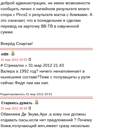
доброй администрации, не имею возможности
сообщить лично о ничейном результате моего
спора с Pircs2 о результате матча с бомжами. А
это означает, что в понедельник я сделаю
перевод на карточку ВВ-ТВ в озвученной
сумме.
Вперёд Спартак!
edtit
-
31 мар 2012 20:51
# Стрекалок » 31 мар 2012 21:43
Валера а 1992 год? ничего ненапоминает в
нынешнем составе?Теже с полузащиты у руля
сейчас.Федя там как нап.
Редактировалось 31 мар 2012 20:51
Стараюсь думать
-
31 мар 2012 20:50
Обвиняем Де Зеува,Ари ,а кому они должны
отдавать пасы,если нет предложений ? Почему
бомж,получающий мяч,имеет сразу несколько