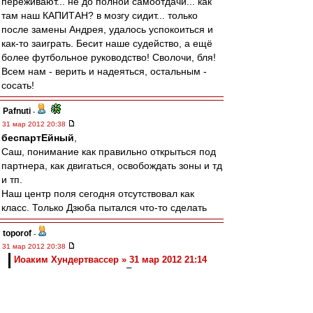
переживают... не до полной самоотдачи... как
там наш КАПИТАН? в мозгу сидит... только
после замены Андрея, удалось успокоиться и
как-то заиграть. Бесит наше судейство, а ещё
более футбольное руководство! Сволочи, бля!
Всем нам - верить и надеяться, остальным -
сосать!
Pafnuti
-
31 мар 2012 20:38
беспартЕйный
,
Саш, понимание как правильно открыться под
партнера, как двигаться, освобождать зоны и тд
и тп.
Наш центр поля сегодня отсутствовал как
класс. Только Дзюба пытался что-то сделать
toporof
-
31 мар 2012 20:38
Иоаким Хундертвассер » 31 мар 2012 21:14
енит работает с судьями. Пока не будет
российского "моджигейта" над этой
паскудной командой, продолжится этот
антифутбольный смрад в стране. Все всё
видели сегодня. Нас так судили весь