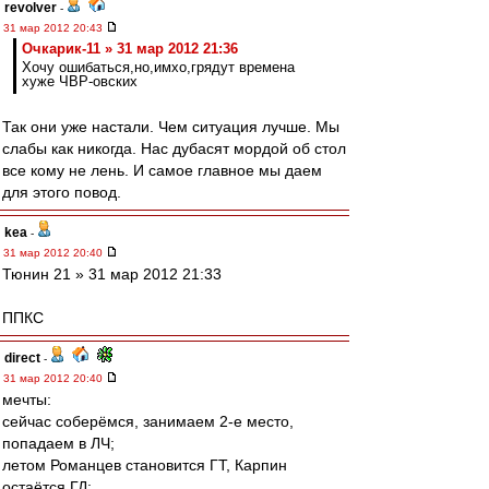
revolver
-
31 мар 2012 20:43
Очкарик-11 » 31 мар 2012 21:36
Хочу ошибаться,но,имхо,грядут времена
хуже ЧВР-овских
Так они уже настали. Чем ситуация лучше. Мы
слабы как никогда. Нас дубасят мордой об стол
все кому не лень. И самое главное мы даем
для этого повод.
kea
-
31 мар 2012 20:40
Тюнин 21 » 31 мар 2012 21:33
ППКС
direct
-
31 мар 2012 20:40
мечты:
сейчас соберёмся, занимаем 2-е место,
попадаем в ЛЧ;
летом Романцев становится ГТ, Карпин
остаётся ГД;