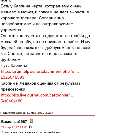
boril
,
Есть у Карпина черта, которая ему очень
мешает, а может, и совсем не даст вырасти в
хорошего тренера. Совершенно
невообразимое и неконтролируемое
упрямство.
Он готов наступать на одни и те же грабли до
мозолей на лбу, но не признает ошибки. И му
будем "наслаждаться" деЗеувом, пока он сам,
как Саенко, не заипется и не завяжет с
футболом.
Путь Карпина
http://forum.alpari.ru/attachment.php?s ...
1325546593
Карпин и Ледяхов оценивают результаты
предсезонки
http://pics.livejournal.com/cartoonier/ ...
5/s640x480
Редактировалось 31 мар 2012 21:04
Васильев1967
-
31 мар 2012 21:01