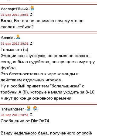
беспартЕйный
-
31 мар 2012 20:51
Борн
, Вот и я не понимаю почему это не
сделать сейчас?
Stemid
-
31 мар 2012 20:51
Только что (с)
Эмоции схлынули уже, но нельзя не сказать:
сегодня было судейство, позорящее саму игру
футбол.
Это безотносительно к игре команды и
действиям отдельных игроков.
Ну и особый привет тем "болельщикам" с
трибуны А (!!), которые начали уходить за 8-10
минут до конца основного времени.
Thewanderer
-
31 мар 2012 20:51
Сообщение от DimOn74
Ввиду недельного бана, полученного от злой/