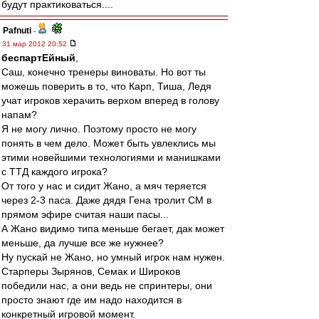
будут практиковаться....
Pafnuti
-
31 мар 2012 20:52
беспартЕйный
,
Саш, конечно тренеры виноваты. Но вот ты
можешь поверить в то, что Карп, Тиша, Ледя
учат игроков херачить верхом вперед в голову
напам?
Я не могу лично. Поэтому просто не могу
понять в чем дело. Может быть увлеклись мы
этими новейшими технологиями и манишками
с ТТД каждого игрока?
От того у нас и сидит Жано, а мяч теряется
через 2-3 паса. Даже дядя Гена тролит СМ в
прямом эфире считая наши пасы...
А Жано видимо типа меньше бегает, дак может
меньше, да лучше все же нужнее?
Ну пускай не Жано, но умный игрок нам нужен.
Старперы Зырянов, Семак и Широков
победили нас, а они ведь не спринтеры, они
просто знают где им надо находится в
конкретный игровой момент.