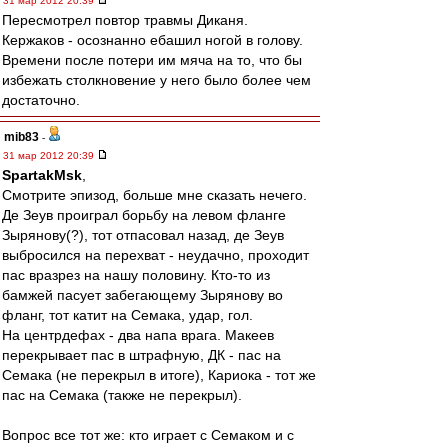
31 мар 2012 20:39
Пересмотрел повтор травмы Диканя.
Кержаков - осознанно ебашил ногой в голову.
Времени после потери им мяча на то, что бы
избежать столкновение у него было более чем
достаточно.
mib83
-
31 мар 2012 20:39
SpartakMsk
,
Смотрите эпизод, больше мне сказать нечего.
Де Зеув проиграл борьбу на левом фланге
Зырянову(?), тот отпасовал назад, де Зеув
выбросился на перехват - неудачно, проходит
пас вразрез на нашу половину. Кто-то из
бамжей пасует забегающему Зырянову во
фланг, тот катит на Семака, удар, гол.
На центрдефах - два напа врага. Макеев
перекрывает пас в штрафную, ДК - пас на
Семака (не перекрыл в итоге), Кариока - тот же
пас на Семака (также не перекрыл).
Вопрос все тот же: кто играет с Семаком и с