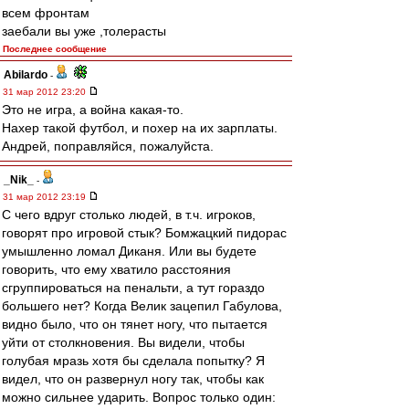
всем фронтам
заебали вы уже ,толерасты
Последнее сообщение
Abilardo
-
31 мар 2012 23:20
Это не игра, а война какая-то.
Нахер такой футбол, и похер на их зарплаты.
Андрей, поправляйся, пожалуйста.
_Nik_
-
31 мар 2012 23:19
С чего вдруг столько людей, в т.ч. игроков,
говорят про игровой стык? Бомжацкий пидорас
умышленно ломал Диканя. Или вы будете
говорить, что ему хватило расстояния
сгруппироваться на пенальти, а тут гораздо
большего нет? Когда Велик зацепил Габулова,
видно было, что он тянет ногу, что пытается
уйти от столкновения. Вы видели, чтобы
голубая мразь хотя бы сделала попытку? Я
видел, что он развернул ногу так, чтобы как
можно сильнее ударить. Вопрос только один: