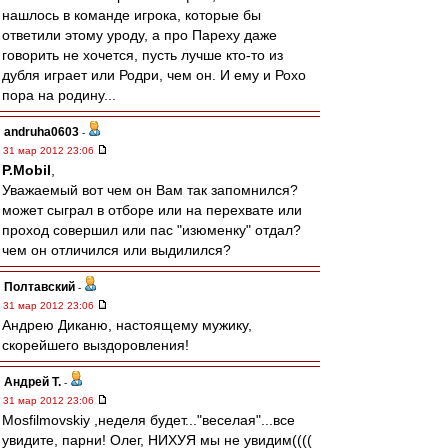
нашлось в команде игрока, которые бы
ответили этому уроду, а про Пареху даже
говорить не хочется, пусть лучше кто-то из
дубля играет или Родри, чем он. И ему и Рохо
пора на родину...
andruha0603
-
31 мар 2012 23:06
P.Mobil
,
Уважаемый вот чем он Вам так запомнился?
может сыграл в отборе или на перехвате или
проход совершил или пас "изюменку" отдал?
чем он отличился или выдилился?
Полтавский
-
31 мар 2012 23:06
Андрею Диканю, настоящему мужику,
скорейшего выздоровления!
Андрей Т.
-
31 мар 2012 23:06
Mosfilmovskiy ,неделя будет..."веселая"...все
увидите, парни! Олег, НИХУЯ мы не увидим((((