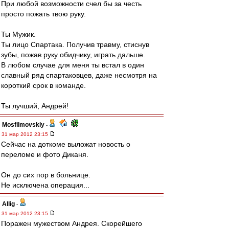
При любой возможности счел бы за честь
просто пожать твою руку.
Ты Мужик.
Ты лицо Спартака. Получив травму, стиснув
зубы, пожав руку обидчику, играть дальше.
В любом случае для меня ты встал в один
славный ряд спартаковцев, даже несмотря на
короткий срок в команде.
Ты лучший, Андрей!
Mosfilmovskiy
-
31 мар 2012 23:15
Сейчас на доткоме выложат новость о
переломе и фото Диканя.
Он до сих пор в больнице.
Не исключена операция...
Allig
-
31 мар 2012 23:15
Поражен мужеством Андрея. Скорейшего