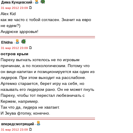
Дима Кунцевский
-
31 мар 2012 23:09
Alex Kid
как же часто с тобой согласен. Значит на евро
не едем?)
Андрюхе здоровья!
Ehidna
-
31 мар 2012 23:09
остров крым
Пареху выгнать хотелось не по игровым
причинам, а по психологическим. Потому что
он вице-капитан и позиционируется как один из
лидеров. При этом выходит на расслабоне.
Артемко старается, берет игру на себя, но
называть его лидером рано. Он не может пнуть
Пареху, чтобы тот перестал любезничать с
Кержем, например.
Так что да, лидера не хватает.
И Зеува фтопку, конечно.
впередсмотрящий
-
31 мар 2012 23:09