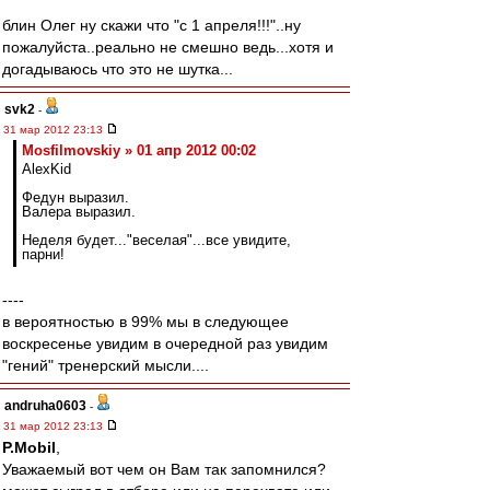
блин Олег ну скажи что "с 1 апреля!!!"..ну
пожалуйста..реально не смешно ведь...хотя и
догадываюсь что это не шутка...
svk2
-
31 мар 2012 23:13
Mosfilmovskiy » 01 апр 2012 00:02
AlexKid
Федун выразил.
Валера выразил.
Неделя будет..."веселая"...все увидите,
парни!
----
в вероятностью в 99% мы в следующее
воскресенье увидим в очередной раз увидим
"гений" тренерский мысли....
andruha0603
-
31 мар 2012 23:13
P.Mobil
,
Уважаемый вот чем он Вам так запомнился?