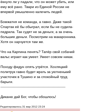
ёкнуло ли у падали, что он может убить, или
ему всё рано. Твари из Единой России не
впервой умышленно калечить людей.
Бомжатня не команда, а гавно. Даже такой
Спартак её бы обыграл, если бы не судила-
педрила. Так судят не за деньги, а за очень
большие деньги. Посмотрим на макаронника.
Хотя он харчуется там же.
Что на Карпина пенять? Тапёр свой собачий
вальс играет как умеет. Умеет совсем никак.
Походу фидун опять утрётся. Хохляцкий
политрук гавно будет жрать за уютненький
участочек в Тушино и за спокойный труд
барыги.
----------------------------------------------------
Диканю дай Бог, чтобы обошлось!
Редактировалось 31 мар 2012 23:24