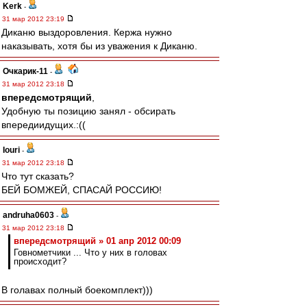
Kerk
-
31 мар 2012 23:19
Диканю выздоровления. Кержа нужно
наказывать, хотя бы из уважения к Диканю.
Очкарик-11
-
31 мар 2012 23:18
впередсмотрящий
,
Удобную ты позицию занял - обсирать
впередиидущих.:((
Iouri
-
31 мар 2012 23:18
Что тут сказать?
БЕЙ БОМЖЕЙ, СПАСАЙ РОССИЮ!
andruha0603
-
31 мар 2012 23:18
впередсмотрящий » 01 апр 2012 00:09
Говнометчики ... Что у них в головах
происходит?
В голавах полный боекомплект)))