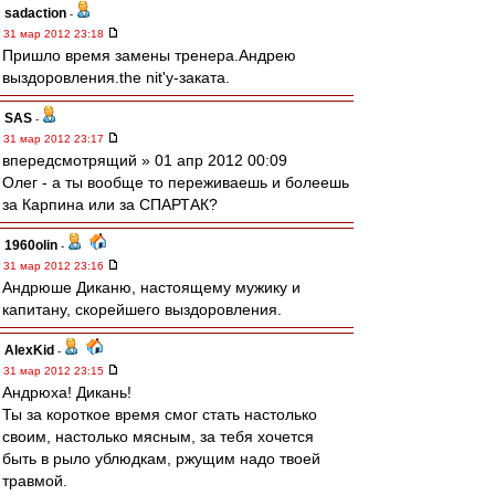
sadaction
-
31 мар 2012 23:18
Пришло время замены тренера.Андрею
выздоровления.the nit'у-заката.
SAS
-
31 мар 2012 23:17
впередсмотрящий » 01 апр 2012 00:09
Олег - а ты вообще то переживаешь и болеешь
за Карпина или за СПАРТАК?
1960olin
-
31 мар 2012 23:16
Андрюше Диканю, настоящему мужику и
капитану, скорейшего выздоровления.
AlexKid
-
31 мар 2012 23:15
Андрюха! Дикань!
Ты за короткое время смог стать настолько
своим, настолько мясным, за тебя хочется
быть в рыло ублюдкам, ржущим надо твоей
травмой.