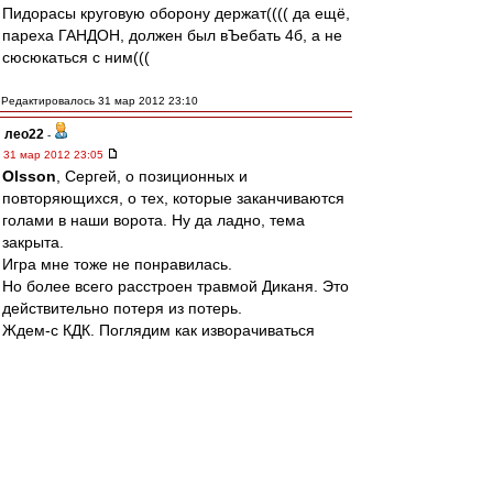
Пидорасы круговую оборону держат(((( да ещё,
пареха ГАНДОН, должен был вЪебать 4б, а не
сюсюкаться с ним(((
Редактировалось 31 мар 2012 23:10
лео22
-
31 мар 2012 23:05
Olsson
, Сергей, о позиционных и
повторяющихся, о тех, которые заканчиваются
голами в наши ворота. Ну да ладно, тема
закрыта.
Игра мне тоже не понравилась.
Но более всего расстроен травмой Диканя. Это
действительно потеря из потерь.
Ждем-с КДК. Поглядим как изворачиваться
будут.
AlexKid
-
31 мар 2012 23:04
SS LAZIO
,
Повторюсь.