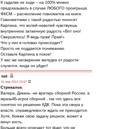
К гадалке не ходи – на 100% можно
предсказывать в случае ЛЮБОГО проигрыша
ФКСМ – расчехление говнометов на книге.
Говнометчики с такой радостью поносят
Карпина, что волей-неволей чувствуешь
внутреннюю затаенную радость «Вот оно!
Свершилось! Я ведь прав! Прав!».
Что у них в головах происходит?
Просто не поддается пониманию.
Оставьте Карпина в покое!
У вас же несварение желудка от радости
случится, когда он уйдет!
nad
-
31 мар 2012 23:07
Стрекалок
,
Валера, Дикань -не вратарь сборной России, а
мразь4Б-игрок сборной , так что здесь все
понятно по решению КДК. Пока эта свора у
власти, справедливости ждать не приходится.
Хотя, бомжи свою задачу решили, может и
кинут кость...
Больше всего огорчает тот факт, что не