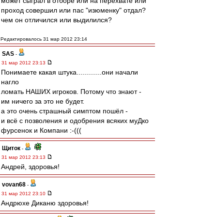
может сыграл в отборе или на перехвате или
проход совершил или пас "изюменку" отдал?
чем он отличился или выдилился?
Редактировалось 31 мар 2012 23:14
SAS
-
31 мар 2012 23:13
Понимаете какая штука.............они начали
нагло
ломать НАШИХ игроков. Потому что знают -
им ничего за это не будет.
а это очень страшный симптом пошёл -
и всё с позволения и одобрения всяких муДко
фурсенок и Компани :-(((
Щиток
-
31 мар 2012 23:13
Андрей, здоровья!
vovan68
-
31 мар 2012 23:10
Андрюхе Диканю здоровья!