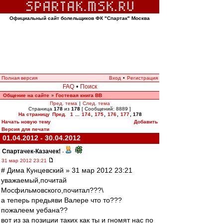
Официальный сайт болельщиков ФК "Спартак" Москва
Полная версия
Вход
•
Регистрация
FAQ
•
Поиск
Общение на сайте
Гостевая книга ВВ
»
Пред. тема
|
След. тема
Страница
178
из
178
[ Сообщений: 8889 ]
На страницу
Пред.
1
...
174
,
175
,
176
,
177
,
178
Начать новую тему
Добавить
Версия для печати
01.04.2012 - 30.04.2012
Спартачек-Казачек!
-
31 мар 2012 23:21
# Дима Кунцевский » 31 мар 2012 23:21
уважаемый,почитай
Мосфильмовского,почитал???\
а теперь предьяви Валере что то???
пожалеем уебана??
вот из за позиции таких как ты и гномят нас по