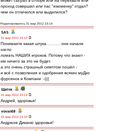
может сыграл в отборе или на перехвате или
проход совершил или пас "изюменку" отдал?
чем он отличился или выдилился?
Редактировалось 31 мар 2012 23:14
SAS
-
31 мар 2012 23:13
Понимаете какая штука.............они начали
нагло
ломать НАШИХ игроков. Потому что знают -
им ничего за это не будет.
а это очень страшный симптом пошёл -
и всё с позволения и одобрения всяких муДко
фурсенок и Компани :-(((
Щиток
-
31 мар 2012 23:13
Андрей, здоровья!
vovan68
-
31 мар 2012 23:10
Андрюхе Диканю здоровья!