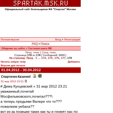
Официальный сайт болельщиков ФК "Спартак" Москва
Полная версия
Вход
•
Регистрация
FAQ
•
Поиск
Общение на сайте
Гостевая книга ВВ
»
Пред. тема
|
След. тема
Страница
178
из
178
[ Сообщений: 8889 ]
На страницу
Пред.
1
...
174
,
175
,
176
,
177
,
178
Начать новую тему
Добавить
Версия для печати
01.04.2012 - 30.04.2012
Спартачек-Казачек!
-
31 мар 2012 23:21
# Дима Кунцевский » 31 мар 2012 23:21
уважаемый,почитай
Мосфильмовского,почитал???\
а теперь предьяви Валере что то???
пожалеем уебана??
вот из за позиции таких как ты и гномят нас по