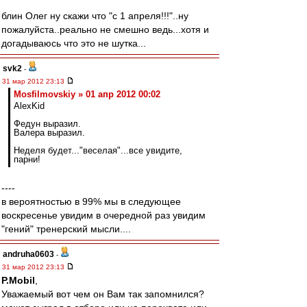
блин Олег ну скажи что "с 1 апреля!!!"..ну
пожалуйста..реально не смешно ведь...хотя и
догадываюсь что это не шутка...
svk2
-
31 мар 2012 23:13
Mosfilmovskiy » 01 апр 2012 00:02
AlexKid
Федун выразил.
Валера выразил.
Неделя будет..."веселая"...все увидите,
парни!
----
в вероятностью в 99% мы в следующее
воскресенье увидим в очередной раз увидим
"гений" тренерский мысли....
andruha0603
-
31 мар 2012 23:13
P.Mobil
,
Уважаемый вот чем он Вам так запомнился?