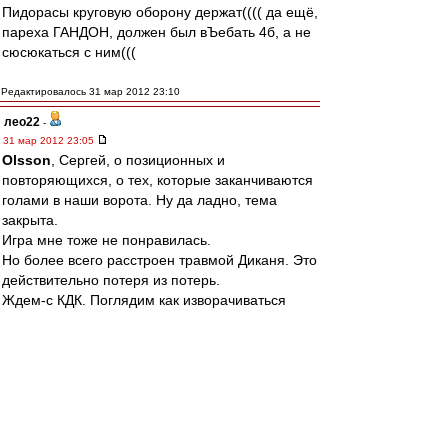
Пидорасы круговую оборону держат(((( да ещё,
пареха ГАНДОН, должен был вЪебать 4б, а не
сюсюкаться с ним(((
Редактировалось 31 мар 2012 23:10
лео22
-
31 мар 2012 23:05
Olsson
, Сергей, о позиционных и
повторяющихся, о тех, которые заканчиваются
голами в наши ворота. Ну да ладно, тема
закрыта.
Игра мне тоже не понравилась.
Но более всего расстроен травмой Диканя. Это
действительно потеря из потерь.
Ждем-с КДК. Поглядим как изворачиваться
будут.
AlexKid
-
31 мар 2012 23:04
SS LAZIO
,
Повторюсь.