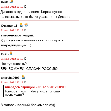
Kerk
-
31 мар 2012 23:19
Диканю выздоровления. Кержа нужно
наказывать, хотя бы из уважения к Диканю.
Очкарик-11
-
31 мар 2012 23:18
впередсмотрящий
,
Удобную ты позицию занял - обсирать
впередиидущих.:((
Iouri
-
31 мар 2012 23:18
Что тут сказать?
БЕЙ БОМЖЕЙ, СПАСАЙ РОССИЮ!
andruha0603
-
31 мар 2012 23:18
впередсмотрящий » 01 апр 2012 00:09
Говнометчики ... Что у них в головах
происходит?
В голавах полный боекомплект)))