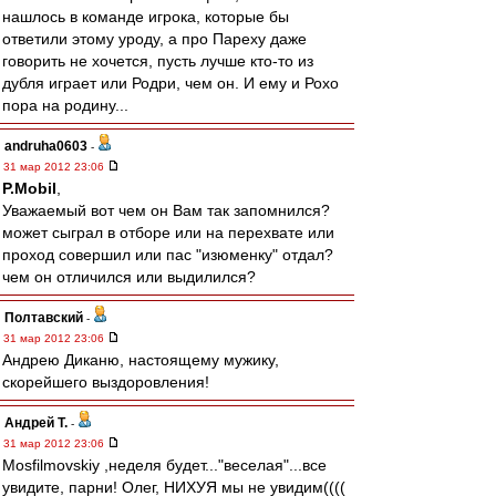
нашлось в команде игрока, которые бы
ответили этому уроду, а про Пареху даже
говорить не хочется, пусть лучше кто-то из
дубля играет или Родри, чем он. И ему и Рохо
пора на родину...
andruha0603
-
31 мар 2012 23:06
P.Mobil
,
Уважаемый вот чем он Вам так запомнился?
может сыграл в отборе или на перехвате или
проход совершил или пас "изюменку" отдал?
чем он отличился или выдилился?
Полтавский
-
31 мар 2012 23:06
Андрею Диканю, настоящему мужику,
скорейшего выздоровления!
Андрей Т.
-
31 мар 2012 23:06
Mosfilmovskiy ,неделя будет..."веселая"...все
увидите, парни! Олег, НИХУЯ мы не увидим((((