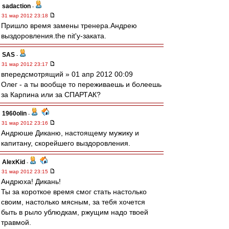
sadaction
-
31 мар 2012 23:18
Пришло время замены тренера.Андрею
выздоровления.the nit'у-заката.
SAS
-
31 мар 2012 23:17
впередсмотрящий » 01 апр 2012 00:09
Олег - а ты вообще то переживаешь и болеешь
за Карпина или за СПАРТАК?
1960olin
-
31 мар 2012 23:16
Андрюше Диканю, настоящему мужику и
капитану, скорейшего выздоровления.
AlexKid
-
31 мар 2012 23:15
Андрюха! Дикань!
Ты за короткое время смог стать настолько
своим, настолько мясным, за тебя хочется
быть в рыло ублюдкам, ржущим надо твоей
травмой.