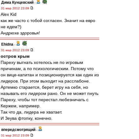
Дима Кунцевский
-
31 мар 2012 23:09
Alex Kid
как же часто с тобой согласен. Значит на евро
не едем?)
Андрюхе здоровья!
Ehidna
-
31 мар 2012 23:09
остров крым
Пареху выгнать хотелось не по игровым
причинам, а по психологическим. Потому что
он вице-капитан и позиционируется как один из
лидеров. При этом выходит на расслабоне.
Артемко старается, берет игру на себя, но
называть его лидером рано. Он не может пнуть
Пареху, чтобы тот перестал любезничать с
Кержем, например.
Так что да, лидера не хватает.
И Зеува фтопку, конечно.
впередсмотрящий
-
31 мар 2012 23:09