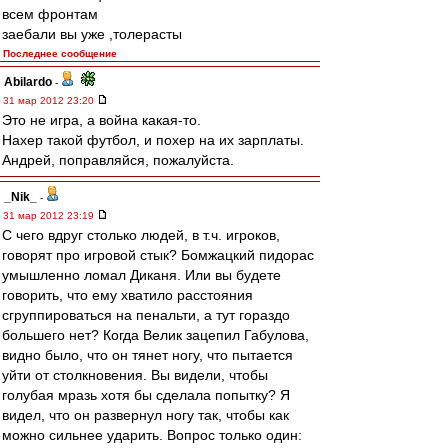
всем фронтам
заебали вы уже ,толерасты
Последнее сообщение
Abilardo
-
31 мар 2012 23:20
Это не игра, а война какая-то.
Нахер такой футбол, и похер на их зарплаты.
Андрей, поправляйся, пожалуйста.
_Nik_
-
31 мар 2012 23:19
С чего вдруг столько людей, в т.ч. игроков,
говорят про игровой стык? Бомжацкий пидорас
умышленно ломал Диканя. Или вы будете
говорить, что ему хватило расстояния
сгруппироваться на пенальти, а тут гораздо
большего нет? Когда Велик зацепил Габулова,
видно было, что он тянет ногу, что пытается
уйти от столкновения. Вы видели, чтобы
голубая мразь хотя бы сделала попытку? Я
видел, что он развернул ногу так, чтобы как
можно сильнее ударить. Вопрос только один: