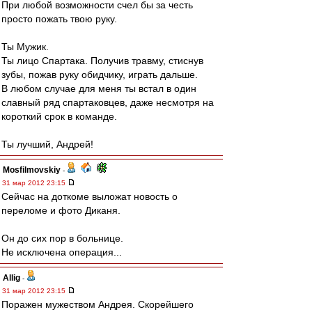
При любой возможности счел бы за честь
просто пожать твою руку.
Ты Мужик.
Ты лицо Спартака. Получив травму, стиснув
зубы, пожав руку обидчику, играть дальше.
В любом случае для меня ты встал в один
славный ряд спартаковцев, даже несмотря на
короткий срок в команде.
Ты лучший, Андрей!
Mosfilmovskiy
-
31 мар 2012 23:15
Сейчас на доткоме выложат новость о
переломе и фото Диканя.
Он до сих пор в больнице.
Не исключена операция...
Allig
-
31 мар 2012 23:15
Поражен мужеством Андрея. Скорейшего