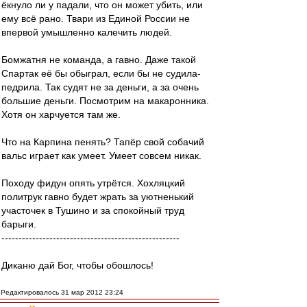
ёкнуло ли у падали, что он может убить, или
ему всё рано. Твари из Единой России не
впервой умышленно калечить людей.
Бомжатня не команда, а гавно. Даже такой
Спартак её бы обыграл, если бы не судила-
педрила. Так судят не за деньги, а за очень
большие деньги. Посмотрим на макаронника.
Хотя он харчуется там же.
Что на Карпина пенять? Тапёр свой собачий
вальс играет как умеет. Умеет совсем никак.
Походу фидун опять утрётся. Хохляцкий
политрук гавно будет жрать за уютненький
участочек в Тушино и за спокойный труд
барыги.
----------------------------------------------------
Диканю дай Бог, чтобы обошлось!
Редактировалось 31 мар 2012 23:24