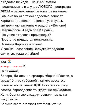
К гадалке не ходи – на 100% можно
предсказывать в случае ЛЮБОГО проигрыша
ФКСМ – расчехление говнометов на книге.
Говнометчики с такой радостью поносят
Карпина, что волей-неволей чувствуешь
внутреннюю затаенную радость «Вот оно!
Свершилось! Я ведь прав! Прав!».
Что у них в головах происходит?
Просто не поддается пониманию.
Оставьте Карпина в покое!
У вас же несварение желудка от радости
случится, когда он уйдет!
nad
-
31 мар 2012 23:07
Стрекалок
,
Валера, Дикань -не вратарь сборной России, а
мразь4Б-игрок сборной , так что здесь все
понятно по решению КДК. Пока эта свора у
власти, справедливости ждать не приходится.
Хотя, бомжи свою задачу решили, может и
кинут кость...
Больше всего огорчает тот факт, что не