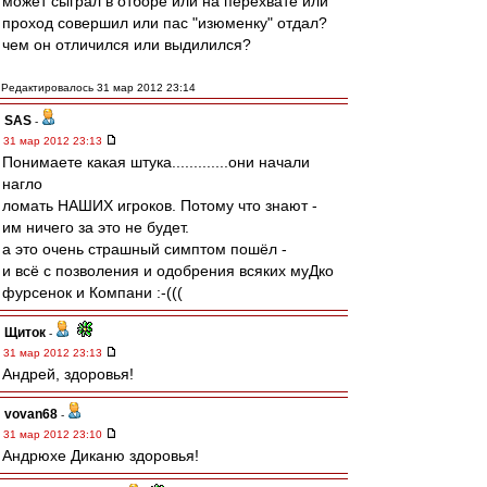
может сыграл в отборе или на перехвате или
проход совершил или пас "изюменку" отдал?
чем он отличился или выдилился?
Редактировалось 31 мар 2012 23:14
SAS
-
31 мар 2012 23:13
Понимаете какая штука.............они начали
нагло
ломать НАШИХ игроков. Потому что знают -
им ничего за это не будет.
а это очень страшный симптом пошёл -
и всё с позволения и одобрения всяких муДко
фурсенок и Компани :-(((
Щиток
-
31 мар 2012 23:13
Андрей, здоровья!
vovan68
-
31 мар 2012 23:10
Андрюхе Диканю здоровья!