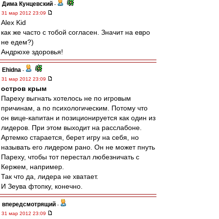
Дима Кунцевский
-
31 мар 2012 23:09
Alex Kid
как же часто с тобой согласен. Значит на евро
не едем?)
Андрюхе здоровья!
Ehidna
-
31 мар 2012 23:09
остров крым
Пареху выгнать хотелось не по игровым
причинам, а по психологическим. Потому что
он вице-капитан и позиционируется как один из
лидеров. При этом выходит на расслабоне.
Артемко старается, берет игру на себя, но
называть его лидером рано. Он не может пнуть
Пареху, чтобы тот перестал любезничать с
Кержем, например.
Так что да, лидера не хватает.
И Зеува фтопку, конечно.
впередсмотрящий
-
31 мар 2012 23:09