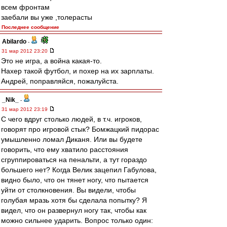
всем фронтам
заебали вы уже ,толерасты
Последнее сообщение
Abilardo
-
31 мар 2012 23:20
Это не игра, а война какая-то.
Нахер такой футбол, и похер на их зарплаты.
Андрей, поправляйся, пожалуйста.
_Nik_
-
31 мар 2012 23:19
С чего вдруг столько людей, в т.ч. игроков,
говорят про игровой стык? Бомжацкий пидорас
умышленно ломал Диканя. Или вы будете
говорить, что ему хватило расстояния
сгруппироваться на пенальти, а тут гораздо
большего нет? Когда Велик зацепил Габулова,
видно было, что он тянет ногу, что пытается
уйти от столкновения. Вы видели, чтобы
голубая мразь хотя бы сделала попытку? Я
видел, что он развернул ногу так, чтобы как
можно сильнее ударить. Вопрос только один: