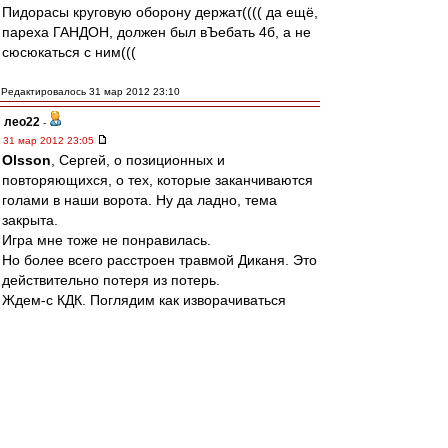
Пидорасы круговую оборону держат(((( да ещё,
пареха ГАНДОН, должен был вЪебать 4б, а не
сюсюкаться с ним(((
Редактировалось 31 мар 2012 23:10
лео22
-
31 мар 2012 23:05
Olsson
, Сергей, о позиционных и
повторяющихся, о тех, которые заканчиваются
голами в наши ворота. Ну да ладно, тема
закрыта.
Игра мне тоже не понравилась.
Но более всего расстроен травмой Диканя. Это
действительно потеря из потерь.
Ждем-с КДК. Поглядим как изворачиваться
будут.
AlexKid
-
31 мар 2012 23:04
SS LAZIO
,
Повторюсь.