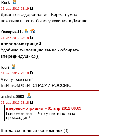
Kerk
-
31 мар 2012 23:19
Диканю выздоровления. Кержа нужно
наказывать, хотя бы из уважения к Диканю.
Очкарик-11
-
31 мар 2012 23:18
впередсмотрящий
,
Удобную ты позицию занял - обсирать
впередиидущих.:((
Iouri
-
31 мар 2012 23:18
Что тут сказать?
БЕЙ БОМЖЕЙ, СПАСАЙ РОССИЮ!
andruha0603
-
31 мар 2012 23:18
впередсмотрящий » 01 апр 2012 00:09
Говнометчики ... Что у них в головах
происходит?
В голавах полный боекомплект)))