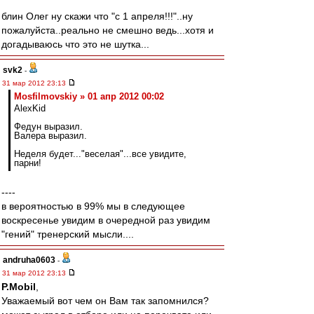
блин Олег ну скажи что "с 1 апреля!!!"..ну
пожалуйста..реально не смешно ведь...хотя и
догадываюсь что это не шутка...
svk2
-
31 мар 2012 23:13
Mosfilmovskiy » 01 апр 2012 00:02
AlexKid
Федун выразил.
Валера выразил.
Неделя будет..."веселая"...все увидите,
парни!
----
в вероятностью в 99% мы в следующее
воскресенье увидим в очередной раз увидим
"гений" тренерский мысли....
andruha0603
-
31 мар 2012 23:13
P.Mobil
,
Уважаемый вот чем он Вам так запомнился?