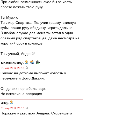
При любой возможности счел бы за честь
просто пожать твою руку.
Ты Мужик.
Ты лицо Спартака. Получив травму, стиснув
зубы, пожав руку обидчику, играть дальше.
В любом случае для меня ты встал в один
славный ряд спартаковцев, даже несмотря на
короткий срок в команде.
Ты лучший, Андрей!
Mosfilmovskiy
-
31 мар 2012 23:15
Сейчас на доткоме выложат новость о
переломе и фото Диканя.
Он до сих пор в больнице.
Не исключена операция...
Allig
-
31 мар 2012 23:15
Поражен мужеством Андрея. Скорейшего