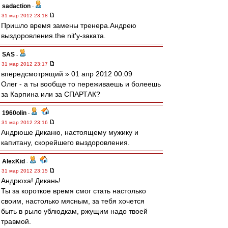
sadaction
-
31 мар 2012 23:18
Пришло время замены тренера.Андрею
выздоровления.the nit'у-заката.
SAS
-
31 мар 2012 23:17
впередсмотрящий » 01 апр 2012 00:09
Олег - а ты вообще то переживаешь и болеешь
за Карпина или за СПАРТАК?
1960olin
-
31 мар 2012 23:16
Андрюше Диканю, настоящему мужику и
капитану, скорейшего выздоровления.
AlexKid
-
31 мар 2012 23:15
Андрюха! Дикань!
Ты за короткое время смог стать настолько
своим, настолько мясным, за тебя хочется
быть в рыло ублюдкам, ржущим надо твоей
травмой.