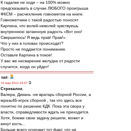
К гадалке не ходи – на 100% можно
предсказывать в случае ЛЮБОГО проигрыша
ФКСМ – расчехление говнометов на книге.
Говнометчики с такой радостью поносят
Карпина, что волей-неволей чувствуешь
внутреннюю затаенную радость «Вот оно!
Свершилось! Я ведь прав! Прав!».
Что у них в головах происходит?
Просто не поддается пониманию.
Оставьте Карпина в покое!
У вас же несварение желудка от радости
случится, когда он уйдет!
nad
-
31 мар 2012 23:07
Стрекалок
,
Валера, Дикань -не вратарь сборной России, а
мразь4Б-игрок сборной , так что здесь все
понятно по решению КДК. Пока эта свора у
власти, справедливости ждать не приходится.
Хотя, бомжи свою задачу решили, может и
кинут кость...
Больше всего огорчает тот факт, что не