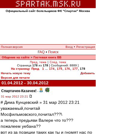
Официальный сайт болельщиков ФК "Спартак" Москва
Полная версия
Вход
•
Регистрация
FAQ
•
Поиск
Общение на сайте
Гостевая книга ВВ
»
Пред. тема
|
След. тема
Страница
178
из
178
[ Сообщений: 8889 ]
На страницу
Пред.
1
...
174
,
175
,
176
,
177
,
178
Начать новую тему
Добавить
Версия для печати
01.04.2012 - 30.04.2012
Спартачек-Казачек!
-
31 мар 2012 23:21
# Дима Кунцевский » 31 мар 2012 23:21
уважаемый,почитай
Мосфильмовского,почитал???\
а теперь предьяви Валере что то???
пожалеем уебана??
вот из за позиции таких как ты и гномят нас по