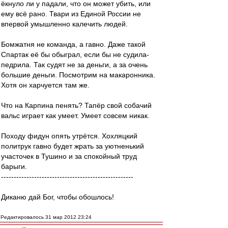
ёкнуло ли у падали, что он может убить, или
ему всё рано. Твари из Единой России не
впервой умышленно калечить людей.
Бомжатня не команда, а гавно. Даже такой
Спартак её бы обыграл, если бы не судила-
педрила. Так судят не за деньги, а за очень
большие деньги. Посмотрим на макаронника.
Хотя он харчуется там же.
Что на Карпина пенять? Тапёр свой собачий
вальс играет как умеет. Умеет совсем никак.
Походу фидун опять утрётся. Хохляцкий
политрук гавно будет жрать за уютненький
участочек в Тушино и за спокойный труд
барыги.
----------------------------------------------------
Диканю дай Бог, чтобы обошлось!
Редактировалось 31 мар 2012 23:24