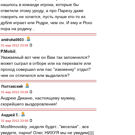
нашлось в команде игрока, которые бы
ответили этому уроду, а про Пареху даже
говорить не хочется, пусть лучше кто-то из
дубля играет или Родри, чем он. И ему и Рохо
пора на родину...
andruha0603
-
31 мар 2012 23:06
P.Mobil
,
Уважаемый вот чем он Вам так запомнился?
может сыграл в отборе или на перехвате или
проход совершил или пас "изюменку" отдал?
чем он отличился или выдилился?
Полтавский
-
31 мар 2012 23:06
Андрею Диканю, настоящему мужику,
скорейшего выздоровления!
Андрей Т.
-
31 мар 2012 23:06
Mosfilmovskiy ,неделя будет..."веселая"...все
увидите, парни! Олег, НИХУЯ мы не увидим((((