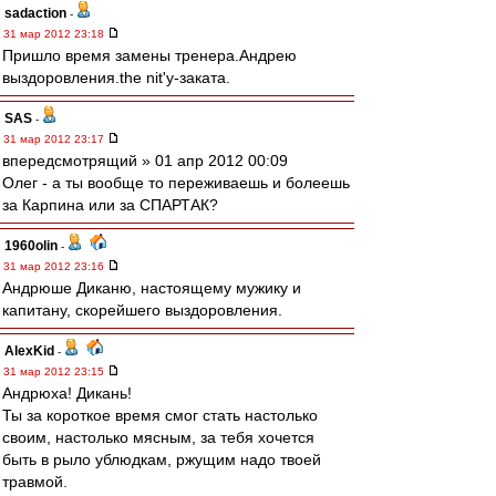
sadaction
-
31 мар 2012 23:18
Пришло время замены тренера.Андрею
выздоровления.the nit'у-заката.
SAS
-
31 мар 2012 23:17
впередсмотрящий » 01 апр 2012 00:09
Олег - а ты вообще то переживаешь и болеешь
за Карпина или за СПАРТАК?
1960olin
-
31 мар 2012 23:16
Андрюше Диканю, настоящему мужику и
капитану, скорейшего выздоровления.
AlexKid
-
31 мар 2012 23:15
Андрюха! Дикань!
Ты за короткое время смог стать настолько
своим, настолько мясным, за тебя хочется
быть в рыло ублюдкам, ржущим надо твоей
травмой.