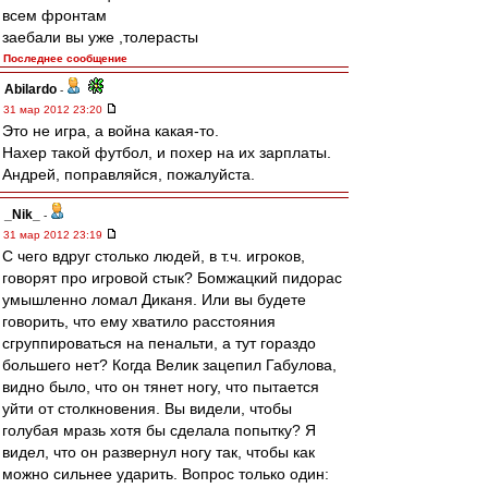
всем фронтам
заебали вы уже ,толерасты
Последнее сообщение
Abilardo
-
31 мар 2012 23:20
Это не игра, а война какая-то.
Нахер такой футбол, и похер на их зарплаты.
Андрей, поправляйся, пожалуйста.
_Nik_
-
31 мар 2012 23:19
С чего вдруг столько людей, в т.ч. игроков,
говорят про игровой стык? Бомжацкий пидорас
умышленно ломал Диканя. Или вы будете
говорить, что ему хватило расстояния
сгруппироваться на пенальти, а тут гораздо
большего нет? Когда Велик зацепил Габулова,
видно было, что он тянет ногу, что пытается
уйти от столкновения. Вы видели, чтобы
голубая мразь хотя бы сделала попытку? Я
видел, что он развернул ногу так, чтобы как
можно сильнее ударить. Вопрос только один: