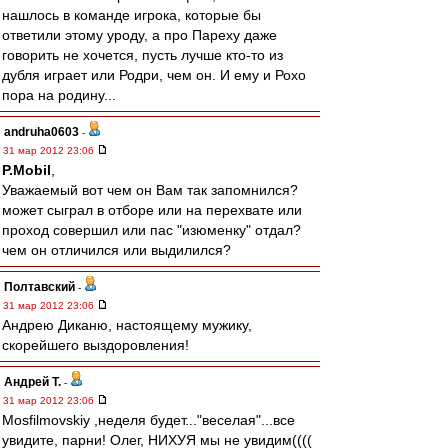
нашлось в команде игрока, которые бы
ответили этому уроду, а про Пареху даже
говорить не хочется, пусть лучше кто-то из
дубля играет или Родри, чем он. И ему и Рохо
пора на родину...
andruha0603
-
31 мар 2012 23:06
P.Mobil
,
Уважаемый вот чем он Вам так запомнился?
может сыграл в отборе или на перехвате или
проход совершил или пас "изюменку" отдал?
чем он отличился или выдилился?
Полтавский
-
31 мар 2012 23:06
Андрею Диканю, настоящему мужику,
скорейшего выздоровления!
Андрей Т.
-
31 мар 2012 23:06
Mosfilmovskiy ,неделя будет..."веселая"...все
увидите, парни! Олег, НИХУЯ мы не увидим((((