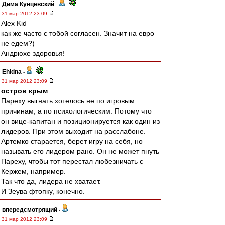
Дима Кунцевский
-
31 мар 2012 23:09
Alex Kid
как же часто с тобой согласен. Значит на евро
не едем?)
Андрюхе здоровья!
Ehidna
-
31 мар 2012 23:09
остров крым
Пареху выгнать хотелось не по игровым
причинам, а по психологическим. Потому что
он вице-капитан и позиционируется как один из
лидеров. При этом выходит на расслабоне.
Артемко старается, берет игру на себя, но
называть его лидером рано. Он не может пнуть
Пареху, чтобы тот перестал любезничать с
Кержем, например.
Так что да, лидера не хватает.
И Зеува фтопку, конечно.
впередсмотрящий
-
31 мар 2012 23:09