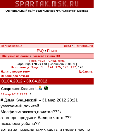
Официальный сайт болельщиков ФК "Спартак" Москва
Полная версия
Вход
•
Регистрация
FAQ
•
Поиск
Общение на сайте
Гостевая книга ВВ
»
Пред. тема
|
След. тема
Страница
178
из
178
[ Сообщений: 8889 ]
На страницу
Пред.
1
...
174
,
175
,
176
,
177
,
178
Начать новую тему
Добавить
Версия для печати
01.04.2012 - 30.04.2012
Спартачек-Казачек!
-
31 мар 2012 23:21
# Дима Кунцевский » 31 мар 2012 23:21
уважаемый,почитай
Мосфильмовского,почитал???\
а теперь предьяви Валере что то???
пожалеем уебана??
вот из за позиции таких как ты и гномят нас по