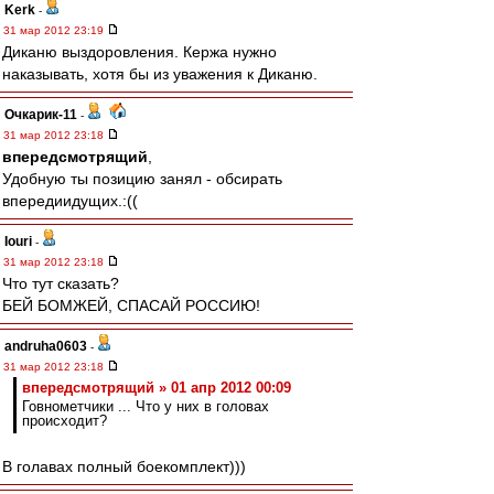
Kerk
-
31 мар 2012 23:19
Диканю выздоровления. Кержа нужно
наказывать, хотя бы из уважения к Диканю.
Очкарик-11
-
31 мар 2012 23:18
впередсмотрящий
,
Удобную ты позицию занял - обсирать
впередиидущих.:((
Iouri
-
31 мар 2012 23:18
Что тут сказать?
БЕЙ БОМЖЕЙ, СПАСАЙ РОССИЮ!
andruha0603
-
31 мар 2012 23:18
впередсмотрящий » 01 апр 2012 00:09
Говнометчики ... Что у них в головах
происходит?
В голавах полный боекомплект)))