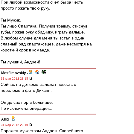
При любой возможности счел бы за честь
просто пожать твою руку.
Ты Мужик.
Ты лицо Спартака. Получив травму, стиснув
зубы, пожав руку обидчику, играть дальше.
В любом случае для меня ты встал в один
славный ряд спартаковцев, даже несмотря на
короткий срок в команде.
Ты лучший, Андрей!
Mosfilmovskiy
-
31 мар 2012 23:15
Сейчас на доткоме выложат новость о
переломе и фото Диканя.
Он до сих пор в больнице.
Не исключена операция...
Allig
-
31 мар 2012 23:15
Поражен мужеством Андрея. Скорейшего