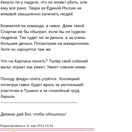
ёкнуло ли у падали, что он может убить, или
ему всё рано. Твари из Единой России не
впервой умышленно калечить людей.
Бомжатня не команда, а гавно. Даже такой
Спартак её бы обыграл, если бы не судила-
педрила. Так судят не за деньги, а за очень
большие деньги. Посмотрим на макаронника.
Хотя он харчуется там же.
Что на Карпина пенять? Тапёр свой собачий
вальс играет как умеет. Умеет совсем никак.
Походу фидун опять утрётся. Хохляцкий
политрук гавно будет жрать за уютненький
участочек в Тушино и за спокойный труд
барыги.
----------------------------------------------------
Диканю дай Бог, чтобы обошлось!
Редактировалось 31 мар 2012 23:24