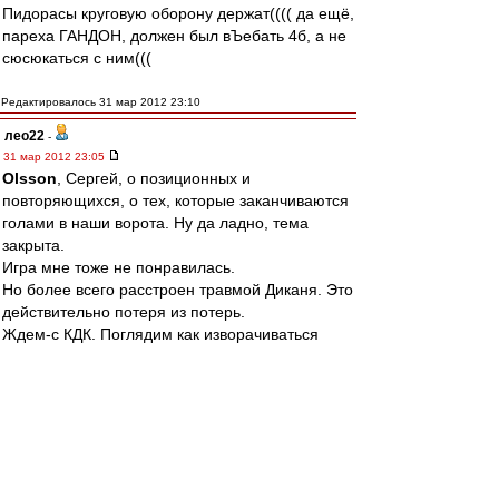
Пидорасы круговую оборону держат(((( да ещё,
пареха ГАНДОН, должен был вЪебать 4б, а не
сюсюкаться с ним(((
Редактировалось 31 мар 2012 23:10
лео22
-
31 мар 2012 23:05
Olsson
, Сергей, о позиционных и
повторяющихся, о тех, которые заканчиваются
голами в наши ворота. Ну да ладно, тема
закрыта.
Игра мне тоже не понравилась.
Но более всего расстроен травмой Диканя. Это
действительно потеря из потерь.
Ждем-с КДК. Поглядим как изворачиваться
будут.
AlexKid
-
31 мар 2012 23:04
SS LAZIO
,
Повторюсь.