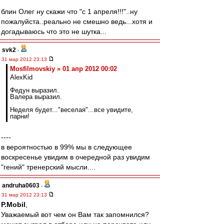
блин Олег ну скажи что "с 1 апреля!!!"..ну
пожалуйста..реально не смешно ведь...хотя и
догадываюсь что это не шутка...
svk2
-
31 мар 2012 23:13
Mosfilmovskiy » 01 апр 2012 00:02
AlexKid
Федун выразил.
Валера выразил.
Неделя будет..."веселая"...все увидите,
парни!
----
в вероятностью в 99% мы в следующее
воскресенье увидим в очередной раз увидим
"гений" тренерский мысли....
andruha0603
-
31 мар 2012 23:13
P.Mobil
,
Уважаемый вот чем он Вам так запомнился?