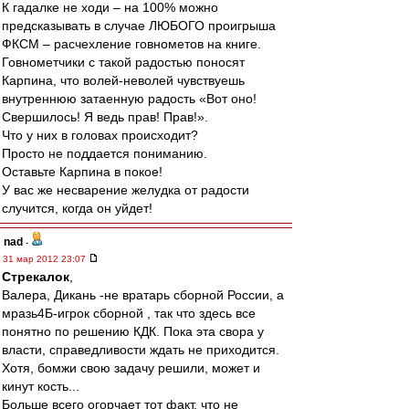
К гадалке не ходи – на 100% можно
предсказывать в случае ЛЮБОГО проигрыша
ФКСМ – расчехление говнометов на книге.
Говнометчики с такой радостью поносят
Карпина, что волей-неволей чувствуешь
внутреннюю затаенную радость «Вот оно!
Свершилось! Я ведь прав! Прав!».
Что у них в головах происходит?
Просто не поддается пониманию.
Оставьте Карпина в покое!
У вас же несварение желудка от радости
случится, когда он уйдет!
nad
-
31 мар 2012 23:07
Стрекалок
,
Валера, Дикань -не вратарь сборной России, а
мразь4Б-игрок сборной , так что здесь все
понятно по решению КДК. Пока эта свора у
власти, справедливости ждать не приходится.
Хотя, бомжи свою задачу решили, может и
кинут кость...
Больше всего огорчает тот факт, что не