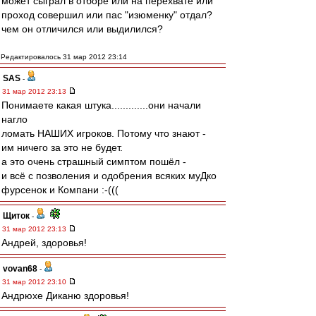
может сыграл в отборе или на перехвате или
проход совершил или пас "изюменку" отдал?
чем он отличился или выдилился?
Редактировалось 31 мар 2012 23:14
SAS
-
31 мар 2012 23:13
Понимаете какая штука.............они начали
нагло
ломать НАШИХ игроков. Потому что знают -
им ничего за это не будет.
а это очень страшный симптом пошёл -
и всё с позволения и одобрения всяких муДко
фурсенок и Компани :-(((
Щиток
-
31 мар 2012 23:13
Андрей, здоровья!
vovan68
-
31 мар 2012 23:10
Андрюхе Диканю здоровья!