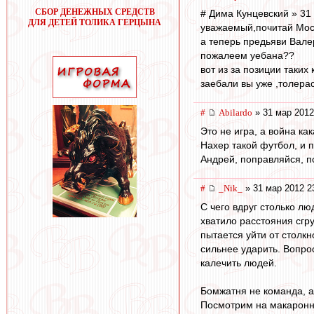
СБОР ДЕНЕЖНЫХ СРЕДСТВ
# Дима Кунцевский » 31
ДЛЯ ДЕТЕЙ ТОЛИКА ГЕРЦЫНА
уважаемый,почитай Мос
а теперь предьяви Вале
пожалеем уебана??
вот из за позиции таких
заебали вы уже ,толера
#
Abilardo
» 31 мар 2012
Это не игра, а война как
Нахер такой футбол, и п
Андрей, поправляйся, п
#
_Nik_
» 31 мар 2012 2
С чего вдруг столько лю
хватило расстояния сгру
пытается уйти от столкн
сильнее ударить. Вопрос
калечить людей.
Бомжатня не команда, а 
Посмотрим на макаронни