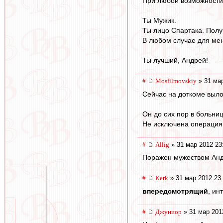
При любой возможности 
Ты Мужик.
Ты лицо Спартака. Получ
В любом случае для мен
Ты лучший, Андрей!
#
Mosfilmovskiy
» 31 мар
Сейчас на доткоме выло
Он до сих пор в больниц
Не исключена операция.
#
Allig
» 31 мар 2012 23
Поражен мужеством Анд
#
Kerk
» 31 мар 2012 23
впередсмотрящий
, ин
#
Джуниор
» 31 мар 201