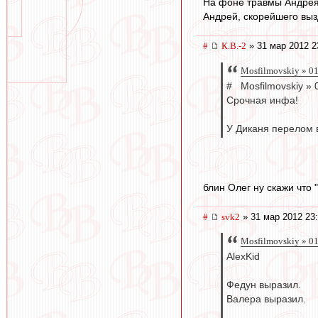
На фоне травмы Андрея 
Андрей, скорейшего выз
#
К.В.-2
» 31 мар 2012 2
Mosfilmovskiy » 01
# Mosfilmovskiy » 
Срочная инфа!
У Диканя перелом в
блин Олег ну скажи что "
#
svk2
» 31 мар 2012 23
Mosfilmovskiy » 01
AlexKid
Федун выразил.
Валера выразил.