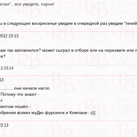
елая"...все увидите, парни!
ы в следующее воскресенье увидим в очередной раз увидим "гений"
2012 23:13
ам так запомнился? может сыграл в отборе или на перехвате или 
ся?
12 23:14
13
.........они начали нагло
Потому что знают -
т.
имптом пошёл -
обрения всяких муДко фурсенок и Компани :-(((
23:13