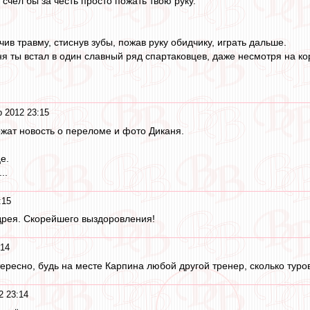
счел бы за честь просто пожать твою руку.
ив травму, стиснув зубы, пожав руку обидчику, играть дальше.
я ты встал в один славный ряд спартаковцев, даже несмотря на ко
 2012 23:15
жат новость о переломе и фото Диканя.
е.
..
:15
рея. Скорейшего выздоровления!
:14
тересно, будь на месте Карпина любой другой тренер, сколько туро
2 23:14