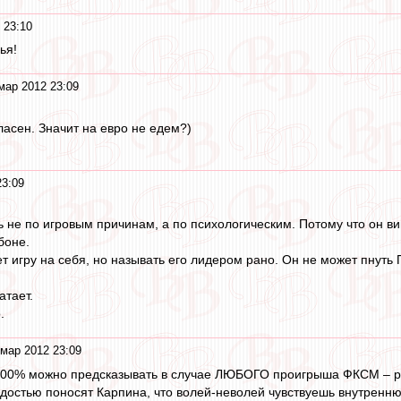
 23:10
ья!
мар 2012 23:09
гласен. Значит на евро не едем?)
23:09
ь не по игровым причинам, а по психологическим. Потому что он ви
боне.
т игру на себя, но называть его лидером рано. Он не может пнуть
атает.
.
мар 2012 23:09
 100% можно предсказывать в случае ЛЮБОГО проигрыша ФКСМ – ра
адостью поносят Карпина, что волей-неволей чувствуешь внутренню