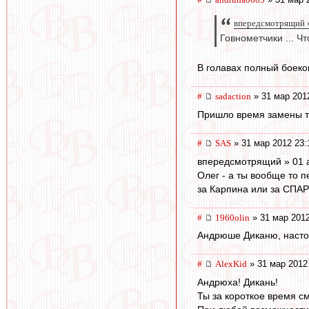
впередсмотрящий »
Говнометчики ... Ч
В голавах полный боеко
#
sadaction
» 31 мар 201
Пришло время замены тр
#
SAS
» 31 мар 2012 23:
впередсмотрящий » 01 
Олег - а ты вообще то 
за Карпина или за СПА
#
1960olin
» 31 мар 2012
Андрюше Диканю, насто
#
AlexKid
» 31 мар 2012
Андрюха! Дикань!
Ты за короткое время с