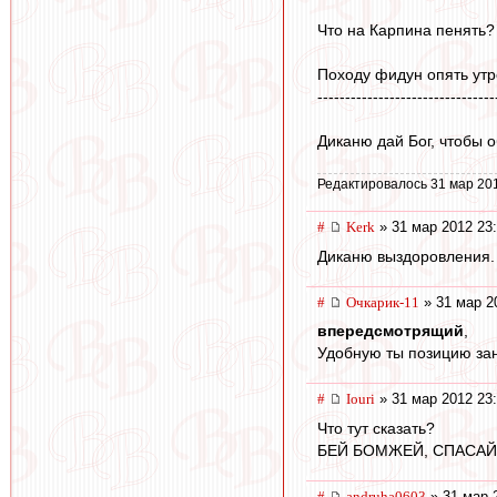
Что на Карпина пенять? 
Походу фидун опять утрё
--------------------------------
Диканю дай Бог, чтобы 
Редактировалось 31 мар 20
#
Kerk
» 31 мар 2012 23
Диканю выздоровления. 
#
Очкарик-11
» 31 мар 2
впередсмотрящий
,
Удобную ты позицию зан
#
Iouri
» 31 мар 2012 23
Что тут сказать?
БЕЙ БОМЖЕЙ, СПАСАЙ
#
andruha0603
» 31 мар 