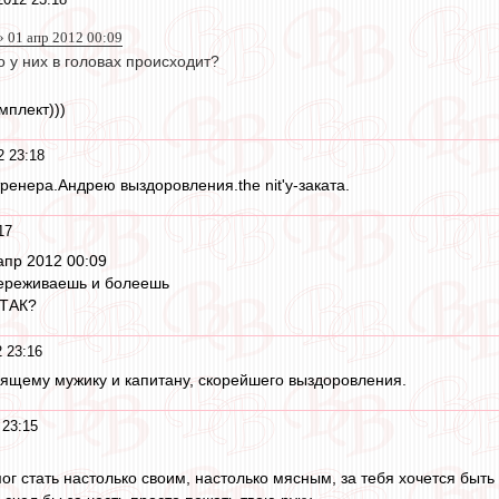
 01 апр 2012 00:09
то у них в головах происходит?
мплект)))
2 23:18
енера.Андрею выздоровления.the nit'у-заката.
17
апр 2012 00:09
переживаешь и болеешь
РТАК?
 23:16
ящему мужику и капитану, скорейшего выздоровления.
 23:15
мог стать настолько своим, настолько мясным, за тебя хочется быт