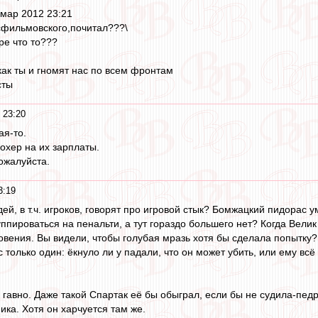
 мар 2012 23:21
фильмовского,почитал???\
ре что то???
 как ты и гномят нас по всем фронтам
сты
 23:20
ая-то.
охер на их зарплаты.
ожалуйста.
3:19
дей, в т.ч. игроков, говорят про игровой стык? Бомжацкий пидорас
ппироваться на пенальти, а тут гораздо большего нет? Когда Велик 
овения. Вы видели, чтобы голубая мразь хотя бы сделала попытку? 
 только один: ёкнуло ли у падали, что он может убить, или ему в
гавно. Даже такой Спартак её бы обыграл, если бы не судила-педри
ка. Хотя он харчуется там же.