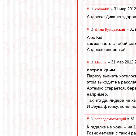
#
vovan68
» 31 мар 2012
Андрюхе Диканю здоров
#
Дима Кунцевский
» 31 
Alex Kid
как же часто с тобой со
Андрюхе здоровья!
#
Ehidna
» 31 мар 2012 
остров крым
Пареху выгнать хотелос
этом выходит на рассла
Артемко старается, бере
например.
Так что да, лидера не хв
И Зеува фтопку, конечно
#
впередсмотрящий
» 31 
К гадалке не ходи – на
Говнометчики с такой р