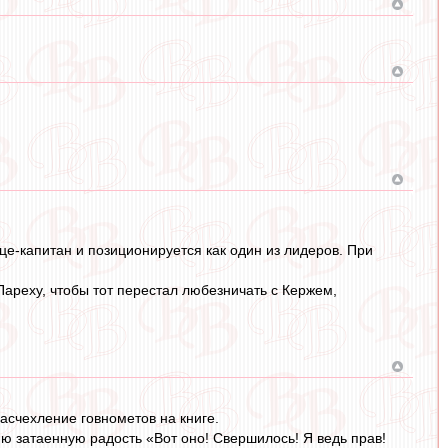
це-капитан и позиционируется как один из лидеров. При
 Пареху, чтобы тот перестал любезничать с Кержем,
счехление говнометов на книге.
ю затаенную радость «Вот оно! Свершилось! Я ведь прав!