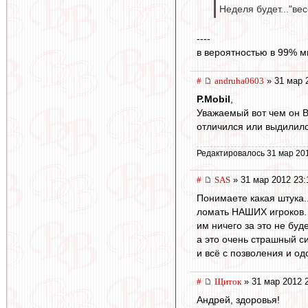
Неделя будет..."вес
----
в вероятностью в 99% м
#
andruha0603
» 31 мар 
P.Mobil
,
Уважаемый вот чем он В
отличился или выдилил
Редактировалось 31 мар 20
#
SAS
» 31 мар 2012 23:
Понимаете какая штука....
ломать НАШИХ игроков. 
им ничего за это не буде
а это очень страшный с
и всё с позволения и од
#
Щиток
» 31 мар 2012 
Андрей, здоровья!