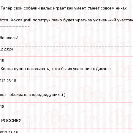
Тапёр свой собачий вальс играет как умеет. Умеет совсем никак.
тся. Хохляцкий политрук гавно будет жрать за уютненький участоч
--------------------
обошлось!
12 23:24
:19
Кержа нужно наказывать, хотя бы из уважения к Диканю.
012 23:18
ял - обсирать впередиидущих.:((
:18
 РОССИЮ!
2012 23:18