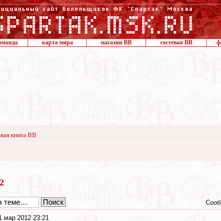
оманда
карта мира
магазин ВВ
гостевая ВВ
ф
вая книга ВВ
12
Сооб
1 мар 2012 23:21