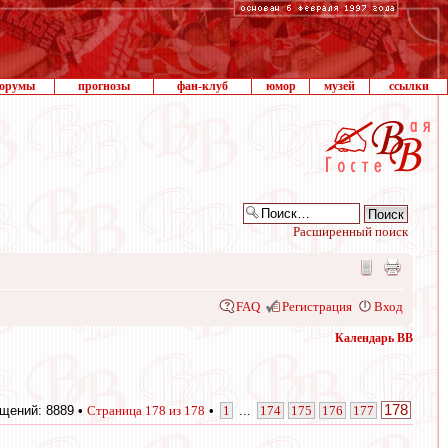
орумы
прогнозы
фан-клуб
юмор
музей
ссылки
Расширенный поиск
FAQ
Регистрация
Вход
Календарь ВВ
178
щений: 8889 •
Страница
178
из
178
•
1
...
174
175
176
177