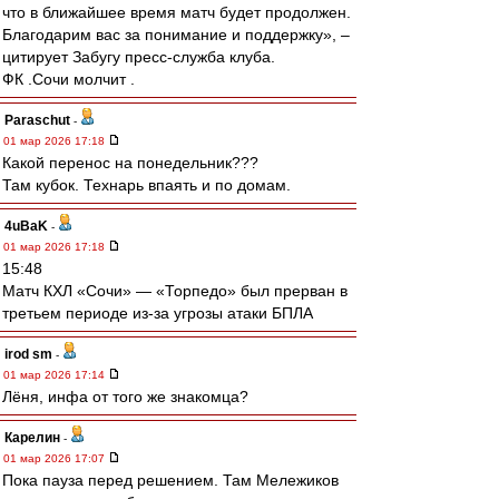
что в ближайшее время матч будет продолжен.
Благодарим вас за понимание и поддержку», –
цитирует Забугу пресс-служба клуба.
ФК .Сочи молчит .
Paraschut
-
01 мар 2026 17:18
Какой перенос на понедельник???
Там кубок. Технарь впаять и по домам.
4uBaK
-
01 мар 2026 17:18
15:48
Матч КХЛ «Сочи» — «Торпедо» был прерван в
третьем периоде из-за угрозы атаки БПЛА
irod sm
-
01 мар 2026 17:14
Лёня, инфа от того же знакомца?
Карелин
-
01 мар 2026 17:07
Пока пауза перед решением. Там Мележиков