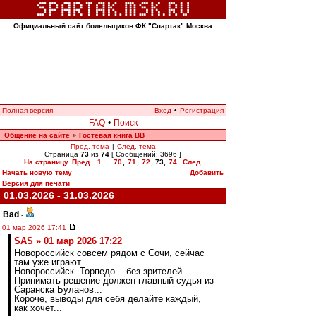
Официальный сайт болельщиков ФК "Спартак" Москва
Полная версия
Вход
•
Регистрация
FAQ
•
Поиск
Общение на сайте
Гостевая книга ВВ
»
Пред. тема
|
След. тема
Страница
73
из
74
[ Сообщений: 3696 ]
На страницу
Пред.
1
...
70
,
71
,
72
,
73
,
74
След.
Начать новую тему
Добавить
Версия для печати
01.03.2026 - 31.03.2026
Bad
-
01 мар 2026 17:41
SAS » 01 мар 2026 17:22
Новороссийск совсем рядом с Сочи, сейчас
там уже играют
Новороссийск- Торпедо....без зрителей
Принимать решение должен главный судья из
Саранска Буланов...
Короче, выводы для себя делайте каждый,
как хочет...