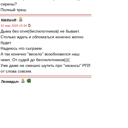
сирены?
Полный треш.
Nikiforoff
-
01 мар 2026 15:34
Дыма без огня(беспилотников) не бывает.
Столько ждать и обломаться конечно жопно
будет.
Надеюсь что сыграем.
А так конечно "весело" возобновился наш
чемп. От судей до беспилотников((((
Уже даже не смешно шутить про "нюансы" РПЛ
от слова совсем.
Леонидыч
-
01 мар 2026 15:27
Да не ссыте ВВы!
У меня знакомец в Сочи есть,
«приближенный».
Я у него в Ромашково 2 года квартиру снимал!
Он щас отписался: вовремя начнут! И со
зрителями.