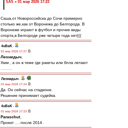
SAS » 01 мар 2026 17:22
Саша,от Новороссийска до Сочи примерно
столько же,как от Воронежа до Белгорода. В
Воронеже играют в футбол и прочие виды
спорта,в Белгороде уже четыре года нет(((
4uBaK
-
01 мар 2026 17:27
Леонидыч
,
Хмм , а он в теме где ракеты или бпла летают
..........
Леонидыч
-
01 мар 2026 17:24
Да. Он сейчас на стадионе.
Решение принимает судейка.
4uBaK
-
01 мар 2026 17:23
Paraschut
,
Проект .....после 2014 .