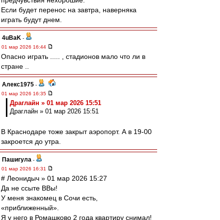
предчувствия нехорошие.
Если будет перенос на завтра, наверняка
играть будут днем.
4uBaK
-
01 мар 2026 16:44
Опасно играть ..... , стадионов мало что ли в
стране ..
Алекс1975
-
01 мар 2026 16:35
Драглайн » 01 мар 2026 15:51
Драглайн » 01 мар 2026 15:51
В Краснодаре тоже закрыт аэропорт. А в 19-00
закроется до утра.
Пашигула
-
01 мар 2026 16:31
# Леонидыч » 01 мар 2026 15:27
Да не ссыте ВВы!
У меня знакомец в Сочи есть,
«приближенный».
Я у него в Ромашково 2 года квартиру снимал!