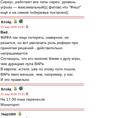
Сириус, работают все типы сирен, уровень
угрозы — максимальный((( фигово,что "Фишт"
ещё и на самом побережье построен((
Влэйд
-
01 мар 2026 15:57
Bad
,
ФИФА так лицо потерять, наверное, не
решится, но вот увеличить роль рефери при
принятии решений - действительно
напрашивается.
Соглашусь, что его мнение ближе к духу игры,
чем дурацкая лупа ВАРа.
В европе, кстати, уже по этому пути пошли,
ВАРа явно меньше, чем, например, у нас.
И это правильно.
Влэйд
-
01 мар 2026 15:53
На 17-30 пока перенесли.
Мониторят.
Увар1969
-