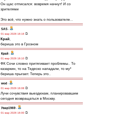
Он щас отписался: вовремя начнут! И со
зрителями
Это всё, что нужно знать о пользователе...
SAS
-
01 мар 2026 16:16
Край
,
бериша это в Грозном
Край
-
01 мар 2026 16:10
ФК Сочи словно притягивает проблемы.. То
казаркин, то на Тедеско нападали, то му*
бериша прыгает. Теперь это..
wod
-
01 мар 2026 16:08
Лучи сочувствия выездюкам, планировавшим
сегодня возвращаться в Москву.
Увар1969
-
01 мар 2026 16:00