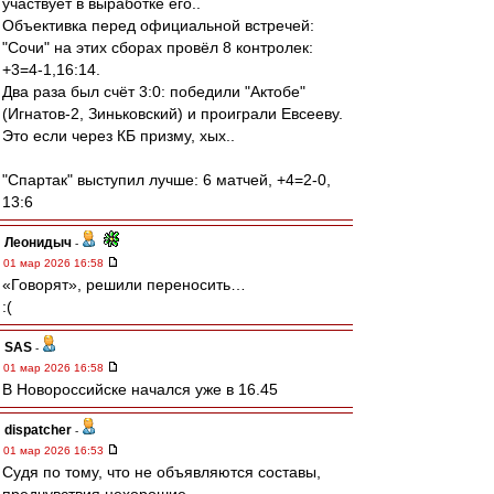
участвует в выработке его..
Объективка перед официальной встречей:
"Сочи" на этих сборах провёл 8 контролек:
+3=4-1,16:14.
Два раза был счёт 3:0: победили "Актобе"
(Игнатов-2, Зиньковский) и проиграли Евсееву.
Это если через КБ призму, хых..
"Спартак" выступил лучше: 6 матчей, +4=2-0,
13:6
Леонидыч
-
01 мар 2026 16:58
«Говорят», решили переносить…
:(
SAS
-
01 мар 2026 16:58
В Новороссийске начался уже в 16.45
dispatcher
-
01 мар 2026 16:53
Судя по тому, что не объявляются составы,