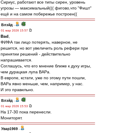
Сириус, работают все типы сирен, уровень
угрозы — максимальный((( фигово,что "Фишт"
ещё и на самом побережье построен((
Влэйд
-
01 мар 2026 15:57
Bad
,
ФИФА так лицо потерять, наверное, не
решится, но вот увеличить роль рефери при
принятии решений - действительно
напрашивается.
Соглашусь, что его мнение ближе к духу игры,
чем дурацкая лупа ВАРа.
В европе, кстати, уже по этому пути пошли,
ВАРа явно меньше, чем, например, у нас.
И это правильно.
Влэйд
-
01 мар 2026 15:53
На 17-30 пока перенесли.
Мониторят.
Увар1969
-