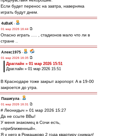
предчувствия нехорошие.
Если будет перенос на завтра, наверняка
играть будут днем.
4uBaK
-
01 мар 2026 16:44
Опасно играть ..... , стадионов мало что ли в
стране ..
Алекс1975
-
01 мар 2026 16:35
Драглайн » 01 мар 2026 15:51
Драглайн » 01 мар 2026 15:51
В Краснодаре тоже закрыт аэропорт. А в 19-00
закроется до утра.
Пашигула
-
01 мар 2026 16:31
# Леонидыч » 01 мар 2026 15:27
Да не ссыте ВВы!
У меня знакомец в Сочи есть,
«приближенный».
Я у него в Ромашково 2 года квартиру снимал!