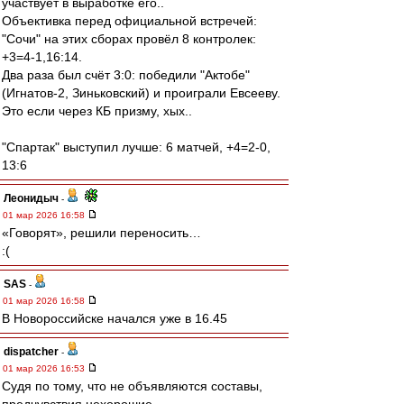
участвует в выработке его..
Объективка перед официальной встречей:
"Сочи" на этих сборах провёл 8 контролек:
+3=4-1,16:14.
Два раза был счёт 3:0: победили "Актобе"
(Игнатов-2, Зиньковский) и проиграли Евсееву.
Это если через КБ призму, хых..
"Спартак" выступил лучше: 6 матчей, +4=2-0,
13:6
Леонидыч
-
01 мар 2026 16:58
«Говорят», решили переносить…
:(
SAS
-
01 мар 2026 16:58
В Новороссийске начался уже в 16.45
dispatcher
-
01 мар 2026 16:53
Судя по тому, что не объявляются составы,