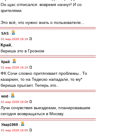
Он щас отписался: вовремя начнут! И со
зрителями
Это всё, что нужно знать о пользователе...
SAS
-
01 мар 2026 16:16
Край
,
бериша это в Грозном
Край
-
01 мар 2026 16:10
ФК Сочи словно притягивает проблемы.. То
казаркин, то на Тедеско нападали, то му*
бериша прыгает. Теперь это..
wod
-
01 мар 2026 16:08
Лучи сочувствия выездюкам, планировавшим
сегодня возвращаться в Москву.
Увар1969
-
01 мар 2026 16:00