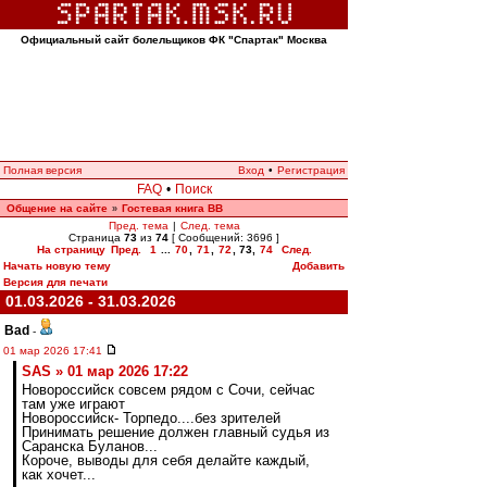
Официальный сайт болельщиков ФК "Спартак" Москва
Полная версия
Вход
•
Регистрация
FAQ
•
Поиск
Общение на сайте
Гостевая книга ВВ
»
Пред. тема
|
След. тема
Страница
73
из
74
[ Сообщений: 3696 ]
На страницу
Пред.
1
...
70
,
71
,
72
,
73
,
74
След.
Начать новую тему
Добавить
Версия для печати
01.03.2026 - 31.03.2026
Bad
-
01 мар 2026 17:41
SAS » 01 мар 2026 17:22
Новороссийск совсем рядом с Сочи, сейчас
там уже играют
Новороссийск- Торпедо....без зрителей
Принимать решение должен главный судья из
Саранска Буланов...
Короче, выводы для себя делайте каждый,
как хочет...