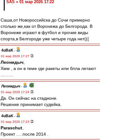
SAS » 01 мар 2026 17:22
Саша,от Новороссийска до Сочи примерно
столько же,как от Воронежа до Белгорода. В
Воронеже играют в футбол и прочие виды
спорта,в Белгороде уже четыре года нет(((
4uBaK
-
01 мар 2026 17:27
Леонидыч
,
Хмм , а он в теме где ракеты или бпла летают
..........
Леонидыч
-
01 мар 2026 17:24
Да. Он сейчас на стадионе.
Решение принимает судейка.
4uBaK
-
01 мар 2026 17:23
Paraschut
,
Проект .....после 2014 .