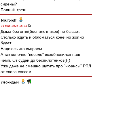
сирены?
Полный треш.
Nikiforoff
-
01 мар 2026 15:34
Дыма без огня(беспилотников) не бывает.
Столько ждать и обломаться конечно жопно
будет.
Надеюсь что сыграем.
А так конечно "весело" возобновился наш
чемп. От судей до беспилотников((((
Уже даже не смешно шутить про "нюансы" РПЛ
от слова совсем.
Леонидыч
-
01 мар 2026 15:27
Да не ссыте ВВы!
У меня знакомец в Сочи есть,
«приближенный».
Я у него в Ромашково 2 года квартиру снимал!
Он щас отписался: вовремя начнут! И со
зрителями.