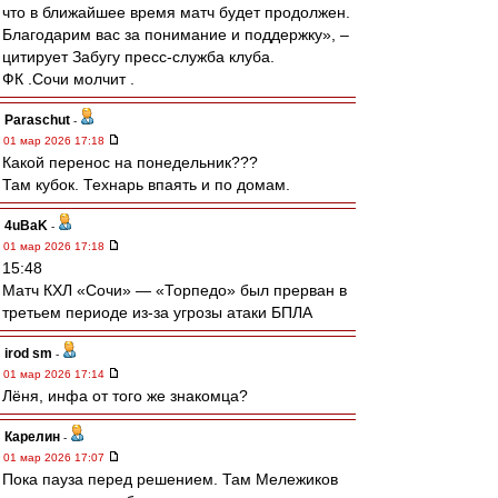
что в ближайшее время матч будет продолжен.
Благодарим вас за понимание и поддержку», –
цитирует Забугу пресс-служба клуба.
ФК .Сочи молчит .
Paraschut
-
01 мар 2026 17:18
Какой перенос на понедельник???
Там кубок. Технарь впаять и по домам.
4uBaK
-
01 мар 2026 17:18
15:48
Матч КХЛ «Сочи» — «Торпедо» был прерван в
третьем периоде из-за угрозы атаки БПЛА
irod sm
-
01 мар 2026 17:14
Лёня, инфа от того же знакомца?
Карелин
-
01 мар 2026 17:07
Пока пауза перед решением. Там Мележиков