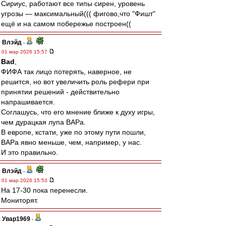
Сириус, работают все типы сирен, уровень
угрозы — максимальный((( фигово,что "Фишт"
ещё и на самом побережье построен((
Влэйд
-
01 мар 2026 15:57
Bad
,
ФИФА так лицо потерять, наверное, не
решится, но вот увеличить роль рефери при
принятии решений - действительно
напрашивается.
Соглашусь, что его мнение ближе к духу игры,
чем дурацкая лупа ВАРа.
В европе, кстати, уже по этому пути пошли,
ВАРа явно меньше, чем, например, у нас.
И это правильно.
Влэйд
-
01 мар 2026 15:53
На 17-30 пока перенесли.
Мониторят.
Увар1969
-