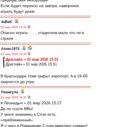
предчувствия нехорошие.
Если будет перенос на завтра, наверняка
играть будут днем.
4uBaK
-
01 мар 2026 16:44
Опасно играть ..... , стадионов мало что ли в
стране ..
Алекс1975
-
01 мар 2026 16:35
Драглайн » 01 мар 2026 15:51
Драглайн » 01 мар 2026 15:51
В Краснодаре тоже закрыт аэропорт. А в 19-00
закроется до утра.
Пашигула
-
01 мар 2026 16:31
# Леонидыч » 01 мар 2026 15:27
Да не ссыте ВВы!
У меня знакомец в Сочи есть,
«приближенный».
Я у него в Ромашково 2 года квартиру снимал!