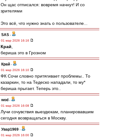
Он щас отписался: вовремя начнут! И со
зрителями
Это всё, что нужно знать о пользователе...
SAS
-
01 мар 2026 16:16
Край
,
бериша это в Грозном
Край
-
01 мар 2026 16:10
ФК Сочи словно притягивает проблемы.. То
казаркин, то на Тедеско нападали, то му*
бериша прыгает. Теперь это..
wod
-
01 мар 2026 16:08
Лучи сочувствия выездюкам, планировавшим
сегодня возвращаться в Москву.
Увар1969
-
01 мар 2026 16:00