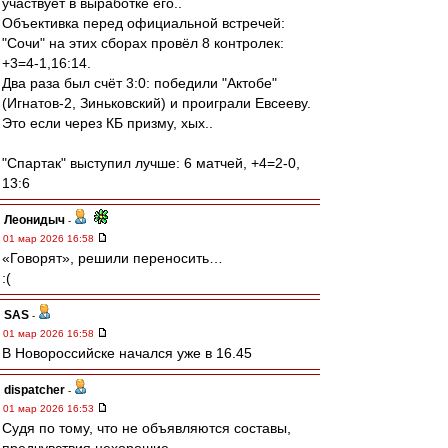
участвует в выработке его..
Объективка перед официальной встречей:
"Сочи" на этих сборах провёл 8 контролек:
+3=4-1,16:14.
Два раза был счёт 3:0: победили "Актобе"
(Игнатов-2, Зиньковский) и проиграли Евсееву.
Это если через КБ призму, хых..
"Спартак" выступил лучше: 6 матчей, +4=2-0,
13:6
Леонидыч
-
01 мар 2026 16:58
«Говорят», решили переносить…
:(
SAS
-
01 мар 2026 16:58
В Новороссийске начался уже в 16.45
dispatcher
-
01 мар 2026 16:53
Судя по тому, что не объявляются составы,