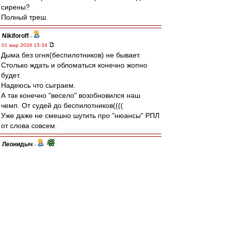
сирены?
Полный треш.
Nikiforoff
-
01 мар 2026 15:34
Дыма без огня(беспилотников) не бывает.
Столько ждать и обломаться конечно жопно
будет.
Надеюсь что сыграем.
А так конечно "весело" возобновился наш
чемп. От судей до беспилотников((((
Уже даже не смешно шутить про "нюансы" РПЛ
от слова совсем.
Леонидыч
-
01 мар 2026 15:27
Да не ссыте ВВы!
У меня знакомец в Сочи есть,
«приближенный».
Я у него в Ромашково 2 года квартиру снимал!
Он щас отписался: вовремя начнут! И со
зрителями.