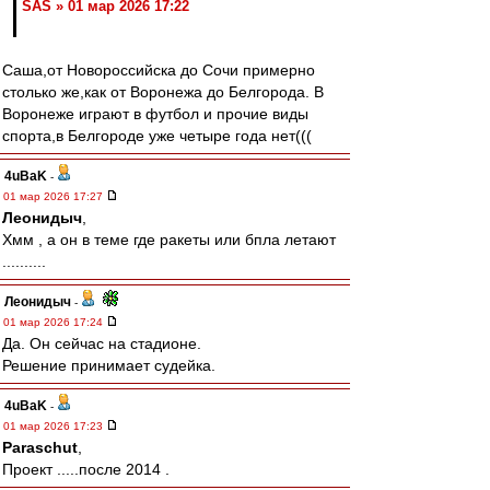
SAS » 01 мар 2026 17:22
Саша,от Новороссийска до Сочи примерно
столько же,как от Воронежа до Белгорода. В
Воронеже играют в футбол и прочие виды
спорта,в Белгороде уже четыре года нет(((
4uBaK
-
01 мар 2026 17:27
Леонидыч
,
Хмм , а он в теме где ракеты или бпла летают
..........
Леонидыч
-
01 мар 2026 17:24
Да. Он сейчас на стадионе.
Решение принимает судейка.
4uBaK
-
01 мар 2026 17:23
Paraschut
,
Проект .....после 2014 .