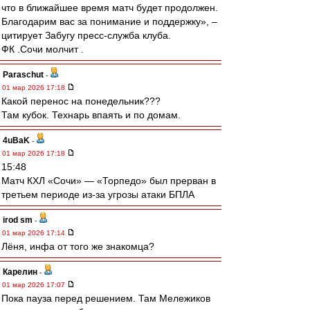
что в ближайшее время матч будет продолжен.
Благодарим вас за понимание и поддержку», –
цитирует Забугу пресс-служба клуба.
ФК .Сочи молчит .
Paraschut
-
01 мар 2026 17:18
Какой перенос на понедельник???
Там кубок. Технарь впаять и по домам.
4uBaK
-
01 мар 2026 17:18
15:48
Матч КХЛ «Сочи» — «Торпедо» был прерван в
третьем периоде из-за угрозы атаки БПЛА
irod sm
-
01 мар 2026 17:14
Лёня, инфа от того же знакомца?
Карелин
-
01 мар 2026 17:07
Пока пауза перед решением. Там Мележиков