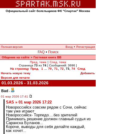
Официальный сайт болельщиков ФК "Спартак" Москва
Полная версия
Вход
•
Регистрация
FAQ
•
Поиск
Общение на сайте
Гостевая книга ВВ
»
Пред. тема
|
След. тема
Страница
73
из
74
[ Сообщений: 3696 ]
На страницу
Пред.
1
...
70
,
71
,
72
,
73
,
74
След.
Начать новую тему
Добавить
Версия для печати
01.03.2026 - 31.03.2026
Bad
-
01 мар 2026 17:41
SAS » 01 мар 2026 17:22
Новороссийск совсем рядом с Сочи, сейчас
там уже играют
Новороссийск- Торпедо....без зрителей
Принимать решение должен главный судья из
Саранска Буланов...
Короче, выводы для себя делайте каждый,
как хочет...