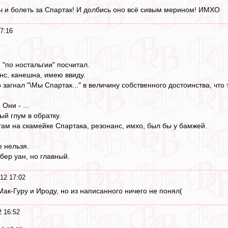
тч и болеть за Спартак! И долбись оно всё сивым мерином! ИМХО
7:16
 "по ностальгии" посчитал.
нс, канешна, имею ввиду.
 загнал "\Мы Спартак..." в величину собственного достоинства, чт
Они - ...
ый глум в обратку.
там на скамейке Спартака, резонанс, имхо, был бы у бамжей.
е нельзя.
бер уан, но главный.
12 17:02
ак-Гуру и Ироду, но из написанного ничего не понял(
 16:52