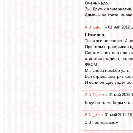
Очень надо.
Зы. Других альтернатив,
Админы не трите, иначе 
#
walkin
» 01 май 2012 1
Штиллер
,
Так я ж и не спорю. И п
При этом ограничивая 
Системы нет, она плаваю
строится стадион, нала
ФКСМ.
Мы снова намбер уан.
Вся страна смотрит как 
И если он щас уйдет ост
#
Терсит
» 01 май 2012 
В дубле те же беды что
#
_Ale
» 01 май 2012 16
1-3 проигрываем