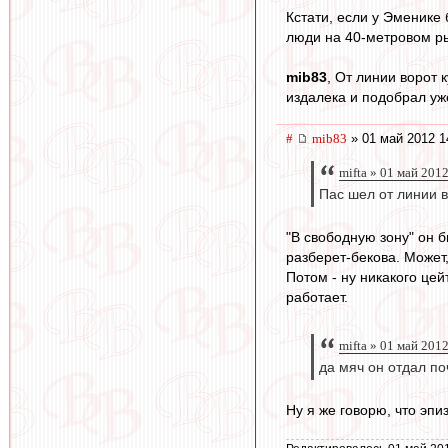
Кстати, если у Эменике 
люди на 40-метровом ры
mib83
, От линии ворот 
издалека и подобрал уж
#
mib83
» 01 май 2012 1
mifta » 01 май 201
Пас шел от линии в
"В свободную зону" он б
разберет-бекова. Может
Потом - ну никакого цей
работает.
mifta » 01 май 201
да мяч он отдал по
Ну я же говорю, что эпиз