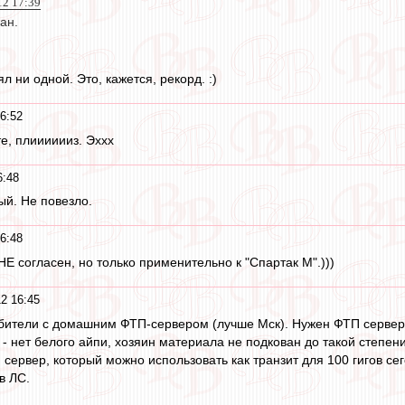
12 17:39
ан.
л ни одной. Это, кажется, рекорд. :)
6:52
е, плииииииз. Эххх
6:48
й. Не повезло.
6:48
НЕ согласен, но только применительно к "Спартак М".)))
2 16:45
бители с домашним ФТП-сервером (лучше Мск). Нужен ФТП сервер с
- нет белого айпи, хозяин материала не подкован до такой степени
 сервер, который можно использовать как транзит для 100 гигов се
в ЛС.