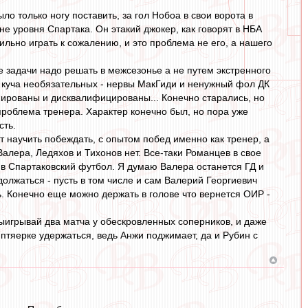
ло только ногу поставить, за гол Нобоа в свои ворота в
 не уровня Спартака. Он этакий джокер, как говорят в НБА
льно играть к сожалению, и это проблема не его, а нашего
е задачи надо решать в межсезонье а не путем экстренного
их куча необязательных - нервы МакГиди и ненужный фол ДК
мированы и дисквалифицированы... Конечно старались, но
проблема тренера. Характер конечно был, но пора уже
сть.
т научить побеждать, с опытом побед именно как тренер, а
Валера, Ледяхов и Тихонов нет. Все-таки Романцев в свое
 в Спартаковский футбол. Я думаю Валера останется ГД и
олжаться - пусть в том числе и сам Валерий Георгиевич
ь. Конечно еще можно держать в голове что вернется ОИР -
выигрывай два матча у обескровленных соперников, и даже
 птяерке удержаться, ведь Анжи поджимает, да и Рубин с