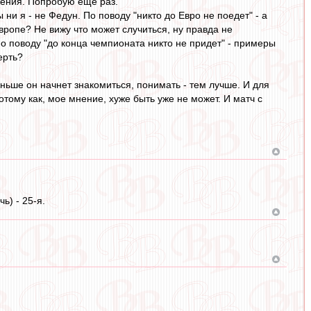
рения. Попробую еще раз.
 ни я - не Федун. По поводу "никто до Евро не поедет" - а
вропе? Не вижу что может случиться, ну правда не
По поводу "до конца чемпионата никто не придет" - примеры
ерть?
ньше он начнет знакомиться, понимать - тем лучше. И для
отому как, мое мнение, хуже быть уже не может. И матч с
ь) - 25-я.