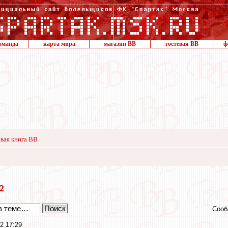
оманда
карта мира
магазин ВВ
гостевая ВВ
ф
вая книга ВВ
12
Сооб
2 17:29