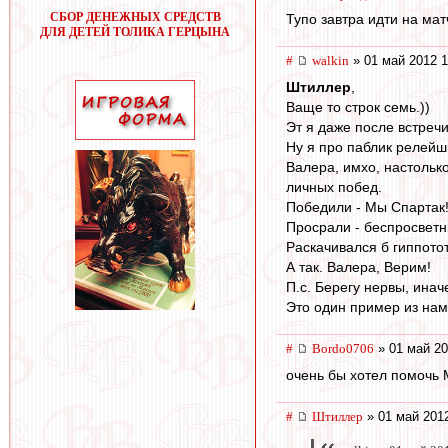
СБОР ДЕНЕЖНЫХ СРЕДСТВ
Тупо завтра идти на ма
ДЛЯ ДЕТЕЙ ТОЛИКА ГЕРЦЫНА
#
walkin
» 01 май 2012 1
Штиллер
,
Ваще то строк семь.))
Эт я даже после встречи
Ну я про паблик релейш
Валера, имхо, настолько
личных побед.
Победили - Мы Спартак! 
Просрали - беспросветн
Раскачивался б гиппото
А так. Валера, Верим!
П.с. Берегу нервы, инач
Это один пример из нам
#
Bordo0706
» 01 май 20
очень бы хотел помочь М
#
Штиллер
» 01 май 2012