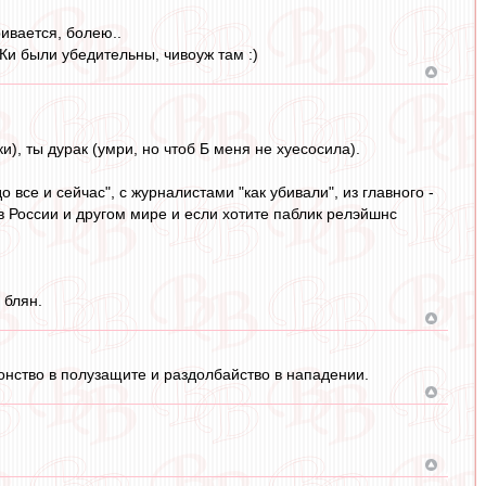
ривается, болею..
Ки были убедительны, чивоуж там :)
и), ты дурак (умри, но чтоб Б меня не хуесосила).
все и сейчас", с журналистами "как убивали", из главного -
 России и другом мире и если хотите паблик релэйшнс
 блян.
онство в полузащите и раздолбайство в нападении.