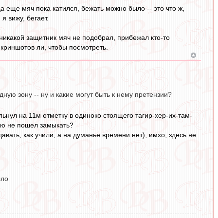
а еще мяч пока катился, бежать можно было -- это что ж,
 вижу, бегает.
 никакой защитник мяч не подобрал, прибежал кто-то
скриншотов ли, чтобы посмотреть.
ную зону -- ну и какие могут быть к нему претензии?
льнул на 11м отметку в одиноко стоящего тагир-хер-их-там-
нюю не пошел замыкать?
авать, как учили, а на думанье времени нет), имхо, здесь не
ыло