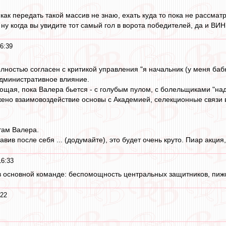
 как передать такой массив не знаю, ехать куда то пока не рассмат
ну когда вы увидите тот самый гол в ворота победителей, да и ВИН
6:39
олностью согласен с критикой управления "я начальник (у меня бабк
административное влияние.
щая, пока Валера бьется - с голубым пулом, с болельщиками "надо 
жено взаимовоздействие основы с Академией, селекционные связи в
там Валера.
авив после себя ... (додумайте), это будет очень круто. Пиар акция,
16:33
 в основной команде: беспомощность центральных защитников, пиж
:22