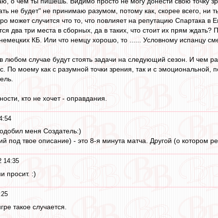
ю, о чем ты пишешь. Видимо просто не могу донести свою точку з
ать не будет" не принимаю разумом, потому как, скорее всего, ни ты
ро может случится что то, что повлияет на репутацию Спартака в Е
я два три места в сборных, да в таких, что стоит их прям ждать? 
 немецких КБ. Или что немцу хорошо, то ...... Условному испанцу см
 любом случае будут стоять задачи на следующий сезон. И чем ра
с. По моему как с разумной точки зрения, так и с эмоциональной, п
ель.
ности, кто не хочет - оправдания.
4:54
одобил меня Создатель:)
 под твое описание) - это 8-я минута матча. Другой (о котором реч
 14:35
и просит. :)
:25
игре такое случается.