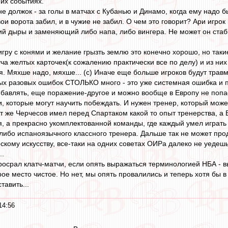
их событиях.
е должок - за голы в матчах с Кубанью и Динамо, когда ему надо бы
вои ворота забил, и в чужие не забил. О чем это говорит? Ари игрок
ий дыры и заменяющий либо напа, либо вингера. Не может он стаби
игру с конями и желание грызть землю это конечно хорошо, но таки
уча желтых карточек(к сожалению практически все по делу) и из н
я. Мяхше надо, мяхше... (с) Иначе еще больше игроков будут трав
упых разовых ошибок СТОЛЬКО много - это уже системная ошибка и 
ибавлять, еще поражение-другое и можно вообще в Европу не попа
и, которые могут научить побеждать. И нужен тренер, который може
тот же Черчесов имел перед Спартаком какой то опыт тренерства, а 
я, а прекрасно укомплектованной команды, где каждый умел играть
 либо испаноязычного классного тренера. Дальше так не может прод
скому искусству, все-таки на одних советах ОИРа далеко не уедеш
..
просрал клатч-матчи, если опять выражаться терминологией НБА - 
ое место чистое. Но нет, мы опять провалились и теперь хотя бы в
тавить...
14:56