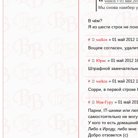
walkin » 01 май 20
Мы снова намбер у
В чём?
Я из шести строк не поня
#
walkin
» 01 май 2012 1
Вощем согласен, удалит
#
Юрис
» 01 май 2012 1
Штрафной замечательны
#
walkin
» 01 май 2012 1
Сорри, в первой строке 
#
Мак-Гуру
» 01 май 201
Парни, IT-шники или лю
самостоятельно не могу 
У кого то есть домашний
Либо к Ироду, либо мне 
Добро отзовется (с)