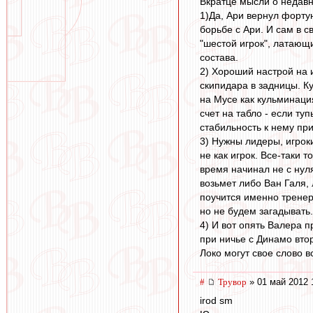
Вкратце мысли о недавн
1)Да, Ари вернул фортун
борьбе с Ари. И сам в с
"шестой игрок", латающ
состава.
2) Хороший настрой на 
скипидара в задницы. К
на Мусе как кульминаци
счет на табло - если т
стабильность к нему пр
3) Нужны лидеры, игрок
не как игрок. Все-таки 
время начинал не с нул
возьмет либо Ван Галя,
поучится именно тренер
но не будем загадывать.
4) И вот опять Валера 
при ничье с Динамо втор
Локо могут свое слово вс
#
Трувор
» 01 май 2012 
irod sm