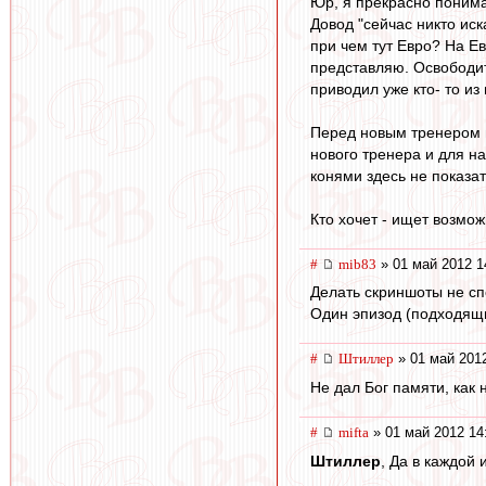
Юр, я прекрасно понима
Довод "сейчас никто иск
при чем тут Евро? На Ев
представляю. Освободитс
приводил уже кто- то из
Перед новым тренером в
нового тренера и для на
конями здесь не показат
Кто хочет - ищет возмож
#
mib83
» 01 май 2012 1
Делать скриншоты не сп
Один эпизод (подходящий
#
Штиллер
» 01 май 2012
Не дал Бог памяти, как н
#
mifta
» 01 май 2012 14
Штиллер
, Да в каждой 