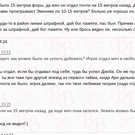
было 15 метров форы, да мяч он отдал почти на 15 метров назад, д
вке проигрывают Эменике по 10-15 метров? Больно уж хорошо он, я
куда-то в район линии штрафной, дай бог памяти, пас был. Причем
е за штрафной, дай бог памяти. Ну или брось видео ли, несколько 
4:24
2 15:15
орот, как можно было не успеть добежать? Игрок отдал мяч в свобод
ы отдал, если бы отдавал под себя, туда бы успел Дзюба. Он же пу
, ты все-таки про другой эпизод из первого тайма, когда Ари даль
тнота не было, игрок далеко, так что твоя любимая теория (надо отд
2 15:25
чти на 15 метров назад, да еще мяч пока катился, бежать можно б
од не видел!:)