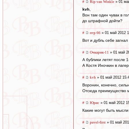
#
Rip van Winkle
» 01 ма
kvh
,
Вон там один чувак в го
до штрафной дойти?
#
птр 66
» 01 май 2012 1
Вот и дубль себе загнал
#
Очкарик-11
» 01 май 2
А бублики летят после 1-
А Костя Иночкин в лагере
#
kvh
» 01 май 2012 15:
Воронин, конечно, сильн
Отсюда преимущество м
#
Юрис
» 01 май 2012 1
Какие могут быть мысли
#
pavel-first
» 01 май 201