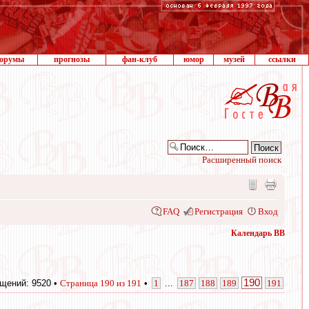
орумы
прогнозы
фан-клуб
юмор
музей
ссылки
Расширенный поиск
FAQ
Регистрация
Вход
Календарь ВВ
190
щений: 9520 •
Страница
190
из
191
•
1
...
187
188
189
191