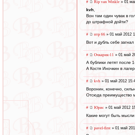
#
Rip van Winkle
» 01 ма
kvh
,
Вон там один чувак в го
до штрафной дойти?
#
птр 66
» 01 май 2012 1
Вот и дубль себе загнал
#
Очкарик-11
» 01 май 2
А бублики летят после 1-
А Костя Иночкин в лагере
#
kvh
» 01 май 2012 15:
Воронин, конечно, сильн
Отсюда преимущество м
#
Юрис
» 01 май 2012 1
Какие могут быть мысли
#
pavel-first
» 01 май 201