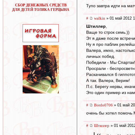
СБОР ДЕНЕЖНЫХ СРЕДСТВ
Тупо завтра идти на ма
ДЛЯ ДЕТЕЙ ТОЛИКА ГЕРЦЫНА
#
walkin
» 01 май 2012 1
Штиллер
,
Ваще то строк семь.))
Эт я даже после встречи
Ну я про паблик релейш
Валера, имхо, настолько
личных побед.
Победили - Мы Спартак! 
Просрали - беспросветн
Раскачивался б гиппото
А так. Валера, Верим!
П.с. Берегу нервы, инач
Это один пример из нам
#
Bordo0706
» 01 май 20
очень бы хотел помочь М
#
Штиллер
» 01 май 2012