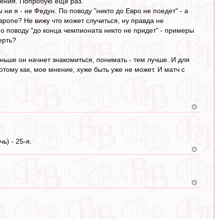
рения. Попробую еще раз.
 ни я - не Федун. По поводу "никто до Евро не поедет" - а
вропе? Не вижу что может случиться, ну правда не
По поводу "до конца чемпионата никто не придет" - примеры
ерть?
ньше он начнет знакомиться, понимать - тем лучше. И для
отому как, мое мнение, хуже быть уже не может. И матч с
ь) - 25-я.