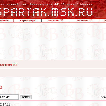
оманда
карта мира
магазин ВВ
гостевая ВВ
ф
вая книга ВВ
12
Сооб
2 17:29