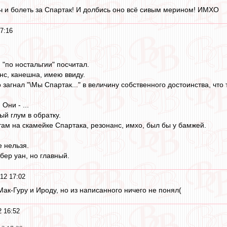
тч и болеть за Спартак! И долбись оно всё сивым мерином! ИМХО
7:16
 "по ностальгии" посчитал.
нс, канешна, имею ввиду.
 загнал "\Мы Спартак..." в величину собственного достоинства, чт
Они - ...
ый глум в обратку.
там на скамейке Спартака, резонанс, имхо, был бы у бамжей.
е нельзя.
бер уан, но главный.
12 17:02
ак-Гуру и Ироду, но из написанного ничего не понял(
 16:52