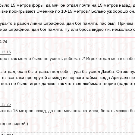
было 15 метров форы, да мяч он отдал почти на 15 метров назад, д
вке проигрывают Эменике по 10-15 метров? Больно уж хорошо он, я
куда-то в район линии штрафной, дай бог памяти, пас был. Причем
е за штрафной, дай бог памяти. Ну или брось видео ли, несколько 
4:24
2 15:15
орот, как можно было не успеть добежать? Игрок отдал мяч в свобод
ы отдал, если бы отдавал под себя, туда бы успел Дзюба. Он же пу
, ты все-таки про другой эпизод из первого тайма, когда Ари даль
тнота не было, игрок далеко, так что твоя любимая теория (надо отд
2 15:25
чти на 15 метров назад, да еще мяч пока катился, бежать можно б
од не видел!:)