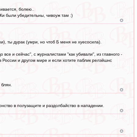
ривается, болею..
Ки были убедительны, чивоуж там :)
и), ты дурак (умри, но чтоб Б меня не хуесосила).
все и сейчас", с журналистами "как убивали", из главного -
 России и другом мире и если хотите паблик релэйшнс
 блян.
онство в полузащите и раздолбайство в нападении.