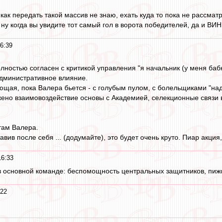
 как передать такой массив не знаю, ехать куда то пока не рассмат
ну когда вы увидите тот самый гол в ворота победителей, да и ВИН
6:39
олностью согласен с критикой управления "я начальник (у меня бабк
административное влияние.
щая, пока Валера бьется - с голубым пулом, с болельщиками "надо 
жено взаимовоздействие основы с Академией, селекционные связи в
там Валера.
авив после себя ... (додумайте), это будет очень круто. Пиар акция,
16:33
 в основной команде: беспомощность центральных защитников, пиж
:22