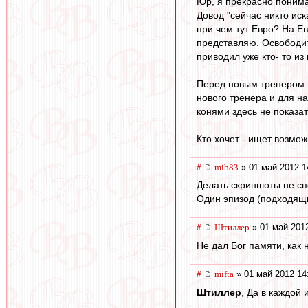
Юр, я прекрасно понима
Довод "сейчас никто иск
при чем тут Евро? На Ев
представляю. Освободитс
приводил уже кто- то из
Перед новым тренером в
нового тренера и для на
конями здесь не показат
Кто хочет - ищет возмож
#
mib83
» 01 май 2012 1
Делать скриншоты не сп
Один эпизод (подходящий
#
Штиллер
» 01 май 2012
Не дал Бог памяти, как н
#
mifta
» 01 май 2012 14
Штиллер
, Да в каждой 