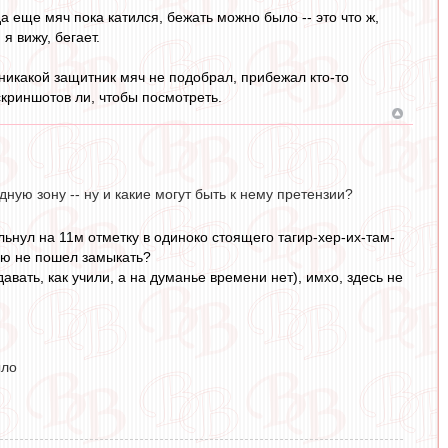
а еще мяч пока катился, бежать можно было -- это что ж,
 вижу, бегает.
 никакой защитник мяч не подобрал, прибежал кто-то
скриншотов ли, чтобы посмотреть.
ную зону -- ну и какие могут быть к нему претензии?
льнул на 11м отметку в одиноко стоящего тагир-хер-их-там-
нюю не пошел замыкать?
авать, как учили, а на думанье времени нет), имхо, здесь не
ыло