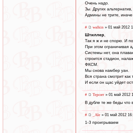
Очень надо.
Зы. Других альтернатив,
Админы не трите, иначе 
#
walkin
» 01 май 2012 1
Штиллер
,
Так я ж и не спорю. И п
При этом ограничивая 
Системы нет, она плаваю
строится стадион, нала
ФКСМ.
Мы снова намбер уан.
Вся страна смотрит как 
И если он щас уйдет ост
#
Терсит
» 01 май 2012 
В дубле те же беды что
#
_Ale
» 01 май 2012 16
1-3 проигрываем