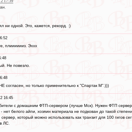
12 17:39
ан.
л ни одной. Это, кажется, рекорд. :)
6:52
е, плииииииз. Эххх
6:48
й. Не повезло.
6:48
НЕ согласен, но только применительно к "Спартак М".)))
2 16:45
бители с домашним ФТП-сервером (лучше Мск). Нужен ФТП сервер с
- нет белого айпи, хозяин материала не подкован до такой степени
 сервер, который можно использовать как транзит для 100 гигов се
в ЛС.