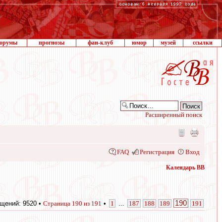
орумы
прогнозы
фан-клуб
юмор
музей
ссылки
Расширенный поиск
FAQ
Регистрация
Вход
Календарь ВВ
190
щений: 9520 •
Страница
190
из
191
•
1
...
187
188
189
191