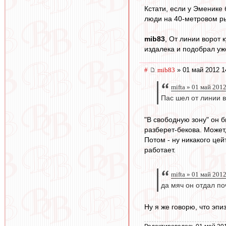
Кстати, если у Эменике 
люди на 40-метровом ры
mib83
, От линии ворот 
издалека и подобрал уж
#
mib83
» 01 май 2012 1
mifta » 01 май 201
Пас шел от линии в
"В свободную зону" он б
разберет-бекова. Может
Потом - ну никакого цей
работает.
mifta » 01 май 201
да мяч он отдал по
Ну я же говорю, что эпиз