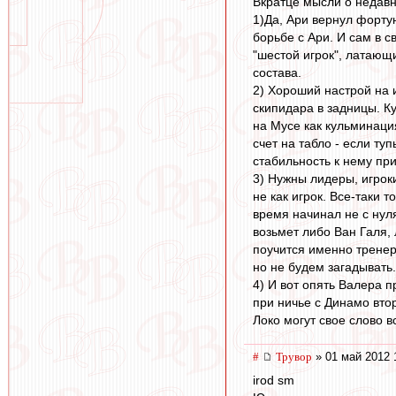
Вкратце мысли о недавн
1)Да, Ари вернул фортун
борьбе с Ари. И сам в с
"шестой игрок", латающ
состава.
2) Хороший настрой на 
скипидара в задницы. К
на Мусе как кульминаци
счет на табло - если т
стабильность к нему пр
3) Нужны лидеры, игрок
не как игрок. Все-таки 
время начинал не с нул
возьмет либо Ван Галя,
поучится именно тренер
но не будем загадывать.
4) И вот опять Валера 
при ничье с Динамо втор
Локо могут свое слово вс
#
Трувор
» 01 май 2012 
irod sm