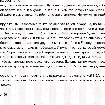
их событиях.
е должок - за голы в матчах с Кубанью и Динамо, когда ему надо бы
вои ворота забил, и в чужие не забил. О чем это говорит? Ари игрок
ий дыры и заменяющий либо напа, либо вингера. Не может он стаби
игру с конями и желание грызть землю это конечно хорошо, но таки
уча желтых карточек(к сожалению практически все по делу) и из н
я. Мяхше надо, мяхше... (с) Иначе еще больше игроков будут трав
упых разовых ошибок СТОЛЬКО много - это уже системная ошибка и 
ибавлять, еще поражение-другое и можно вообще в Европу не попа
и, которые могут научить побеждать. И нужен тренер, который може
тот же Черчесов имел перед Спартаком какой то опыт тренерства, а 
я, а прекрасно укомплектованной команды, где каждый умел играть
 либо испаноязычного классного тренера. Дальше так не может прод
скому искусству, все-таки на одних советах ОИРа далеко не уедеш
..
просрал клатч-матчи, если опять выражаться терминологией НБА - 
ое место чистое. Но нет, мы опять провалились и теперь хотя бы в
тавить...
14:56