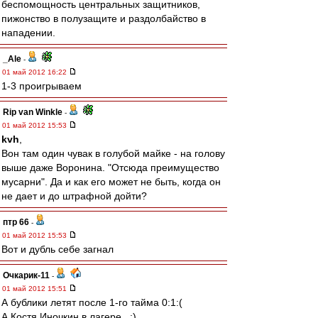
беспомощность центральных защитников,
пижонство в полузащите и раздолбайство в
нападении.
_Ale
-
01 май 2012 16:22
1-3 проигрываем
Rip van Winkle
-
01 май 2012 15:53
kvh
,
Вон там один чувак в голубой майке - на голову
выше даже Воронина. "Отсюда преимущество
мусарни". Да и как его может не быть, когда он
не дает и до штрафной дойти?
птр 66
-
01 май 2012 15:53
Вот и дубль себе загнал
Очкарик-11
-
01 май 2012 15:51
А бублики летят после 1-го тайма 0:1:(
А Костя Иночкин в лагере...:)