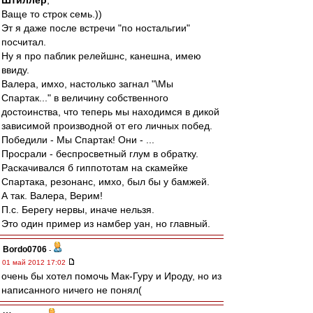
Штиллер
,
Ваще то строк семь.))
Эт я даже после встречи "по ностальгии"
посчитал.
Ну я про паблик релейшнс, канешна, имею
ввиду.
Валера, имхо, настолько загнал "\Мы
Спартак..." в величину собственного
достоинства, что теперь мы находимся в дикой
зависимой производной от его личных побед.
Победили - Мы Спартак! Они - ...
Просрали - беспросветный глум в обратку.
Раскачивался б гиппототам на скамейке
Спартака, резонанс, имхо, был бы у бамжей.
А так. Валера, Верим!
П.с. Берегу нервы, иначе нельзя.
Это один пример из намбер уан, но главный.
Bordo0706
-
01 май 2012 17:02
очень бы хотел помочь Мак-Гуру и Ироду, но из
написанного ничего не понял(