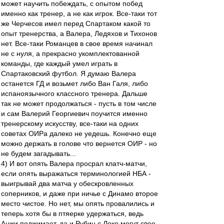
может научить побеждать, с опытом побед
именно как тренер, а не как игрок. Все-таки тот
же Черчесов имел перед Спартаком какой то
опыт тренерства, а Валера, Ледяхов и Тихонов
нет. Все-таки Романцев в свое время начинал
не с нуля, а прекрасно укомплектованной
команды, где каждый умел играть в
Спартаковский футбол. Я думаю Валера
останется ГД и возьмет либо Ван Галя, либо
испаноязычного классного тренера. Дальше
так не может продолжаться - пусть в том числе
и сам Валерий Георгиевич поучится именно
тренерскому искусству, все-таки на одних
советах ОИРа далеко не уедешь. Конечно еще
можно держать в голове что вернется ОИР - но
не будем загадывать...
4) И вот опять Валера просрал клатч-матчи,
если опять выражаться терминологией НБА -
выигрывай два матча у обескровленных
соперников, и даже при ничье с Динамо второе
место чистое. Но нет, мы опять провалились и
теперь хотя бы в птяерке удержаться, ведь
Анжи поджимает, да и Рубин с Локо могут свое