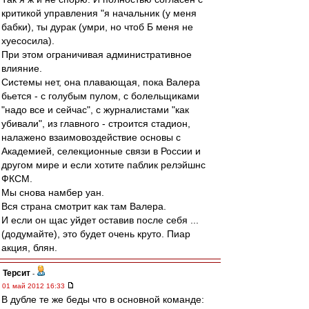
критикой управления "я начальник (у меня
бабки), ты дурак (умри, но чтоб Б меня не
хуесосила).
При этом ограничивая административное
влияние.
Системы нет, она плавающая, пока Валера
бьется - с голубым пулом, с болельщиками
"надо все и сейчас", с журналистами "как
убивали", из главного - строится стадион,
налажено взаимовоздействие основы с
Академией, селекционные связи в России и
другом мире и если хотите паблик релэйшнс
ФКСМ.
Мы снова намбер уан.
Вся страна смотрит как там Валера.
И если он щас уйдет оставив после себя ...
(додумайте), это будет очень круто. Пиар
акция, блян.
Терсит
-
01 май 2012 16:33
В дубле те же беды что в основной команде: