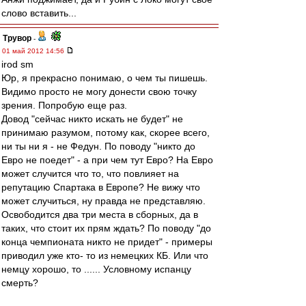
слово вставить...
Трувор
-
01 май 2012 14:56
irod sm
Юр, я прекрасно понимаю, о чем ты пишешь.
Видимо просто не могу донести свою точку
зрения. Попробую еще раз.
Довод "сейчас никто искать не будет" не
принимаю разумом, потому как, скорее всего,
ни ты ни я - не Федун. По поводу "никто до
Евро не поедет" - а при чем тут Евро? На Евро
может случится что то, что повлияет на
репутацию Спартака в Европе? Не вижу что
может случиться, ну правда не представляю.
Освободится два три места в сборных, да в
таких, что стоит их прям ждать? По поводу "до
конца чемпионата никто не придет" - примеры
приводил уже кто- то из немецких КБ. Или что
немцу хорошо, то ...... Условному испанцу
смерть?