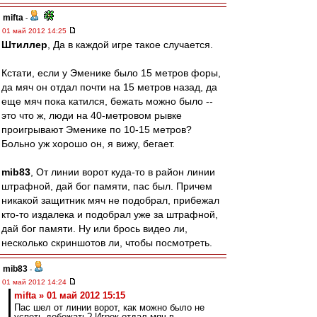
mifta
-
01 май 2012 14:25
Штиллер
, Да в каждой игре такое случается.
Кстати, если у Эменике было 15 метров форы,
да мяч он отдал почти на 15 метров назад, да
еще мяч пока катился, бежать можно было --
это что ж, люди на 40-метровом рывке
проигрывают Эменике по 10-15 метров?
Больно уж хорошо он, я вижу, бегает.
mib83
, От линии ворот куда-то в район линии
штрафной, дай бог памяти, пас был. Причем
никакой защитник мяч не подобрал, прибежал
кто-то издалека и подобрал уже за штрафной,
дай бог памяти. Ну или брось видео ли,
несколько скриншотов ли, чтобы посмотреть.
mib83
-
01 май 2012 14:24
mifta » 01 май 2012 15:15
Пас шел от линии ворот, как можно было не
успеть добежать? Игрок отдал мяч в