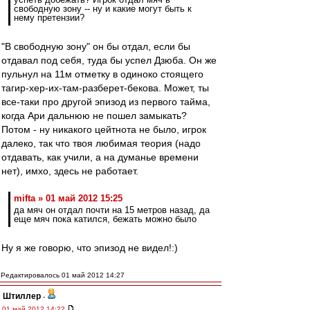
свободную зону -- ну и какие могут быть к
нему претензии?
"В свободную зону" он бы отдал, если бы
отдавал под себя, туда бы успел Дзюба. Он же
пульнул на 11м отметку в одиноко стоящего
тагир-хер-их-там-разберет-бекова. Может, ты
все-таки про другой эпизод из первого тайма,
когда Ари дальнюю не пошел замыкать?
Потом - ну никакого цейтнота не было, игрок
далеко, так что твоя любимая теория (надо
отдавать, как учили, а на думанье времени
нет), имхо, здесь не работает.
mifta » 01 май 2012 15:25
да мяч он отдал почти на 15 метров назад, да
еще мяч пока катился, бежать можно было
Ну я же говорю, что эпизод не видел!:)
Редактировалось 01 май 2012 14:27
Штиллер
-
01 май 2012 14:22