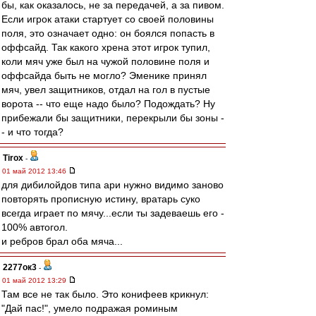
бы, как оказалось, не за передачей, а за пивом.
Если игрок атаки стартует со своей половины
поля, это означает одно: он боялся попасть в
оффсайд. Так какого хрена этот игрок тупил,
коли мяч уже был на чужой половине поля и
оффсайда быть не могло? Эменике принял
мяч, увел защитников, отдал на гол в пустые
ворота -- что еще надо было? Подождать? Ну
прибежали бы защитники, перекрыли бы зоны -
- и что тогда?
Tirox
-
01 май 2012 13:46
для дибилойдов типа ари нужно видимо заново
повторять прописную истину, вратарь суко
всегда играет по мячу...если ты задеваешь его -
100% автогол.
и ребров брал оба мяча...
2277ок3
-
01 май 2012 13:29
Там все не так было. Это конифеев крикнул:
"Дай пас!", умело подражая роминым