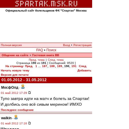
Официальный сайт болельщиков ФК "Спартак" Москва
Полная версия
Вход
•
Регистрация
FAQ
•
Поиск
Общение на сайте
Гостевая книга ВВ
»
Пред. тема
|
След. тема
Страница
190
из
191
[ Сообщений: 9520 ]
На страницу
Пред.
1
...
187
,
188
,
189
,
190
,
191
След.
Начать новую тему
Добавить
Версия для печати
01.05.2012 - 31.05.2012
МосфОлд
-
01 май 2012 17:29
Тупо завтра идти на матч и болеть за Спартак!
И долбись оно всё сивым мерином! ИМХО
Последнее сообщение
walkin
-
01 май 2012 17:16