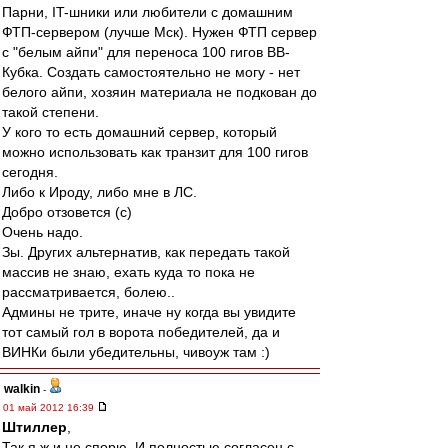
Парни, IT-шники или любители с домашним
ФТП-сервером (лучше Мск). Нужен ФТП сервер
с "белым айпи" для переноса 100 гигов ВВ-
Кубка. Создать самостоятельно не могу - нет
белого айпи, хозяин материала не подкован до
такой степени.
У кого то есть домашний сервер, который
можно использовать как транзит для 100 гигов
сегодня.
Либо к Ироду, либо мне в ЛС.
Добро отзовется (с)
Очень надо.
Зы. Других альтернатив, как передать такой
массив не знаю, ехать куда то пока не
рассматривается, болею..
Админы не трите, иначе ну когда вы увидите
тот самый гол в ворота победителей, да и
ВИНКи были убедительны, чивоуж там :)
walkin
-
01 май 2012 16:39
Штиллер
,
Так я ж и не спорю. И полностью согласен с