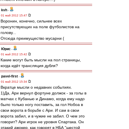
kvh
-
01 май 2012 15:47
Воронин, конечно, сильнее всех
присутствующих на поле футболистов на
голову...
Отсюда преимущество мусарни (
Юрис
-
01 май 2012 15:42
Какие могут быть мысли на пол страницы,
когда идёт трансляция дубля?
pavel-first
-
01 май 2012 15:34
Вкратце мысли о недавних событиях.
1)Да, Ари вернул фортуне должок - за голы в
матчах с Кубанью и Динамо, когда ему надо
было только ногу поставить, за гол Нобоа в
свои ворота в борьбе с Ари. И сам в свои
ворота забил, и в чужие не забил. О чем это
говорит? Ари игрок не уровня Спартака. Он
этакий джокер, как говорят в НБА "шестой