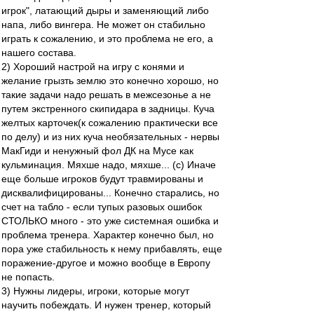
игрок", латающий дыры и заменяющий либо
напа, либо вингера. Не может он стабильно
играть к сожалению, и это проблема не его, а
нашего состава.
2) Хороший настрой на игру с конями и
желание грызть землю это конечно хорошо, но
такие задачи надо решать в межсезонье а не
путем экстренного скипидара в задницы. Куча
желтых карточек(к сожалению практически все
по делу) и из них куча необязательных - нервы
МакГиди и ненужный фол ДК на Мусе как
кульминация. Мяхше надо, мяхше... (с) Иначе
еще больше игроков будут травмированы и
дисквалифицированы... Конечно старались, но
счет на табло - если тупых разовых ошибок
СТОЛЬКО много - это уже системная ошибка и
проблема тренера. Характер конечно был, но
пора уже стабильность к нему прибавлять, еще
поражение-другое и можно вообще в Европу
не попасть.
3) Нужны лидеры, игроки, которые могут
научить побеждать. И нужен тренер, который