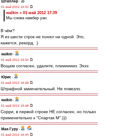
Штиллер
-
01 май 2012 16:52
walkin » 01 май 2012 17:39
Мы снова намбер уан.
В чём?
Я из шести строк не понял ни одной. Это,
кажется, рекорд. :)
walkin
-
01 май 2012 16:52
Вощем согласен, удалите, плииииииз. Эххх
Юрис
-
01 май 2012 16:48
Штрафной замечательный. Не повезло.
walkin
-
01 май 2012 16:48
Сорри, в первой строке НЕ согласен, но только
применительно к "Спартак М".)))
Мак-Гуру
-
01 май 2012 16:45