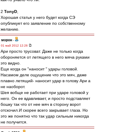
2
TonyD
,
Хорошая статья у него будет когда СЭ
опубликует его заявление по собственному
желанию.
морон
-
01 май 2012 12:26
Ари просто трусоват. Даже не только когда
обороняется от летящего в него мяча руками
это видно.
Еще когда он "наносит " удары головой.
Насамом деле ощущение что это мяч, даже
плавно летящий- наносит удар в голову Ари а
не наоборот.
Шея вобще не работает при ударе головой у
него. Он ее вдавливает, и просто подставляет
бошку так что от нее мяч в сторону ворот
отскочил.И скорее всего закрывает глаза. Но
это же понятно что так удар сильным никогда
не получится.