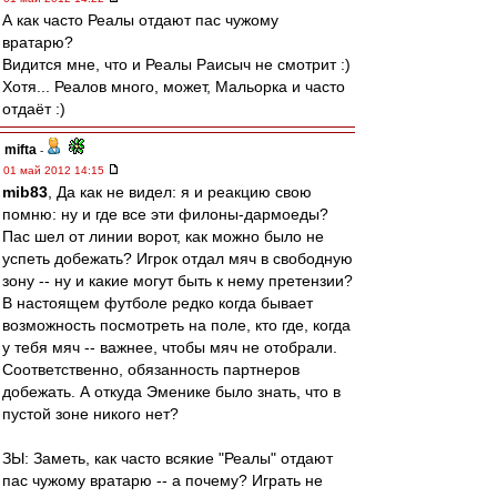
А как часто Реалы отдают пас чужому
вратарю?
Видится мне, что и Реалы Раисыч не смотрит :)
Хотя... Реалов много, может, Мальорка и часто
отдаёт :)
mifta
-
01 май 2012 14:15
mib83
, Да как не видел: я и реакцию свою
помню: ну и где все эти филоны-дармоеды?
Пас шел от линии ворот, как можно было не
успеть добежать? Игрок отдал мяч в свободную
зону -- ну и какие могут быть к нему претензии?
В настоящем футболе редко когда бывает
возможность посмотреть на поле, кто где, когда
у тебя мяч -- важнее, чтобы мяч не отобрали.
Соответственно, обязанность партнеров
добежать. А откуда Эменике было знать, что в
пустой зоне никого нет?
ЗЫ: Заметь, как часто всякие "Реалы" отдают
пас чужому вратарю -- а почему? Играть не