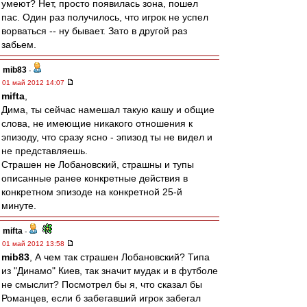
умеют? Нет, просто появилась зона, пошел
пас. Один раз получилось, что игрок не успел
ворваться -- ну бывает. Зато в другой раз
забьем.
mib83
-
01 май 2012 14:07
mifta
,
Дима, ты сейчас намешал такую кашу и общие
слова, не имеющие никакого отношения к
эпизоду, что сразу ясно - эпизод ты не видел и
не представляешь.
Страшен не Лобановский, страшны и тупы
описанные ранее конкретные действия в
конкретном эпизоде на конкретной 25-й
минуте.
mifta
-
01 май 2012 13:58
mib83
, А чем так страшен Лобановский? Типа
из "Динамо" Киев, так значит мудак и в футболе
не смыслит? Посмотрел бы я, что сказал бы
Романцев, если б забегавший игрок забегал