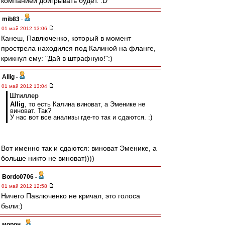
компанией доигрывать будет. :D
mib83
-
01 май 2012 13:06
Канеш, Павлюченко, который в момент
прострела находился под Калиной на фланге,
крикнул ему: "Дай в штрафную!":)
Allig
-
01 май 2012 13:04
Штиллер
Allig
, то есть Калина виноват, а Эменике не
виноват. Так?
У нас вот все анализы где-то так и сдаются. :)
Вот именно так и сдаются: виноват Эменике, а
больше никто не виноват))))
Bordo0706
-
01 май 2012 12:58
Ничего Павлюченко не кричал, это голоса
были:)
морон
-