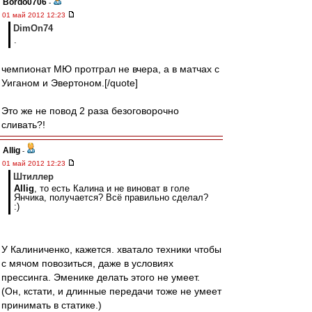
Bordo0706
-
01 май 2012 12:23
DimOn74
.
чемпионат МЮ протграл не вчера, а в матчах с
Уиганом и Эвертоном.[/quote]
Это же не повод 2 раза безоговорочно
сливать?!
Allig
-
01 май 2012 12:23
Штиллер
Allig
, то есть Калина и не виноват в голе
Янчика, получается? Всё правильно сделал?
:)
У Калиниченко, кажется. хватало техники чтобы
с мячом повозиться, даже в условиях
прессинга. Эменике делать этого не умеет.
(Он, кстати, и длинные передачи тоже не умеет
принимать в статике.)