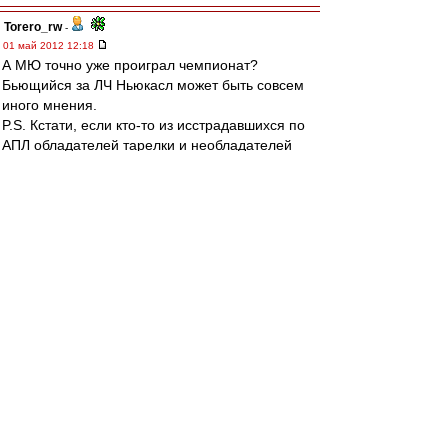
Torero_rw
-
01 май 2012 12:18
А МЮ точно уже проиграл чемпионат?
Бьющийся за ЛЧ Ньюкасл может быть совсем
иного мнения.
P.S. Кстати, если кто-то из исстрадавшихся по
АПЛ обладателей тарелки и необладателей
Спорт 1 еще не в курсе, с сегодняшнего дня
Спорт 1 присутствует в плюсовских пакетах
"Спорт" и "Суперспорт".
Штиллер
-
01 май 2012 12:17
Allig
, то есть Калина и не виноват в голе
Янчика, получается? Всё правильно сделал? :)
Allig
-
01 май 2012 12:14
1. успеть нереально. Но Эменике бежал не на
полной скорости. Когда понял, что его
накрывают - притормозил немного.
2. Эменике не умеет в условиях прессинга 2-3