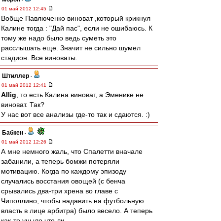
01 май 2012 12:45
Вобще Павлюченко виноват ,который крикнул
Калине тогда : "Дай пас", если не ошибаюсь. К
тому же надо было ведь суметь это
расслышать еще. Значит не сильно шумел
стадион. Все виноваты.
Штиллер
-
01 май 2012 12:41
Allig
, то есть Калина виноват, а Эменике не
виноват. Так?
У нас вот все анализы где-то так и сдаются. :)
Бабкен
-
01 май 2012 12:26
А мне немного жаль, что Спалетти вначале
забанили, а теперь бомжи потеряли
мотивацию. Когда по каждому эпизоду
случались восстания овощей (с бенча
срывались два-три хрена во главе с
Чиполлино, чтобы надавить на футбольную
власть в лице арбитра) было весело. А теперь
как-то уныло что ли.