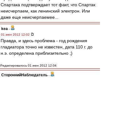
Спартака подтверждает тот факт, что Спартак
неисчерпаем, как ленинский электрон. Или
даже еще неисчерпаемее...
kea
-
01 июн 2012 12:02
Правда, и здесь проблема - год рождения
гладиатора точно не известен, дата 110 г. до
н.э. определена приблизительно ;)
Редактировалось 01 июн 2012 12:04
СтороннийНаблюдатель
-
01 июн 2012 12:00
DimOn74
, мусора перебьют, причем лехххко,
т.к. карательные органы были задолго до
восстания ))))
Ilnur83
-
01 июн 2012 11:59
vvovv70
,
Это везде так!
Во всех городах.