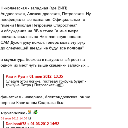
Николаевская - западная (где ВИП),
Андреевская, Александровская, Петровская. Ну
неофициальные названия. Официальные то -
"имени Николая Петровича Старостина"
и обсуждения на ВВ в стиле "а мне вчера
посчастливилось на Николаевскую попасть.
САМ Духон руку пожал. теперь мыть эту руку
до следующей звезды не буду, все полгода"
и скульптура Бескова в натуральный рост на
одном из мест чуть выше скамейки запасных...
Рам и Рум » 01 июн 2012, 13:35
Следуя этой логике, гостевая трибуна будет -
трибуна Петра ( Петровская:-))))))
фанатская - наверное, Александровская. он же
первым Капитаном Спартака был
Rip van Winkle
-
01 июн 2012 14:06
Denissoff78 » 01.06.2012 14:52