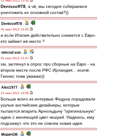
01 июн 2012 13:50
Denissoff78
, а чё, мы сегодня собираемся
уничтожить их основной состав?))
Denissoff78
-
01 июн 2012 13:45
а если Италия действительно снимется с Евро-
кто займет её место ?
nimrod son
-
01 июн 2012 13:37
хм, заглянул в опрос про сборные на Евро - на
втором месте после РФС Ирландия... есичё,
Гиннес тоже уважаю))
Alex1977
-
01 июн 2012 13:36
Больше всего из интервью Федуна порадовали
ушлые английские дизайнеры, которые
пытаются впарить Арнольдычу "оригинальную"
идею с меняющей цвет чешуей. Надеюсь, ему
подскажут, что это не совсем новая идея.
МорячОК
-