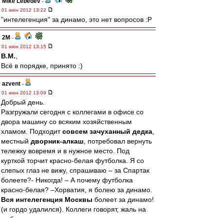
Mike Lebedev
-
01 июн 2012 13:22
"интелегенция" за динамо, это нет вопросов :P
2M
-
01 июн 2012 13:15
В.М.
,
Всё в порядке, принято :)
azvent
-
01 июн 2012 13:09
Добрый день.
Разгружали сегодня с коллегами в офисе со
двора машину со всяким хозяйственным
хламом. Подходит
совсем зачуханный дедка
,
местный
дворник-алкаш
, потребовал вернуть
тележку вовремя и в нужное место. Под
курткой торчит красно-белая футболка. Я со
слепых глаз не вижу, спрашиваю – за Спартак
болеете?- Никогда! – А почему футболка
красно-белая? –Хорватия, я болею за динамо.
Вся интелегенция Москвы
болеет за динамо!
(и гордо удалился). Коллеги говорят, жаль на