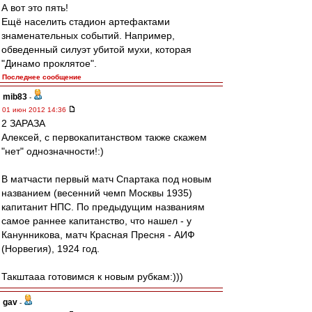
А вот это пять!
Ещё населить стадион артефактами
знаменательных событий. Например,
обведенный силуэт убитой мухи, которая
"Динамо проклятое".
Последнее сообщение
mib83
-
01 июн 2012 14:36
2 ЗАРАЗА
Алексей, с первокапитанством также скажем
"нет" однозначности!:)
В матчасти первый матч Спартака под новым
названием (весенний чемп Москвы 1935)
капитанит НПС. По предыдущим названиям
самое раннее капитанство, что нашел - у
Канунникова, матч Красная Пресня - АИФ
(Норвегия), 1924 год.
Такштааа готовимся к новым рубкам:)))
gav
-