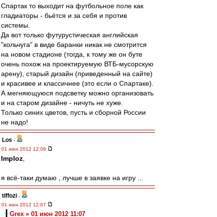
Спартак то выходит на футбольное поле как
гладиаторы - бьётся и за себя и против
системы.
Да вот только футурустическая английская
"кольчуга" в виде баранки никак не смотрится
на новом стадионе (тогда, к тому же он буте
очень похож на проектируемую ВТБ-мусорскую
арену), старый дизайн (приведенный на сайте)
и красивее и классичнее (это если о Спартаке).
А мегняющуюся подсветку можно организовать
и на старом дизайне - ничуть не хуже.
Только синих цветов, пусть и сборной России
не надо!
Los
-
01 июн 2012 12:08
Imploz
,
я всё-таки думаю , лучше в заявке на игру ...
tiffozi
-
01 июн 2012 12:07
Grex » 01 июн 2012 11:07