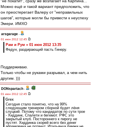
"не покатит", сразу же возлагает на Карпина...
Можно ещё и такой вариант предположить, что
он преостерегает Валеру от "неправильных
шагов", которые могли бы привести к неуспеху
Эмери. ИМХО
arsgarage
-
01 июн 2012 12:45
Рам и Рум » 01 июн 2012 13:35
Федун, раздирающий пасть Гинеру.
Поддерживаю.
Только чтобы не руками разрывал, а чем-нить
другим. )))
DONspartach
-
01 июн 2012 12:45
Grex
Сегодня стало понятно, что на 99%
следующим тренером сборной будет лёня
слуцкий. Потому что кандидатов по сути трое
- Хиддинк, Спалети и бегемот. РФС это
закрытый клуб. Постороннего к пирогу не
пустят. Хиддинка скорей всего без денег
абрамовича не потянут. Итальянца бамжи не