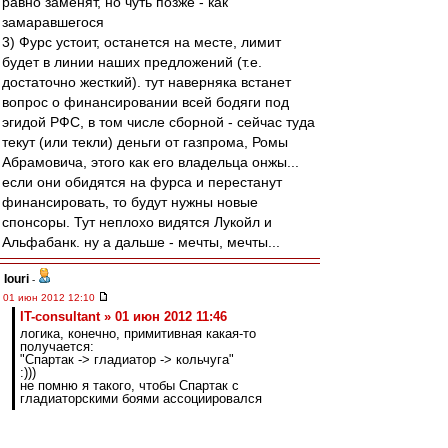
равно заменят, но чуть позже - как
замаравшегося
3) Фурс устоит, останется на месте, лимит
будет в линии наших предложений (т.е.
достаточно жесткий). тут наверняка встанет
вопрос о финансировании всей бодяги под
эгидой РФС, в том числе сборной - сейчас туда
текут (или текли) деньги от газпрома, Ромы
Абрамовича, этого как его владельца онжы...
если они обидятся на фурса и перестанут
финансировать, то будут нужны новые
спонсоры. Тут неплохо видятся Лукойл и
Альфабанк. ну а дальше - мечты, мечты...
Iouri
-
01 июн 2012 12:10
IT-consultant » 01 июн 2012 11:46
логика, конечно, примитивная какая-то
получается:
"Спартак -> гладиатор -> кольчуга"
:)))
не помню я такого, чтобы Спартак с
гладиаторскими боями ассоциировался