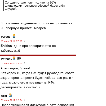
Сегодня стало понятно, что на 99%
следующим тренером сборной будет лёня
слуцкий.
Есть у меня ощущение, что после провала на
ЧЕ сборную примет Писарев
porcus
-
01 июн 2012 12:05
Ehidna
, да..и про электричество не
забываем..))
Pafnuti
-
01 июн 2012 12:05
Арнольдыч, браво!
Лет через 10, когда СМ будет руководить совет
акционеров, а презик будет избираться раз в 4
года, можно его в президенты РФс
делегировать, я считаю))
Allig
-
01 июн 2012 12:04
Продолжающаяся дискуссия о дате основания