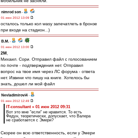
мобильник не засняли.
nimrod son
-
01 июн 2012 13:09
осталось только кол wasy запечатлеть в бронзе
при входе на стадион...)
В.М.
-
01 июн 2012 13:00
2M
,
Михаил. Сори. Отправил файл с голосованием
по почте - подтверждения нет. Отправил
вопрос на твое имя через ЛС форума - ответа
нет. Извини что пишу на книге. Хотелось бы
знать, дошел ли мой файл
Nevladimirovi4
-
01 июн 2012 12:49
IT-consultant » 01 июн 2012 09:31
Вот это мне "если" не нравится. То есть
Федун, теоретически, допускает, что Валера
не сработается с Эмери?
Скорее он всю ответственность, если у Эмери