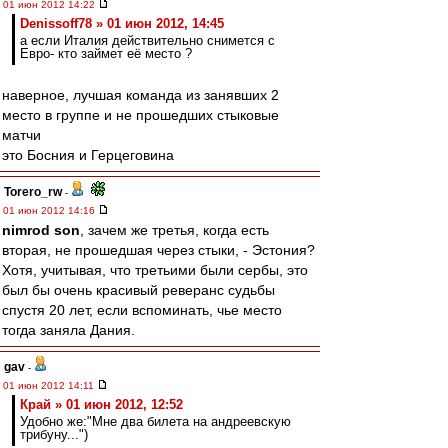
01 июн 2012 14:22
Denissoff78 » 01 июн 2012, 14:45
а если Италия действительно снимется с
Евро- кто займет её место ?
наверное, лучшая команда из занявших 2
место в группе и не прошедших стыковые
матчи
это Босния и Герцеговина
Torero_rw
-
01 июн 2012 14:16
nimrod son
, зачем же третья, когда есть
вторая, не прошедшая через стыки, - Эстония?
Хотя, учитывая, что третьими были сербы, это
был бы очень красивый реверанс судьбы
спустя 20 лет, если вспоминать, чье место
тогда заняла Дания.
gav
-
01 июн 2012 14:11
Край » 01 июн 2012, 12:52
Удобно же:"Мне два билета на андреевскую
трибуну...")