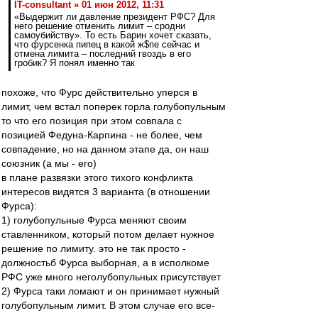
IT-consultant » 01 июн 2012, 11:31
«Выдержит ли давление президент РФС? Для
него решение отменить лимит – сродни
самоубийству». То есть Барин хочет сказать,
что фурсенка пипец в какой ж$пе сейчас и
отмена лимита – последний гвоздь в его
гробик? Я понял именно так
похоже, что Фурс действительно уперся в
лимит, чем встал поперек горла голубопульным
то что его позиция при этом совпала с
позицией Федуна-Карпина - не более, чем
совпадение, но на данном этапе да, он наш
союзник (а мы - его)
в плане развязки этого тихого конфликта
интересов видятся 3 варианта (в отношении
Фурса):
1) голубопульные Фурса меняют своим
ставленником, который потом делает нужное
решение по лимиту. это не так просто -
должностьб Фурса выборная, а в исполкоме
РФС уже много неголубопульных присутствует
2) Фурса таки ломают и он принимает нужный
голубопульным лимит. В этом случае его все-