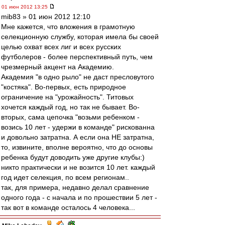
01 июн 2012 13:25
mib83 » 01 июн 2012 12:10
Мне кажется, что вложения в грамотную
селекционную службу, которая имела бы своей
целью охват всех лиг и всех русских
футболеров - более перспективный путь, чем
чрезмерный акцент на Академию.
Академия "в одно рыло" не даст пресловутого
"костяка". Во-первых, есть природное
ограничение на "урожайность". Титовых
хочется каждый год, но так не бывает. Во-
вторых, сама цепочка "возьми ребенком -
возись 10 лет - удержи в команде" рискованна
и довольно затратна. А если она НЕ затратна,
то, извините, вполне вероятно, что до основы
ребенка будут доводить уже другие клубы:)
никто практически и не возится 10 лет. каждый
год идет селекция, по всем регионам..
так, для примера, недавно делал сравнение
одного года - с начала и по прошествии 5 лет -
так вот в команде осталось 4 человека...