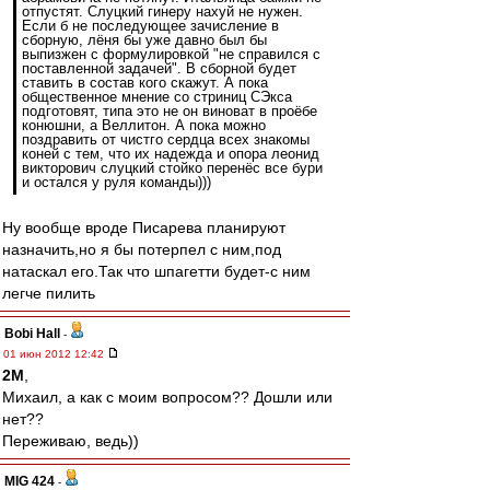
отпустят. Слуцкий гинеру нахуй не нужен.
Если б не последующее зачисление в
сборную, лёня бы уже давно был бы
выпизжен с формулировкой "не справился с
поставленной задачей". В сборной будет
ставить в состав кого скажут. А пока
общественное мнение со стриниц СЭкса
подготовят, типа это не он виноват в проёбе
конюшни, а Веллитон. А пока можно
поздравить от чистго сердца всех знакомы
коней с тем, что их надежда и опора леонид
викторович слуцкий стойко перенёс все бури
и остался у руля команды)))
Ну вообще вроде Писарева планируют
назначить,но я бы потерпел с ним,под
натаскал его.Так что шпагетти будет-с ним
легче пилить
Bobi Hall
-
01 июн 2012 12:42
2M
,
Михаил, а как с моим вопросом?? Дошли или
нет??
Переживаю, ведь))
MIG 424
-