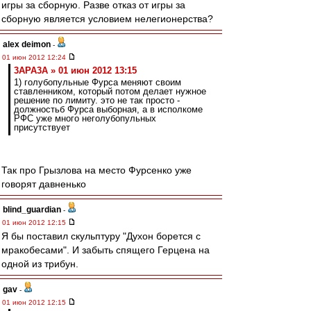
игры за сборную. Разве отказ от игры за
сборную является условием нелегионерства?
alex deimon
-
01 июн 2012 12:24
3APA3A » 01 июн 2012 13:15
1) голубопульные Фурса меняют своим
ставленником, который потом делает нужное
решение по лимиту. это не так просто -
должностьб Фурса выборная, а в исполкоме
РФС уже много неголубопульных
присутствует
Так про Грызлова на место Фурсенко уже
говорят давненько
blind_guardian
-
01 июн 2012 12:15
Я бы поставил скульптуру "Духон борется с
мракобесами". И забыть спящего Герцена на
одной из трибун.
gav
-
01 июн 2012 12:15