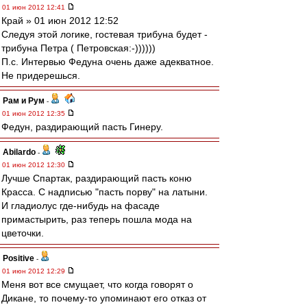
01 июн 2012 12:41
Край » 01 июн 2012 12:52
Следуя этой логике, гостевая трибуна будет -
трибуна Петра ( Петровская:-))))))
П.с. Интервью Федуна очень даже адекватное.
Не придерешься.
Рам и Рум
-
01 июн 2012 12:35
Федун, раздирающий пасть Гинеру.
Abilardo
-
01 июн 2012 12:30
Лучше Спартак, раздирающий пасть коню
Красса. С надписью "пасть порву" на латыни.
И гладиолус где-нибудь на фасаде
примастырить, раз теперь пошла мода на
цветочки.
Positive
-
01 июн 2012 12:29
Меня вот все смущает, что когда говорят о
Дикане, то почему-то упоминают его отказ от