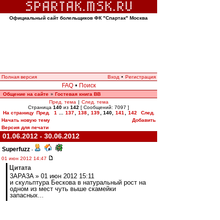
Официальный сайт болельщиков ФК "Спартак" Москва
Полная версия
Вход
•
Регистрация
FAQ
•
Поиск
Общение на сайте
Гостевая книга ВВ
»
Пред. тема
|
След. тема
Страница
140
из
142
[ Сообщений: 7097 ]
На страницу
Пред.
1
...
137
,
138
,
139
,
140
,
141
,
142
След.
Начать новую тему
Добавить
Версия для печати
01.06.2012 - 30.06.2012
Superfuzz
-
01 июн 2012 14:47
Цитата
3APA3A » 01 июн 2012 15:11
и скульптура Бескова в натуральный рост на
одном из мест чуть выше скамейки
запасных...