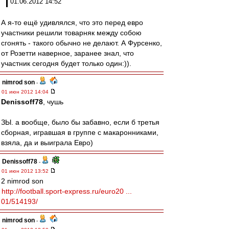
01.06.2012 14:52
А я-то ещё удивлялся, что это перед евро
участники решили товарняк между собою
сгонять - такого обычно не делают. А Фурсенко,
от Розетти наверное, заранее знал, что
участник сегодня будет только один:)).
nimrod son
-
01 июн 2012 14:04
Denissoff78
, чушь
ЗЫ. а вообще, было бы забавно, если б третья
сборная, игравшая в группе с макаронниками,
взяла, да и выиграла Евро)
Denissoff78
-
01 июн 2012 13:52
2 nimrod son
http://football.sport-express.ru/euro20 ...
01/514193/
nimrod son
-