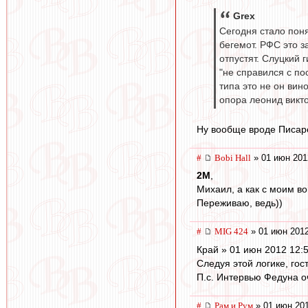
Grex
Сегодня стало поня
бегемот. РФС это з
отпустят. Слуцкий
"не справился с по
типа это не он вин
опора леонид викто
Ну вообще вроде Писаре
#
Bobi Hall
» 01 июн 201
2M
,
Михаил, а как с моим в
Переживаю, ведь))
#
MIG 424
» 01 июн 2012
Край » 01 июн 2012 12:
Следуя этой логике, гост
П.с. Интервью Федуна о
#
Рам и Рум
» 01 июн 201