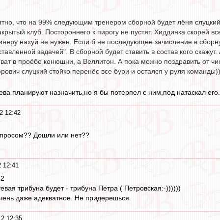
тно, что на 99% следующим тренером сборной будет лёня слуцкий.
акрытый клуб. Постороннего к пирогу не пустят. Хиддинка скорей в
 гинеру нахуй не нужен. Если б не последующее зачисление в сбор
ставленной задачей". В сборной будет ставить в состав кого скажут
оват в проёбе конюшни, а Веллитон. А пока можно поздравить от чи
рович слуцкий стойко перенёс все бури и остался у руля команды))
ва планируют назначить,но я бы потерпел с ним,под натаскал его.Т
2 12:42
опросом?? Дошли или нет??
 12:41
52
евая трибуна будет - трибуна Петра ( Петровская:-))))))
чень даже адекватное. Не придерешься.
2 12:35