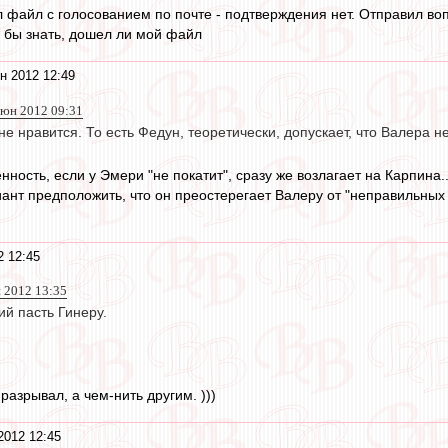
 файл с голосованием по почте - подтверждения нет. Отправил вопр
ь бы знать, дошел ли мой файл
н 2012 12:49
 июн 2012 09:31
 не нравится. То есть Федун, теоретически, допускает, что Валера 
нность, если у Эмери "не покатит", сразу же возлагает на Карпина..
ант предположить, что он преостерегает Валеру от "неправильных 
2 12:45
н 2012 13:35
й пасть Гинеру.
разрывал, а чем-нить другим. )))
2012 12:45