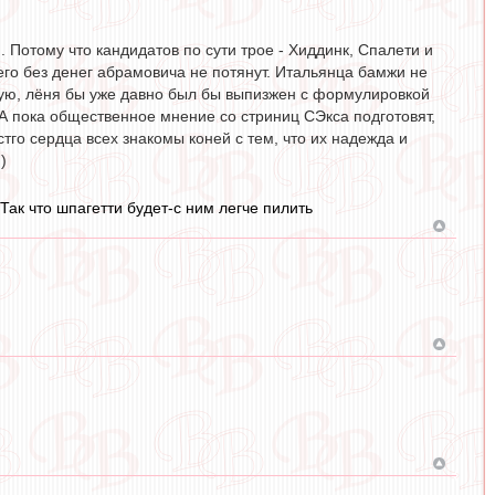
 Потому что кандидатов по сути трое - Хиддинк, Спалети и
сего без денег абрамовича не потянут. Итальянца бамжи не
ную, лёня бы уже давно был бы выпизжен с формулировкой
. А пока общественное мнение со стриниц СЭкса подготовят,
стго сердца всех знакомы коней с тем, что их надежда и
)
ак что шпагетти будет-с ним легче пилить