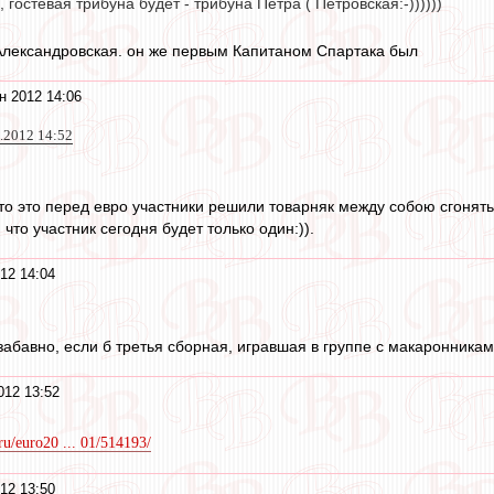
 гостевая трибуна будет - трибуна Петра ( Петровская:-))))))
Александровская. он же первым Капитаном Спартака был
н 2012 14:06
6.2012 14:52
то это перед евро участники решили товарняк между собою сгонять 
 что участник сегодня будет только один:)).
12 14:04
абавно, если б третья сборная, игравшая в группе с макаронниками
012 13:52
.ru/euro20 ... 01/514193/
12 13:50