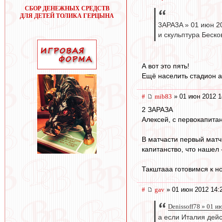
СБОР ДЕНЕЖНЫХ СРЕДСТВ
ДЛЯ ДЕТЕЙ ТОЛИКА ГЕРЦЫНА
3APA3A » 01 июн 2
и скульптура Беско
А вот это пять!
Ещё населить стадион а
#
mib83
» 01 июн 2012 1
2 ЗАРАЗА
Алексей, с первокапитан
В матчасти первый мат
капитанство, что нашел 
Такштааа готовимся к н
#
gav
» 01 июн 2012 14:
Denissoff78 » 01 и
а если Италия дейс