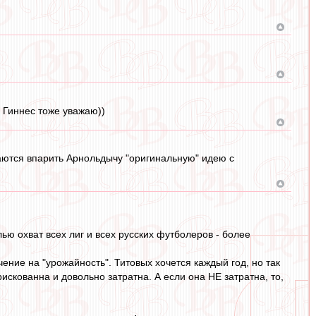
, Гиннес тоже уважаю))
аются впарить Арнольдычу "оригинальную" идею с
ью охват всех лиг и всех русских футболеров - более
чение на "урожайность". Титовых хочется каждый год, но так
рискованна и довольно затратна. А если она НЕ затратна, то,