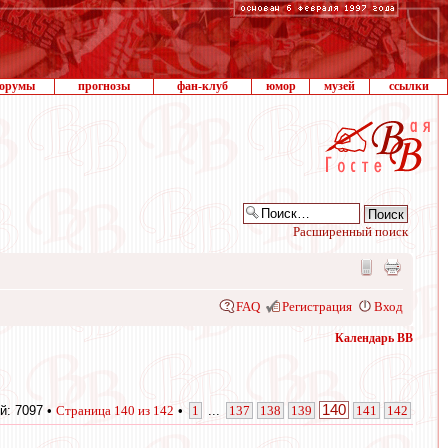
орумы
прогнозы
фан-клуб
юмор
музей
ссылки
Расширенный поиск
FAQ
Регистрация
Вход
Календарь ВВ
140
й: 7097 •
Страница
140
из
142
•
1
...
137
138
139
141
142