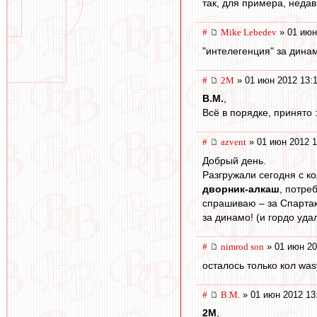
так, для примера, недав
#
Mike Lebedev
» 01 июн
"интелегенция" за динам
#
2M
» 01 июн 2012 13:
В.М.
,
Всё в порядке, принято :
#
azvent
» 01 июн 2012 1
Добрый день.
Разгружали сегодня с к
дворник-алкаш
, потре
спрашиваю – за Спартак
за динамо! (и гордо уда
#
nimrod son
» 01 июн 20
осталось только кол was
#
В.М.
» 01 июн 2012 13
2M
,