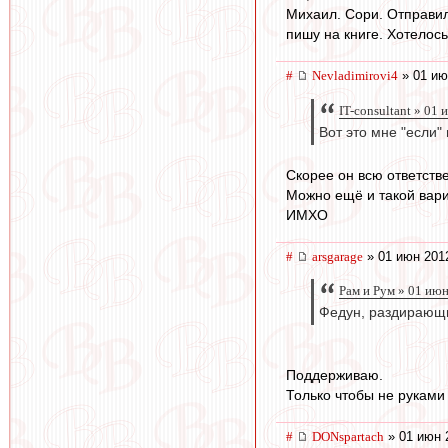
Михаил. Сори. Отправил
пишу на книге. Хотелос
#
Nevladimirovi4
» 01 ию
IT-consultant » 01
Вот это мне "если"
Скорее он всю ответстве
Можно ещё и такой вари
ИМХО
#
arsgarage
» 01 июн 201
Рам и Рум » 01 ию
Федун, раздирающи
Поддерживаю.
Только чтобы не руками 
#
DONspartach
» 01 июн 