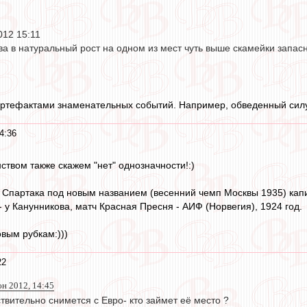
012 15:11
ва в натуральный рост на одном из мест чуть выше скамейки запасн
ртефактами знаменательных событий. Например, обведенный силуэ
4:36
ством также скажем "нет" однозначности!:)
ч Спартака под новым названием (весенний чемп Москвы 1935) ка
- у Канунникова, матч Красная Пресня - АИФ (Норвегия), 1924 год.
овым рубкам:)))
22
юн 2012, 14:45
твительно снимется с Евро- кто займет её место ?