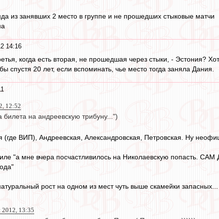
да из занявших 2 место в группе и не прошедших стыковые матчи
на
2 14:16
ретья, когда есть вторая, не прошедшая через стыки, - Эстония? Хо
ы спустя 20 лет, если вспоминать, чье место тогда заняла Дания.
11
2, 12:52
 билета на андреевскую трибуну...")
я (где ВИП), Андреевская, Александровская, Петровская. Ну неоф
тиле "а мне вчера посчастливилось на Николаевскую попасть. САМ 
года"
натуральный рост на одном из мест чуть выше скамейки запасных...
 2012, 13:35