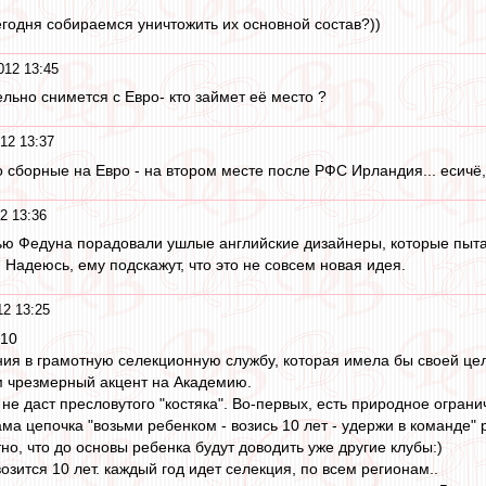
сегодня собираемся уничтожить их основной состав?))
012 13:45
льно снимется с Евро- кто займет её место ?
12 13:37
о сборные на Евро - на втором месте после РФС Ирландия... есичё
2 13:36
ью Федуна порадовали ушлые английские дизайнеры, которые пыт
Надеюсь, ему подскажут, что это не совсем новая идея.
2 13:25
:10
ния в грамотную селекционную службу, которая имела бы своей цел
м чрезмерный акцент на Академию.
не даст пресловутого "костяка". Во-первых, есть природное ограни
ама цепочка "возьми ребенком - возись 10 лет - удержи в команде" 
но, что до основы ребенка будут доводить уже другие клубы:)
возится 10 лет. каждый год идет селекция, по всем регионам..