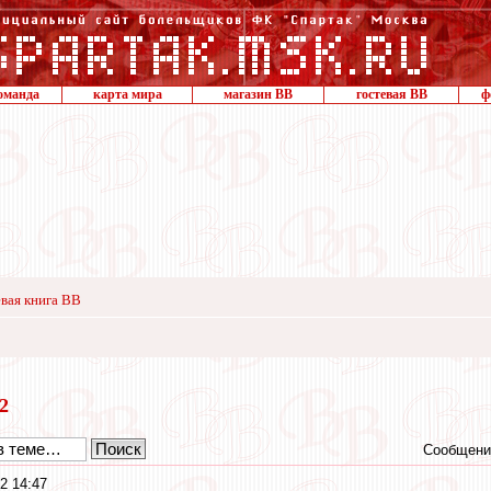
оманда
карта мира
магазин ВВ
гостевая ВВ
ф
вая книга ВВ
12
Сообщени
2 14:47