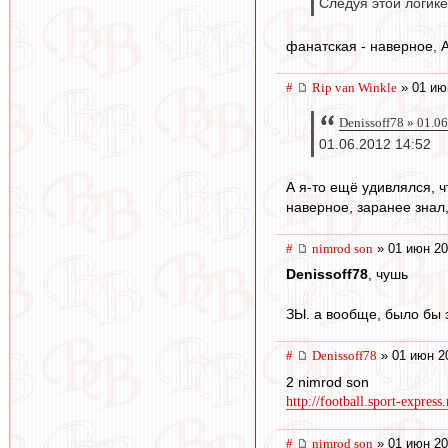
Следуя этой логике,
фанатская - наверное, 
#
Rip van Winkle
» 01 ию
Denissoff78 » 01.0
01.06.2012 14:52
А я-то ещё удивлялся, ч
наверное, заранее знал,
#
nimrod son
» 01 июн 20
Denissoff78
, чушь
ЗЫ. а вообще, было бы з
#
Denissoff78
» 01 июн 2
2 nimrod son
http://football.sport-express
#
nimrod son
» 01 июн 20