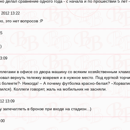
но делал сравнение одного года - с начала и по прошествии 5 лет - 
 2012 13:22
о, это нет вопросов :P
15
)
3:09
оллегами в офисе со двора машину со всяким хозяйственным хлам
бовал вернуть тележку вовремя и в нужное место. Под курткой торчи
 болеете?- Никогда! – А почему футболка красно-белая? –Хорвати
лился). Коллеги говорят, жаль на мобильник не засняли.
12 13:09
y запечатлеть в бронзе при входе на стадион...)
:00