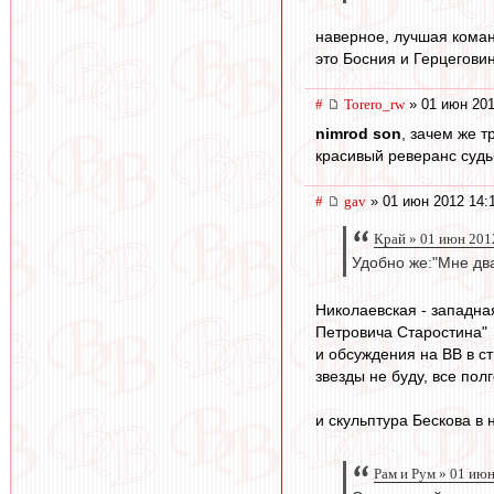
наверное, лучшая коман
это Босния и Герцегови
#
Torero_rw
» 01 июн 201
nimrod son
, зачем же т
красивый реверанс судьб
#
gav
» 01 июн 2012 14:
Край » 01 июн 201
Удобно же:"Мне два
Николаевская - западна
Петровича Старостина"
и обсуждения на ВВ в с
звезды не буду, все пол
и скульптура Бескова в 
Рам и Рум » 01 июн