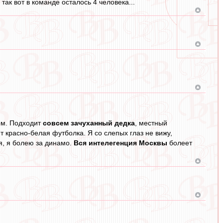
так вот в команде осталось 4 человека...
ом. Подходит
совсем зачуханный дедка
, местный
т красно-белая футболка. Я со слепых глаз не вижу,
я, я болею за динамо.
Вся интелегенция Москвы
болеет