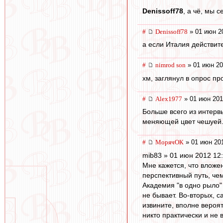
Denissoff78
, а чё, мы 
#
Denissoff78
» 01 июн 2
а если Италия действите
#
nimrod son
» 01 июн 20
хм, заглянул в опрос пр
#
Alex1977
» 01 июн 201
Больше всего из интерв
меняющей цвет чешуей. 
#
МорячОК
» 01 июн 201
mib83 » 01 июн 2012 12
Мне кажется, что вложе
перспективный путь, че
Академия "в одно рыло" 
не бывает. Во-вторых, с
извините, вполне вероят
никто практически и не 