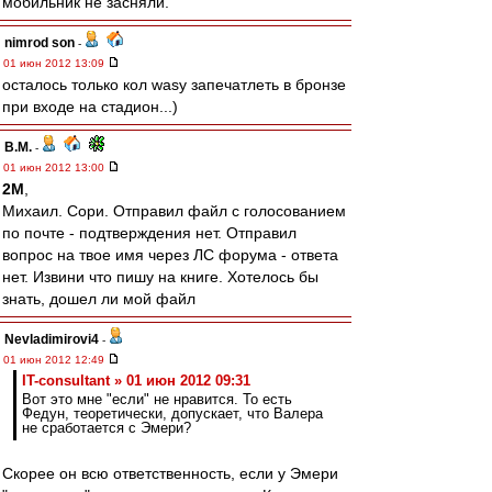
мобильник не засняли.
nimrod son
-
01 июн 2012 13:09
осталось только кол wasy запечатлеть в бронзе
при входе на стадион...)
В.М.
-
01 июн 2012 13:00
2M
,
Михаил. Сори. Отправил файл с голосованием
по почте - подтверждения нет. Отправил
вопрос на твое имя через ЛС форума - ответа
нет. Извини что пишу на книге. Хотелось бы
знать, дошел ли мой файл
Nevladimirovi4
-
01 июн 2012 12:49
IT-consultant » 01 июн 2012 09:31
Вот это мне "если" не нравится. То есть
Федун, теоретически, допускает, что Валера
не сработается с Эмери?
Скорее он всю ответственность, если у Эмери