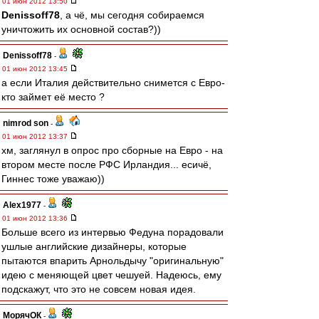
01 июн 2012 13:50
Denissoff78
, а чё, мы сегодня собираемся
уничтожить их основной состав?))
Denissoff78
-
01 июн 2012 13:45
а если Италия действительно снимется с Евро-
кто займет её место ?
nimrod son
-
01 июн 2012 13:37
хм, заглянул в опрос про сборные на Евро - на
втором месте после РФС Ирландия... есичё,
Гиннес тоже уважаю))
Alex1977
-
01 июн 2012 13:36
Больше всего из интервью Федуна порадовали
ушлые английские дизайнеры, которые
пытаются впарить Арнольдычу "оригинальную"
идею с меняющей цвет чешуей. Надеюсь, ему
подскажут, что это не совсем новая идея.
МорячОК
-