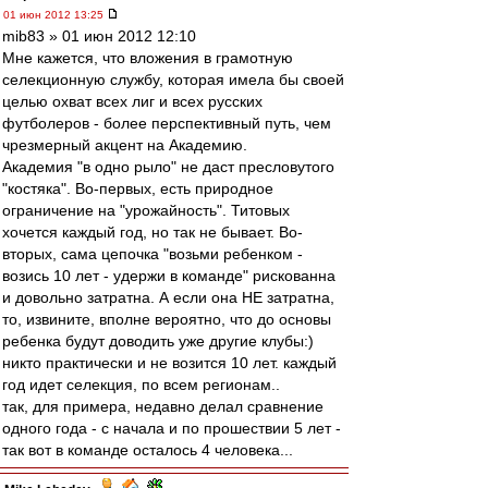
01 июн 2012 13:25
mib83 » 01 июн 2012 12:10
Мне кажется, что вложения в грамотную
селекционную службу, которая имела бы своей
целью охват всех лиг и всех русских
футболеров - более перспективный путь, чем
чрезмерный акцент на Академию.
Академия "в одно рыло" не даст пресловутого
"костяка". Во-первых, есть природное
ограничение на "урожайность". Титовых
хочется каждый год, но так не бывает. Во-
вторых, сама цепочка "возьми ребенком -
возись 10 лет - удержи в команде" рискованна
и довольно затратна. А если она НЕ затратна,
то, извините, вполне вероятно, что до основы
ребенка будут доводить уже другие клубы:)
никто практически и не возится 10 лет. каждый
год идет селекция, по всем регионам..
так, для примера, недавно делал сравнение
одного года - с начала и по прошествии 5 лет -
так вот в команде осталось 4 человека...