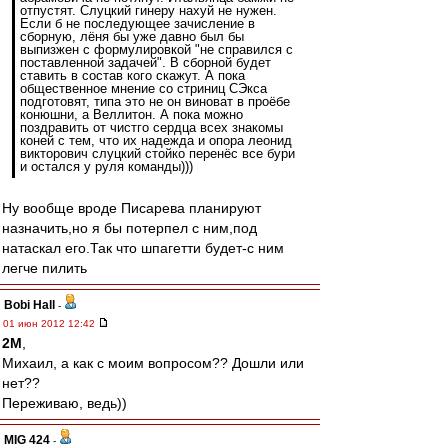
отпустят. Слуцкий гинеру нахуй не нужен.
Если б не последующее зачисление в
сборную, лёня бы уже давно был бы
выпизжен с формулировкой "не справился с
поставленной задачей". В сборной будет
ставить в состав кого скажут. А пока
общественное мнение со стриниц СЭкса
подготовят, типа это не он виноват в проёбе
конюшни, а Веллитон. А пока можно
поздравить от чистго сердца всех знакомы
коней с тем, что их надежда и опора леонид
викторович слуцкий стойко перенёс все бури
и остался у руля команды)))
Ну вообще вроде Писарева планируют
назначить,но я бы потерпел с ним,под
натаскал его.Так что шпагетти будет-с ним
легче пилить
Bobi Hall
-
01 июн 2012 12:42
2M
,
Михаил, а как с моим вопросом?? Дошли или
нет??
Переживаю, ведь))
MIG 424
-