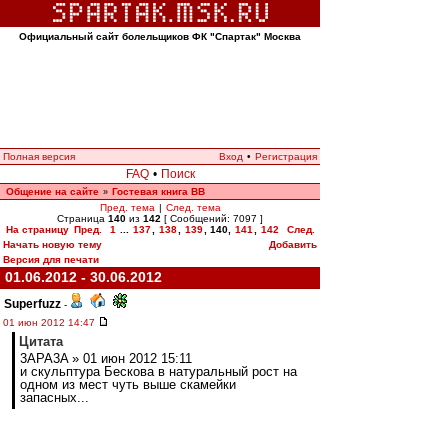
Официальный сайт болельщиков ФК "Спартак" Москва
Полная версия
Вход
•
Регистрация
FAQ
•
Поиск
Общение на сайте
Гостевая книга ВВ
»
Пред. тема
|
След. тема
Страница
140
из
142
[ Сообщений: 7097 ]
На страницу
Пред.
1
...
137
,
138
,
139
,
140
,
141
,
142
След.
Начать новую тему
Добавить
Версия для печати
01.06.2012 - 30.06.2012
Superfuzz
-
01 июн 2012 14:47
Цитата
3APA3A » 01 июн 2012 15:11
и скульптура Бескова в натуральный рост на
одном из мест чуть выше скамейки
запасных...