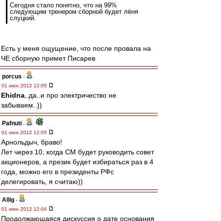
Сегодня стало понятно, что на 99%
следующим тренером сборной будет лёня
слуцкий.
Есть у меня ощущение, что после провала на
ЧЕ сборную примет Писарев
porcus
-
01 июн 2012 12:05
Ehidna
, да..и про электричество не
забываем..))
Pafnuti
-
01 июн 2012 12:05
Арнольдыч, браво!
Лет через 10, когда СМ будет руководить совет
акционеров, а презик будет избираться раз в 4
года, можно его в президенты РФс
делегировать, я считаю))
Allig
-
01 июн 2012 12:04
Продолжающаяся дискуссия о дате основания