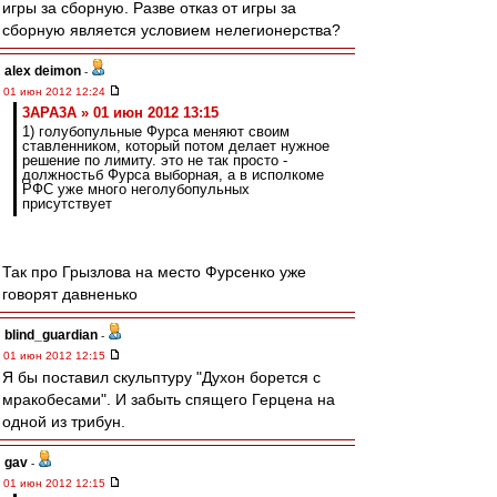
игры за сборную. Разве отказ от игры за
сборную является условием нелегионерства?
alex deimon
-
01 июн 2012 12:24
3APA3A » 01 июн 2012 13:15
1) голубопульные Фурса меняют своим
ставленником, который потом делает нужное
решение по лимиту. это не так просто -
должностьб Фурса выборная, а в исполкоме
РФС уже много неголубопульных
присутствует
Так про Грызлова на место Фурсенко уже
говорят давненько
blind_guardian
-
01 июн 2012 12:15
Я бы поставил скульптуру "Духон борется с
мракобесами". И забыть спящего Герцена на
одной из трибун.
gav
-
01 июн 2012 12:15