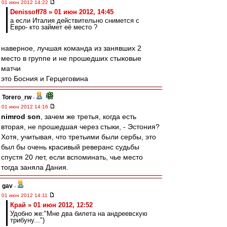
01 июн 2012 14:22
Denissoff78 » 01 июн 2012, 14:45
а если Италия действительно снимется с
Евро- кто займет её место ?
наверное, лучшая команда из занявших 2
место в группе и не прошедших стыковые
матчи
это Босния и Герцеговина
Torero_rw
-
01 июн 2012 14:16
nimrod son
, зачем же третья, когда есть
вторая, не прошедшая через стыки, - Эстония?
Хотя, учитывая, что третьими были сербы, это
был бы очень красивый реверанс судьбы
спустя 20 лет, если вспоминать, чье место
тогда заняла Дания.
gav
-
01 июн 2012 14:11
Край » 01 июн 2012, 12:52
Удобно же:"Мне два билета на андреевскую
трибуну...")