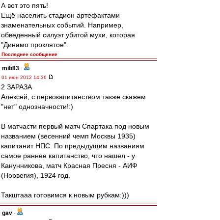
А вот это пять!
Ещё населить стадион артефактами
знаменательных событий. Например,
обведенный силуэт убитой мухи, которая
"Динамо проклятое".
Последнее сообщение
mib83
-
01 июн 2012 14:36
2 ЗАРАЗА
Алексей, с первокапитанством также скажем
"нет" однозначности!:)
В матчасти первый матч Спартака под новым
названием (весенний чемп Москвы 1935)
капитанит НПС. По предыдущим названиям
самое раннее капитанство, что нашел - у
Канунникова, матч Красная Пресня - АИФ
(Норвегия), 1924 год.
Такштааа готовимся к новым рубкам:)))
gav
-