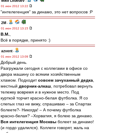
Mike Lebedev
-
01 июн 2012 13:22
"интелегенция" за динамо, это нет вопросов :P
2M
-
01 июн 2012 13:15
В.М.
,
Всё в порядке, принято :)
azvent
-
01 июн 2012 13:09
Добрый день.
Разгружали сегодня с коллегами в офисе со
двора машину со всяким хозяйственным
хламом. Подходит
совсем зачуханный дедка
,
местный
дворник-алкаш
, потребовал вернуть
тележку вовремя и в нужное место. Под
курткой торчит красно-белая футболка. Я со
слепых глаз не вижу, спрашиваю – за Спартак
болеете?- Никогда! – А почему футболка
красно-белая? –Хорватия, я болею за динамо.
Вся интелегенция Москвы
болеет за динамо!
(и гордо удалился). Коллеги говорят, жаль на