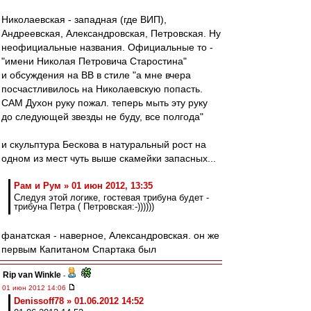
Николаевская - западная (где ВИП),
Андреевская, Александровская, Петровская. Ну
неофициальные названия. Официальные то -
"имени Николая Петровича Старостина"
и обсуждения на ВВ в стиле "а мне вчера
посчастливилось на Николаевскую попасть.
САМ Духон руку пожал. теперь мыть эту руку
до следующей звезды не буду, все полгода"
и скульптура Бескова в натуральный рост на
одном из мест чуть выше скамейки запасных...
Рам и Рум » 01 июн 2012, 13:35
Следуя этой логике, гостевая трибуна будет -
трибуна Петра ( Петровская:-))))))
фанатская - наверное, Александровская. он же
первым Капитаном Спартака был
Rip van Winkle
-
01 июн 2012 14:06
Denissoff78 » 01.06.2012 14:52