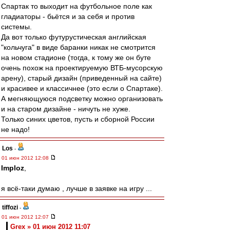
Спартак то выходит на футбольное поле как
гладиаторы - бьётся и за себя и против
системы.
Да вот только футурустическая английская
"кольчуга" в виде баранки никак не смотрится
на новом стадионе (тогда, к тому же он буте
очень похож на проектируемую ВТБ-мусорскую
арену), старый дизайн (приведенный на сайте)
и красивее и классичнее (это если о Спартаке).
А мегняющуюся подсветку можно организовать
и на старом дизайне - ничуть не хуже.
Только синих цветов, пусть и сборной России
не надо!
Los
-
01 июн 2012 12:08
Imploz
,
я всё-таки думаю , лучше в заявке на игру ...
tiffozi
-
01 июн 2012 12:07
Grex » 01 июн 2012 11:07