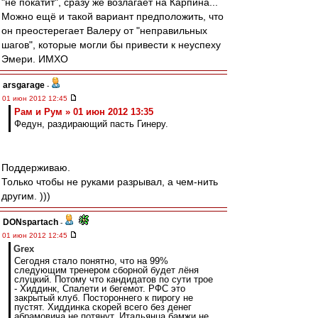
"не покатит", сразу же возлагает на Карпина...
Можно ещё и такой вариант предположить, что
он преостерегает Валеру от "неправильных
шагов", которые могли бы привести к неуспеху
Эмери. ИМХО
arsgarage
-
01 июн 2012 12:45
Рам и Рум » 01 июн 2012 13:35
Федун, раздирающий пасть Гинеру.
Поддерживаю.
Только чтобы не руками разрывал, а чем-нить
другим. )))
DONspartach
-
01 июн 2012 12:45
Grex
Сегодня стало понятно, что на 99%
следующим тренером сборной будет лёня
слуцкий. Потому что кандидатов по сути трое
- Хиддинк, Спалети и бегемот. РФС это
закрытый клуб. Постороннего к пирогу не
пустят. Хиддинка скорей всего без денег
абрамовича не потянут. Итальянца бамжи не