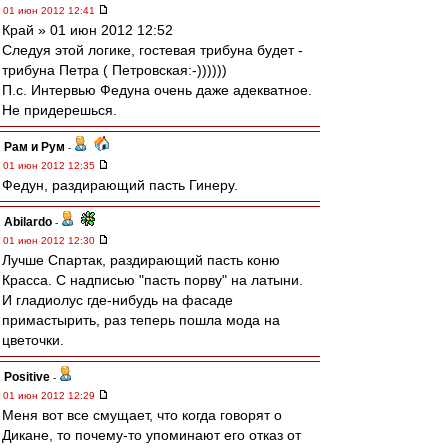
01 июн 2012 12:41
Край » 01 июн 2012 12:52
Следуя этой логике, гостевая трибуна будет -
трибуна Петра ( Петровская:-))))))
П.с. Интервью Федуна очень даже адекватное.
Не придерешься.
Рам и Рум
-
01 июн 2012 12:35
Федун, раздирающий пасть Гинеру.
Abilardo
-
01 июн 2012 12:30
Лучше Спартак, раздирающий пасть коню
Красса. С надписью "пасть порву" на латыни.
И гладиолус где-нибудь на фасаде
примастырить, раз теперь пошла мода на
цветочки.
Positive
-
01 июн 2012 12:29
Меня вот все смущает, что когда говорят о
Дикане, то почему-то упоминают его отказ от