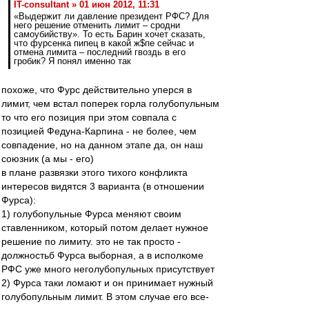
IT-consultant » 01 июн 2012, 11:31
«Выдержит ли давление президент РФС? Для
него решение отменить лимит – сродни
самоубийству». То есть Барин хочет сказать,
что фурсенка пипец в какой ж$пе сейчас и
отмена лимита – последний гвоздь в его
гробик? Я понял именно так
похоже, что Фурс действительно уперся в
лимит, чем встал поперек горла голубопульным
то что его позиция при этом совпала с
позицией Федуна-Карпина - не более, чем
совпадение, но на данном этапе да, он наш
союзник (а мы - его)
в плане развязки этого тихого конфликта
интересов видятся 3 варианта (в отношении
Фурса):
1) голубопульные Фурса меняют своим
ставленником, который потом делает нужное
решение по лимиту. это не так просто -
должностьб Фурса выборная, а в исполкоме
РФС уже много неголубопульных присутствует
2) Фурса таки ломают и он принимает нужный
голубопульным лимит. В этом случае его все-