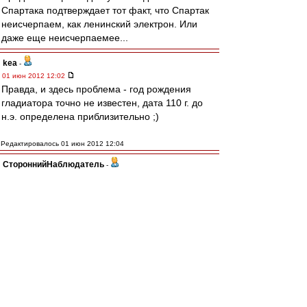
Спартака подтверждает тот факт, что Спартак
неисчерпаем, как ленинский электрон. Или
даже еще неисчерпаемее...
kea
-
01 июн 2012 12:02
Правда, и здесь проблема - год рождения
гладиатора точно не известен, дата 110 г. до
н.э. определена приблизительно ;)
Редактировалось 01 июн 2012 12:04
СтороннийНаблюдатель
-
01 июн 2012 12:00
DimOn74
, мусора перебьют, причем лехххко,
т.к. карательные органы были задолго до
восстания ))))
Ilnur83
-
01 июн 2012 11:59
vvovv70
,
Это везде так!
Во всех городах.