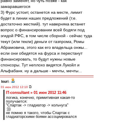
равно заменят, но чуть позже - как
замаравшегося
3) Фурс устоит, останется на месте, лимит
будет в линии наших предложений (т.е.
достаточно жесткий). тут наверняка встанет
вопрос о финансировании всей бодяги под
эгидой РФС, в том числе сборной - сейчас туда
текут (или текли) деньги от газпрома, Ромы
Абрамовича, этого как его владельца онжы...
если они обидятся на фурса и перестанут
финансировать, то будут нужны новые
спонсоры. Тут неплохо видятся Лукойл и
Альфабанк. ну а дальше - мечты, мечты...
Iouri
-
01 июн 2012 12:10
IT-consultant » 01 июн 2012 11:46
логика, конечно, примитивная какая-то
получается:
"Спартак -> гладиатор -> кольчуга"
:)))
не помню я такого, чтобы Спартак с
гладиаторскими боями ассоциировался