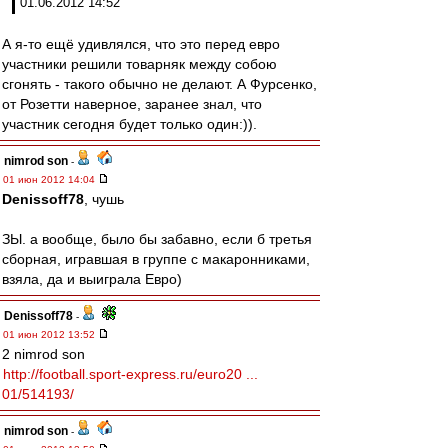
01.06.2012 14:52
А я-то ещё удивлялся, что это перед евро
участники решили товарняк между собою
сгонять - такого обычно не делают. А Фурсенко,
от Розетти наверное, заранее знал, что
участник сегодня будет только один:)).
nimrod son
-
01 июн 2012 14:04
Denissoff78
, чушь
ЗЫ. а вообще, было бы забавно, если б третья
сборная, игравшая в группе с макаронниками,
взяла, да и выиграла Евро)
Denissoff78
-
01 июн 2012 13:52
2 nimrod son
http://football.sport-express.ru/euro20 ...
01/514193/
nimrod son
-