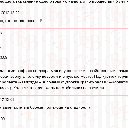
но делал сравнение одного года - с начала и по прошествии 5 лет - 
 2012 13:22
о, это нет вопросов :P
15
)
3:09
оллегами в офисе со двора машину со всяким хозяйственным хлам
бовал вернуть тележку вовремя и в нужное место. Под курткой торчи
 болеете?- Никогда! – А почему футболка красно-белая? –Хорвати
лился). Коллеги говорят, жаль на мобильник не засняли.
12 13:09
y запечатлеть в бронзе при входе на стадион...)
:00