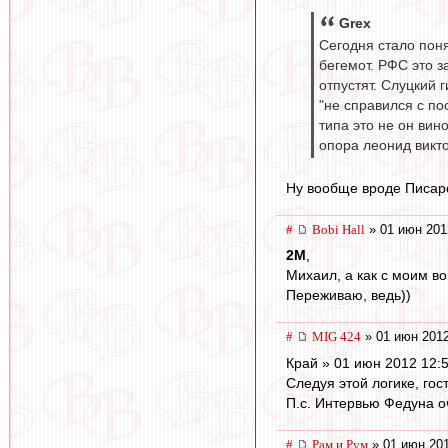
Grex
Сегодня стало поня
бегемот. РФС это з
отпустят. Слуцкий
"не справился с по
типа это не он вин
опора леонид викто
Ну вообще вроде Писаре
#
Bobi Hall
» 01 июн 201
2M
,
Михаил, а как с моим в
Переживаю, ведь))
#
MIG 424
» 01 июн 2012
Край » 01 июн 2012 12:
Следуя этой логике, гост
П.с. Интервью Федуна о
#
Рам и Рум
» 01 июн 201