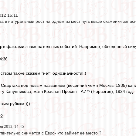
012 15:11
ва в натуральный рост на одном из мест чуть выше скамейки запасн
ртефактами знаменательных событий. Например, обведенный силуэ
4:36
ством также скажем "нет" однозначности!:)
ч Спартака под новым названием (весенний чемп Москвы 1935) ка
- у Канунникова, матч Красная Пресня - АИФ (Норвегия), 1924 год.
овым рубкам:)))
22
юн 2012, 14:45
твительно снимется с Евро- кто займет её место ?