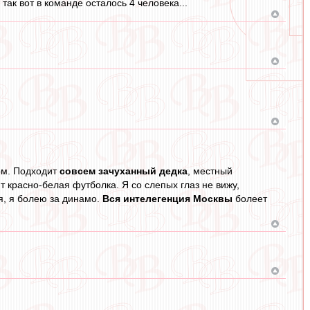
так вот в команде осталось 4 человека...
ом. Подходит
совсем зачуханный дедка
, местный
т красно-белая футболка. Я со слепых глаз не вижу,
я, я болею за динамо.
Вся интелегенция Москвы
болеет