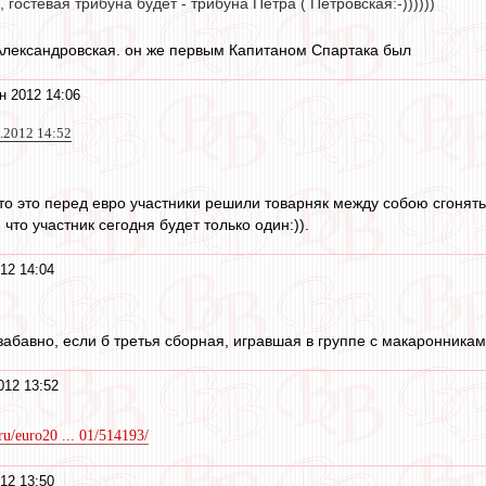
 гостевая трибуна будет - трибуна Петра ( Петровская:-))))))
Александровская. он же первым Капитаном Спартака был
н 2012 14:06
6.2012 14:52
то это перед евро участники решили товарняк между собою сгонять 
 что участник сегодня будет только один:)).
12 14:04
абавно, если б третья сборная, игравшая в группе с макаронниками
012 13:52
.ru/euro20 ... 01/514193/
12 13:50