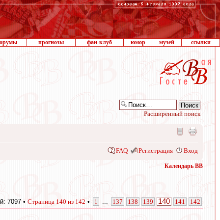
орумы
прогнозы
фан-клуб
юмор
музей
ссылки
Расширенный поиск
FAQ
Регистрация
Вход
Календарь ВВ
140
й: 7097 •
Страница
140
из
142
•
1
...
137
138
139
141
142