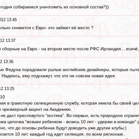
сегодня собираемся уничтожить их основной состав?))
012 13:45
льно снимется с Евро- кто займет её место ?
12 13:37
о сборные на Евро - на втором месте после РФС Ирландия... есичё
2 13:36
ью Федуна порадовали ушлые английские дизайнеры, которые пыт
Надеюсь, ему подскажут, что это не совсем новая идея.
2 13:25
:10
ния в грамотную селекционную службу, которая имела бы своей цел
м чрезмерный акцент на Академию.
не даст пресловутого "костяка". Во-первых, есть природное ограни
ама цепочка "возьми ребенком - возись 10 лет - удержи в команде" 
но, что до основы ребенка будут доводить уже другие клубы:)
возится 10 лет. каждый год идет селекция, по всем регионам..