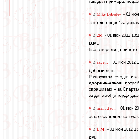
так, для примера, недав
#
Mike Lebedev
» 01 июн
"интелегенция" за динам
#
2M
» 01 июн 2012 13:
В.М.
,
Всё в порядке, принято :
#
azvent
» 01 июн 2012 1
Добрый день.
Разгружали сегодня с к
дворник-алкаш
, потре
спрашиваю – за Спартак
за динамо! (и гордо уда
#
nimrod son
» 01 июн 20
осталось только кол was
#
В.М.
» 01 июн 2012 13
2M
,