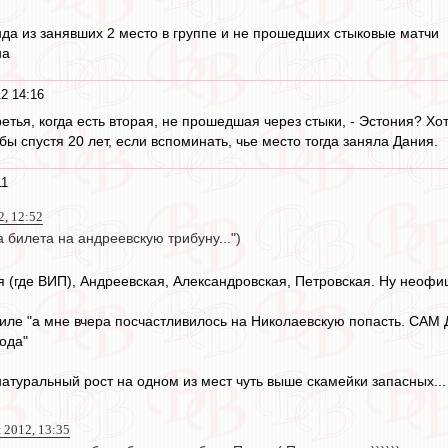
да из занявших 2 место в группе и не прошедших стыковые матчи
на
2 14:16
ретья, когда есть вторая, не прошедшая через стыки, - Эстония? Хо
ы спустя 20 лет, если вспоминать, чье место тогда заняла Дания.
11
2, 12:52
 билета на андреевскую трибуну...")
я (где ВИП), Андреевская, Александровская, Петровская. Ну неоф
тиле "а мне вчера посчастливилось на Николаевскую попасть. САМ 
года"
натуральный рост на одном из мест чуть выше скамейки запасных...
 2012, 13:35