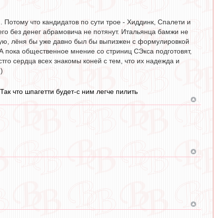
 Потому что кандидатов по сути трое - Хиддинк, Спалети и
сего без денег абрамовича не потянут. Итальянца бамжи не
ную, лёня бы уже давно был бы выпизжен с формулировкой
. А пока общественное мнение со стриниц СЭкса подготовят,
стго сердца всех знакомы коней с тем, что их надежда и
)
ак что шпагетти будет-с ним легче пилить