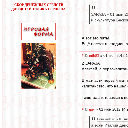
СБОР ДЕНЕЖНЫХ СРЕДСТВ
ДЛЯ ДЕТЕЙ ТОЛИКА ГЕРЦЫНА
3APA3A » 01 июн 2
и скульптура Беско
А вот это пять!
Ещё населить стадион а
#
mib83
» 01 июн 2012 1
2 ЗАРАЗА
Алексей, с первокапитан
В матчасти первый мат
капитанство, что нашел 
Такштааа готовимся к н
#
gav
» 01 июн 2012 14:
Denissoff78 » 01 и
а если Италия дейс