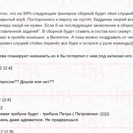
тно, что на 99% следующим тренером сборной будет лёня слуцкий.
акрытый клуб. Постороннего к пирогу не пустят. Хиддинка скорей в
 гинеру нахуй не нужен. Если б не последующее зачисление в сбор
ставленной задачей". В сборной будет ставить в состав кого скажут
оват в проёбе конюшни, а Веллитон. А пока можно поздравить от чи
рович слуцкий стойко перенёс все бури и остался у руля команды))
ва планируют назначить,но я бы потерпел с ним,под натаскал его.Т
2 12:42
опросом?? Дошли или нет??
 12:41
52
евая трибуна будет - трибуна Петра ( Петровская:-))))))
чень даже адекватное. Не придерешься.
2 12:35