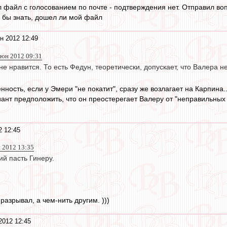
 файл с голосованием по почте - подтверждения нет. Отправил вопр
ь бы знать, дошел ли мой файл
н 2012 12:49
 июн 2012 09:31
 не нравится. То есть Федун, теоретически, допускает, что Валера 
нность, если у Эмери "не покатит", сразу же возлагает на Карпина..
ант предположить, что он преостерегает Валеру от "неправильных 
2 12:45
н 2012 13:35
й пасть Гинеру.
разрывал, а чем-нить другим. )))
2012 12:45