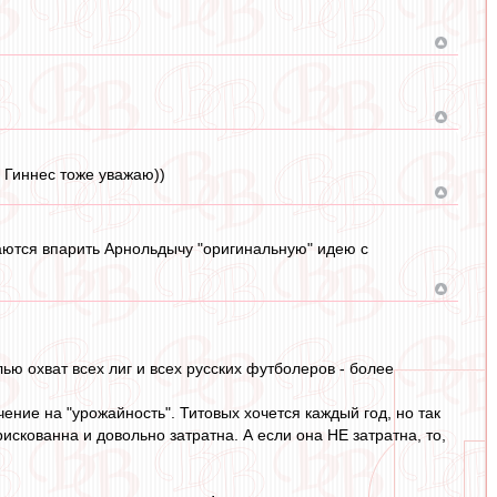
, Гиннес тоже уважаю))
аются впарить Арнольдычу "оригинальную" идею с
ью охват всех лиг и всех русских футболеров - более
чение на "урожайность". Титовых хочется каждый год, но так
рискованна и довольно затратна. А если она НЕ затратна, то,