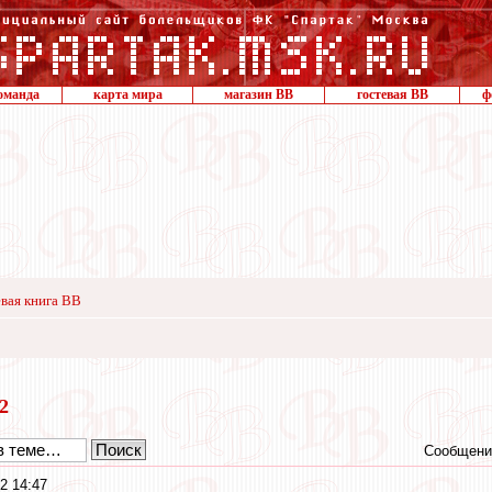
оманда
карта мира
магазин ВВ
гостевая ВВ
ф
вая книга ВВ
12
Сообщени
2 14:47