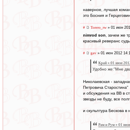
наверное, лучшая коман
это Босния и Герцегови
#
Torero_rw
» 01 июн 201
nimrod son
, зачем же т
красивый реверанс судьб
#
gav
» 01 июн 2012 14:
Край » 01 июн 201
Удобно же:"Мне два
Николаевская - западна
Петровича Старостина"
и обсуждения на ВВ в с
звезды не буду, все пол
и скульптура Бескова в 
Рам и Рум » 01 июн