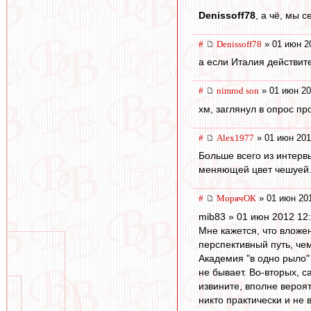
Denissoff78
, а чё, мы 
#
Denissoff78
» 01 июн 2
а если Италия действите
#
nimrod son
» 01 июн 20
хм, заглянул в опрос пр
#
Alex1977
» 01 июн 201
Больше всего из интерв
меняющей цвет чешуей. 
#
МорячОК
» 01 июн 201
mib83 » 01 июн 2012 12
Мне кажется, что вложе
перспективный путь, че
Академия "в одно рыло" 
не бывает. Во-вторых, с
извините, вполне вероят
никто практически и не 