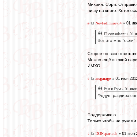
Михаил. Сори. Отправил
пишу на книге. Хотелос
#
Nevladimirovi4
» 01 ию
IT-consultant » 01
Вот это мне "если"
Скорее он всю ответстве
Можно ещё и такой вари
ИМХО
#
arsgarage
» 01 июн 201
Рам и Рум » 01 ию
Федун, раздирающи
Поддерживаю.
Только чтобы не руками 
#
DONspartach
» 01 июн 