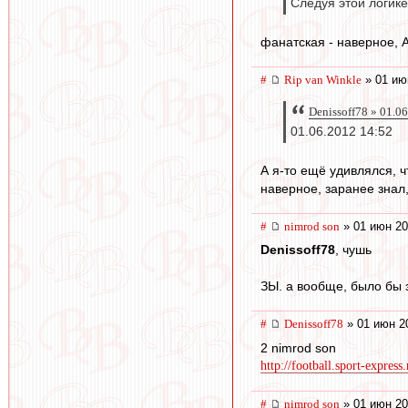
Следуя этой логике,
фанатская - наверное, 
#
Rip van Winkle
» 01 ию
Denissoff78 » 01.0
01.06.2012 14:52
А я-то ещё удивлялся, ч
наверное, заранее знал,
#
nimrod son
» 01 июн 20
Denissoff78
, чушь
ЗЫ. а вообще, было бы з
#
Denissoff78
» 01 июн 2
2 nimrod son
http://football.sport-express
#
nimrod son
» 01 июн 20