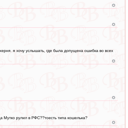
е херня. я хочу услышать, где была допущена ошибка во всех
гда Мутко рулил в РФС??тоесть типа кошелька?