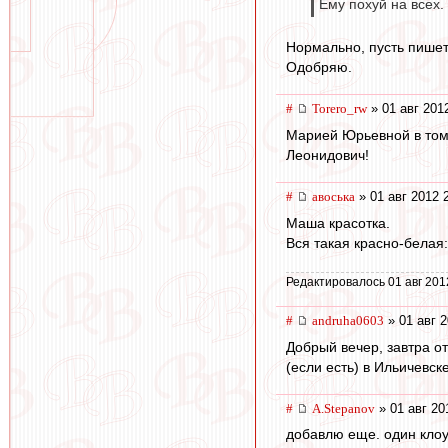
Ему похуй на всех.
Нормально, пусть пишет
Одобряю.
#
Torero_rw
» 01 авг 201
Марией Юрьевной в том 
Леонидович!
#
авоська
» 01 авг 2012 
Маша красотка.
Вся такая красно-белая:
Редактировалось 01 авг 201
#
andruha0603
» 01 авг 2
Добрый вечер, завтра о
(если есть) в Ильичевск
#
A.Stepanov
» 01 авг 20
добавлю еще. один клоун