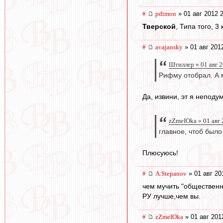
#
pdimon
» 01 авг 2012 
Тверской
, Типа того, 
#
avajansky
» 01 авг 201
Штиллер » 01 авг 
Рифму отобрал. А 
Да, извини, эт я неподу
zZmeIOka » 01 авг 
главное, чтоб было
Плюсуюсь!
#
A.Stepanov
» 01 авг 20
чем мучить "общественно
РУ лучше,чем вы.
#
zZmeIOka
» 01 авг 201