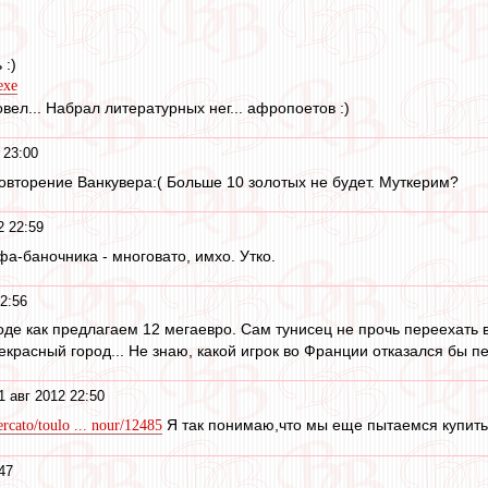
 :)
exe
овел... Набрал литературных нег... афропоетов :)
 23:00
повторение Ванкувера:( Больше 10 золотых не будет. Муткерим?
2 22:59
а-баночника - многовато, имхо. Утко.
2:56
роде как предлагаем 12 мегаевро. Сам тунисец не прочь переехать в
красный город... Не знаю, какой игрок во Франции отказался бы пе
1 авг 2012 22:50
Я так понимаю,что мы еще пытаемся купить
rcato/toulo ... nour/12485
47