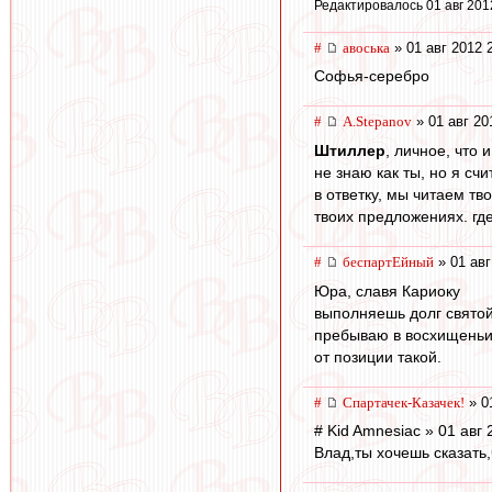
Редактировалось 01 авг 201
#
авоська
» 01 авг 2012 
Софья-серебро
#
A.Stepanov
» 01 авг 20
Штиллер
, личное, что 
не знаю как ты, но я сч
в ответку, мы читаем тв
твоих предложениях. где
#
беспартЕйный
» 01 авг
Юра, славя Кариоку
выполняешь долг святой
пребываю в восхищень
от позиции такой.
#
Спартачек-Казачек!
» 0
# Kid Amnesiac » 01 авг 
Влад,ты хочешь сказать