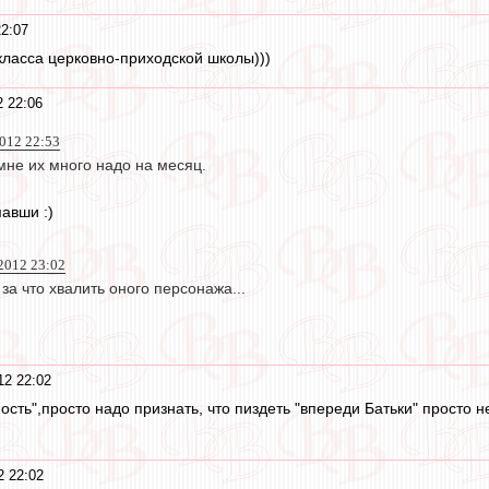
22:07
3 класса церковно-приходской школы)))
2 22:06
2012 22:53
мне их много надо на месяц.
мавши :)
2012 23:02
 за что хвалить оного персонажа...
12 22:02
сть",просто надо признать, что пиздеть "впереди Батьки" просто н
2 22:02