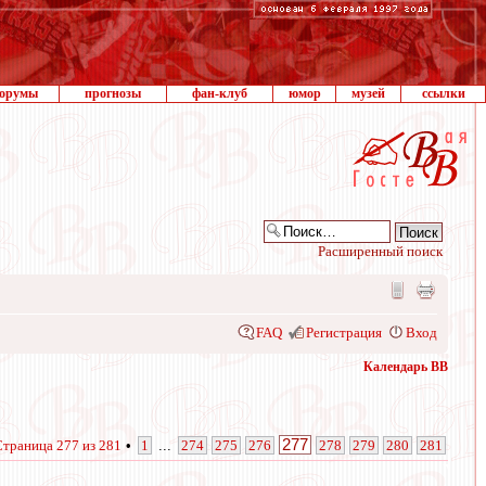
орумы
прогнозы
фан-клуб
юмор
музей
ссылки
Расширенный поиск
FAQ
Регистрация
Вход
Календарь ВВ
277
Страница
277
из
281
•
1
...
274
275
276
278
279
280
281