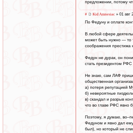
предложении, потому что
#
Kid Amnesiac
» 01 авг 
По Федуну и оплате ко
В любой сфере деятельн
может быть нужно — то 
соображения престижа 
Федун не дурак, он пон
стать президентом РФС 
Не знаю, сам ЛАФ прише
общественная организаци
а) потеря репутацией М
б) невероятные пиздюли
в) скандал и разрыв кон
что во главе РФС явно б
Поэтому, я думаю, во–п
Федуном и явно дал ему
был), но который не сл