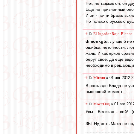
Нет, не таджик он, он др
Еще не признанный опо
И он - почти бразильски
Но только с русскою ду
#
El Jugador Rojo-Blanco
dimonkgtu
, лучше б не
ошибки, неточности, лю
жаль. И как яркое срав
берут своё, да ещё ввд
необходимо в решающий 
#
Mitrsm
» 01 авг 2012 2
В раскладе Влада не учт
нынешний момент.
#
МосфОлд
» 01 авг 201
Увы... Великая - твей!...(
ЗЫ: Ну, хоть Маха не под