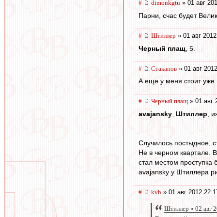
#
dimonkgtu
» 01 авг 201
Парни, счас будет Велик
#
Штиллер
» 01 авг 2012
Черный плащ
, 5.
#
Cтаканов
» 01 авг 2012
А еще у меня стоит уже 
#
Черный плащ
» 01 авг 
avajansky
,
Штиллер
, 
Случилось постыдное, с
Не в черном квартале. 
стал местом проступка 
avajansky у Штиллера р
#
kvh
» 01 авг 2012 22:1
Штиллер » 02 авг 