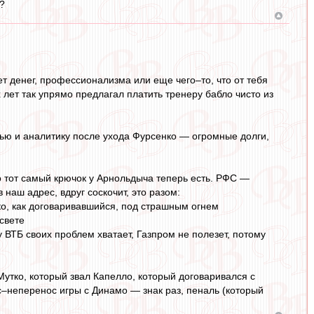
о?
т денег, профессионализма или еще чего–то, что от тебя
лет так упрямо предлагал платить тренеру бабло чисто из
вью и аналитику после ухода Фурсенко — огромные долги,
о тот самый крючок у Арнольдыча теперь есть. РФС —
 наш адрес, вдруг соскочит, это разом:
ко, как договаривавшийся, под страшным огнем
свете
 у ВТБ своих проблем хватает, Газпром не полезет, потому
утко, который звал Капелло, который договаривался с
ос–неперенос игры с Динамо — знак раз, пеналь (который