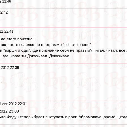
2 22:46
22:42
12 22:41
и до этого понятно.
итаю, что ты слился по программе "все включено".
ои "вирши и оды". где признание себя не правым? читал, читал. вс
. где, когда ты Доказывал. Доказывал.
 2012 22:39
,
и
1 авг 2012 22:31
2012 23:09
,что Федун теперь будет выступать в роли Абрамовича ,времён ,ко