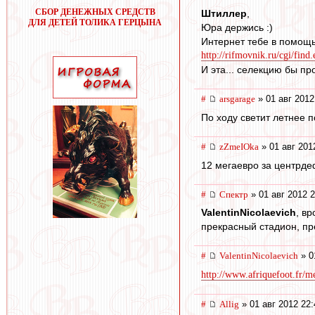
СБОР ДЕНЕЖНЫХ СРЕДСТВ
Штиллер
,
ДЛЯ ДЕТЕЙ ТОЛИКА ГЕРЦЫНА
Юра держись :)
Интернет тебе в помощь
http://rifmovnik.ru/cgi/find.
И эта... селекцию бы пр
#
arsgarage
» 01 авг 2012
По ходу светит летнее 
#
zZmeIOka
» 01 авг 201
12 мегаевро за центрдеф
#
Спектр
» 01 авг 2012 2
ValentinNicolaevich
, в
прекрасный стадион, пре
#
ValentinNicolaevich
» 0
http://www.afriquefoot.fr/me
#
Allig
» 01 авг 2012 22: