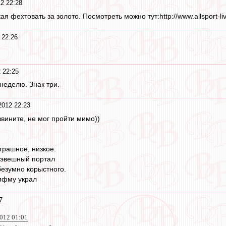
2 22:28
ая фехтовать за золото. Посмотреть можно тут:http://www.allsport-l
 22:26
 22:25
неделю. Знак три.
2012 22:23
извините, не мог пройти мимо))
трашное, низкое.
Вэвешный портал
безумно корыстного.
ифму украл
7
2012 01:01