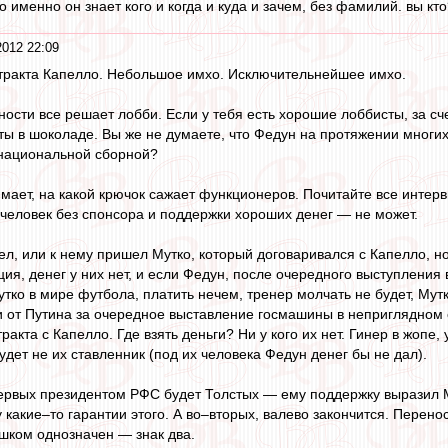
 именно он знает кого и когда и куда и зачем, без фамилий. вы кт
2012 22:09
нтракта Капелло. Небольшое имхо. Исключительнейшее имхо.
ости все решает лобби. Если у тебя есть хорошие лоббисты, за сче
ты в шоколаде. Вы же не думаете, что Федун на протяжении многих 
национальной сборной?
имает, на какой крючок сажает функционеров. Почитайте все интер
человек без спонсора и поддержки хороших денег — не может.
л, или к нему пришел Мутко, который договаривался с Капелло, н
я, денег у них нет, и если Федун, после очередного выступления в
утко в мире футбола, платить нечем, тренер молчать не будет, Мут
 от Путина за очередное выставление госмашины в неприглядном 
тракта с Капелло. Где взять деньги? Ни у кого их нет. Гинер в жопе,
удет не их ставленник (под их человека Федун денег бы не дал).
ервых президентом РФС будет Толстых — ему поддержку выразил М
 какие–то гарантии этого. А во–вторых, валево закончится. Перен
ишком однозначен — знак два.