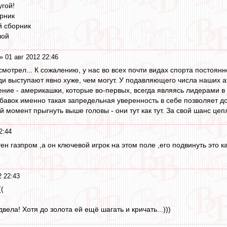
угой!
рник
й сборник
шой
» 01 авг 2012 22:46
 смотрел... К сожалению, у нас во всех почти видах спорта посто
ди выступают явно хуже, чем могут. У подавляющего числа наших а
нение - америкашки, которые во-первых, всегда являясь лидерами 
обавок именно такая запредельная уверенность в себе позволяет до
момент прыгнуть выше головы - они тут как тут. За свой шанс цепл
2:44
ен газпром ,а он ключевой игрок на этом поле ,его подвинуть это к
2 22:43
((
вела! Хотя до золота ей ещё шагать и кричать...)))