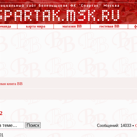
оманда
карта мира
магазин ВВ
гостевая ВВ
ф
вая книга ВВ
12
Сообщений: 14033 •
01