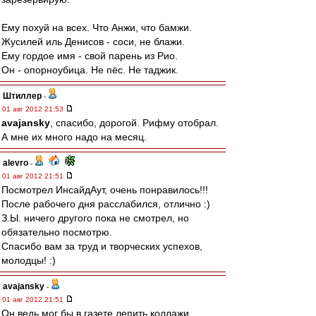
Ему похуй на всех. Что Анжи, что бамжи.
Жусилей иль Денисов - соси, не блажи.
Ему гордое имя - свой парень из Рио.
Он - опорноубица. Не пёс. Не таджик.
Штиллер
-
01 авг 2012 21:53
avajansky
, спасибо, дорогой. Рифму отобрал.
А мне их много надо на месяц.
alevro
-
01 авг 2012 21:51
Посмотрел ИнсайдАут, очень понравилось!!!
После рабочего дня расслабился, отлично :)
З.Ы. ничего другого пока не смотрел, но
обязательно посмотрю.
Спасибо вам за труд и творческих успехов,
молодцы! :)
avajansky
-
01 авг 2012 21:51
Он ведь мог бы в газете лепить коллажи,