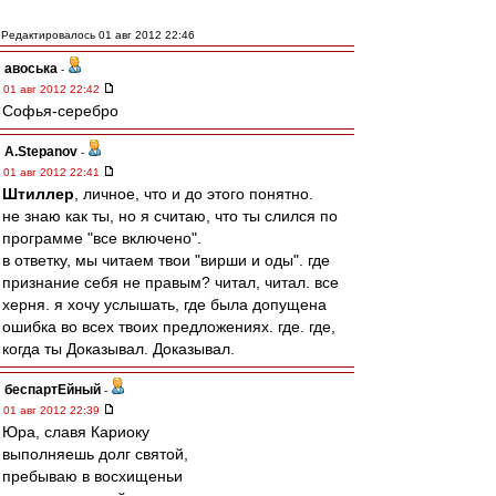
Редактировалось 01 авг 2012 22:46
авоська
-
01 авг 2012 22:42
Софья-серебро
A.Stepanov
-
01 авг 2012 22:41
Штиллер
, личное, что и до этого понятно.
не знаю как ты, но я считаю, что ты слился по
программе "все включено".
в ответку, мы читаем твои "вирши и оды". где
признание себя не правым? читал, читал. все
херня. я хочу услышать, где была допущена
ошибка во всех твоих предложениях. где. где,
когда ты Доказывал. Доказывал.
беспартЕйный
-
01 авг 2012 22:39
Юра, славя Кариоку
выполняешь долг святой,
пребываю в восхищеньи