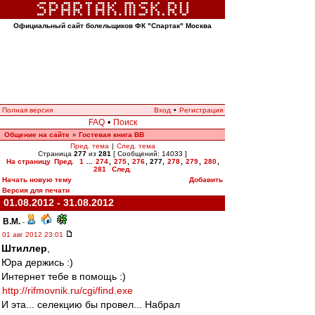
Официальный сайт болельщиков ФК "Спартак" Москва
Полная версия
Вход
•
Регистрация
FAQ
•
Поиск
Общение на сайте
Гостевая книга ВВ
»
Пред. тема
|
След. тема
Страница
277
из
281
[ Сообщений: 14033 ]
На страницу
Пред.
1
...
274
,
275
,
276
,
277
,
278
,
279
,
280
,
281
След.
Начать новую тему
Добавить
Версия для печати
01.08.2012 - 31.08.2012
В.М.
-
01 авг 2012 23:01
Штиллер
,
Юра держись :)
Интернет тебе в помощь :)
http://rifmovnik.ru/cgi/find.exe
И эта... селекцию бы провел... Набрал