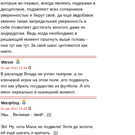
которые во-первых, всегда являясь лидерами в
дисциплине, подавляют всех соперников
уверенностью и берут своё, да ещё ввдобавок
именно такая запредельная уверенность в
себе позволяет достигать многого даже их
андердогам. Ведь когда необходимо в
решающий момент прыгнуть выше головы -
они тут как тут. За свой шанс цепляются как
никто.
Mitrsm
-
01 авг 2012 22:44
В раскладе Влада не учтен газпром ,а он
ключевой игрок на этом поле ,его подвинуть
это как убрать государство из футбола .А это
имхо нереально в нынешний момент.
МосфОлд
-
01 авг 2012 22:43
Увы... Великая - твей!...(((
ЗЫ: Ну, хоть Маха не подвела! Хотя до золота
ей ещё шагать и кричать...)))