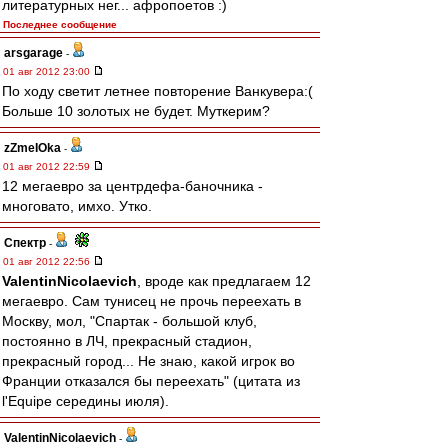
литературных нег... афропоетов :)
Последнее сообщение
arsgarage
-
01 авг 2012 23:00
По ходу светит летнее повторение Ванкувера:(
Больше 10 золотых не будет. Муткерим?
zZmeIOka
-
01 авг 2012 22:59
12 мегаевро за центрдефа-баночника -
многовато, имхо. Утко.
Спектр
-
01 авг 2012 22:56
ValentinNicolaevich
, вроде как предлагаем 12
мегаевро. Сам тунисец не прочь переехать в
Москву, мол, "Спартак - большой клуб,
постоянно в ЛЧ, прекрасный стадион,
прекрасный город... Не знаю, какой игрок во
Франции отказался бы переехать" (цитата из
l'Equipe середины июля).
ValentinNicolaevich
-