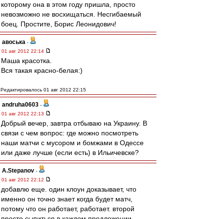
которому она в этом году пришла, просто
невозможно не восхищаться. Несгибаемый
боец. Простите, Борис Леонидович!
авоська
-
01 авг 2012 22:14
Маша красотка.
Вся такая красно-белая:)
Редактировалось 01 авг 2012 22:15
andruha0603
-
01 авг 2012 22:13
Добрый вечер, завтра отбываю на Украину. В
связи с чем вопрос: где можно посмотреть
наши матчи с мусором и бомжами в Одессе
или даже лучше (если есть) в Ильичевске?
A.Stepanov
-
01 авг 2012 22:12
добавлю еще. один клоун доказывает, что
именно он точно знает когда будет матч,
потому что он работает, работает. второй
просто сыпиться в каждом предложении,