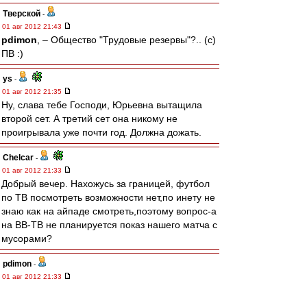
Тверской
-
01 авг 2012 21:43
pdimon
, – Общество "Трудовые резервы"?.. (с)
ПВ :)
ys
-
01 авг 2012 21:35
Ну, слава тебе Господи, Юрьевна вытащила
второй сет. А третий сет она никому не
проигрывала уже почти год. Должна дожать.
Chelcar
-
01 авг 2012 21:33
Добрый вечер. Нахожусь за границей, футбол
по ТВ посмотреть возможности нет,по инету не
знаю как на айпаде смотреть,поэтому вопрос-а
на ВВ-ТВ не планируется показ нашего матча с
мусорами?
pdimon
-
01 авг 2012 21:33
Я наверно буду не в тренде, но мне ОУКБ
понравилось больше, хотя обе передачи