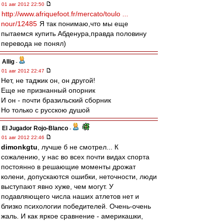
01 авг 2012 22:50
http://www.afriquefoot.fr/mercato/toulo ...
nour/12485
Я так понимаю,что мы еще
пытаемся купить Абденура,правда половину
перевода не понял)
Allig
-
01 авг 2012 22:47
Нет, не таджик он, он другой!
Еще не признанный опорник
И он - почти бразильский сборник
Но только с русскою душой
El Jugador Rojo-Blanco
-
01 авг 2012 22:46
dimonkgtu
, лучше б не смотрел... К
сожалению, у нас во всех почти видах спорта
постоянно в решающие моменты дрожат
колени, допускаются ошибки, неточности, люди
выступают явно хуже, чем могут. У
подавляющего числа наших атлетов нет и
близко психологии победителей. Очень-очень
жаль. И как яркое сравнение - америкашки,