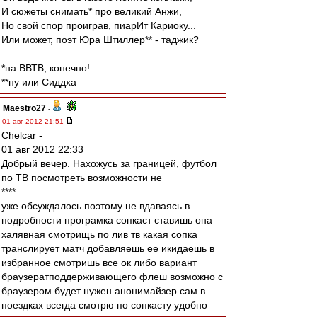
И сюжеты снимать* про великий Анжи,
Но свой спор проиграв, пиарИт Кариоку...
Или может, поэт Юра Штиллер** - таджик?
*на ВВТВ, конечно!
**ну или Сиддха
Maestro27
-
01 авг 2012 21:51
Chelcar -
01 авг 2012 22:33
Добрый вечер. Нахожусь за границей, футбол
по ТВ посмотреть возможности не
****
уже обсуждалось поэтому не вдаваясь в
подробности програмка сопкаст ставишь она
халявная смотрищь по лив тв какая сопка
транслирует матч добавляешь ее икидаешь в
избранное смотришь все ок либо вариант
браузератподдерживающего флеш возможно с
браузером будет нужен анонимайзер сам в
поездках всегда смотрю по сопкасту удобно