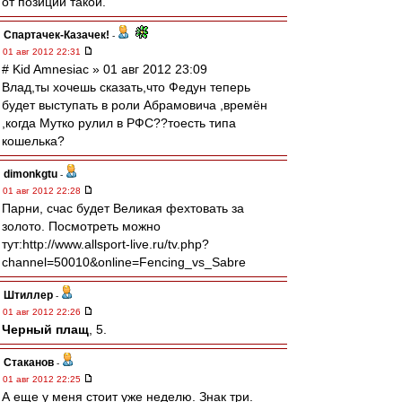
от позиции такой.
Спартачек-Казачек!
-
01 авг 2012 22:31
# Kid Amnesiac » 01 авг 2012 23:09
Влад,ты хочешь сказать,что Федун теперь
будет выступать в роли Абрамовича ,времён
,когда Мутко рулил в РФС??тоесть типа
кошелька?
dimonkgtu
-
01 авг 2012 22:28
Парни, счас будет Великая фехтовать за
золото. Посмотреть можно
тут:http://www.allsport-live.ru/tv.php?
channel=50010&online=Fencing_vs_Sabre
Штиллер
-
01 авг 2012 22:26
Черный плащ
, 5.
Cтаканов
-
01 авг 2012 22:25
А еще у меня стоит уже неделю. Знак три.