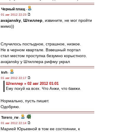
Черный плащ
-
01 авг 2012 22:23
avajansky
,
Штиллер
, извините, не мог пройти
мимо))
Случилось постыдное, страшное, низкое.
Не в черном квартале. Вэвешный портал
стал местом проступка безумно корыстного.
avajansky у Штиллера рифму украл
kvh
-
01 авг 2012 22:17
Штиллер » 02 авг 2012 01:01
Ему похуй на всех. Что Анжи, что бамжи.
Нормально, пусть пишет.
Одобряю.
Torero_rw
-
01 авг 2012 22:14
Марией Юрьевной в том ее состоянии, к