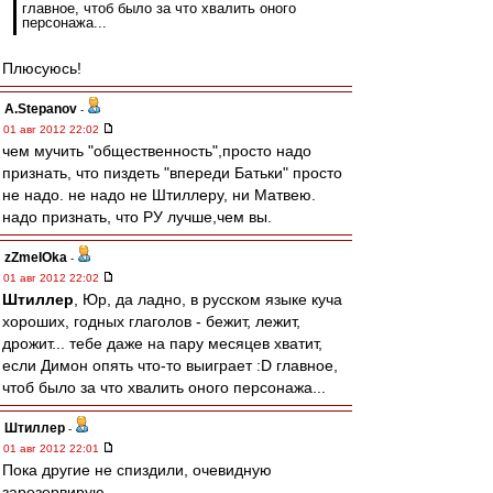
главное, чтоб было за что хвалить оного
персонажа...
Плюсуюсь!
A.Stepanov
-
01 авг 2012 22:02
чем мучить "общественность",просто надо
признать, что пиздеть "впереди Батьки" просто
не надо. не надо не Штиллеру, ни Матвею.
надо признать, что РУ лучше,чем вы.
zZmeIOka
-
01 авг 2012 22:02
Штиллер
, Юр, да ладно, в русском языке куча
хороших, годных глаголов - бежит, лежит,
дрожит... тебе даже на пару месяцев хватит,
если Димон опять что-то выиграет :D главное,
чтоб было за что хвалить оного персонажа...
Штиллер
-
01 авг 2012 22:01
Пока другие не спиздили, очевидную
зарезервирую.