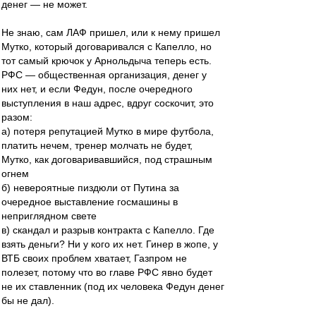
денег — не может.
Не знаю, сам ЛАФ пришел, или к нему пришел
Мутко, который договаривался с Капелло, но
тот самый крючок у Арнольдыча теперь есть.
РФС — общественная организация, денег у
них нет, и если Федун, после очередного
выступления в наш адрес, вдруг соскочит, это
разом:
а) потеря репутацией Мутко в мире футбола,
платить нечем, тренер молчать не будет,
Мутко, как договаривавшийся, под страшным
огнем
б) невероятные пиздюли от Путина за
очередное выставление госмашины в
неприглядном свете
в) скандал и разрыв контракта с Капелло. Где
взять деньги? Ни у кого их нет. Гинер в жопе, у
ВТБ своих проблем хватает, Газпром не
полезет, потому что во главе РФС явно будет
не их ставленник (под их человека Федун денег
бы не дал).