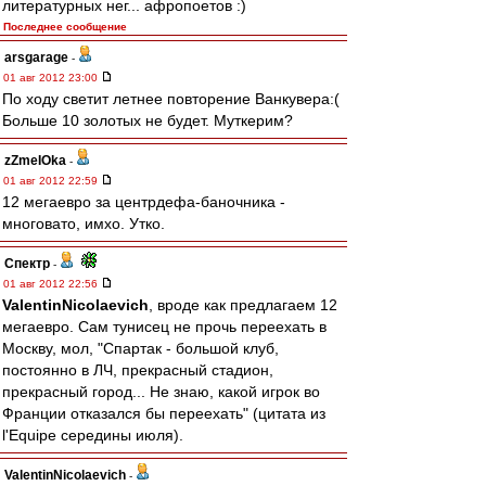
литературных нег... афропоетов :)
Последнее сообщение
arsgarage
-
01 авг 2012 23:00
По ходу светит летнее повторение Ванкувера:(
Больше 10 золотых не будет. Муткерим?
zZmeIOka
-
01 авг 2012 22:59
12 мегаевро за центрдефа-баночника -
многовато, имхо. Утко.
Спектр
-
01 авг 2012 22:56
ValentinNicolaevich
, вроде как предлагаем 12
мегаевро. Сам тунисец не прочь переехать в
Москву, мол, "Спартак - большой клуб,
постоянно в ЛЧ, прекрасный стадион,
прекрасный город... Не знаю, какой игрок во
Франции отказался бы переехать" (цитата из
l'Equipe середины июля).
ValentinNicolaevich
-