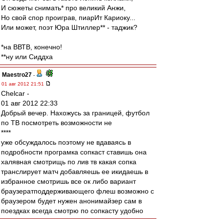
И сюжеты снимать* про великий Анжи,
Но свой спор проиграв, пиарИт Кариоку...
Или может, поэт Юра Штиллер** - таджик?
*на ВВТВ, конечно!
**ну или Сиддха
Maestro27
-
01 авг 2012 21:51
Chelcar -
01 авг 2012 22:33
Добрый вечер. Нахожусь за границей, футбол
по ТВ посмотреть возможности не
****
уже обсуждалось поэтому не вдаваясь в
подробности програмка сопкаст ставишь она
халявная смотрищь по лив тв какая сопка
транслирует матч добавляешь ее икидаешь в
избранное смотришь все ок либо вариант
браузератподдерживающего флеш возможно с
браузером будет нужен анонимайзер сам в
поездках всегда смотрю по сопкасту удобно