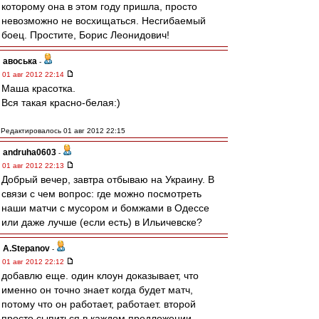
которому она в этом году пришла, просто
невозможно не восхищаться. Несгибаемый
боец. Простите, Борис Леонидович!
авоська
-
01 авг 2012 22:14
Маша красотка.
Вся такая красно-белая:)
Редактировалось 01 авг 2012 22:15
andruha0603
-
01 авг 2012 22:13
Добрый вечер, завтра отбываю на Украину. В
связи с чем вопрос: где можно посмотреть
наши матчи с мусором и бомжами в Одессе
или даже лучше (если есть) в Ильичевске?
A.Stepanov
-
01 авг 2012 22:12
добавлю еще. один клоун доказывает, что
именно он точно знает когда будет матч,
потому что он работает, работает. второй
просто сыпиться в каждом предложении,