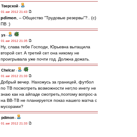
Тверской
-
01 авг 2012 21:43
pdimon
, – Общество "Трудовые резервы"?.. (с)
ПВ :)
ys
-
01 авг 2012 21:35
Ну, слава тебе Господи, Юрьевна вытащила
второй сет. А третий сет она никому не
проигрывала уже почти год. Должна дожать.
Chelcar
-
01 авг 2012 21:33
Добрый вечер. Нахожусь за границей, футбол
по ТВ посмотреть возможности нет,по инету не
знаю как на айпаде смотреть,поэтому вопрос-а
на ВВ-ТВ не планируется показ нашего матча с
мусорами?
pdimon
-
01 авг 2012 21:33
Я наверно буду не в тренде, но мне ОУКБ
понравилось больше, хотя обе передачи