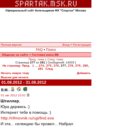
Официальный сайт болельщиков ФК "Спартак" Москва
Полная версия
Вход
•
Регистрация
FAQ
•
Поиск
Общение на сайте
Гостевая книга ВВ
»
Пред. тема
|
След. тема
Страница
277
из
281
[ Сообщений: 14033 ]
На страницу
Пред.
1
...
274
,
275
,
276
,
277
,
278
,
279
,
280
,
281
След.
Начать новую тему
Добавить
Версия для печати
01.08.2012 - 31.08.2012
В.М.
-
01 авг 2012 23:01
Штиллер
,
Юра держись :)
Интернет тебе в помощь :)
http://rifmovnik.ru/cgi/find.exe
И эта... селекцию бы провел... Набрал