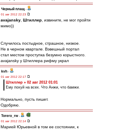
Черный плащ
-
01 авг 2012 22:23
avajansky
,
Штиллер
, извините, не мог пройти
мимо))
Случилось постыдное, страшное, низкое.
Не в черном квартале. Вэвешный портал
стал местом проступка безумно корыстного.
avajansky у Штиллера рифму украл
kvh
-
01 авг 2012 22:17
Штиллер » 02 авг 2012 01:01
Ему похуй на всех. Что Анжи, что бамжи.
Нормально, пусть пишет.
Одобряю.
Torero_rw
-
01 авг 2012 22:14
Марией Юрьевной в том ее состоянии, к