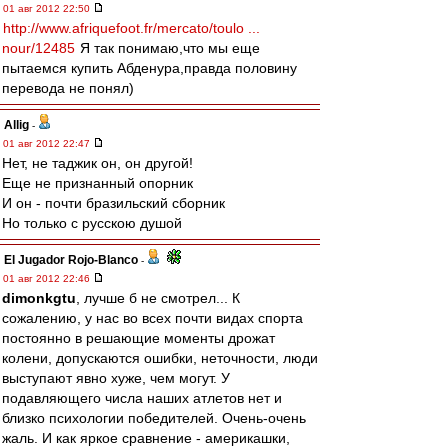
01 авг 2012 22:50
http://www.afriquefoot.fr/mercato/toulo ...
nour/12485
Я так понимаю,что мы еще
пытаемся купить Абденура,правда половину
перевода не понял)
Allig
-
01 авг 2012 22:47
Нет, не таджик он, он другой!
Еще не признанный опорник
И он - почти бразильский сборник
Но только с русскою душой
El Jugador Rojo-Blanco
-
01 авг 2012 22:46
dimonkgtu
, лучше б не смотрел... К
сожалению, у нас во всех почти видах спорта
постоянно в решающие моменты дрожат
колени, допускаются ошибки, неточности, люди
выступают явно хуже, чем могут. У
подавляющего числа наших атлетов нет и
близко психологии победителей. Очень-очень
жаль. И как яркое сравнение - америкашки,