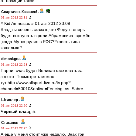
от позиции такой.
Спартачек-Казачек!
-
01 авг 2012 22:31
# Kid Amnesiac » 01 авг 2012 23:09
Влад,ты хочешь сказать,что Федун теперь
будет выступать в роли Абрамовича ,времён
,когда Мутко рулил в РФС??тоесть типа
кошелька?
dimonkgtu
-
01 авг 2012 22:28
Парни, счас будет Великая фехтовать за
золото. Посмотреть можно
тут:http://www.allsport-live.ru/tv.php?
channel=50010&online=Fencing_vs_Sabre
Штиллер
-
01 авг 2012 22:26
Черный плащ
, 5.
Cтаканов
-
01 авг 2012 22:25
А еще у меня стоит уже неделю. Знак три.