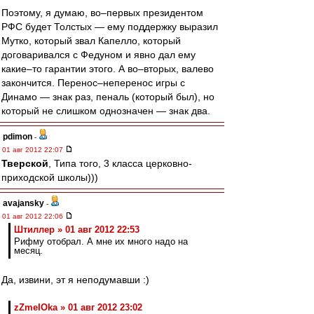
Поэтому, я думаю, во–первых президентом
РФС будет Толстых — ему поддержку выразил
Мутко, который звал Капелло, который
договаривался с Федуном и явно дал ему
какие–то гарантии этого. А во–вторых, валево
закончится. Перенос–неперенос игры с
Динамо — знак раз, пеналь (который был), но
который не слишком однозначен — знак два.
pdimon
-
01 авг 2012 22:07
Тверской
, Типа того, 3 класса церковно-
приходской школы)))
avajansky
-
01 авг 2012 22:06
Штиллер » 01 авг 2012 22:53
Рифму отобрал. А мне их много надо на
месяц.
Да, извини, эт я неподумавши :)
zZmeIOka » 01 авг 2012 23:02