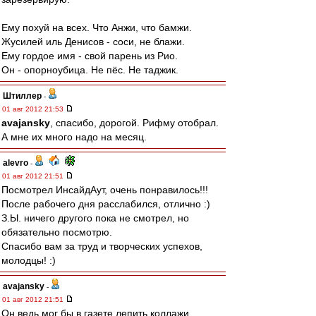
Ему похуй на всех. Что Анжи, что бамжи.
Жусилей иль Денисов - соси, не блажи.
Ему гордое имя - свой парень из Рио.
Он - опорноубица. Не пёс. Не таджик.
Штиллер
-
01 авг 2012 21:53
avajansky
, спасибо, дорогой. Рифму отобрал.
А мне их много надо на месяц.
alevro
-
01 авг 2012 21:51
Посмотрел ИнсайдАут, очень понравилось!!!
После рабочего дня расслабился, отлично :)
З.Ы. ничего другого пока не смотрел, но
обязательно посмотрю.
Спасибо вам за труд и творческих успехов,
молодцы! :)
avajansky
-
01 авг 2012 21:51
Он ведь мог бы в газете лепить коллажи,