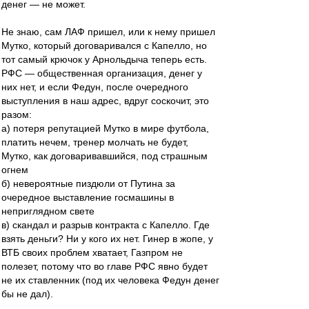
денег — не может.
Не знаю, сам ЛАФ пришел, или к нему пришел
Мутко, который договаривался с Капелло, но
тот самый крючок у Арнольдыча теперь есть.
РФС — общественная организация, денег у
них нет, и если Федун, после очередного
выступления в наш адрес, вдруг соскочит, это
разом:
а) потеря репутацией Мутко в мире футбола,
платить нечем, тренер молчать не будет,
Мутко, как договаривавшийся, под страшным
огнем
б) невероятные пиздюли от Путина за
очередное выставление госмашины в
неприглядном свете
в) скандал и разрыв контракта с Капелло. Где
взять деньги? Ни у кого их нет. Гинер в жопе, у
ВТБ своих проблем хватает, Газпром не
полезет, потому что во главе РФС явно будет
не их ставленник (под их человека Федун денег
бы не дал).