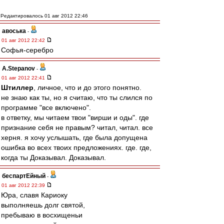
Редактировалось 01 авг 2012 22:46
авоська
-
01 авг 2012 22:42
Софья-серебро
A.Stepanov
-
01 авг 2012 22:41
Штиллер
, личное, что и до этого понятно.
не знаю как ты, но я считаю, что ты слился по
программе "все включено".
в ответку, мы читаем твои "вирши и оды". где
признание себя не правым? читал, читал. все
херня. я хочу услышать, где была допущена
ошибка во всех твоих предложениях. где. где,
когда ты Доказывал. Доказывал.
беспартЕйный
-
01 авг 2012 22:39
Юра, славя Кариоку
выполняешь долг святой,
пребываю в восхищеньи