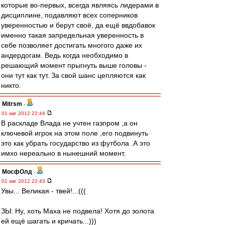
которые во-первых, всегда являясь лидерами в
дисциплине, подавляют всех соперников
уверенностью и берут своё, да ещё ввдобавок
именно такая запредельная уверенность в
себе позволяет достигать многого даже их
андердогам. Ведь когда необходимо в
решающий момент прыгнуть выше головы -
они тут как тут. За свой шанс цепляются как
никто.
Mitrsm
-
01 авг 2012 22:44
В раскладе Влада не учтен газпром ,а он
ключевой игрок на этом поле ,его подвинуть
это как убрать государство из футбола .А это
имхо нереально в нынешний момент.
МосфОлд
-
01 авг 2012 22:43
Увы... Великая - твей!...(((
ЗЫ: Ну, хоть Маха не подвела! Хотя до золота
ей ещё шагать и кричать...)))