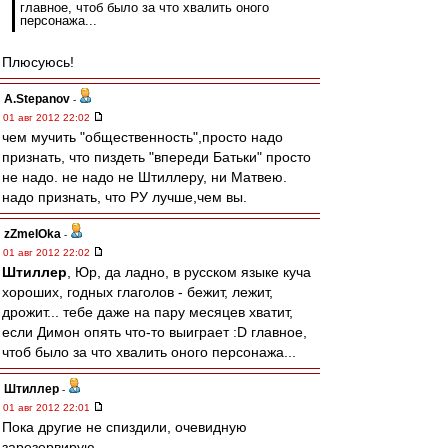
главное, чтоб было за что хвалить оного
персонажа...
Плюсуюсь!
A.Stepanov
-
01 авг 2012 22:02
чем мучить "общественность",просто надо
признать, что пиздеть "впереди Батьки" просто
не надо. не надо не Штиллеру, ни Матвею.
надо признать, что РУ лучше,чем вы.
zZmeIOka
-
01 авг 2012 22:02
Штиллер
, Юр, да ладно, в русском языке куча
хороших, годных глаголов - бежит, лежит,
дрожит... тебе даже на пару месяцев хватит,
если Димон опять что-то выиграет :D главное,
чтоб было за что хвалить оного персонажа...
Штиллер
-
01 авг 2012 22:01
Пока другие не спиздили, очевидную
зарезервирую.