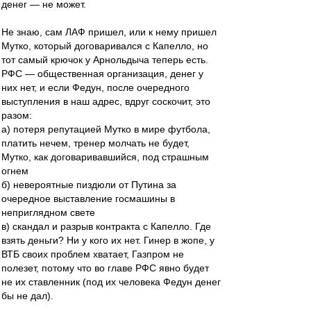
денег — не может.
Не знаю, сам ЛАФ пришел, или к нему пришел
Мутко, который договаривался с Капелло, но
тот самый крючок у Арнольдыча теперь есть.
РФС — общественная организация, денег у
них нет, и если Федун, после очередного
выступления в наш адрес, вдруг соскочит, это
разом:
а) потеря репутацией Мутко в мире футбола,
платить нечем, тренер молчать не будет,
Мутко, как договаривавшийся, под страшным
огнем
б) невероятные пиздюли от Путина за
очередное выставление госмашины в
неприглядном свете
в) скандал и разрыв контракта с Капелло. Где
взять деньги? Ни у кого их нет. Гинер в жопе, у
ВТБ своих проблем хватает, Газпром не
полезет, потому что во главе РФС явно будет
не их ставленник (под их человека Федун денег
бы не дал).