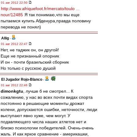
01 авг 2012 22:50
http://www.afriquefoot.fr/mercato/toulo ...
nour/12485
Я так понимаю,что мы еще
пытаемся купить Абденура,правда половину
перевода не понял)
Allig
-
01 авг 2012 22:47
Нет, не таджик он, он другой!
Еще не признанный опорник
И он - почти бразильский сборник
Но только с русскою душой
El Jugador Rojo-Blanco
-
01 авг 2012 22:46
dimonkgtu
, лучше б не смотрел... К
сожалению, у нас во всех почти видах спорта
постоянно в решающие моменты дрожат
колени, допускаются ошибки, неточности, люди
выступают явно хуже, чем могут. У
подавляющего числа наших атлетов нет и
близко психологии победителей. Очень-очень
жаль. И как яркое сравнение - америкашки,