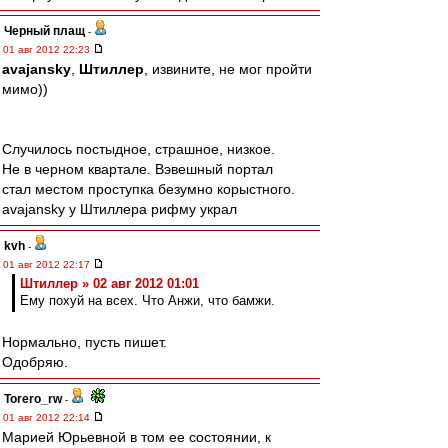
Черный плащ
-
01 авг 2012 22:23
avajansky
,
Штиллер
, извините, не мог пройти
мимо))
Случилось постыдное, страшное, низкое.
Не в черном квартале. Вэвешный портал
стал местом проступка безумно корыстного.
avajansky у Штиллера рифму украл
kvh
-
01 авг 2012 22:17
Штиллер » 02 авг 2012 01:01
Ему похуй на всех. Что Анжи, что бамжи.
Нормально, пусть пишет.
Одобряю.
Torero_rw
-
01 авг 2012 22:14
Марией Юрьевной в том ее состоянии, к