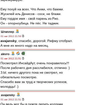
Ему похуй на всех. Что Анжи, что бамжи.
Жусилей иль Денисов - соси, не блажи.
Ему гордое имя - свой парень из Рио.
Он - опорноубица. Не пёс. Не таджик.
Штиллер
-
01 авг 2012 21:53
avajansky
, спасибо, дорогой. Рифму отобрал.
А мне их много надо на месяц.
alevro
-
01 авг 2012 21:51
Посмотрел ИнсайдАут, очень понравилось!!!
После рабочего дня расслабился, отлично :)
З.Ы. ничего другого пока не смотрел, но
обязательно посмотрю.
Спасибо вам за труд и творческих успехов,
молодцы! :)
avajansky
-
01 авг 2012 21:51
Он ведь мог бы в газете лепить коллажи,