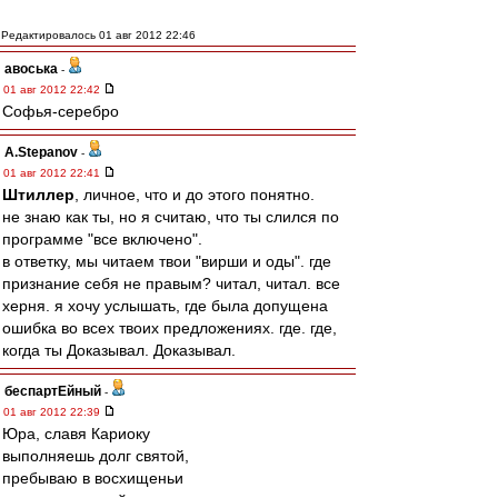
Редактировалось 01 авг 2012 22:46
авоська
-
01 авг 2012 22:42
Софья-серебро
A.Stepanov
-
01 авг 2012 22:41
Штиллер
, личное, что и до этого понятно.
не знаю как ты, но я считаю, что ты слился по
программе "все включено".
в ответку, мы читаем твои "вирши и оды". где
признание себя не правым? читал, читал. все
херня. я хочу услышать, где была допущена
ошибка во всех твоих предложениях. где. где,
когда ты Доказывал. Доказывал.
беспартЕйный
-
01 авг 2012 22:39
Юра, славя Кариоку
выполняешь долг святой,
пребываю в восхищеньи