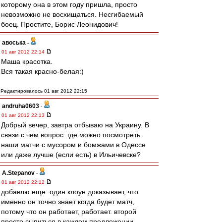
которому она в этом году пришла, просто
невозможно не восхищаться. Несгибаемый
боец. Простите, Борис Леонидович!
авоська
-
01 авг 2012 22:14
Маша красотка.
Вся такая красно-белая:)
Редактировалось 01 авг 2012 22:15
andruha0603
-
01 авг 2012 22:13
Добрый вечер, завтра отбываю на Украину. В
связи с чем вопрос: где можно посмотреть
наши матчи с мусором и бомжами в Одессе
или даже лучше (если есть) в Ильичевске?
A.Stepanov
-
01 авг 2012 22:12
добавлю еще. один клоун доказывает, что
именно он точно знает когда будет матч,
потому что он работает, работает. второй
просто сыпиться в каждом предложении,