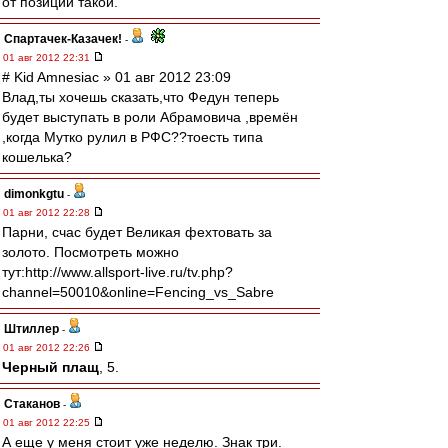
от позиции такой.
Спартачек-Казачек!
-
01 авг 2012 22:31
# Kid Amnesiac » 01 авг 2012 23:09
Влад,ты хочешь сказать,что Федун теперь
будет выступать в роли Абрамовича ,времён
,когда Мутко рулил в РФС??тоесть типа
кошелька?
dimonkgtu
-
01 авг 2012 22:28
Парни, счас будет Великая фехтовать за
золото. Посмотреть можно
тут:http://www.allsport-live.ru/tv.php?
channel=50010&online=Fencing_vs_Sabre
Штиллер
-
01 авг 2012 22:26
Черный плащ
, 5.
Cтаканов
-
01 авг 2012 22:25
А еще у меня стоит уже неделю. Знак три.