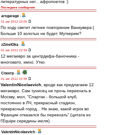
литературных нег... афропоетов :)
Последнее сообщение
arsgarage
-
01 авг 2012 23:00
По ходу светит летнее повторение Ванкувера:(
Больше 10 золотых не будет. Муткерим?
zZmeIOka
-
01 авг 2012 22:59
12 мегаевро за центрдефа-баночника -
многовато, имхо. Утко.
Спектр
-
01 авг 2012 22:56
ValentinNicolaevich
, вроде как предлагаем 12
мегаевро. Сам тунисец не прочь переехать в
Москву, мол, "Спартак - большой клуб,
постоянно в ЛЧ, прекрасный стадион,
прекрасный город... Не знаю, какой игрок во
Франции отказался бы переехать" (цитата из
l'Equipe середины июля).
ValentinNicolaevich
-