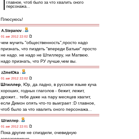
главное, чтоб было за что хвалить оного
персонажа...
Плюсуюсь!
A.Stepanov
-
01 авг 2012 22:02
чем мучить "общественность",просто надо
признать, что пиздеть "впереди Батьки" просто
не надо. не надо не Штиллеру, ни Матвею.
надо признать, что РУ лучше,чем вы.
zZmeIOka
-
01 авг 2012 22:02
Штиллер
, Юр, да ладно, в русском языке куча
хороших, годных глаголов - бежит, лежит,
дрожит... тебе даже на пару месяцев хватит,
если Димон опять что-то выиграет :D главное,
чтоб было за что хвалить оного персонажа...
Штиллер
-
01 авг 2012 22:01
Пока другие не спиздили, очевидную
зарезервирую.