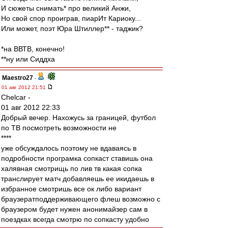
И сюжеты снимать* про великий Анжи,
Но свой спор проиграв, пиарИт Кариоку...
Или может, поэт Юра Штиллер** - таджик?
*на ВВТВ, конечно!
**ну или Сиддха
Maestro27
-
01 авг 2012 21:51
Chelcar -
01 авг 2012 22:33
Добрый вечер. Нахожусь за границей, футбол
по ТВ посмотреть возможности не
****
уже обсуждалось поэтому не вдаваясь в
подробности програмка сопкаст ставишь она
халявная смотрищь по лив тв какая сопка
транслирует матч добавляешь ее икидаешь в
избранное смотришь все ок либо вариант
браузератподдерживающего флеш возможно с
браузером будет нужен анонимайзер сам в
поездках всегда смотрю по сопкасту удобно