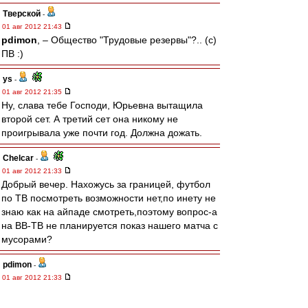
Тверской
-
01 авг 2012 21:43
pdimon
, – Общество "Трудовые резервы"?.. (с)
ПВ :)
ys
-
01 авг 2012 21:35
Ну, слава тебе Господи, Юрьевна вытащила
второй сет. А третий сет она никому не
проигрывала уже почти год. Должна дожать.
Chelcar
-
01 авг 2012 21:33
Добрый вечер. Нахожусь за границей, футбол
по ТВ посмотреть возможности нет,по инету не
знаю как на айпаде смотреть,поэтому вопрос-а
на ВВ-ТВ не планируется показ нашего матча с
мусорами?
pdimon
-
01 авг 2012 21:33
Я наверно буду не в тренде, но мне ОУКБ
понравилось больше, хотя обе передачи