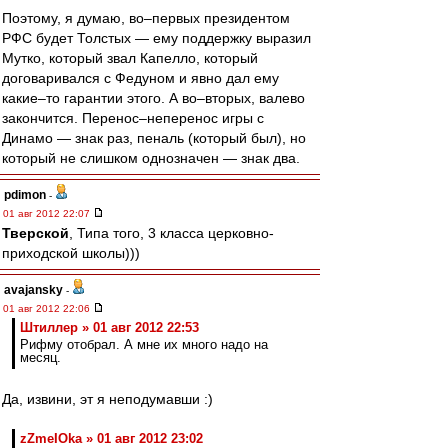
Поэтому, я думаю, во–первых президентом
РФС будет Толстых — ему поддержку выразил
Мутко, который звал Капелло, который
договаривался с Федуном и явно дал ему
какие–то гарантии этого. А во–вторых, валево
закончится. Перенос–неперенос игры с
Динамо — знак раз, пеналь (который был), но
который не слишком однозначен — знак два.
pdimon
-
01 авг 2012 22:07
Тверской
, Типа того, 3 класса церковно-
приходской школы)))
avajansky
-
01 авг 2012 22:06
Штиллер » 01 авг 2012 22:53
Рифму отобрал. А мне их много надо на
месяц.
Да, извини, эт я неподумавши :)
zZmeIOka » 01 авг 2012 23:02