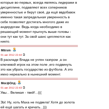
которые во-первых, всегда являясь лидерами в
дисциплине, подавляют всех соперников
уверенностью и берут своё, да ещё ввдобавок
именно такая запредельная уверенность в
себе позволяет достигать многого даже их
андердогам. Ведь когда необходимо в
решающий момент прыгнуть выше головы -
они тут как тут. За свой шанс цепляются как
никто.
Mitrsm
-
01 авг 2012 22:44
В раскладе Влада не учтен газпром ,а он
ключевой игрок на этом поле ,его подвинуть
это как убрать государство из футбола .А это
имхо нереально в нынешний момент.
МосфОлд
-
01 авг 2012 22:43
Увы... Великая - твей!...(((
ЗЫ: Ну, хоть Маха не подвела! Хотя до золота
ей ещё шагать и кричать...)))