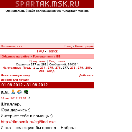
Официальный сайт болельщиков ФК "Спартак" Москва
Полная версия
Вход
•
Регистрация
FAQ
•
Поиск
Общение на сайте
Гостевая книга ВВ
»
Пред. тема
|
След. тема
Страница
277
из
281
[ Сообщений: 14033 ]
На страницу
Пред.
1
...
274
,
275
,
276
,
277
,
278
,
279
,
280
,
281
След.
Начать новую тему
Добавить
Версия для печати
01.08.2012 - 31.08.2012
В.М.
-
01 авг 2012 23:01
Штиллер
,
Юра держись :)
Интернет тебе в помощь :)
http://rifmovnik.ru/cgi/find.exe
И эта... селекцию бы провел... Набрал