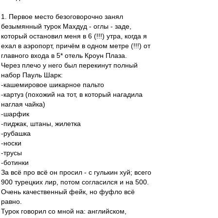
1. Первое место безоговорочно занял
безымянный турок Махдуд - оглы - заде,
который остановил меня в 6 (!!!) утра, когда я
ехал в аэропорт, причём в одном метре (!!!) от
главного входа в 5* отель Кроун Плаза.
Через плечо у него был перекинут полный
набор Пауль Шарк:
-кашемировое шикарное пальто
-картуз (похожий на тот, в который нагадила
наглая чайка)
-шарфик
-пиджак, штаны, жилетка
-рубашка
-носки
-трусы
-ботинки
За всё про всё он просил - с гулькин хуй; всего
900 турецких лир, потом согласился и на 500.
Очень качественный фейк, но фуфло всё
равно.
Турок говорил со мной на: английском,