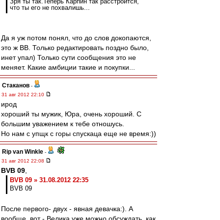
Зря ты так.Теперь Карпин так расстроится,
что ты его не похвалишь...
Да я уж потом понял, что до слов докопаются,
это ж ВВ. Только редактировать поздно было,
инет упал) Только сути сообщения это не
меняет. Какие амбиции такие и покупки...
Cтаканов
-
31 авг 2012 22:10
ирод
хороший ты мужик, Юра, очень хороший. С
большим уважением к тебе отношусь.
Но нам с упщк с горы спускаца еще не время:))
Rip van Winkle
-
31 авг 2012 22:08
BVB 09
,
BVB 09 » 31.08.2012 22:35
BVB 09
После первого- двух - явная девачка:). А
вообще, вот - Велика уже можно обсуждать, как