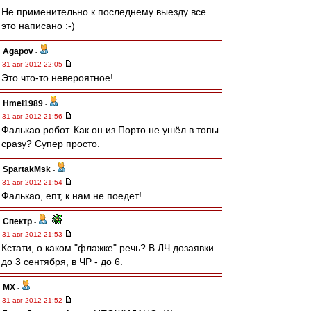
Не применительно к последнему выезду все
это написано :-)
Agapov
-
31 авг 2012 22:05
Это что-то невероятное!
Hmel1989
-
31 авг 2012 21:56
Фалькао робот. Как он из Порто не ушёл в топы
сразу? Супер просто.
SpartakMsk
-
31 авг 2012 21:54
Фалькао, епт, к нам не поедет!
Спектр
-
31 авг 2012 21:53
Кстати, о каком "флажке" речь? В ЛЧ дозаявки
до 3 сентября, в ЧР - до 6.
МХ
-
31 авг 2012 21:52