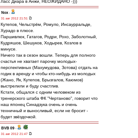
Ласс Диара в Анжи, НЕОЖИДАНО -)))
Nox
-
31 авг 2012 21:51
Кутепов, Чельстрём, Ромуло, Инсаурральде,
Хурадо в плюсе.
Паршивлюк, Гатагов, Родри, Рохо, Заболотный,
Кудряшов, Шешуков, Ходырев, Козлов в
минусе.
Ничего так в сезон вошли. Теперь для полного
счастья не хватает парочку молодых-
перспективных (Махумудова, Зотова) отдать на
годик в аренду и чтобы кто-нибудь из молодых
(Жано, Як, Кутепов, Брызгалов, Каюмов)
выстрелили и буду счастлив.
Кстати, общался с одним человеком из
тренерского штаба ФК "Чертаново", говорит что
наш японец Синадзука очень и очень
техничный и выносливый, если не бросит -
будет звёздочкой.
BVB 09
-
31 авг 2012 21:47