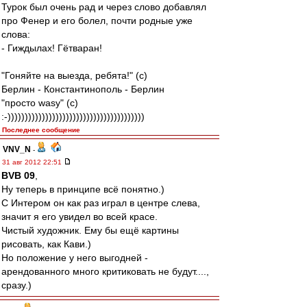
Турок был очень рад и через слово добавлял
про Фенер и его болел, почти родные уже
слова:
- Гиждылах! Гётваран!
"Гоняйте на выезда, ребята!" (с)
Берлин - Константинополь - Берлин
"просто wasy" (с)
:-))))))))))))))))))))))))))))))))))))))))
Последнее сообщение
VNV_N
-
31 авг 2012 22:51
BVB 09
,
Ну теперь в принципе всё понятно.)
С Интером он как раз играл в центре слева,
значит я его увидел во всей красе.
Чистый художник. Ему бы ещё картины
рисовать, как Кави.)
Но положение у него выгодней -
арендованного много критиковать не будут....,
сразу.)