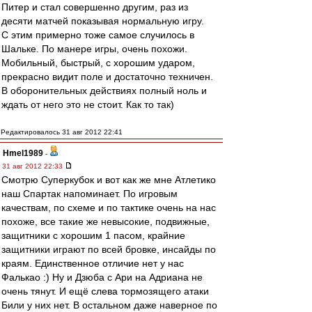
Питер и стал совершенно другим, раз из
десяти матчей показывая нормальную игру.
С этим примерно тоже самое случилось в
Шальке. По манере игры, очень похожи.
Мобильный, быстрый, с хорошим ударом,
прекрасно видит поле и достаточно техничен.
В оборонительных действиях полный ноль и
ждать от него это не стоит. Как то так)
Редактировалось 31 авг 2012 22:41
Hmel1989
-
31 авг 2012 22:33
Смотрю Суперкубок и вот как же мне Атлетико
наш Спартак напоминает. По игровым
качествам, по схеме и по тактике очень на нас
похоже, все такие же невысокие, подвижные,
защитники с хорошим 1 пасом, крайние
защитники играют по всей бровке, инсайды по
краям. Единственное отличие нет у нас
Фалькао :) Ну и Дзюба с Ари на Адриана не
очень тянут. И ещё слева тормозящего атаки
Били у них нет. В остальном даже наверное по