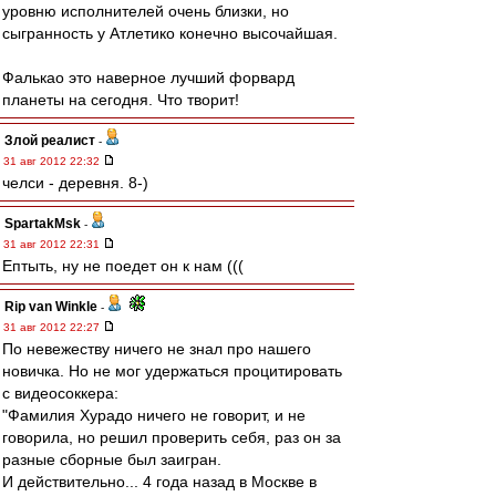
уровню исполнителей очень близки, но
сыгранность у Атлетико конечно высочайшая.
Фалькао это наверное лучший форвард
планеты на сегодня. Что творит!
Злой реалист
-
31 авг 2012 22:32
челси - деревня. 8-)
SpartakMsk
-
31 авг 2012 22:31
Ептыть, ну не поедет он к нам (((
Rip van Winkle
-
31 авг 2012 22:27
По невежеству ничего не знал про нашего
новичка. Но не мог удержаться процитировать
с видеосоккера:
"Фамилия Хурадо ничего не говорит, и не
говорила, но решил проверить себя, раз он за
разные сборные был заигран.
И действительно... 4 года назад в Москве в