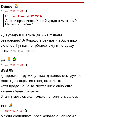
Deimos
-
31 авг 2012 21:41
PFL » 31 авг 2012 22:40
А если сравнивать Хосе Хурадо с Алексом?
Намного слабее?
ну Хурадо в Шальке да и на фланге
безусловно) А Хурадо в центре и в Атлетико
сильнее.Тут как попрёт,поэтому и не сразу
выкупили трансфер
yri
-
31 авг 2012 21:41
BVB 09
,
да просто пару минут назад появилось, думаю
может до закрытия окна, на флажке.
хотя вроде наше то внутреннее окно ещё
неделю будет открыто.
Значит врут, смысл только непонятен, зачем.
PFL
-
31 авг 2012 21:40
А если сравнивать Хосе Хурадо с Алексом?