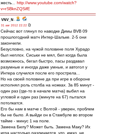
жесть...
http://www.youtube.com/watch?
v=rSBknZQSifE
VNV_N
-
31 авг 2012 22:22
Сейчас вот глянул по наводке Димы BVB 09
прошлогодний матч Интер-Шальке. 2-5 они
закончили.
Безусловно, на чужой половине поля Хурадо
был неплох. Сиськи не мял, бил когда была
возможнось, бегал быстро, пасы раздавал
разумные и иногда даже умные, и автогол у
Интера случился после его прострела...
Но на своей половине да при игре в обороне
исполнял роль столба на ножках. За 85 минут -
один раз (где-то в начале матча) выбил на
угловой и один раз (минуте на 67) пытался
потолкатся.
Его бы нам в матче с Волгой - уверен, проблем
бы не было. А выйди он в Стамбуле во втором
тайме - минус 1 на поле.
Замена Билу? Может быть. Замена Маку? Их
игра настолько различается, что, имхо, не