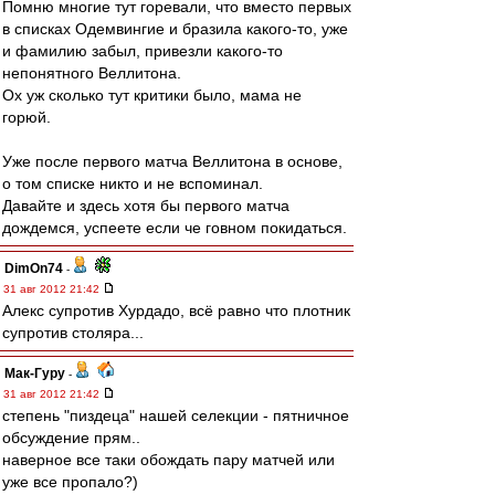
Помню многие тут горевали, что вместо первых
в списках Одемвингие и бразила какого-то, уже
и фамилию забыл, привезли какого-то
непонятного Веллитона.
Ох уж сколько тут критики было, мама не
горюй.
Уже после первого матча Веллитона в основе,
о том списке никто и не вспоминал.
Давайте и здесь хотя бы первого матча
дождемся, успеете если че говном покидаться.
DimOn74
-
31 авг 2012 21:42
Алекс супротив Хурдадо, всё равно что плотник
супротив столяра...
Мак-Гуру
-
31 авг 2012 21:42
степень "пиздеца" нашей селекции - пятничное
обсуждение прям..
наверное все таки обождать пару матчей или
уже все пропало?)