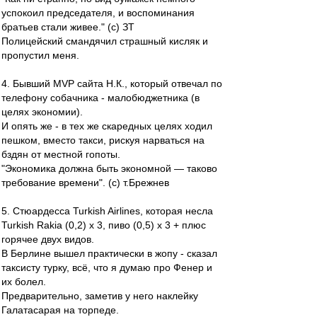
успокоил председателя, и воспоминания
братьев стали живее." (с) ЗТ
Полицейский смандячил страшный кисляк и
пропустил меня.
4. Бывший MVP сайта Н.К., который отвечал по
телефону собачника - малобюджетника (в
целях экономии).
И опять же - в тех же скаредных целях ходил
пешком, вместо такси, рискуя нарваться на
бздян от местной гопоты.
"Экономика должна быть экономной — таково
требование времени". (с) т.Брежнев
5. Стюардесса Turkish Airlines, которая несла
Turkish Rakia (0,2) х 3, пиво (0,5) х 3 + плюс
горячее двух видов.
В Берлине вышел практически в жопу - сказал
таксисту турку, всё, что я думаю про Фенер и
их болел.
Предварительно, заметив у него наклейку
Галатасарая на торпеде.