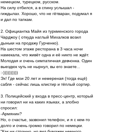
немецком, турецком, русском.
На силу отбился, а в спину услышал -
гиждылах. Хорошо, что не гётваран, подумал я
и дал по тапкам.
2. Официантка Майя из туркменского города
Чарджоу ( откуда наглый Михалков возил
дыньки на продажу Гурченко).
На шестом этаже ресторана в 3 часа ночи
намекала, что живёт одна и её никто не ждёт.
Молодая и очень симпатичная девчонка. Один
выездюк чуть не нырнул, вы его знаете...
:-))))))))))
Эх! Где мои 20 лет и немереная (тогда ещё)
сабля - сейчас лишь клистир и тёплый сортир.
3. Полицейский у входа в пресс-центр, который
ни говорил ни на каких языках, а злобно
спросил:
-Армянин?
Но, о счастье, зазвонил телефон, и я с кем-то
долго и очень громко говорил по немецки.
"Как ни странно, но вид бумажек немного