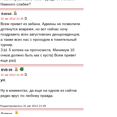
Намного слабее?
Astred
-
31 авг 2012 21:35
Всем привет из забана. Админы не позволили
дотянутся вовремя, но вот сейчас хочу
поздравить всех августовских деньрожденцов,
а также всех нас с проходом в томительный
турнир.
З.Ы. 5 копеек на прогнозиста. Минимум 10
очков должно быть как с куста) Всем привет
еще раз)
BVB 09
-
31 авг 2012 21:35
yri
,
Ну в комментах, да еще на одном из сайтов
редко врут, по любому правда.
Редактировалось 31 авг 2012 21:36
Deimos
-