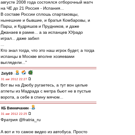
августе 2008 года состоялся отборочный матч
на ЧЕ до 21 Россия - Испания...
В составе России сплошь спартаковцы,
нынешние и бывшие, и братья Комбаровы, и
Парш, и Кудряшов и Прудников, и даже
Джанаев в рамке... а за испанцев ХУрадо
играл... даже забил
...
Кто знал тогда, что это наш игрок будет, а тогда
испанцы в Москве вполне хозяевами
выглядели..."
Zely69
-
31 авг 2012 22:27
Вот вы на Дзюбу ругаетесь, а тут вон целые
атлеты из Мадрада с метра бьют не в пустые
ворота, а себе в спину мячом...
КБ Винничанин
-
31 авг 2012 22:25
Фратрия @fratria_ru
А вот и то самое видео из автобуса. Просто