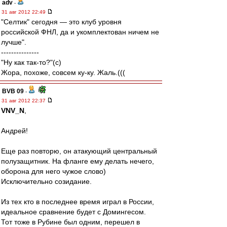
adv
-
31 авг 2012 22:49
"Селтик" сегодня — это клуб уровня
российской ФНЛ, да и укомплектован ничем не
лучше".
---------------
"Ну как так-то?"(с)
Жора, похоже, совсем ку-ку. Жаль.(((
BVB 09
-
31 авг 2012 22:37
VNV_N
,
Андрей!
Еще раз повторю, он атакующий центральный
полузащитник. На фланге ему делать нечего,
оборона для него чужое слово)
Исключительно созидание.
Из тех кто в последнее время играл в России,
идеальное сравнение будет с Домингесом.
Тот тоже в Рубине был одним, перешел в