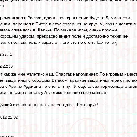
ие.
 время играл в России, идеальное сравнение будет с Домингесом.
одним, перешел в Питер и стал совершенно другим, раз из десяти 
амое случилось в Шальке. По манере игры, очень похожи.
хорошим ударом, прекрасно видит поле и достаточно техничен.
иях полный ноль и ждать от него это не стоит. Как то так)
2 22:41
2 22:33
 как же мне Атлетико наш Спартак напоминает. По игровым качеств
е, защитники с хорошим 1 пасом, крайние защитники играют по все
ба с Ари на Адриана не очень тянут. И ещё слева тормозящего ата
зки, но сыгранность у Атлетико конечно высочайшая.
учший форвард планеты на сегодня. Что творит!
2012 22:32