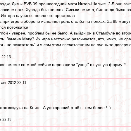
аводке Димы BVB 09 прошлогодний матч Интер-Шальке. 2-5 они зак
оловине поля Хурадо был неплох. Сиськи не мял, бил когда была в
 Интера случился после его прострела...
 при игре в обороне исполнял роль столба на ножках. За 85 минут -
лся потолкатся.
лгой - уверен, проблем бы не было. А выйди он в Стамбуле во втор
ь. Замена Маку? Их игра настолько различается, что, имхо, не ср
тч - не показатель" и я сам этим впечатлениям не очень-то доверяю
 22:13
ров вместе со мной сейчас переводили "упщк" в нужную форму ?
 авг 2012 22:11
ток воздуха на Книге. А уж хороший отчёт - тем более ! :)
2 22:13
1