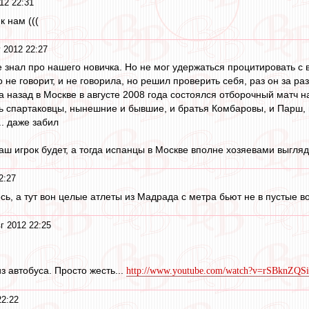
12 22:31
к нам (((
 2012 22:27
е знал про нашего новичка. Но не мог удержаться процитировать с 
не говорит, и не говорила, но решил проверить себя, раз он за р
да назад в Москве в августе 2008 года состоялся отборочный матч на
ь спартаковцы, нынешние и бывшие, и братья Комбаровы, и Парш, и
.. даже забил
 наш игрок будет, а тогда испанцы в Москве вполне хозяевами выгляд
2:27
сь, а тут вон целые атлеты из Мадрада с метра бьют не в пустые во
г 2012 22:25
из автобуса. Просто жесть...
http://www.youtube.com/watch?v=rSBknZQS
22:22