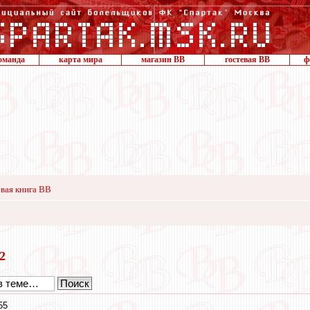
оманда
карта мира
магазин ВВ
гостевая ВВ
ф
вая книга ВВ
12
55