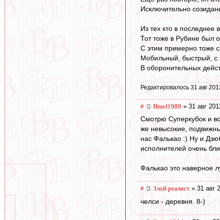
Исключительно созидан
Из тех кто в последнее
Тот тоже в Рубине был 
С этим примерно тоже с
Мобильный, быстрый, с 
В оборонительных действ
Редактировалось 31 авг 201
#
Hmel1989
» 31 авг 201
Смотрю Суперкубок и вот
же невысокие, подвижны
нас Фалькао :) Ну и Дзю
исполнителей очень бли
Фалькао это наверное л
#
Злой реалист
» 31 авг 
челси - деревня. 8-)