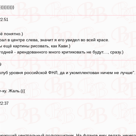
))))))))))
22:51
ё понятно.)
рал в центре слева, значит я его увидел во всей красе.
 ещё картины рисовать, как Кави.)
одней - арендованного много критиковать не будут...., сразу.)
9
 клуб уровня российской ФНЛ, да и укомплектован ничем не лучше".
-ку. Жаль.(((
22:37
акующий центральный полузащитник. На фланге ему делать нечего,