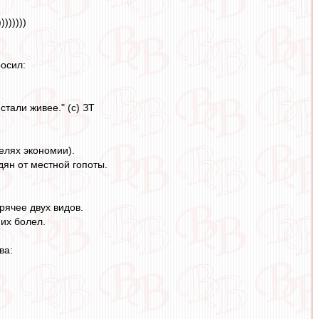
))))))
росил:
тали живее." (с) ЗТ
елях экономии).
дян от местной гопоты.
горячее двух видов.
 их болел.
ва: