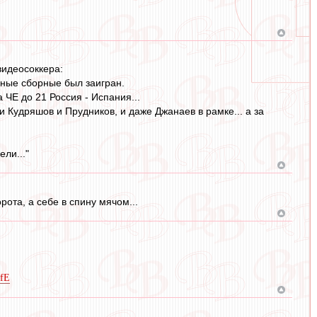
видеосоккера:
азные сборные был заигран.
 ЧЕ до 21 Россия - Испания...
 Кудряшов и Прудников, и даже Джанаев в рамке... а за
ели..."
рота, а себе в спину мячом...
ifE