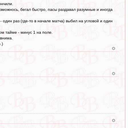
ончили.
озможнось, бегал быстро, пасы раздавал разумные и иногда
 один раз (где-то в начале матча) выбил на угловой и один
ом тайме - минус 1 на поле.
авнима.
.)