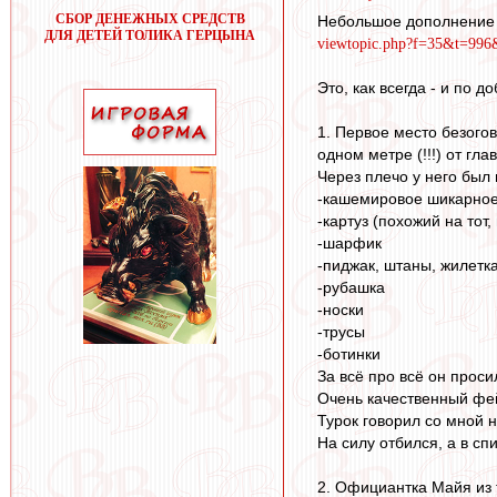
СБОР ДЕНЕЖНЫХ СРЕДСТВ
Небольшое дополнение 
ДЛЯ ДЕТЕЙ ТОЛИКА ГЕРЦЫНА
viewtopic.php?f=35&t=99
Это, как всегда - и по 
1. Первое место безогов
одном метре (!!!) от гла
Через плечо у него был
-кашемировое шикарное
-картуз (похожий на тот
-шарфик
-пиджак, штаны, жилетк
-рубашка
-носки
-трусы
-ботинки
За всё про всё он просил
Очень качественный фей
Турок говорил со мной н
На силу отбился, а в сп
2. Официантка Майя из 