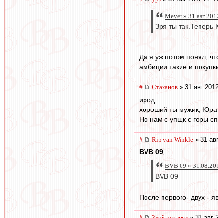
Meyer » 31 авг 201
Зря ты так.Теперь 
Да я уж потом понял, чт
амбиции такие и покупки
#
Cтаканов
» 31 авг 2012
ирод
хороший ты мужик, Юра,
Но нам с упщк с горы сп
#
Rip van Winkle
» 31 авг
BVB 09
,
BVB 09 » 31.08.20
BVB 09
После первого- двух - я
#
Злой реалист
» 31 авг 