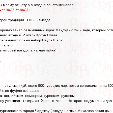
к моему атщёту о выезде в Константинополь.
6&p=184571#p184571
доброй традиции ТОП - 5 выезда.
орочно занял безымянный турок Махдуд - оглы - заде, который остано
вного входа в 5* отель Кроун Плаза.
 перекинут полный набор Пауль Шарк:
 пальто
, в который нагадила наглая чайка)
а
 - с гулькин хуй; всего 900 турецких лир, потом согласился и на 50
к, но фуфло всё равно.
а: английском, немецком, турецком, русском.
ину услышал - гиждылах. Хорошо, что не гётваран, подумал я и дал 
туркменского города Чарджоу ( откуда наглый Михалков возил дынь