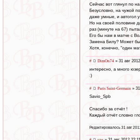
Сейчас вот глянул по н
Безусловно, на чужой п
даже умные, и автогол у
Но на своей половине да
раз (минуте на 67) пыта
Его бы нам в матче с Во
Замена Билу? Может быт
Хотя, конечно, "один ма
#
DimOn74
» 31 авг 2012
интересно, а много юзе
:)
#
Paris Saint-Germain
» 31
Savio_Spb
Спасибо за отчёт !
Каждый отчёт словно гло
Редактировалось 31 авг 201
#
yps
» 31 авг 2012 22:1