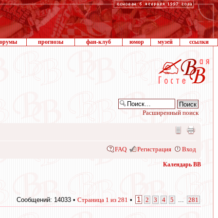
орумы
прогнозы
фан-клуб
юмор
музей
ссылки
Расширенный поиск
FAQ
Регистрация
Вход
Календарь ВВ
1
Сообщений: 14033 •
Страница
1
из
281
•
2
3
4
5
...
281