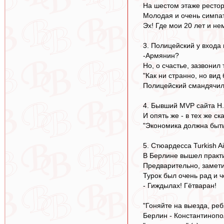
На шестом этаже рестора
Молодая и очень симпатич
Эх! Где мои 20 лет и не
3. Полицейский у входа 
-Армянин?
Но, о счастье, зазвонил
"Как ни странно, но вид
Полицейский смандячил
4. Бывший MVP сайта Н.
И опять же - в тех же с
"Экономика должна быть
5. Стюардесса Turkish Ai
В Берлине вышел практич
Предварительно, замети
Турок был очень рад и 
- Гиждылах! Гётваран!
"Гоняйте на выезда, ребя
Берлин - Константинопо