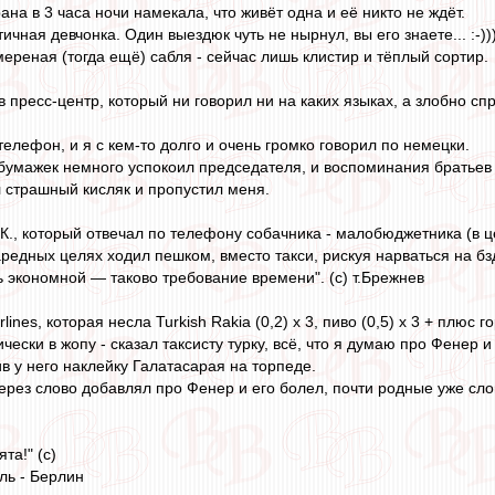
на в 3 часа ночи намекала, что живёт одна и её никто не ждёт.
ная девчонка. Один выездюк чуть не нырнул, вы его знаете... :-))))
мереная (тогда ещё) сабля - сейчас лишь клистир и тёплый сортир.
в пресс-центр, который ни говорил ни на каких языках, а злобно сп
 телефон, и я с кем-то долго и очень громко говорил по немецки.
 бумажек немного успокоил председателя, и воспоминания братьев с
 страшный кисляк и пропустил меня.
К., который отвечал по телефону собачника - малобюджетника (в ц
каредных целях ходил пешком, вместо такси, рискуя нарваться на бз
 экономной — таково требование времени". (с) т.Брежнев
rlines, которая несла Turkish Rakia (0,2) х 3, пиво (0,5) х 3 + плюс 
ески в жопу - сказал таксисту турку, всё, что я думаю про Фенер и
в у него наклейку Галатасарая на торпеде.
через слово добавлял про Фенер и его болел, почти родные уже сло
та!" (с)
ль - Берлин