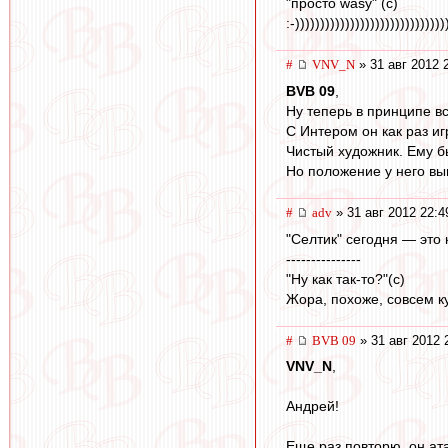
"просто wasy" (с)
:-))))))))))))))))))))))))))))))
#
VNV_N
» 31 авг 2012 
BVB 09
,
Ну теперь в принципе вс
С Интером он как раз иг
Чистый художник. Ему бы
Но положение у него выг
#
adv
» 31 авг 2012 22:4
"Селтик" сегодня — это
---------------
"Ну как так-то?"(с)
Жора, похоже, совсем ку
#
BVB 09
» 31 авг 2012 
VNV_N
,
Андрей!
Еще раз повторю, он ат