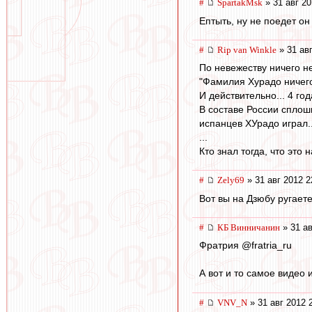
#
SpartakMsk
» 31 авг 20
Ептыть, ну не поедет он 
#
Rip van Winkle
» 31 авг
По невежеству ничего н
"Фамилия Хурадо ничего 
И действительно... 4 го
В составе России сплош
испанцев ХУрадо играл.
...
Кто знал тогда, что это
#
Zely69
» 31 авг 2012 2
Вот вы на Дзюбу ругаете
#
КБ Винничанин
» 31 ав
Фратрия @fratria_ru
А вот и то самое видео 
#
VNV_N
» 31 авг 2012 