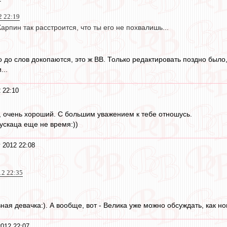
2 22:19
Карпин так расстроится, что ты его не похвалишь...
о до слов докопаются, это ж ВВ. Только редактировать поздно было
...
 22:10
 очень хороший. С большим уважением к тебе отношусь.
ускаца еще не время:))
 2012 22:08
12 22:35
вная девачка:). А вообще, вот - Велика уже можно обсуждать, как 
2012 22:07