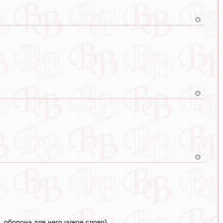
 оборона для него чужое слово)