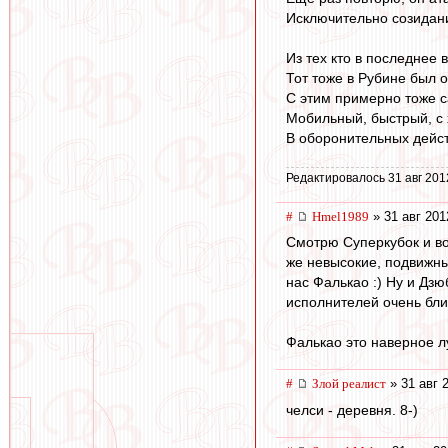
Исключительно созидан
Из тех кто в последнее
Тот тоже в Рубине был 
С этим примерно тоже с
Мобильный, быстрый, с 
В оборонительных действ
Редактировалось 31 авг 201
#
Hmel1989
» 31 авг 201
Смотрю Суперкубок и вот
же невысокие, подвижны
нас Фалькао :) Ну и Дзю
исполнителей очень бли
Фалькао это наверное л
#
Злой реалист
» 31 авг 
челси - деревня. 8-)