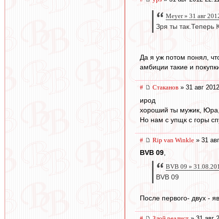
Meyer » 31 авг 201
Зря ты так.Теперь 
Да я уж потом понял, чт
амбиции такие и покупки
#
Cтаканов
» 31 авг 2012
ирод
хороший ты мужик, Юра,
Но нам с упщк с горы сп
#
Rip van Winkle
» 31 авг
BVB 09
,
BVB 09 » 31.08.20
BVB 09
После первого- двух - я
#
Злой реалист
» 31 авг 