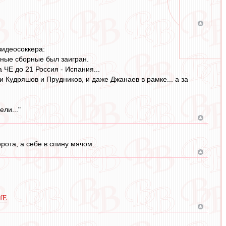
видеосоккера:
азные сборные был заигран.
 ЧЕ до 21 Россия - Испания...
 Кудряшов и Прудников, и даже Джанаев в рамке... а за
ели..."
рота, а себе в спину мячом...
ifE