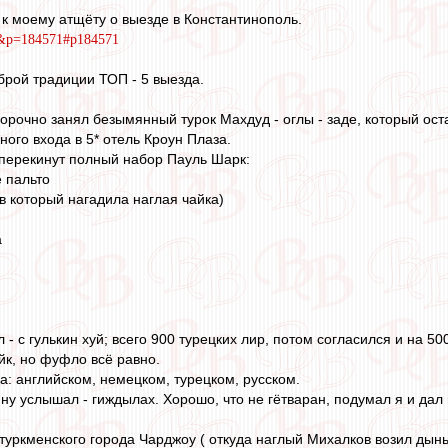
к моему атщёту о выезде в Константинополь.
6&p=184571#p184571
доброй традиции ТОП - 5 выезда.
орочно занял безымянный турок Махдуд - оглы - заде, который остано
вного входа в 5* отель Кроун Плаза.
 перекинут полный набор Пауль Шарк:
 пальто
, в который нагадила наглая чайка)
а
 - с гулькин хуй; всего 900 турецких лир, потом согласился и на 50
к, но фуфло всё равно.
а: английском, немецком, турецком, русском.
ину услышал - гиждылах. Хорошо, что не гётваран, подумал я и дал 
туркменского города Чарджоу ( откуда наглый Михалков возил дынь