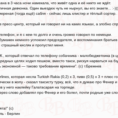
на в 3 часа ночи намекала, что живёт одна и её никто не ждёт.
ная девчонка. Один выездюк чуть не нырнул, вы его знаете... :-))))
мереная (тогда ещё) сабля - сейчас лишь клистир и тёплый сортир.
в пресс-центр, который ни говорил ни на каких языках, а злобно сп
 телефон, и я с кем-то долго и очень громко говорил по немецки.
 бумажек немного успокоил председателя, и воспоминания братьев с
 страшный кисляк и пропустил меня.
К., который отвечал по телефону собачника - малобюджетника (в ц
каредных целях ходил пешком, вместо такси, рискуя нарваться на бз
 экономной — таково требование времени". (с) т.Брежнев
rlines, которая несла Turkish Rakia (0,2) х 3, пиво (0,5) х 3 + плюс 
ески в жопу - сказал таксисту турку, всё, что я думаю про Фенер и
в у него наклейку Галатасарая на торпеде.
через слово добавлял про Фенер и его болел, почти родные уже сло
та!" (с)
ль - Берлин