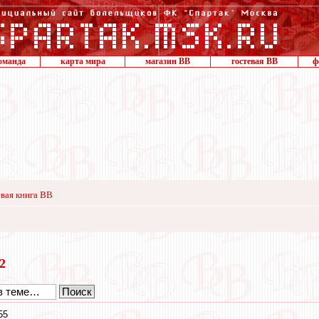
оманда
карта мира
магазин ВВ
гостевая ВВ
ф
вая книга ВВ
12
55