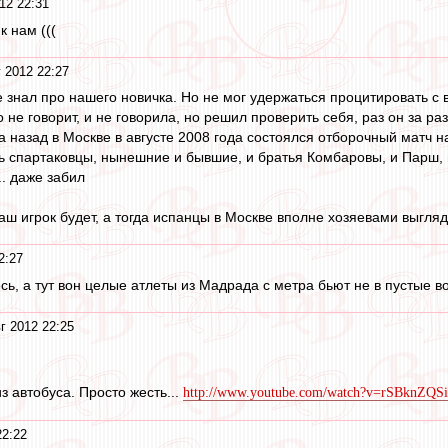
12 22:31
к нам (((
 2012 22:27
е знал про нашего новичка. Но не мог удержаться процитировать с 
не говорит, и не говорила, но решил проверить себя, раз он за р
да назад в Москве в августе 2008 года состоялся отборочный матч на
ь спартаковцы, нынешние и бывшие, и братья Комбаровы, и Парш, и
.. даже забил
 наш игрок будет, а тогда испанцы в Москве вполне хозяевами выгляд
2:27
сь, а тут вон целые атлеты из Мадрада с метра бьют не в пустые во
г 2012 22:25
из автобуса. Просто жесть...
http://www.youtube.com/watch?v=rSBknZQS
22:22