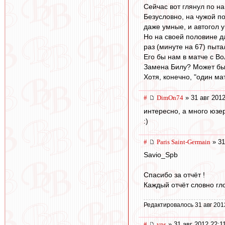
Сейчас вот глянул по н
Безусловно, на чужой п
даже умные, и автогол у
Но на своей половине да
раз (минуте на 67) пыта
Его бы нам в матче с Во
Замена Билу? Может быт
Хотя, конечно, "один ма
#
DimOn74
» 31 авг 2012
интересно, а много юзе
:)
#
Paris Saint-Germain
» 31
Savio_Spb
Спасибо за отчёт !
Каждый отчёт словно гло
Редактировалось 31 авг 201
#
yps
» 31 авг 2012 22:1