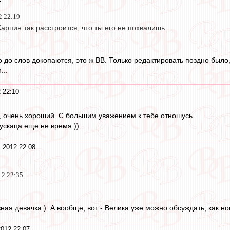
2 22:19
Карпин так расстроится, что ты его не похвалишь...
о до слов докопаются, это ж ВВ. Только редактировать поздно было
...
 22:10
 очень хороший. С большим уважением к тебе отношусь.
ускаца еще не время:))
 2012 22:08
12 22:35
вная девачка:). А вообще, вот - Велика уже можно обсуждать, как 
2012 22:07