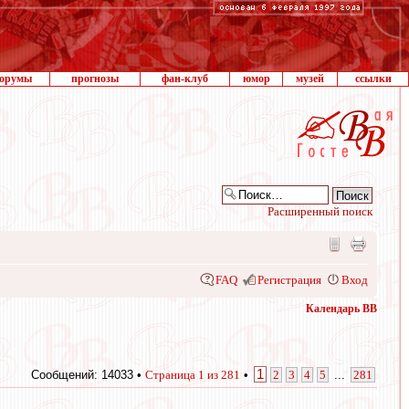
орумы
прогнозы
фан-клуб
юмор
музей
ссылки
Расширенный поиск
FAQ
Регистрация
Вход
Календарь ВВ
1
Сообщений: 14033 •
Страница
1
из
281
•
2
3
4
5
...
281