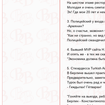
На шестом этаже рестора
Молодая и очень симпатич
Эх! Где мои 20 лет и не
3. Полицейский у входа 
-Армянин?
Но, о счастье, зазвонил
"Как ни странно, но вид
Полицейский смандячил
4. Бывший MVP сайта Н.
И опять же - в тех же с
"Экономика должна быть
5. Стюардесса Turkish Ai
В Берлине вышел практич
Предварительно, замети
Турок был очень рад и 
- Гиждылах! Гётваран!
"Гоняйте на выезда, ребя
Берлин - Константинопо