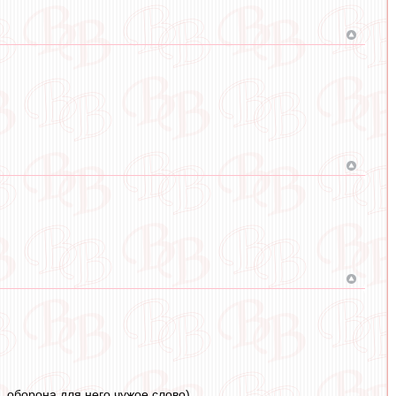
 оборона для него чужое слово)