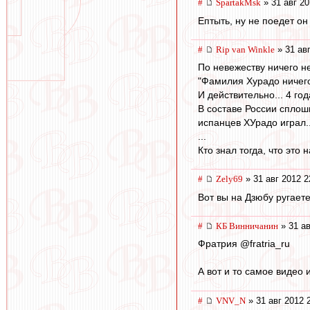
#
SpartakMsk
» 31 авг 20
Ептыть, ну не поедет он 
#
Rip van Winkle
» 31 авг
По невежеству ничего н
"Фамилия Хурадо ничего 
И действительно... 4 го
В составе России сплош
испанцев ХУрадо играл.
...
Кто знал тогда, что это
#
Zely69
» 31 авг 2012 2
Вот вы на Дзюбу ругаете
#
КБ Винничанин
» 31 ав
Фратрия @fratria_ru
А вот и то самое видео 
#
VNV_N
» 31 авг 2012 