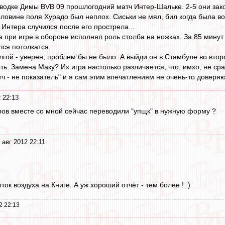
аводке Димы BVB 09 прошлогодний матч Интер-Шальке. 2-5 они зак
оловине поля Хурадо был неплох. Сиськи не мял, бил когда была в
 Интера случился после его прострела...
 при игре в обороне исполнял роль столба на ножках. За 85 минут -
лся потолкатся.
лгой - уверен, проблем бы не было. А выйди он в Стамбуле во втор
ь. Замена Маку? Их игра настолько различается, что, имхо, не ср
тч - не показатель" и я сам этим впечатлениям не очень-то доверяю
 22:13
ров вместе со мной сейчас переводили "упщк" в нужную форму ?
 авг 2012 22:11
ток воздуха на Книге. А уж хороший отчёт - тем более ! :)
2 22:13
1