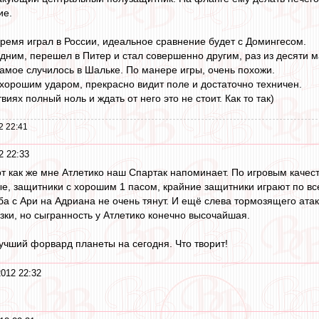
ие.
 время играл в России, идеальное сравнение будет с Домингесом.
одним, перешел в Питер и стал совершенно другим, раз из десяти 
амое случилось в Шальке. По манере игры, очень похожи.
хорошим ударом, прекрасно видит поле и достаточно техничен.
иях полный ноль и ждать от него это не стоит. Как то так)
2 22:41
2 22:33
 как же мне Атлетико наш Спартак напоминает. По игровым качеств
е, защитники с хорошим 1 пасом, крайние защитники играют по все
ба с Ари на Адриана не очень тянут. И ещё слева тормозящего ата
зки, но сыгранность у Атлетико конечно высочайшая.
учший форвард планеты на сегодня. Что творит!
2012 22:32