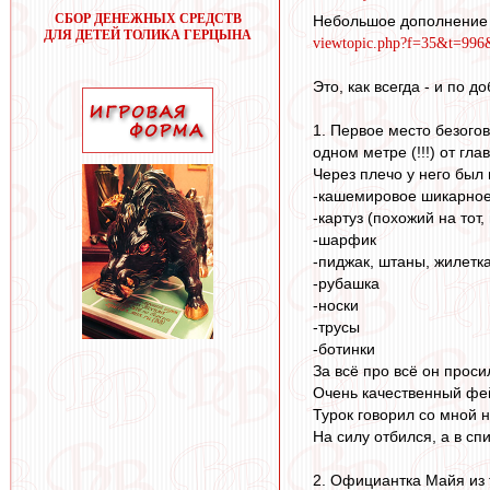
СБОР ДЕНЕЖНЫХ СРЕДСТВ
Небольшое дополнение 
ДЛЯ ДЕТЕЙ ТОЛИКА ГЕРЦЫНА
viewtopic.php?f=35&t=99
Это, как всегда - и по 
1. Первое место безогов
одном метре (!!!) от гла
Через плечо у него был
-кашемировое шикарное
-картуз (похожий на тот
-шарфик
-пиджак, штаны, жилетк
-рубашка
-носки
-трусы
-ботинки
За всё про всё он просил
Очень качественный фей
Турок говорил со мной н
На силу отбился, а в сп
2. Официантка Майя из 