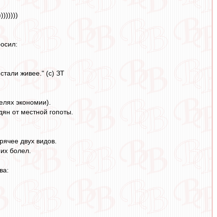
))))))
росил:
тали живее." (с) ЗТ
елях экономии).
дян от местной гопоты.
горячее двух видов.
 их болел.
ва: