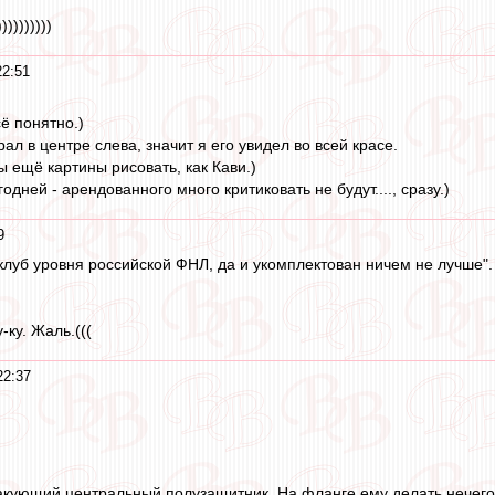
))))))))))
22:51
ё понятно.)
рал в центре слева, значит я его увидел во всей красе.
 ещё картины рисовать, как Кави.)
одней - арендованного много критиковать не будут...., сразу.)
9
 клуб уровня российской ФНЛ, да и укомплектован ничем не лучше".
-ку. Жаль.(((
22:37
акующий центральный полузащитник. На фланге ему делать нечего,