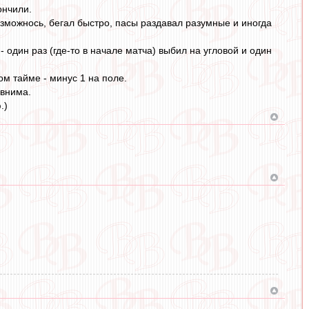
ончили.
озможнось, бегал быстро, пасы раздавал разумные и иногда
 один раз (где-то в начале матча) выбил на угловой и один
ом тайме - минус 1 на поле.
авнима.
.)