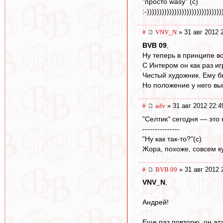
"просто wasy" (с)
:-))))))))))))))))))))))))))))))
#
VNV_N
» 31 авг 2012 
BVB 09
,
Ну теперь в принципе вс
С Интером он как раз иг
Чистый художник. Ему бы
Но положение у него выг
#
adv
» 31 авг 2012 22:4
"Селтик" сегодня — это
---------------
"Ну как так-то?"(с)
Жора, похоже, совсем ку
#
BVB 09
» 31 авг 2012 
VNV_N
,
Андрей!
Еще раз повторю, он ат