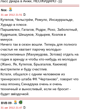
Ласс Диара в Анжи, НЕОЖИДАНО -)))
Nox
-
31 авг 2012 21:51
Кутепов, Чельстрём, Ромуло, Инсаурральде,
Хурадо в плюсе.
Паршивлюк, Гатагов, Родри, Рохо, Заболотный,
Кудряшов, Шешуков, Ходырев, Козлов в
минусе.
Ничего так в сезон вошли. Теперь для полного
счастья не хватает парочку молодых-
перспективных (Махумудова, Зотова) отдать на
годик в аренду и чтобы кто-нибудь из молодых
(Жано, Як, Кутепов, Брызгалов, Каюмов)
выстрелили и буду счастлив.
Кстати, общался с одним человеком из
тренерского штаба ФК "Чертаново", говорит что
наш японец Синадзука очень и очень
техничный и выносливый, если не бросит -
будет звёздочкой.
BVB 09
-
31 авг 2012 21:47