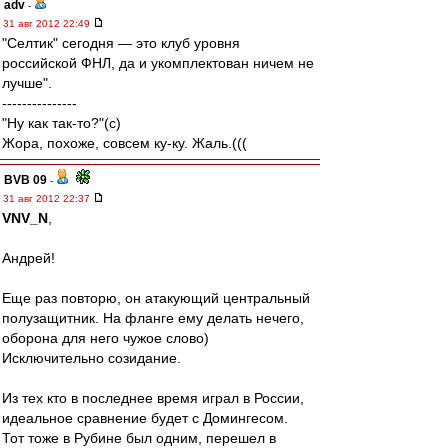
adv
-
31 авг 2012 22:49
"Селтик" сегодня — это клуб уровня
российской ФНЛ, да и укомплектован ничем не
лучше".
---------------
"Ну как так-то?"(с)
Жора, похоже, совсем ку-ку. Жаль.(((
BVB 09
-
31 авг 2012 22:37
VNV_N
,
Андрей!
Еще раз повторю, он атакующий центральный
полузащитник. На фланге ему делать нечего,
оборона для него чужое слово)
Исключительно созидание.
Из тех кто в последнее время играл в России,
идеальное сравнение будет с Домингесом.
Тот тоже в Рубине был одним, перешел в