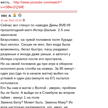
жесть...
http://www.youtube.com/watch?
v=rSBknZQSifE
VNV_N
-
31 авг 2012 22:22
Сейчас вот глянул по наводке Димы BVB 09
прошлогодний матч Интер-Шальке. 2-5 они
закончили.
Безусловно, на чужой половине поля Хурадо
был неплох. Сиськи не мял, бил когда была
возможнось, бегал быстро, пасы раздавал
разумные и иногда даже умные, и автогол у
Интера случился после его прострела...
Но на своей половине да при игре в обороне
исполнял роль столба на ножках. За 85 минут -
один раз (где-то в начале матча) выбил на
угловой и один раз (минуте на 67) пытался
потолкатся.
Его бы нам в матче с Волгой - уверен, проблем
бы не было. А выйди он в Стамбуле во втором
тайме - минус 1 на поле.
Замена Билу? Может быть. Замена Маку? Их
игра настолько различается, что, имхо, не