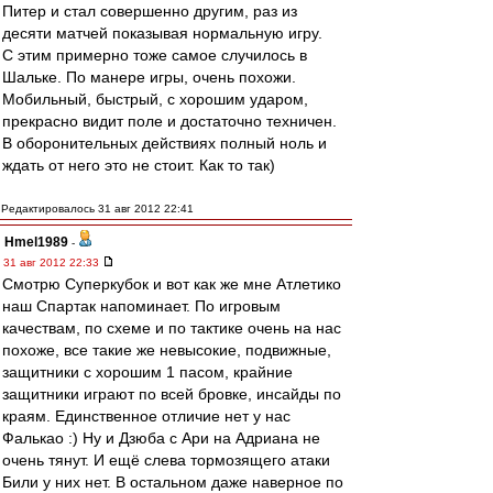
Питер и стал совершенно другим, раз из
десяти матчей показывая нормальную игру.
С этим примерно тоже самое случилось в
Шальке. По манере игры, очень похожи.
Мобильный, быстрый, с хорошим ударом,
прекрасно видит поле и достаточно техничен.
В оборонительных действиях полный ноль и
ждать от него это не стоит. Как то так)
Редактировалось 31 авг 2012 22:41
Hmel1989
-
31 авг 2012 22:33
Смотрю Суперкубок и вот как же мне Атлетико
наш Спартак напоминает. По игровым
качествам, по схеме и по тактике очень на нас
похоже, все такие же невысокие, подвижные,
защитники с хорошим 1 пасом, крайние
защитники играют по всей бровке, инсайды по
краям. Единственное отличие нет у нас
Фалькао :) Ну и Дзюба с Ари на Адриана не
очень тянут. И ещё слева тормозящего атаки
Били у них нет. В остальном даже наверное по