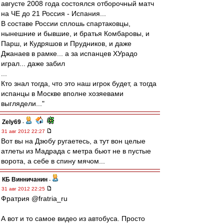
августе 2008 года состоялся отборочный матч
на ЧЕ до 21 Россия - Испания...
В составе России сплошь спартаковцы,
нынешние и бывшие, и братья Комбаровы, и
Парш, и Кудряшов и Прудников, и даже
Джанаев в рамке... а за испанцев ХУрадо
играл... даже забил
...
Кто знал тогда, что это наш игрок будет, а тогда
испанцы в Москве вполне хозяевами
выглядели..."
Zely69
-
31 авг 2012 22:27
Вот вы на Дзюбу ругаетесь, а тут вон целые
атлеты из Мадрада с метра бьют не в пустые
ворота, а себе в спину мячом...
КБ Винничанин
-
31 авг 2012 22:25
Фратрия @fratria_ru
А вот и то самое видео из автобуса. Просто