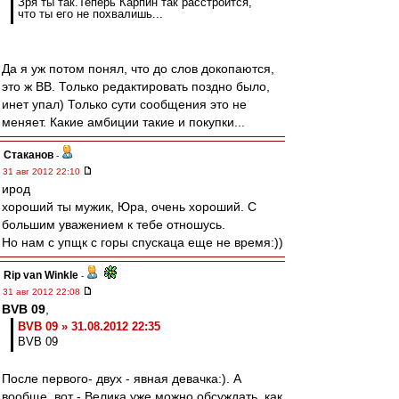
Зря ты так.Теперь Карпин так расстроится,
что ты его не похвалишь...
Да я уж потом понял, что до слов докопаются,
это ж ВВ. Только редактировать поздно было,
инет упал) Только сути сообщения это не
меняет. Какие амбиции такие и покупки...
Cтаканов
-
31 авг 2012 22:10
ирод
хороший ты мужик, Юра, очень хороший. С
большим уважением к тебе отношусь.
Но нам с упщк с горы спускаца еще не время:))
Rip van Winkle
-
31 авг 2012 22:08
BVB 09
,
BVB 09 » 31.08.2012 22:35
BVB 09
После первого- двух - явная девачка:). А
вообще, вот - Велика уже можно обсуждать, как