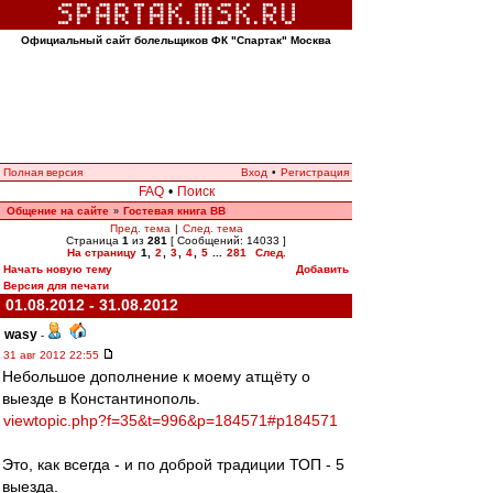
Официальный сайт болельщиков ФК "Спартак" Москва
Полная версия
Вход
•
Регистрация
FAQ
•
Поиск
Общение на сайте
Гостевая книга ВВ
»
Пред. тема
|
След. тема
Страница
1
из
281
[ Сообщений: 14033 ]
На страницу
1
,
2
,
3
,
4
,
5
...
281
След.
Начать новую тему
Добавить
Версия для печати
01.08.2012 - 31.08.2012
wasy
-
31 авг 2012 22:55
Небольшое дополнение к моему атщёту о
выезде в Константинополь.
viewtopic.php?f=35&t=996&p=184571#p184571
Это, как всегда - и по доброй традиции ТОП - 5
выезда.