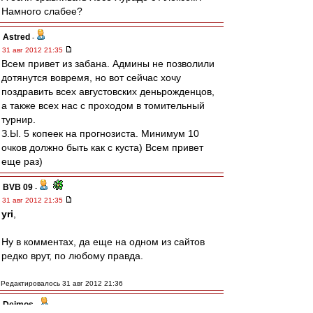
Намного слабее?
Astred
-
31 авг 2012 21:35
Всем привет из забана. Админы не позволили
дотянутся вовремя, но вот сейчас хочу
поздравить всех августовских деньрожденцов,
а также всех нас с проходом в томительный
турнир.
З.Ы. 5 копеек на прогнозиста. Минимум 10
очков должно быть как с куста) Всем привет
еще раз)
BVB 09
-
31 авг 2012 21:35
yri
,
Ну в комментах, да еще на одном из сайтов
редко врут, по любому правда.
Редактировалось 31 авг 2012 21:36
Deimos
-