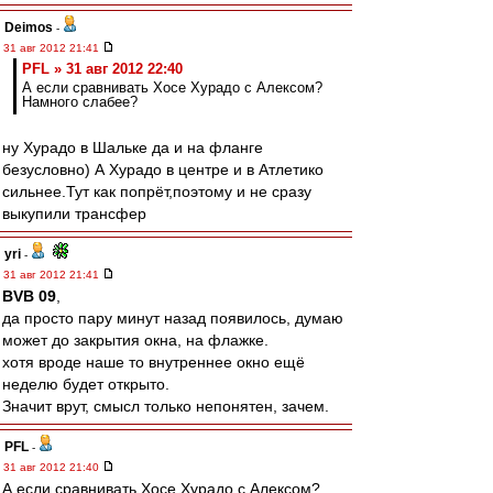
Deimos
-
31 авг 2012 21:41
PFL » 31 авг 2012 22:40
А если сравнивать Хосе Хурадо с Алексом?
Намного слабее?
ну Хурадо в Шальке да и на фланге
безусловно) А Хурадо в центре и в Атлетико
сильнее.Тут как попрёт,поэтому и не сразу
выкупили трансфер
yri
-
31 авг 2012 21:41
BVB 09
,
да просто пару минут назад появилось, думаю
может до закрытия окна, на флажке.
хотя вроде наше то внутреннее окно ещё
неделю будет открыто.
Значит врут, смысл только непонятен, зачем.
PFL
-
31 авг 2012 21:40
А если сравнивать Хосе Хурадо с Алексом?