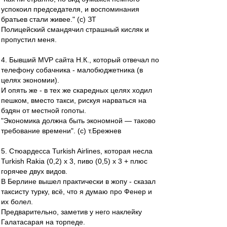
успокоил председателя, и воспоминания
братьев стали живее." (с) ЗТ
Полицейский смандячил страшный кисляк и
пропустил меня.
4. Бывший MVP сайта Н.К., который отвечал по
телефону собачника - малобюджетника (в
целях экономии).
И опять же - в тех же скаредных целях ходил
пешком, вместо такси, рискуя нарваться на
бздян от местной гопоты.
"Экономика должна быть экономной — таково
требование времени". (с) т.Брежнев
5. Стюардесса Turkish Airlines, которая несла
Turkish Rakia (0,2) х 3, пиво (0,5) х 3 + плюс
горячее двух видов.
В Берлине вышел практически в жопу - сказал
таксисту турку, всё, что я думаю про Фенер и
их болел.
Предварительно, заметив у него наклейку
Галатасарая на торпеде.