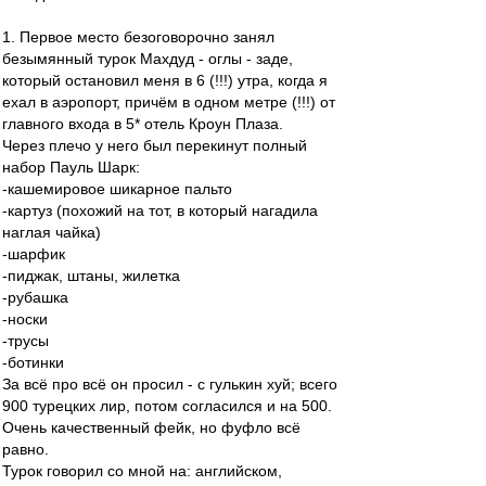
1. Первое место безоговорочно занял
безымянный турок Махдуд - оглы - заде,
который остановил меня в 6 (!!!) утра, когда я
ехал в аэропорт, причём в одном метре (!!!) от
главного входа в 5* отель Кроун Плаза.
Через плечо у него был перекинут полный
набор Пауль Шарк:
-кашемировое шикарное пальто
-картуз (похожий на тот, в который нагадила
наглая чайка)
-шарфик
-пиджак, штаны, жилетка
-рубашка
-носки
-трусы
-ботинки
За всё про всё он просил - с гулькин хуй; всего
900 турецких лир, потом согласился и на 500.
Очень качественный фейк, но фуфло всё
равно.
Турок говорил со мной на: английском,