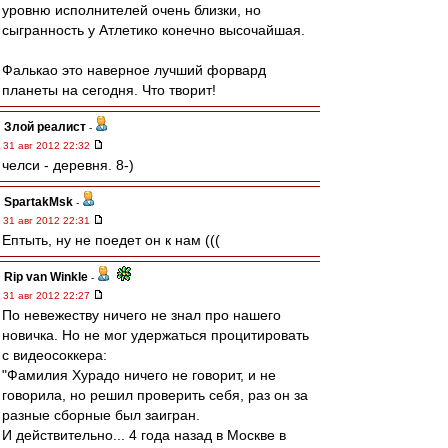
уровню исполнителей очень близки, но
сыгранность у Атлетико конечно высочайшая.
Фалькао это наверное лучший форвард
планеты на сегодня. Что творит!
Злой реалист
-
31 авг 2012 22:32
челси - деревня. 8-)
SpartakMsk
-
31 авг 2012 22:31
Ептыть, ну не поедет он к нам (((
Rip van Winkle
-
31 авг 2012 22:27
По невежеству ничего не знал про нашего
новичка. Но не мог удержаться процитировать
с видеосоккера:
"Фамилия Хурадо ничего не говорит, и не
говорила, но решил проверить себя, раз он за
разные сборные был заигран.
И действительно... 4 года назад в Москве в