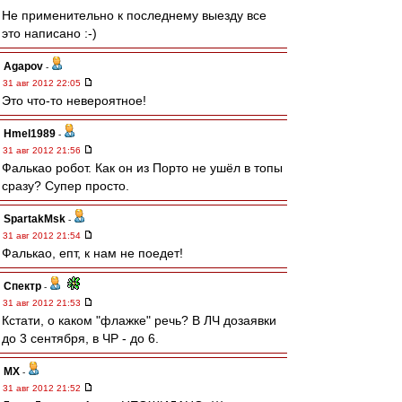
Не применительно к последнему выезду все
это написано :-)
Agapov
-
31 авг 2012 22:05
Это что-то невероятное!
Hmel1989
-
31 авг 2012 21:56
Фалькао робот. Как он из Порто не ушёл в топы
сразу? Супер просто.
SpartakMsk
-
31 авг 2012 21:54
Фалькао, епт, к нам не поедет!
Спектр
-
31 авг 2012 21:53
Кстати, о каком "флажке" речь? В ЛЧ дозаявки
до 3 сентября, в ЧР - до 6.
МХ
-
31 авг 2012 21:52