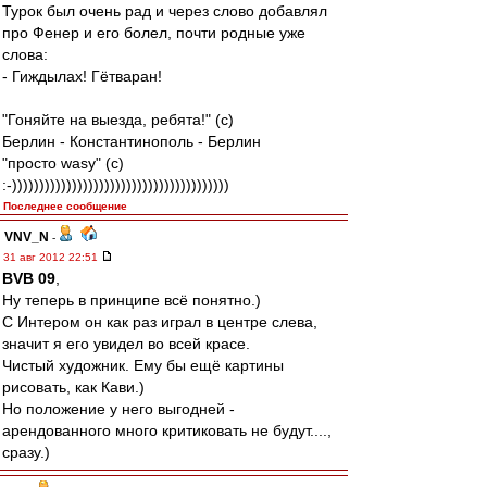
Турок был очень рад и через слово добавлял
про Фенер и его болел, почти родные уже
слова:
- Гиждылах! Гётваран!
"Гоняйте на выезда, ребята!" (с)
Берлин - Константинополь - Берлин
"просто wasy" (с)
:-))))))))))))))))))))))))))))))))))))))))
Последнее сообщение
VNV_N
-
31 авг 2012 22:51
BVB 09
,
Ну теперь в принципе всё понятно.)
С Интером он как раз играл в центре слева,
значит я его увидел во всей красе.
Чистый художник. Ему бы ещё картины
рисовать, как Кави.)
Но положение у него выгодней -
арендованного много критиковать не будут....,
сразу.)