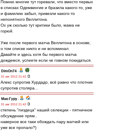
Помню многие тут горевали, что вместо первых
в списках Одемвингие и бразила какого-то, уже
и фамилию забыл, привезли какого-то
непонятного Веллитона.
Ох уж сколько тут критики было, мама не
горюй.
Уже после первого матча Веллитона в основе,
о том списке никто и не вспоминал.
Давайте и здесь хотя бы первого матча
дождемся, успеете если че говном покидаться.
DimOn74
-
31 авг 2012 21:42
Алекс супротив Хурдадо, всё равно что плотник
супротив столяра...
Мак-Гуру
-
31 авг 2012 21:42
степень "пиздеца" нашей селекции - пятничное
обсуждение прям..
наверное все таки обождать пару матчей или
уже все пропало?)