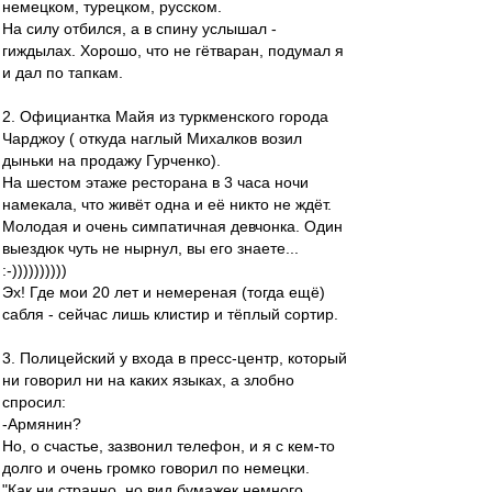
немецком, турецком, русском.
На силу отбился, а в спину услышал -
гиждылах. Хорошо, что не гётваран, подумал я
и дал по тапкам.
2. Официантка Майя из туркменского города
Чарджоу ( откуда наглый Михалков возил
дыньки на продажу Гурченко).
На шестом этаже ресторана в 3 часа ночи
намекала, что живёт одна и её никто не ждёт.
Молодая и очень симпатичная девчонка. Один
выездюк чуть не нырнул, вы его знаете...
:-))))))))))
Эх! Где мои 20 лет и немереная (тогда ещё)
сабля - сейчас лишь клистир и тёплый сортир.
3. Полицейский у входа в пресс-центр, который
ни говорил ни на каких языках, а злобно
спросил:
-Армянин?
Но, о счастье, зазвонил телефон, и я с кем-то
долго и очень громко говорил по немецки.
"Как ни странно, но вид бумажек немного