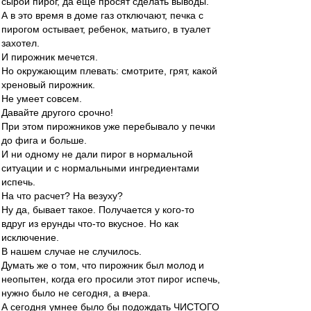
сырой пирог, да еще просят сделать выводы.
А в это время в доме газ отключают, печка с
пирогом остывает, ребенок, матьиго, в туалет
захотел.
И пирожник мечется.
Но окружающим плевать: смотрите, грят, какой
хреновый пирожник.
Не умеет совсем.
Давайте другого срочно!
При этом пирожников уже перебывало у печки
до фига и больше.
И ни одному не дали пирог в нормальной
ситуации и с нормальными ингредиентами
испечь.
На что расчет? На везуху?
Ну да, бывает такое. Получается у кого-то
вдруг из ерунды что-то вкусное. Но как
исключение.
В нашем случае не случилось.
Думать же о том, что пирожник был молод и
неопытен, когда его просили этот пирог испечь,
нужно было не сегодня, а вчера.
А сегодня умнее было бы подождать ЧИСТОГО