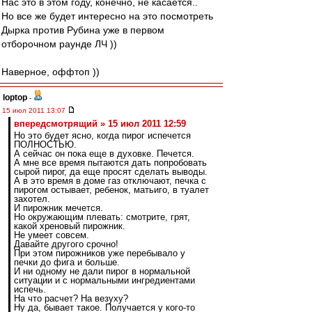
Нас это в этом году, конечно, не касается..
Но все же будет интересно на это посмотреть
Дырка против Рубина уже в первом
отборочном раунде ЛЧ ))
Наверное, оффтоп ))
loptop
-
15 июл 2011 13:07
впередсмотрящий » 15 июл 2011 12:59
Но это будет ясно, когда пирог испечется
ПОЛНОСТЬЮ.
А сейчас он пока еще в духовке. Печется.
А мне все время пытаются дать попробовать
сырой пирог, да еще просят сделать выводы.
А в это время в доме газ отключают, печка с
пирогом остывает, ребенок, матьиго, в туалет
захотел.
И пирожник мечется.
Но окружающим плевать: смотрите, грят,
какой хреновый пирожник.
Не умеет совсем.
Давайте другого срочно!
При этом пирожников уже перебывало у
печки до фига и больше.
И ни одному не дали пирог в нормальной
ситуации и с нормальными ингредиентами
испечь.
На что расчет? На везуху?
Ну да, бывает такое. Получается у кого-то