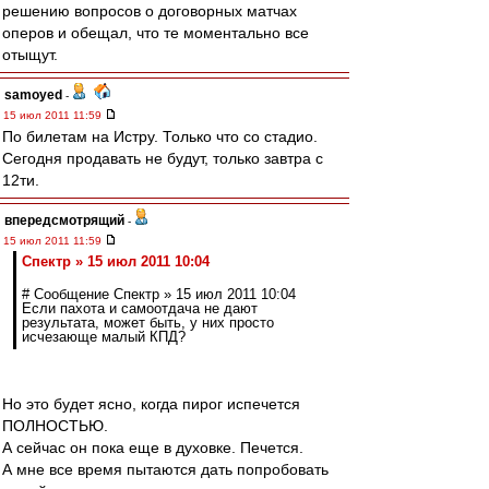
решению вопросов о договорных матчах
оперов и обещал, что те моментально все
отыщут.
samoyed
-
15 июл 2011 11:59
По билетам на Истру. Только что со стадио.
Сегодня продавать не будут, только завтра с
12ти.
впередсмотрящий
-
15 июл 2011 11:59
Спектр » 15 июл 2011 10:04
# Сообщение Спектр » 15 июл 2011 10:04
Если пахота и самоотдача не дают
результата, может быть, у них просто
исчезающе малый КПД?
Но это будет ясно, когда пирог испечется
ПОЛНОСТЬЮ.
А сейчас он пока еще в духовке. Печется.
А мне все время пытаются дать попробовать