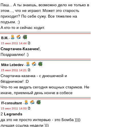
Паш... А ты знаешь, возможно дело не только в
этом..., что не играют. Может это старость
приходит? По себе сужу. Все тяжелее на
подъем. :)
А кто-то и сейчас ходит.
В.М.
-
15 июл 2011 14:44
Спартачек-Казачек!
,
Поздравляю! :)
Mike Lebedev
-
15 июл 2011 14:21
Спартачка-казачка - с днюшечкой и
бёздничком! :D
Что-то не видать сегодня мощных стариков. Не
иначе, приемный день нонче в собесе
IT-consultant
-
15 июл 2011 14:03
2
Legrands
да это не просто интервью - это Бомба ))))
лучшая ссылка недели )))