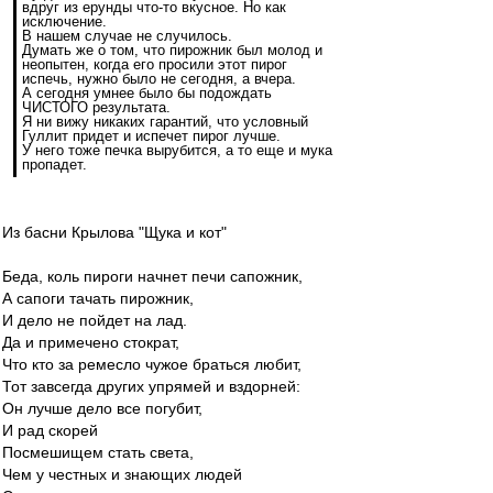
вдруг из ерунды что-то вкусное. Но как
исключение.
В нашем случае не случилось.
Думать же о том, что пирожник был молод и
неопытен, когда его просили этот пирог
испечь, нужно было не сегодня, а вчера.
А сегодня умнее было бы подождать
ЧИСТОГО результата.
Я ни вижу никаких гарантий, что условный
Гуллит придет и испечет пирог лучше.
У него тоже печка вырубится, а то еще и мука
пропадет.
Из басни Крылова "Щука и кот"
Беда, коль пироги начнет печи сапожник,
А сапоги тачать пирожник,
И дело не пойдет на лад.
Да и примечено стократ,
Что кто за ремесло чужое браться любит,
Тот завсегда других упрямей и вздорней:
Он лучше дело все погубит,
И рад скорей
Посмешищем стать света,
Чем у честных и знающих людей