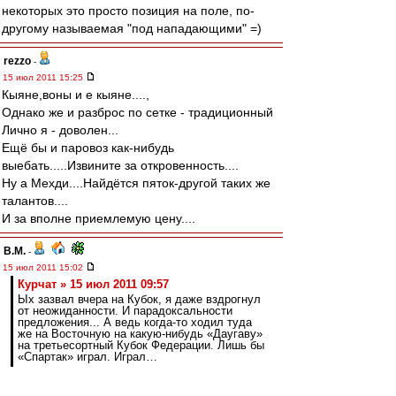
некоторых это просто позиция на поле, по-
другому называемая "под нападающими" =)
rezzo
-
15 июл 2011 15:25
Кыяне,воны и е кыяне....,
Однако же и разброс по сетке - традиционный
Лично я - доволен...
Ещё бы и паровоз как-нибудь
выебать.....Извините за откровенность....
Ну а Мехди....Найдётся пяток-другой таких же
талантов....
И за вполне приемлемую цену....
В.М.
-
15 июл 2011 15:02
Курчат » 15 июл 2011 09:57
Ых зазвал вчера на Кубок, я даже вздрогнул
от неожиданности. И парадоксальности
предложения... А ведь когда-то ходил туда
же на Восточную на какую-нибудь «Даугаву»
на третьесортный Кубок Федерации. Лишь бы
«Спартак» играл. Играл…