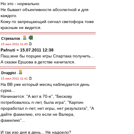
Но это - нормально.
Не бывает объективности абсолютной и для
каждого.
Кому-то запрещающий сигнал светофора тоже
красным не видится.
Стрекалок
-
15 июл 2011 11:45
Pafnuti » 15.07.2011 12:38
Паш,мне бы порцию игры Спартака получить...
А сказки Ершова в детстве начитался.
Druggist
-
15 июл 2011 11:41
На ВВ уже который месяц наблюдается день
сурка...
Начинается: "А вот в 70-е", "Бескову
потребовалось n-лет, была игра", "Карпин
проработал n-лет, нет игры, нет результата", "А
дайте фамилию, кто если не Валера,
фамилию"...
И так изо дня в день... Не надоело?