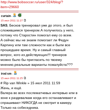
http://www.bobsoccer.ru/user/324/blog/?
item=29660
curtain
-
15 июл 2011 11:27
SAS
, Бесков тренировал уже до этого, и был
сложившимся тренером.А получилось у него,
потому что Старостин помогал ему со всем.
А сейчас мы не знаем помогает ли Федун
Карпину или там сложности как и были все
прошедшее время. Ну и самый главный
вопрос, кого из действующих!!! тренеров
можно было бы пригласить по твоему
мнению,реальные варианты пожалуйста???
irod sm
-
15 июл 2011 11:25
# Rip van Winkle » 15 июл 2011 11:59
Жень, и ещё.
Валера во всех послематчевых интервью или в
зоне к раздевалкам когда его останавливают и
спрашивают НИКОГДА не смотрит в камеру.
Только на собеседника.