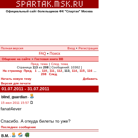
Официальный сайт болельщиков ФК "Спартак" Москва
Полная версия
Вход
•
Регистрация
FAQ
•
Поиск
Общение на сайте
Гостевая книга ВВ
»
Пред. тема
|
След. тема
Страница
113
из
208
[ Сообщений: 10362 ]
На страницу
Пред.
1
...
110
,
111
,
112
,
113
,
114
,
115
,
116
...
208
След.
Начать новую тему
Добавить
Версия для печати
01.07.2011 - 31.07.2011
blind_guardian
-
15 июл 2011 15:57
fanat4ever
Спасибо. А откуда билеты то уже?
Последнее сообщение
В.М.
-