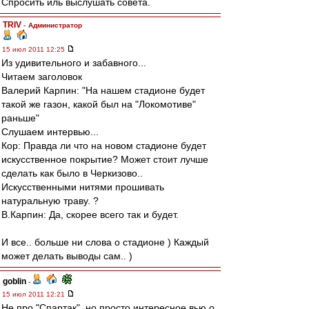
Спросить иль выслушать совета.
TRIV
-
Администратор
15 июл 2011 12:25
Из удивительного и забавного...
Читаем заголовок
Валерий Карпин: "На нашем стадионе будет
такой же газон, какой был на "Локомотиве"
раньше"
Слушаем интервью...
Кор: Правда ли что на новом стадионе будет
искусственное покрытие? Может стоит лучше
сделать как было в Черкизово..
Искусственными нитями прошивать
натуральную траву. ?
В.Карпин: Да, скорее всего так и будет.
И все.. больше ни слова о стадионе ) Каждый
может делать выводы сам.. )
goblin
-
15 июл 2011 12:21
Не про "Спартак", но просто интересное вью о