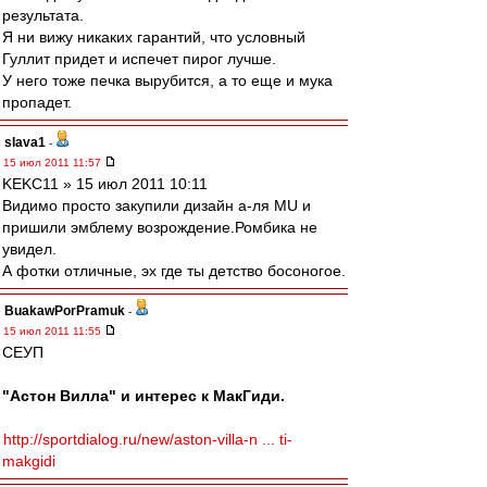
результата.
Я ни вижу никаких гарантий, что условный
Гуллит придет и испечет пирог лучше.
У него тоже печка вырубится, а то еще и мука
пропадет.
slava1
-
15 июл 2011 11:57
KEKC11 » 15 июл 2011 10:11
Видимо просто закупили дизайн а-ля MU и
пришили эмблему возрождение.Ромбика не
увидел.
А фотки отличные, эх где ты детство босоногое.
BuakawPorPramuk
-
15 июл 2011 11:55
СЕУП
"Астон Вилла" и интерес к МакГиди.
http://sportdialog.ru/new/aston-villa-n ... ti-
makgidi