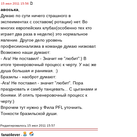
15 июл 2011 15:56
авоська
,
Думаю по сути ничего страшного в
экспеиментах с составом( ротации) нет. Во
многих европейских клубах(особенно тех кто
играет два раза в неделю) это нормальное
явление. Другое дело уровень
професиионализма в команде думаю низковат.
Возможно наши думают:
- Ага! Не поставил! - Значит не "любит":) В
итоге тренеровочный процесс к черту. У нас же
душа большая и ранимая. :)
Бразилы - наоброт думают:
-Ага! Не поставил - значит "любит". Пора
праздновать и самбу танцевать... С цыганами и
бонями. И опять тренеровочный процесс к
черту:)
Впрочем тут нужно у Фила PFL уточнить.
Тонкости бразильской души.
Редактировалось 15 июл 2011 15:57
fanat4ever
-