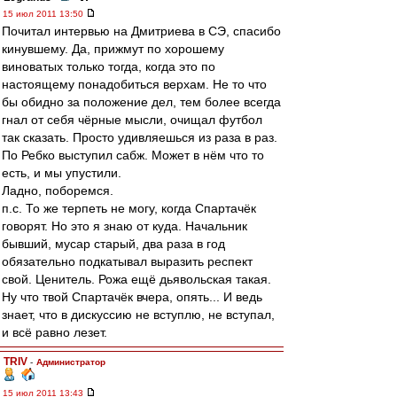
15 июл 2011 13:50
Почитал интервью на Дмитриева в СЭ, спасибо
кинувшему. Да, прижмут по хорошему
виноватых только тогда, когда это по
настоящему понадобиться верхам. Не то что
бы обидно за положение дел, тем более всегда
гнал от себя чёрные мысли, очищал футбол
так сказать. Просто удивляешься из раза в раз.
По Ребко выступил сабж. Может в нём что то
есть, и мы упустили.
Ладно, поборемся.
п.с. То же терпеть не могу, когда Спартачёк
говорят. Но это я знаю от куда. Начальник
бывший, мусар старый, два раза в год
обязательно подкатывал выразить респект
свой. Ценитель. Рожа ещё дьявольская такая.
Ну что твой Спартачёк вчера, опять... И ведь
знает, что в дискуссию не вступлю, не вступал,
и всё равно лезет.
TRIV
-
Администратор
15 июл 2011 13:43