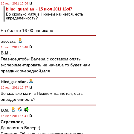
15 июл 2011 15:56
blind_guardian » 15 июл 2011 16:47
Во сколько матч в Нижнем начнётся, есть
определённость?
На билете 16-00 написано.
авоська
-
15 июл 2011 15:48
В.М.
,
Главное,чтобы Валера с составом опять
экспериментировать не начал,а то будет нам
праздник очередной,мля
blind_guardian
-
15 июл 2011 15:47
Во сколько матч в Нижнем начнётся, есть
определённость?
В.М.
-
15 июл 2011 15:41
Стрекалок
,
Да понятно Валер :)
Понятно. Обычно ждал каждого матча как