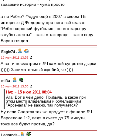
таааакие истории - чума просто
а по Ребко? Федун ещё в 2007 в своем ТВ-
интервью Д.Федорову про него всё сказал...
"Ребко хороший футболист, но его карьеру
загубят агенты"... как-то так вроде... как в воду
Барин глядел
Eagle74
-
15 июл 2011 13:57
А вот и посмотрим в ЛЧ камней супротив дырки
)))))) Занимательный жребий, че ))))
mifta
-
15 июл 2011 13:55
Hvz » 15 июл 2011 08:04
Ага! Вот в чем дело! Прибыль, а какое при
этом место владельцам и болельщикам
"Арсенала" не важно, так получается?
Ну если Спартак так же продует в финале ЛЧ
Барселоне 1:2, ведя в счете до 75 минуты,
тоже все будут против, да?
Legrands
-