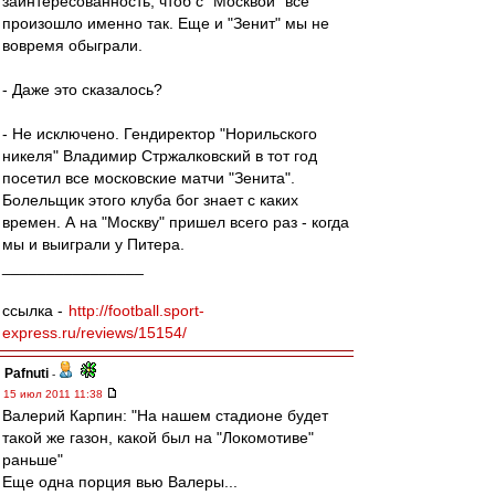
заинтересованность, чтоб с "Москвой" все
произошло именно так. Еще и "Зенит" мы не
вовремя обыграли.
- Даже это сказалось?
- Не исключено. Гендиректор "Норильского
никеля" Владимир Стржалковский в тот год
посетил все московские матчи "Зенита".
Болельщик этого клуба бог знает с каких
времен. А на "Москву" пришел всего раз - когда
мы и выиграли у Питера.
________________
ссылка -
http://football.sport-
express.ru/reviews/15154/
Pafnuti
-
15 июл 2011 11:38
Валерий Карпин: "На нашем стадионе будет
такой же газон, какой был на "Локомотиве"
раньше"
Еще одна порция вью Валеры...