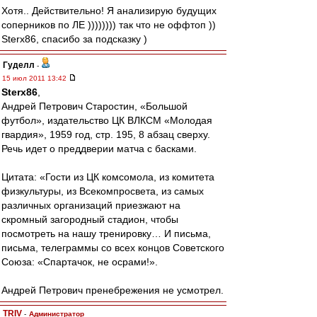
Хотя.. Действительно! Я анализирую будущих
соперников по ЛЕ )))))))) так что не оффтоп ))
Sterx86, спасибо за подсказку )
Гуделл
-
15 июл 2011 13:42
Sterx86
,
Андрей Петрович Старостин, «Большой
футбол», издательство ЦК ВЛКСМ «Молодая
гвардия», 1959 год, стр. 195, 8 абзац сверху.
Речь идет о преддверии матча с басками.
Цитата: «Гости из ЦК комсомола, из комитета
физкультуры, из Всекомпросвета, из самых
различных организаций приезжают на
скромный загородный стадион, чтобы
посмотреть на нашу тренировку… И письма,
письма, телеграммы со всех концов Советского
Союза: «Спартачок, не осрами!».
Андрей Петрович пренебрежения не усмотрел.
TRIV
-
Администратор