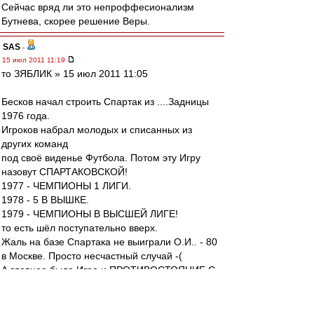
Сейчас вряд ли это непроффесионализм
Бутнева, скорее решение Веры.
SAS
-
15 июл 2011 11:19
то ЗЯБЛИК » 15 июл 2011 11:05
Бесков начал строить Спартак из ....Задницы
1976 года.
Игроков набрал молодых и списанных из
других команд
под своё виденье Футбола. Потом эту Игру
назовут СПАРТАКОВСКОЙ!
1977 - ЧЕМПИОНЫ 1 ЛИГИ.
1978 - 5 В ВЫШКЕ.
1979 - ЧЕМПИОНЫ В ВЫСШЕЙ ЛИГЕ!
то есть шёл поступательно вверх.
Жаль на базе Спартака не выиграли О.И.. - 80
в Москве. Просто несчастный случай -(
А главное была Игра и ПРОТИВОСТОЯНИЕ С
ДЫКОЙ ЛОБАНА......
Вот уж была Заруба - НА ВСЕ ВРЕМЕНА!!!!