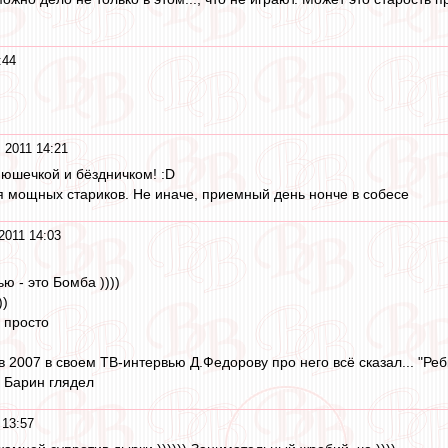
:44
 2011 14:21
нюшечкой и бёздничком! :D
ня мощных стариков. Не иначе, приемный день нонче в собесе
2011 14:03
ю - это Бомба ))))
))
 просто
 2007 в своем ТВ-интервью Д.Федорову про него всё сказал... "Ребк
ду Барин глядел
 13:57