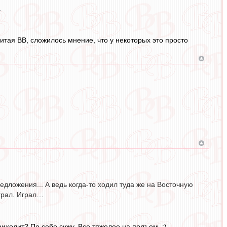
.
итая ВВ, сложилось мнение, что у некоторых это просто
едложения... А ведь когда-то ходил туда же на Восточную
грал. Играл…
приходит? По себе сужу. Все тяжелее на подъем. :)