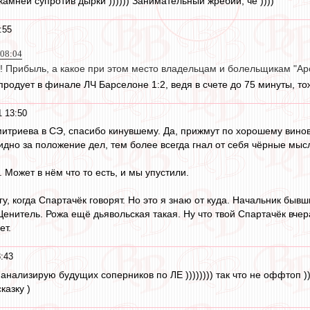
камней супротив дырки )))))) Занимательный жребий, че ))))
:55
 08:04
о! Прибыль, а какое при этом место владельцам и болельщикам "Ар
продует в финале ЛЧ Барселоне 1:2, ведя в счете до 75 минуты, то
 13:50
итриева в СЭ, спасибо кинувшему. Да, прижмут по хорошему винова
бидно за положение дел, тем более всегда гнал от себя чёрные мыс
 Может в нём что то есть, и мы упустили.
огу, когда Спартачёк говорят. Но это я знаю от куда. Начальник быв
Ценитель. Рожа ещё дьявольская такая. Ну что твой Спартачёк вчера,
ет.
:43
 анализирую будущих соперников по ЛЕ )))))))) так что не оффтоп )
казку )