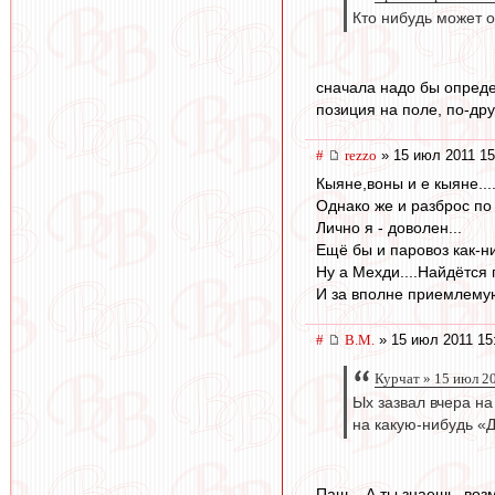
Кто нибудь может о
сначала надо бы определ
позиция на поле, по-др
#
rezzo
» 15 июл 2011 15
Кыяне,воны и е кыяне....
Однако же и разброс по
Лично я - доволен...
Ещё бы и паровоз как-ни
Ну а Мехди....Найдётся п
И за вполне приемлемую
#
В.М.
» 15 июл 2011 15
Курчат » 15 июл 2
Ых зазвал вчера на
на какую-нибудь «
Паш... А ты знаешь, воз