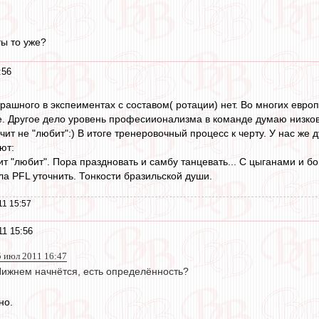
ты то уже?
:56
рашного в экспеиментах с составом( ротации) нет. Во многих европ
. Другое дело уровень професиионализма в команде думаю низко
начит не "любит":) В итоге тренеровочный процесс к черту. У нас же
ют:
чит "любит". Пора праздновать и самбу танцевать... С цыганами и б
ла PFL уточнить. Тонкости бразильской души.
11 15:57
1 15:56
5 июл 2011 16:47
Нижнем начнётся, есть определённость?
но.