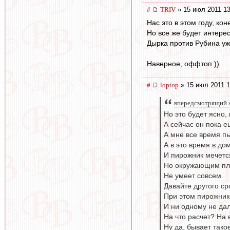
#
TRIV
» 15 июл 2011 13
Нас это в этом году, кон
Но все же будет интере
Дырка против Рубина уж
Наверное, оффтоп ))
#
loptop
» 15 июл 2011 1
впередсмотрящий »
Но это будет ясно
А сейчас он пока е
А мне все время пы
А в это время в дом
И пирожник мечетс
Но окружающим плев
Не умеет совсем.
Давайте другого ср
При этом пирожник
И ни одному не да
На что расчет? На 
Ну да, бывает такое