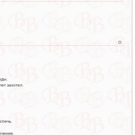
оды.
лет захотел.
спечь.
ючение.