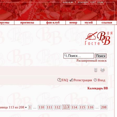
орумы
прогнозы
фан-клуб
юмор
музей
ссылки
Расширенный поиск
FAQ
Регистрация
Вход
Календарь ВВ
113
аница
113
из
208
•
1
...
110
111
112
114
115
116
...
208