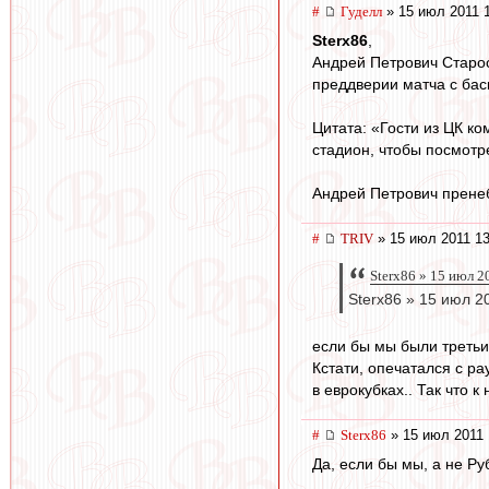
#
Гуделл
» 15 июл 2011 
Sterx86
,
Андрей Петрович Старос
преддверии матча с бас
Цитата: «Гости из ЦК к
стадион, чтобы посмотр
Андрей Петрович прене
#
TRIV
» 15 июл 2011 13
Sterx86 » 15 июл 2
Sterx86 » 15 июл 2
если бы мы были третьим
Кстати, опечатался с ра
в еврокубках.. Так что к
#
Sterx86
» 15 июл 2011 
Да, если бы мы, а не Ру