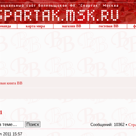
оманда
карта мира
магазин ВВ
гостевая ВВ
ф
вая книга ВВ
11
Сообщений: 10362 •
Стр
л 2011 15:57