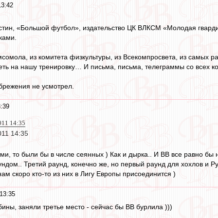
13:42
тин, «Большой футбол», издательство ЦК ВЛКСМ «Молодая гвардия»,
ками.
омсомола, из комитета физкультуры, из Всекомпросвета, из самых
еть на нашу тренировку… И письма, письма, телеграммы со всех ко
брежения не усмотрел.
:39
011 14:35
011 14:35
и, то были бы в числе сеянных ) Как и дырка.. И ВВ все равно бы 
ундом.. Третий раунд, конечно же, но первый раунд для хохлов и Ру
 нам скоро кто-то из них в Лигу Европы присоединится )
13:35
бины, заняли третье место - сейчас бы ВВ бурлила )))