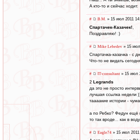
А кто-то и сейчас ходит.
#
В.М.
» 15 июл 2011 14
Спартачек-Казачек!
,
Поздравляю! :)
#
Mike Lebedev
» 15 июл
Спартачка-казачка - с д
Что-то не видать сегод
#
IT-consultant
» 15 июл 
2
Legrands
да это не просто интервь
лучшая ссылка недели )
таааакие истории - чума
а по Ребко? Федун ещё в
то так вроде... как в во
#
Eagle74
» 15 июл 2011