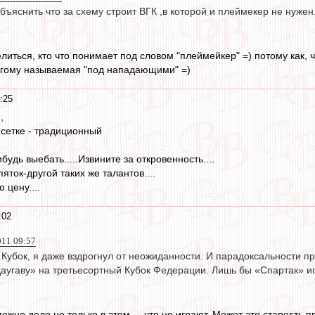
бъяснить что за схему строит ВГК ,в которой и плеймекер не нужен
иться, кто что понимает под словом "плеймейкер" =) потому как, ч
угому называемая "под нападающими" =)
:25
,
 сетке - традиционный
будь выебать.....Извините за откровенность....
яток-другой таких же талантов....
 цену....
:02
011 09:57
 Кубок, я даже вздрогнул от неожиданности. И парадоксальности пр
Даугаву» на третьесортный Кубок Федерации. Лишь бы «Спартак» и
можно дело не только в этом..., что не играют. Может это старость 