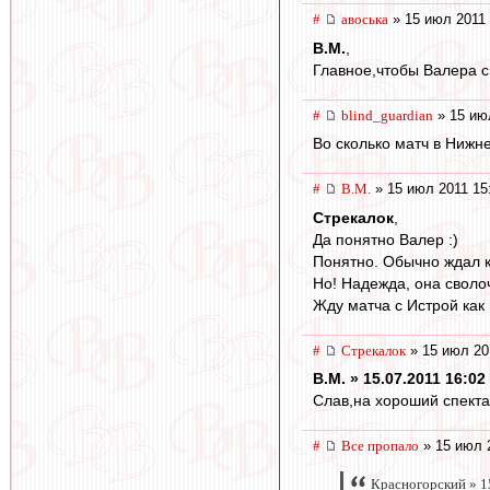
#
авоська
» 15 июл 2011 
В.М.
,
Главное,чтобы Валера с
#
blind_guardian
» 15 ию
Во сколько матч в Нижн
#
В.М.
» 15 июл 2011 15
Стрекалок
,
Да понятно Валер :)
Понятно. Обычно ждал к
Но! Надежда, она своло
Жду матча с Истрой как 
#
Стрекалок
» 15 июл 20
В.М. » 15.07.2011 16:02
Слав,на хороший спектак
#
Все пропало
» 15 июл 
Красногорский » 1