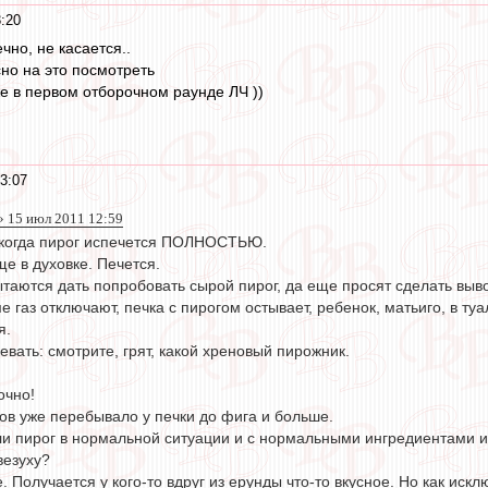
:20
ечно, не касается..
сно на это посмотреть
е в первом отборочном раунде ЛЧ ))
3:07
 15 июл 2011 12:59
, когда пирог испечется ПОЛНОСТЬЮ.
ще в духовке. Печется.
таются дать попробовать сырой пирог, да еще просят сделать выв
е газ отключают, печка с пирогом остывает, ребенок, матьиго, в туа
я.
ать: смотрите, грят, какой хреновый пирожник.
очно!
ов уже перебывало у печки до фига и больше.
ли пирог в нормальной ситуации и с нормальными ингредиентами и
везуху?
. Получается у кого-то вдруг из ерунды что-то вкусное. Но как искл