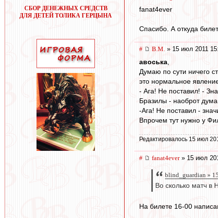
СБОР ДЕНЕЖНЫХ СРЕДСТВ
fanat4ever
ДЛЯ ДЕТЕЙ ТОЛИКА ГЕРЦЫНА
Спасибо. А откуда биле
#
В.М.
» 15 июл 2011 15
авоська
,
Думаю по сути ничего ст
это нормальное явление
- Ага! Не поставил! - З
Бразилы - наоброт дума
-Ага! Не поставил - зна
Впрочем тут нужно у Фи
Редактировалось 15 июл 20
#
fanat4ever
» 15 июл 201
blind_guardian » 1
Во сколько матч в 
На билете 16-00 написа