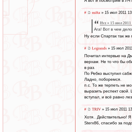
А вот и посмотрим в ЛЧ 
#
mifta
» 15 июл 2011 13
Hvz » 15 июл 2011
Ага! Вот в чем дел
Ну если Спартак так же 
#
Legrands
» 15 июл 2011
Почитал интервью на Дм
верхам. Не то что бы о
в раз.
По Ребко выступил сабж.
Ладно, поборемся.
п.с. То же терпеть не м
выразить респект свой. 
вступал, и всё равно лез
#
TRIV
» 15 июл 2011 13
Хотя.. Действительно! Я
Sterx86, спасибо за подс