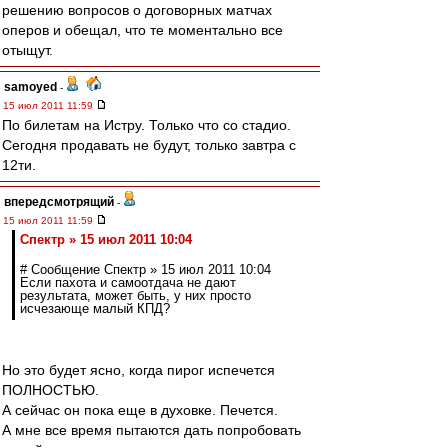
решению вопросов о договорных матчах
оперов и обещал, что те моментально все
отыщут.
samoyed
-
15 июл 2011 11:59
По билетам на Истру. Только что со стадио.
Сегодня продавать не будут, только завтра с
12ти.
впередсмотрящий
-
15 июл 2011 11:59
Спектр » 15 июл 2011 10:04
# Сообщение Спектр » 15 июл 2011 10:04
Если пахота и самоотдача не дают
результата, может быть, у них просто
исчезающе малый КПД?
Но это будет ясно, когда пирог испечется
ПОЛНОСТЬЮ.
А сейчас он пока еще в духовке. Печется.
А мне все время пытаются дать попробовать