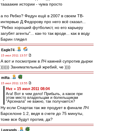
таааакие истории - чума просто
а по Ребко? Федун ещё в 2007 в своем ТВ-
интервью Д.Федорову про него всё сказал...
"Ребко хороший футболист, но его карьеру
загубят агенты"... как-то так вроде... как в воду
Барин глядел
Eagle74
-
15 июл 2011 13:57
А вот и посмотрим в ЛЧ камней супротив дырки
)))))) Занимательный жребий, че ))))
mifta
-
15 июл 2011 13:55
Hvz » 15 июл 2011 08:04
Ага! Вот в чем дело! Прибыль, а какое при
этом место владельцам и болельщикам
"Арсенала" не важно, так получается?
Ну если Спартак так же продует в финале ЛЧ
Барселоне 1:2, ведя в счете до 75 минуты,
тоже все будут против, да?
Legrands
-