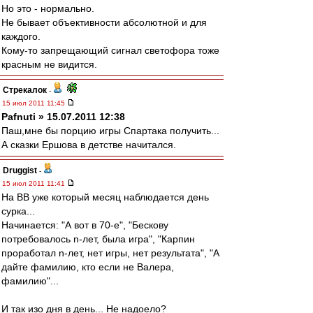
Но это - нормально.
Не бывает объективности абсолютной и для
каждого.
Кому-то запрещающий сигнал светофора тоже
красным не видится.
Стрекалок
-
15 июл 2011 11:45
Pafnuti » 15.07.2011 12:38
Паш,мне бы порцию игры Спартака получить...
А сказки Ершова в детстве начитался.
Druggist
-
15 июл 2011 11:41
На ВВ уже который месяц наблюдается день
сурка...
Начинается: "А вот в 70-е", "Бескову
потребовалось n-лет, была игра", "Карпин
проработал n-лет, нет игры, нет результата", "А
дайте фамилию, кто если не Валера,
фамилию"...
И так изо дня в день... Не надоело?