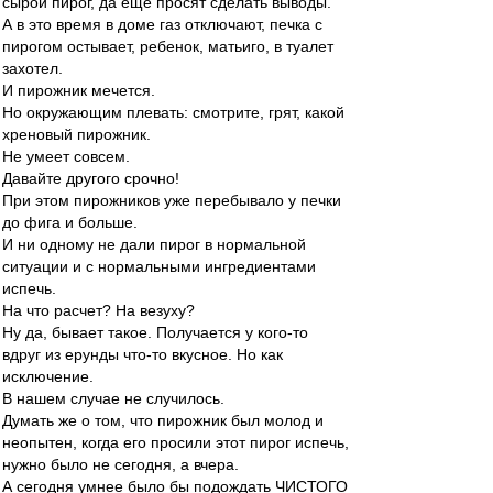
сырой пирог, да еще просят сделать выводы.
А в это время в доме газ отключают, печка с
пирогом остывает, ребенок, матьиго, в туалет
захотел.
И пирожник мечется.
Но окружающим плевать: смотрите, грят, какой
хреновый пирожник.
Не умеет совсем.
Давайте другого срочно!
При этом пирожников уже перебывало у печки
до фига и больше.
И ни одному не дали пирог в нормальной
ситуации и с нормальными ингредиентами
испечь.
На что расчет? На везуху?
Ну да, бывает такое. Получается у кого-то
вдруг из ерунды что-то вкусное. Но как
исключение.
В нашем случае не случилось.
Думать же о том, что пирожник был молод и
неопытен, когда его просили этот пирог испечь,
нужно было не сегодня, а вчера.
А сегодня умнее было бы подождать ЧИСТОГО