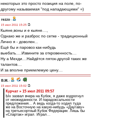
некоторых это просто позиция на поле, по-
другому называемая "под нападающими" =)
rezzo
-
15 июл 2011 15:25
Кыяне,воны и е кыяне....,
Однако же и разброс по сетке - традиционный
Лично я - доволен...
Ещё бы и паровоз как-нибудь
выебать.....Извините за откровенность....
Ну а Мехди....Найдётся пяток-другой таких же
талантов....
И за вполне приемлемую цену....
В.М.
-
15 июл 2011 15:02
Курчат » 15 июл 2011 09:57
Ых зазвал вчера на Кубок, я даже вздрогнул
от неожиданности. И парадоксальности
предложения... А ведь когда-то ходил туда
же на Восточную на какую-нибудь «Даугаву»
на третьесортный Кубок Федерации. Лишь бы
«Спартак» играл. Играл…