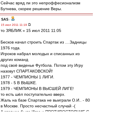
Сейчас вряд ли это непроффесионализм
Бутнева, скорее решение Веры.
SAS
-
15 июл 2011 11:19
то ЗЯБЛИК » 15 июл 2011 11:05
Бесков начал строить Спартак из ....Задницы
1976 года.
Игроков набрал молодых и списанных из
других команд
под своё виденье Футбола. Потом эту Игру
назовут СПАРТАКОВСКОЙ!
1977 - ЧЕМПИОНЫ 1 ЛИГИ.
1978 - 5 В ВЫШКЕ.
1979 - ЧЕМПИОНЫ В ВЫСШЕЙ ЛИГЕ!
то есть шёл поступательно вверх.
Жаль на базе Спартака не выиграли О.И.. - 80
в Москве. Просто несчастный случай -(
А главное была Игра и ПРОТИВОСТОЯНИЕ С
ДЫКОЙ ЛОБАНА......
Вот уж была Заруба - НА ВСЕ ВРЕМЕНА!!!!