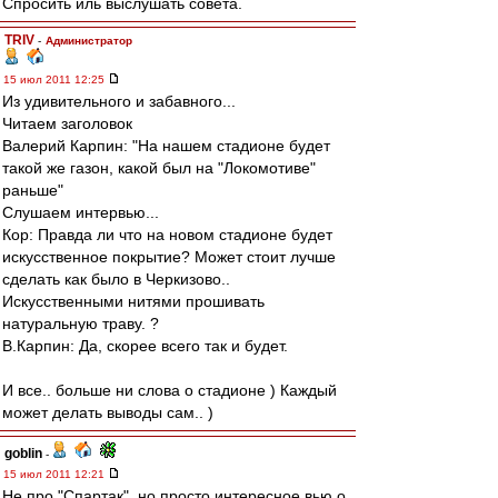
Спросить иль выслушать совета.
TRIV
-
Администратор
15 июл 2011 12:25
Из удивительного и забавного...
Читаем заголовок
Валерий Карпин: "На нашем стадионе будет
такой же газон, какой был на "Локомотиве"
раньше"
Слушаем интервью...
Кор: Правда ли что на новом стадионе будет
искусственное покрытие? Может стоит лучше
сделать как было в Черкизово..
Искусственными нитями прошивать
натуральную траву. ?
В.Карпин: Да, скорее всего так и будет.
И все.. больше ни слова о стадионе ) Каждый
может делать выводы сам.. )
goblin
-
15 июл 2011 12:21
Не про "Спартак", но просто интересное вью о