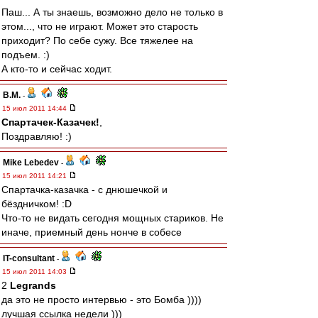
Паш... А ты знаешь, возможно дело не только в
этом..., что не играют. Может это старость
приходит? По себе сужу. Все тяжелее на
подъем. :)
А кто-то и сейчас ходит.
В.М.
-
15 июл 2011 14:44
Спартачек-Казачек!
,
Поздравляю! :)
Mike Lebedev
-
15 июл 2011 14:21
Спартачка-казачка - с днюшечкой и
бёздничком! :D
Что-то не видать сегодня мощных стариков. Не
иначе, приемный день нонче в собесе
IT-consultant
-
15 июл 2011 14:03
2
Legrands
да это не просто интервью - это Бомба ))))
лучшая ссылка недели )))