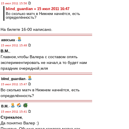
15 июл 2011 15:56
blind_guardian » 15 июл 2011 16:47
Во сколько матч в Нижнем начнётся, есть
определённость?
На билете 16-00 написано.
авоська
-
15 июл 2011 15:48
В.М.
,
Главное,чтобы Валера с составом опять
экспериментировать не начал,а то будет нам
праздник очередной,мля
blind_guardian
-
15 июл 2011 15:47
Во сколько матч в Нижнем начнётся, есть
определённость?
В.М.
-
15 июл 2011 15:41
Стрекалок
,
Да понятно Валер :)
Понятно. Обычно ждал каждого матча как