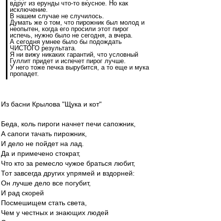
вдруг из ерунды что-то вкусное. Но как
исключение.
В нашем случае не случилось.
Думать же о том, что пирожник был молод и
неопытен, когда его просили этот пирог
испечь, нужно было не сегодня, а вчера.
А сегодня умнее было бы подождать
ЧИСТОГО результата.
Я ни вижу никаких гарантий, что условный
Гуллит придет и испечет пирог лучше.
У него тоже печка вырубится, а то еще и мука
пропадет.
Из басни Крылова "Щука и кот"
Беда, коль пироги начнет печи сапожник,
А сапоги тачать пирожник,
И дело не пойдет на лад.
Да и примечено стократ,
Что кто за ремесло чужое браться любит,
Тот завсегда других упрямей и вздорней:
Он лучше дело все погубит,
И рад скорей
Посмешищем стать света,
Чем у честных и знающих людей