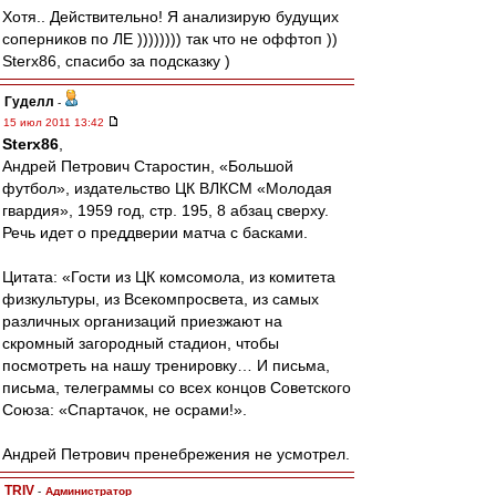
Хотя.. Действительно! Я анализирую будущих
соперников по ЛЕ )))))))) так что не оффтоп ))
Sterx86, спасибо за подсказку )
Гуделл
-
15 июл 2011 13:42
Sterx86
,
Андрей Петрович Старостин, «Большой
футбол», издательство ЦК ВЛКСМ «Молодая
гвардия», 1959 год, стр. 195, 8 абзац сверху.
Речь идет о преддверии матча с басками.
Цитата: «Гости из ЦК комсомола, из комитета
физкультуры, из Всекомпросвета, из самых
различных организаций приезжают на
скромный загородный стадион, чтобы
посмотреть на нашу тренировку… И письма,
письма, телеграммы со всех концов Советского
Союза: «Спартачок, не осрами!».
Андрей Петрович пренебрежения не усмотрел.
TRIV
-
Администратор