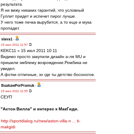
результата.
Я ни вижу никаких гарантий, что условный
Гуллит придет и испечет пирог лучше.
У него тоже печка вырубится, а то еще и мука
пропадет.
slava1
-
15 июл 2011 11:57
KEKC11 » 15 июл 2011 10:11
Видимо просто закупили дизайн а-ля MU и
пришили эмблему возрождение.Ромбика не
увидел.
А фотки отличные, эх где ты детство босоногое.
BuakawPorPramuk
-
15 июл 2011 11:55
СЕУП
"Астон Вилла" и интерес к МакГиди.
http://sportdialog.ru/new/aston-villa-n ... ti-
makgidi