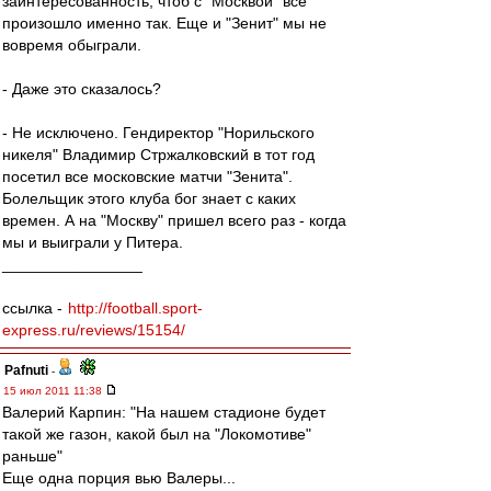
заинтересованность, чтоб с "Москвой" все
произошло именно так. Еще и "Зенит" мы не
вовремя обыграли.
- Даже это сказалось?
- Не исключено. Гендиректор "Норильского
никеля" Владимир Стржалковский в тот год
посетил все московские матчи "Зенита".
Болельщик этого клуба бог знает с каких
времен. А на "Москву" пришел всего раз - когда
мы и выиграли у Питера.
________________
ссылка -
http://football.sport-
express.ru/reviews/15154/
Pafnuti
-
15 июл 2011 11:38
Валерий Карпин: "На нашем стадионе будет
такой же газон, какой был на "Локомотиве"
раньше"
Еще одна порция вью Валеры...