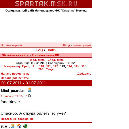
Официальный сайт болельщиков ФК "Спартак" Москва
Полная версия
Вход
•
Регистрация
FAQ
•
Поиск
Общение на сайте
Гостевая книга ВВ
»
Пред. тема
|
След. тема
Страница
113
из
208
[ Сообщений: 10362 ]
На страницу
Пред.
1
...
110
,
111
,
112
,
113
,
114
,
115
,
116
...
208
След.
Начать новую тему
Добавить
Версия для печати
01.07.2011 - 31.07.2011
blind_guardian
-
15 июл 2011 15:57
fanat4ever
Спасибо. А откуда билеты то уже?
Последнее сообщение
В.М.
-