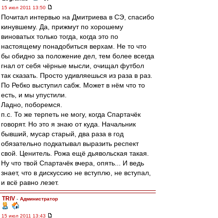
15 июл 2011 13:50
Почитал интервью на Дмитриева в СЭ, спасибо
кинувшему. Да, прижмут по хорошему
виноватых только тогда, когда это по
настоящему понадобиться верхам. Не то что
бы обидно за положение дел, тем более всегда
гнал от себя чёрные мысли, очищал футбол
так сказать. Просто удивляешься из раза в раз.
По Ребко выступил сабж. Может в нём что то
есть, и мы упустили.
Ладно, поборемся.
п.с. То же терпеть не могу, когда Спартачёк
говорят. Но это я знаю от куда. Начальник
бывший, мусар старый, два раза в год
обязательно подкатывал выразить респект
свой. Ценитель. Рожа ещё дьявольская такая.
Ну что твой Спартачёк вчера, опять... И ведь
знает, что в дискуссию не вступлю, не вступал,
и всё равно лезет.
TRIV
-
Администратор
15 июл 2011 13:43