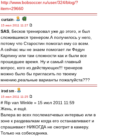
http://www.bobsoccer.ru/user/324/blog/?
item=29660
curtain
-
15 июл 2011 11:27
SAS
, Бесков тренировал уже до этого, и был
сложившимся тренером.А получилось у него,
потому что Старостин помогал ему со всем.
А сейчас мы не знаем помогает ли Федун
Карпину или там сложности как и были все
прошедшее время. Ну и самый главный
вопрос, кого из действующих!!! тренеров
можно было бы пригласить по твоему
мнению,реальные варианты пожалуйста???
irod sm
-
15 июл 2011 11:25
# Rip van Winkle » 15 июл 2011 11:59
Жень, и ещё.
Валера во всех послематчевых интервью или в
зоне к раздевалкам когда его останавливают и
спрашивают НИКОГДА не смотрит в камеру.
Только на собеседника.