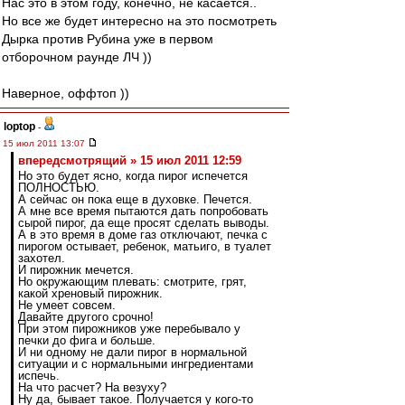
Нас это в этом году, конечно, не касается..
Но все же будет интересно на это посмотреть
Дырка против Рубина уже в первом
отборочном раунде ЛЧ ))
Наверное, оффтоп ))
loptop
-
15 июл 2011 13:07
впередсмотрящий » 15 июл 2011 12:59
Но это будет ясно, когда пирог испечется
ПОЛНОСТЬЮ.
А сейчас он пока еще в духовке. Печется.
А мне все время пытаются дать попробовать
сырой пирог, да еще просят сделать выводы.
А в это время в доме газ отключают, печка с
пирогом остывает, ребенок, матьиго, в туалет
захотел.
И пирожник мечется.
Но окружающим плевать: смотрите, грят,
какой хреновый пирожник.
Не умеет совсем.
Давайте другого срочно!
При этом пирожников уже перебывало у
печки до фига и больше.
И ни одному не дали пирог в нормальной
ситуации и с нормальными ингредиентами
испечь.
На что расчет? На везуху?
Ну да, бывает такое. Получается у кого-то