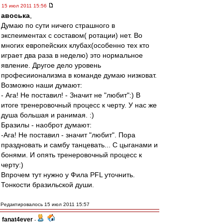
15 июл 2011 15:56
авоська
,
Думаю по сути ничего страшного в
экспеиментах с составом( ротации) нет. Во
многих европейских клубах(особенно тех кто
играет два раза в неделю) это нормальное
явление. Другое дело уровень
професиионализма в команде думаю низковат.
Возможно наши думают:
- Ага! Не поставил! - Значит не "любит":) В
итоге тренеровочный процесс к черту. У нас же
душа большая и ранимая. :)
Бразилы - наоброт думают:
-Ага! Не поставил - значит "любит". Пора
праздновать и самбу танцевать... С цыганами и
бонями. И опять тренеровочный процесс к
черту:)
Впрочем тут нужно у Фила PFL уточнить.
Тонкости бразильской души.
Редактировалось 15 июл 2011 15:57
fanat4ever
-