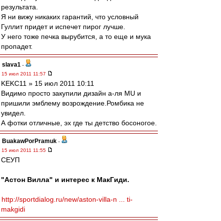
результата.
Я ни вижу никаких гарантий, что условный
Гуллит придет и испечет пирог лучше.
У него тоже печка вырубится, а то еще и мука
пропадет.
slava1
-
15 июл 2011 11:57
KEKC11 » 15 июл 2011 10:11
Видимо просто закупили дизайн а-ля MU и
пришили эмблему возрождение.Ромбика не
увидел.
А фотки отличные, эх где ты детство босоногое.
BuakawPorPramuk
-
15 июл 2011 11:55
СЕУП
"Астон Вилла" и интерес к МакГиди.
http://sportdialog.ru/new/aston-villa-n ... ti-
makgidi