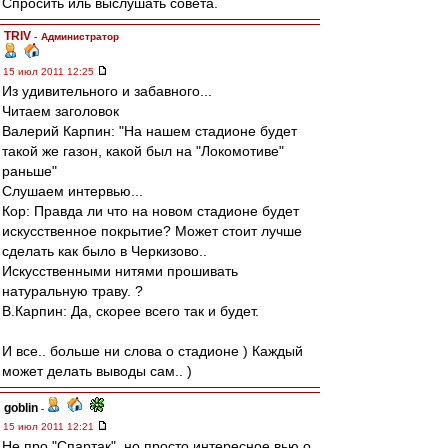
Спросить иль выслушать совета.
TRIV
-
Администратор
15 июл 2011 12:25
Из удивительного и забавного...
Читаем заголовок
Валерий Карпин: "На нашем стадионе будет
такой же газон, какой был на "Локомотиве"
раньше"
Слушаем интервью...
Кор: Правда ли что на новом стадионе будет
искусственное покрытие? Может стоит лучше
сделать как было в Черкизово..
Искусственными нитями прошивать
натуральную траву. ?
В.Карпин: Да, скорее всего так и будет.
И все.. больше ни слова о стадионе ) Каждый
может делать выводы сам.. )
goblin
-
15 июл 2011 12:21
Не про "Спартак", но просто интересное вью о