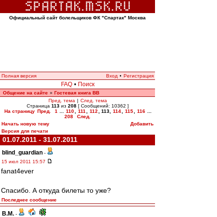
Официальный сайт болельщиков ФК "Спартак" Москва
Полная версия
Вход
•
Регистрация
FAQ
•
Поиск
Общение на сайте
Гостевая книга ВВ
»
Пред. тема
|
След. тема
Страница
113
из
208
[ Сообщений: 10362 ]
На страницу
Пред.
1
...
110
,
111
,
112
,
113
,
114
,
115
,
116
...
208
След.
Начать новую тему
Добавить
Версия для печати
01.07.2011 - 31.07.2011
blind_guardian
-
15 июл 2011 15:57
fanat4ever
Спасибо. А откуда билеты то уже?
Последнее сообщение
В.М.
-