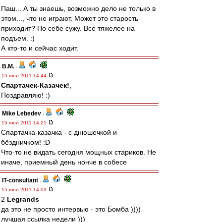
Паш... А ты знаешь, возможно дело не только в
этом..., что не играют. Может это старость
приходит? По себе сужу. Все тяжелее на
подъем. :)
А кто-то и сейчас ходит.
В.М.
-
15 июл 2011 14:44
Спартачек-Казачек!
,
Поздравляю! :)
Mike Lebedev
-
15 июл 2011 14:21
Спартачка-казачка - с днюшечкой и
бёздничком! :D
Что-то не видать сегодня мощных стариков. Не
иначе, приемный день нонче в собесе
IT-consultant
-
15 июл 2011 14:03
2
Legrands
да это не просто интервью - это Бомба ))))
лучшая ссылка недели )))