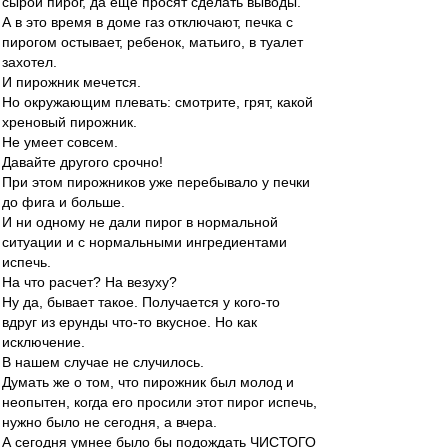
сырой пирог, да еще просят сделать выводы.
А в это время в доме газ отключают, печка с
пирогом остывает, ребенок, матьиго, в туалет
захотел.
И пирожник мечется.
Но окружающим плевать: смотрите, грят, какой
хреновый пирожник.
Не умеет совсем.
Давайте другого срочно!
При этом пирожников уже перебывало у печки
до фига и больше.
И ни одному не дали пирог в нормальной
ситуации и с нормальными ингредиентами
испечь.
На что расчет? На везуху?
Ну да, бывает такое. Получается у кого-то
вдруг из ерунды что-то вкусное. Но как
исключение.
В нашем случае не случилось.
Думать же о том, что пирожник был молод и
неопытен, когда его просили этот пирог испечь,
нужно было не сегодня, а вчера.
А сегодня умнее было бы подождать ЧИСТОГО