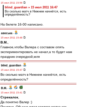
15 июл 2011 15:56
blind_guardian » 15 июл 2011 16:47
Во сколько матч в Нижнем начнётся, есть
определённость?
На билете 16-00 написано.
авоська
-
15 июл 2011 15:48
В.М.
,
Главное,чтобы Валера с составом опять
экспериментировать не начал,а то будет нам
праздник очередной,мля
blind_guardian
-
15 июл 2011 15:47
Во сколько матч в Нижнем начнётся, есть
определённость?
В.М.
-
15 июл 2011 15:41
Стрекалок
,
Да понятно Валер :)
Понятно. Обычно ждал каждого матча как