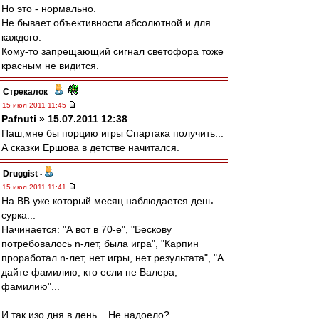
Но это - нормально.
Не бывает объективности абсолютной и для
каждого.
Кому-то запрещающий сигнал светофора тоже
красным не видится.
Стрекалок
-
15 июл 2011 11:45
Pafnuti » 15.07.2011 12:38
Паш,мне бы порцию игры Спартака получить...
А сказки Ершова в детстве начитался.
Druggist
-
15 июл 2011 11:41
На ВВ уже который месяц наблюдается день
сурка...
Начинается: "А вот в 70-е", "Бескову
потребовалось n-лет, была игра", "Карпин
проработал n-лет, нет игры, нет результата", "А
дайте фамилию, кто если не Валера,
фамилию"...
И так изо дня в день... Не надоело?