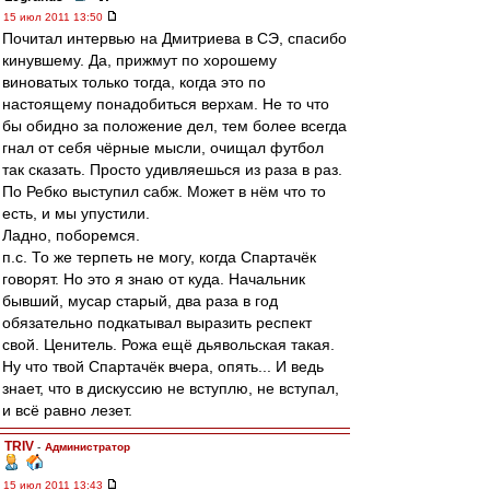
15 июл 2011 13:50
Почитал интервью на Дмитриева в СЭ, спасибо
кинувшему. Да, прижмут по хорошему
виноватых только тогда, когда это по
настоящему понадобиться верхам. Не то что
бы обидно за положение дел, тем более всегда
гнал от себя чёрные мысли, очищал футбол
так сказать. Просто удивляешься из раза в раз.
По Ребко выступил сабж. Может в нём что то
есть, и мы упустили.
Ладно, поборемся.
п.с. То же терпеть не могу, когда Спартачёк
говорят. Но это я знаю от куда. Начальник
бывший, мусар старый, два раза в год
обязательно подкатывал выразить респект
свой. Ценитель. Рожа ещё дьявольская такая.
Ну что твой Спартачёк вчера, опять... И ведь
знает, что в дискуссию не вступлю, не вступал,
и всё равно лезет.
TRIV
-
Администратор
15 июл 2011 13:43