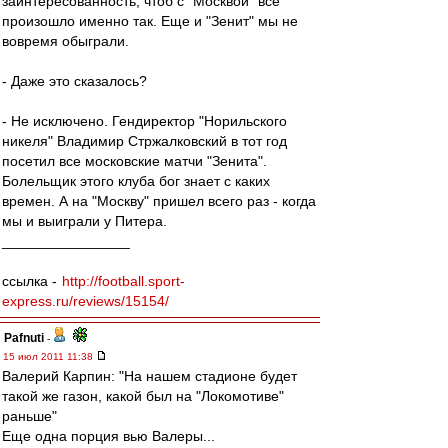
заинтересованность, чтоб с "Москвой" все
произошло именно так. Еще и "Зенит" мы не
вовремя обыграли.
- Даже это сказалось?
- Не исключено. Гендиректор "Норильского
никеля" Владимир Стржалковский в тот год
посетил все московские матчи "Зенита".
Болельщик этого клуба бог знает с каких
времен. А на "Москву" пришел всего раз - когда
мы и выиграли у Питера.
________________
ссылка -
http://football.sport-
express.ru/reviews/15154/
Pafnuti
-
15 июл 2011 11:38
Валерий Карпин: "На нашем стадионе будет
такой же газон, какой был на "Локомотиве"
раньше"
Еще одна порция вью Валеры...