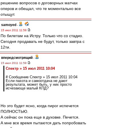
решению вопросов о договорных матчах
оперов и обещал, что те моментально все
отыщут.
samoyed
-
15 июл 2011 11:59
По билетам на Истру. Только что со стадио.
Сегодня продавать не будут, только завтра с
12ти.
впередсмотрящий
-
15 июл 2011 11:59
Спектр » 15 июл 2011 10:04
# Сообщение Спектр » 15 июл 2011 10:04
Если пахота и самоотдача не дают
результата, может быть, у них просто
исчезающе малый КПД?
Но это будет ясно, когда пирог испечется
ПОЛНОСТЬЮ.
А сейчас он пока еще в духовке. Печется.
А мне все время пытаются дать попробовать