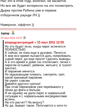
Нас это в этом году, конечно, не касается..
Но все же будет интересно на это посмотреть
Дырка против Рубина уже в первом
отборочном раунде ЛЧ ))
Наверное, оффтоп ))
loptop
-
15 июл 2011 13:07
впередсмотрящий » 15 июл 2011 12:59
Но это будет ясно, когда пирог испечется
ПОЛНОСТЬЮ.
А сейчас он пока еще в духовке. Печется.
А мне все время пытаются дать попробовать
сырой пирог, да еще просят сделать выводы.
А в это время в доме газ отключают, печка с
пирогом остывает, ребенок, матьиго, в туалет
захотел.
И пирожник мечется.
Но окружающим плевать: смотрите, грят,
какой хреновый пирожник.
Не умеет совсем.
Давайте другого срочно!
При этом пирожников уже перебывало у
печки до фига и больше.
И ни одному не дали пирог в нормальной
ситуации и с нормальными ингредиентами
испечь.
На что расчет? На везуху?
Ну да, бывает такое. Получается у кого-то