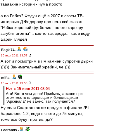
таааакие истории - чума просто
а по Ребко? Федун ещё в 2007 в своем ТВ-
интервью Д.Федорову про него всё сказал...
"Ребко хороший футболист, но его карьеру
загубят агенты"... как-то так вроде... как в воду
Барин глядел
Eagle74
-
15 июл 2011 13:57
А вот и посмотрим в ЛЧ камней супротив дырки
)))))) Занимательный жребий, че ))))
mifta
-
15 июл 2011 13:55
Hvz » 15 июл 2011 08:04
Ага! Вот в чем дело! Прибыль, а какое при
этом место владельцам и болельщикам
"Арсенала" не важно, так получается?
Ну если Спартак так же продует в финале ЛЧ
Барселоне 1:2, ведя в счете до 75 минуты,
тоже все будут против, да?
Legrands
-