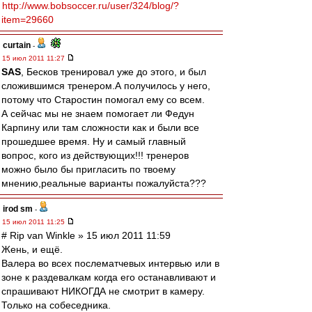
http://www.bobsoccer.ru/user/324/blog/?
item=29660
curtain
-
15 июл 2011 11:27
SAS
, Бесков тренировал уже до этого, и был
сложившимся тренером.А получилось у него,
потому что Старостин помогал ему со всем.
А сейчас мы не знаем помогает ли Федун
Карпину или там сложности как и были все
прошедшее время. Ну и самый главный
вопрос, кого из действующих!!! тренеров
можно было бы пригласить по твоему
мнению,реальные варианты пожалуйста???
irod sm
-
15 июл 2011 11:25
# Rip van Winkle » 15 июл 2011 11:59
Жень, и ещё.
Валера во всех послематчевых интервью или в
зоне к раздевалкам когда его останавливают и
спрашивают НИКОГДА не смотрит в камеру.
Только на собеседника.