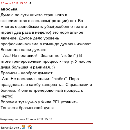
15 июл 2011 15:56
авоська
,
Думаю по сути ничего страшного в
экспеиментах с составом( ротации) нет. Во
многих европейских клубах(особенно тех кто
играет два раза в неделю) это нормальное
явление. Другое дело уровень
професиионализма в команде думаю низковат.
Возможно наши думают:
- Ага! Не поставил! - Значит не "любит":) В
итоге тренеровочный процесс к черту. У нас же
душа большая и ранимая. :)
Бразилы - наоброт думают:
-Ага! Не поставил - значит "любит". Пора
праздновать и самбу танцевать... С цыганами и
бонями. И опять тренеровочный процесс к
черту:)
Впрочем тут нужно у Фила PFL уточнить.
Тонкости бразильской души.
Редактировалось 15 июл 2011 15:57
fanat4ever
-