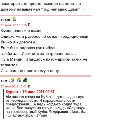
некоторых это просто позиция на поле, по-
другому называемая "под нападающими" =)
rezzo
-
15 июл 2011 15:25
Кыяне,воны и е кыяне....,
Однако же и разброс по сетке - традиционный
Лично я - доволен...
Ещё бы и паровоз как-нибудь
выебать.....Извините за откровенность....
Ну а Мехди....Найдётся пяток-другой таких же
талантов....
И за вполне приемлемую цену....
В.М.
-
15 июл 2011 15:02
Курчат » 15 июл 2011 09:57
Ых зазвал вчера на Кубок, я даже вздрогнул
от неожиданности. И парадоксальности
предложения... А ведь когда-то ходил туда
же на Восточную на какую-нибудь «Даугаву»
на третьесортный Кубок Федерации. Лишь бы
«Спартак» играл. Играл…