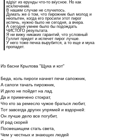
вдруг из ерунды что-то вкусное. Но как
исключение.
В нашем случае не случилось.
Думать же о том, что пирожник был молод и
неопытен, когда его просили этот пирог
испечь, нужно было не сегодня, а вчера.
А сегодня умнее было бы подождать
ЧИСТОГО результата.
Я ни вижу никаких гарантий, что условный
Гуллит придет и испечет пирог лучше.
У него тоже печка вырубится, а то еще и мука
пропадет.
Из басни Крылова "Щука и кот"
Беда, коль пироги начнет печи сапожник,
А сапоги тачать пирожник,
И дело не пойдет на лад.
Да и примечено стократ,
Что кто за ремесло чужое браться любит,
Тот завсегда других упрямей и вздорней:
Он лучше дело все погубит,
И рад скорей
Посмешищем стать света,
Чем у честных и знающих людей