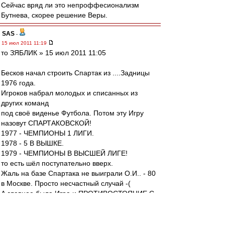
Сейчас вряд ли это непроффесионализм
Бутнева, скорее решение Веры.
SAS
-
15 июл 2011 11:19
то ЗЯБЛИК » 15 июл 2011 11:05
Бесков начал строить Спартак из ....Задницы
1976 года.
Игроков набрал молодых и списанных из
других команд
под своё виденье Футбола. Потом эту Игру
назовут СПАРТАКОВСКОЙ!
1977 - ЧЕМПИОНЫ 1 ЛИГИ.
1978 - 5 В ВЫШКЕ.
1979 - ЧЕМПИОНЫ В ВЫСШЕЙ ЛИГЕ!
то есть шёл поступательно вверх.
Жаль на базе Спартака не выиграли О.И.. - 80
в Москве. Просто несчастный случай -(
А главное была Игра и ПРОТИВОСТОЯНИЕ С
ДЫКОЙ ЛОБАНА......
Вот уж была Заруба - НА ВСЕ ВРЕМЕНА!!!!