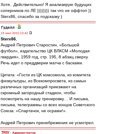
Хотя.. Действительно! Я анализирую будущих
соперников по ЛЕ )))))))) так что не оффтоп ))
Sterx86, спасибо за подсказку )
Гуделл
-
15 июл 2011 13:42
Sterx86
,
Андрей Петрович Старостин, «Большой
футбол», издательство ЦК ВЛКСМ «Молодая
гвардия», 1959 год, стр. 195, 8 абзац сверху.
Речь идет о преддверии матча с басками.
Цитата: «Гости из ЦК комсомола, из комитета
физкультуры, из Всекомпросвета, из самых
различных организаций приезжают на
скромный загородный стадион, чтобы
посмотреть на нашу тренировку… И письма,
письма, телеграммы со всех концов Советского
Союза: «Спартачок, не осрами!».
Андрей Петрович пренебрежения не усмотрел.
TRIV
-
Администратор