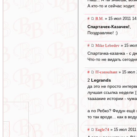
А кто-то и сейчас ходит.
#
В.М.
» 15 июл 2011 14
Спартачек-Казачек!
,
Поздравляю! :)
#
Mike Lebedev
» 15 июл
Спартачка-казачка - с д
Что-то не видать сегод
#
IT-consultant
» 15 июл 
2
Legrands
да это не просто интервь
лучшая ссылка недели )
таааакие истории - чума
а по Ребко? Федун ещё в
то так вроде... как в во
#
Eagle74
» 15 июл 2011