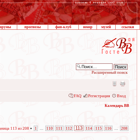
орумы
прогнозы
фан-клуб
юмор
музей
ссылки
Расширенный поиск
FAQ
Регистрация
Вход
Календарь ВВ
113
аница
113
из
208
•
1
...
110
111
112
114
115
116
...
208