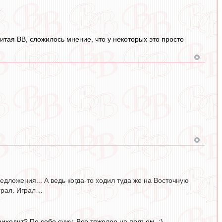
.
итая ВВ, сложилось мнение, что у некоторых это просто
едложения... А ведь когда-то ходил туда же на Восточную
грал. Играл…
приходит? По себе сужу. Все тяжелее на подъем. :)