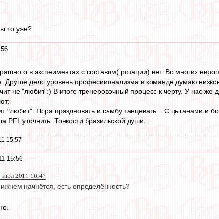
ты то уже?
:56
рашного в экспеиментах с составом( ротации) нет. Во многих европ
. Другое дело уровень професиионализма в команде думаю низко
начит не "любит":) В итоге тренеровочный процесс к черту. У нас же
ют:
чит "любит". Пора праздновать и самбу танцевать... С цыганами и б
ла PFL уточнить. Тонкости бразильской души.
11 15:57
1 15:56
5 июл 2011 16:47
Нижнем начнётся, есть определённость?
но.