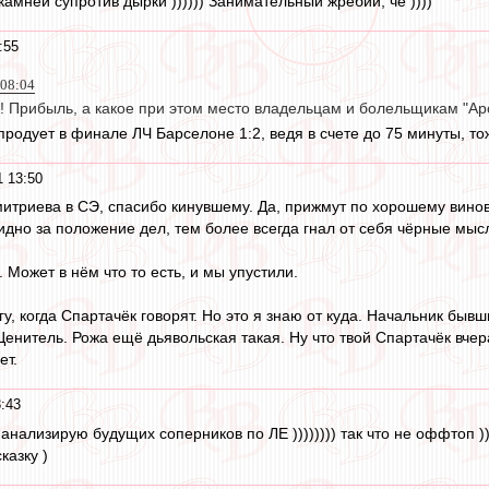
камней супротив дырки )))))) Занимательный жребий, че ))))
:55
 08:04
о! Прибыль, а какое при этом место владельцам и болельщикам "Ар
продует в финале ЛЧ Барселоне 1:2, ведя в счете до 75 минуты, то
 13:50
итриева в СЭ, спасибо кинувшему. Да, прижмут по хорошему винова
бидно за положение дел, тем более всегда гнал от себя чёрные мыс
 Может в нём что то есть, и мы упустили.
огу, когда Спартачёк говорят. Но это я знаю от куда. Начальник быв
Ценитель. Рожа ещё дьявольская такая. Ну что твой Спартачёк вчера,
ет.
:43
 анализирую будущих соперников по ЛЕ )))))))) так что не оффтоп )
казку )