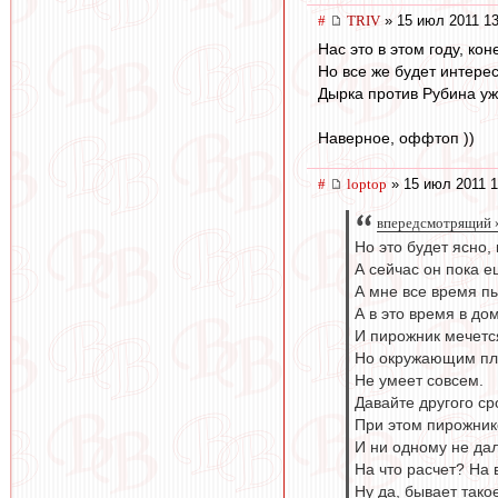
#
TRIV
» 15 июл 2011 13
Нас это в этом году, кон
Но все же будет интере
Дырка против Рубина уж
Наверное, оффтоп ))
#
loptop
» 15 июл 2011 1
впередсмотрящий »
Но это будет ясно
А сейчас он пока е
А мне все время пы
А в это время в дом
И пирожник мечетс
Но окружающим плев
Не умеет совсем.
Давайте другого ср
При этом пирожник
И ни одному не да
На что расчет? На 
Ну да, бывает такое