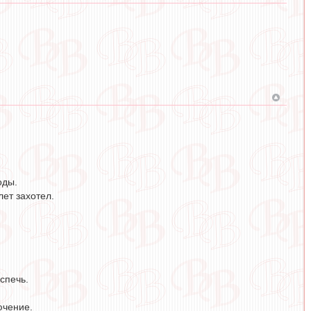
оды.
лет захотел.
спечь.
ючение.