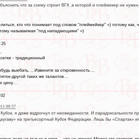
бъяснить что за схему строит ВГК ,в которой и плеймекер не нужен
иться, кто что понимает под словом "плеймейкер" =) потому как, ч
угому называемая "под нападающими" =)
:25
,
 сетке - традиционный
будь выебать.....Извините за откровенность....
яток-другой таких же талантов....
 цену....
:02
011 09:57
 Кубок, я даже вздрогнул от неожиданности. И парадоксальности пр
Даугаву» на третьесортный Кубок Федерации. Лишь бы «Спартак» и
можно дело не только в этом..., что не играют. Может это старость 