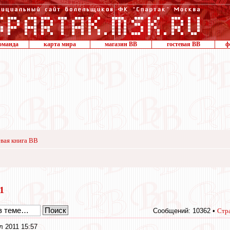
оманда
карта мира
магазин ВВ
гостевая ВВ
ф
вая книга ВВ
11
Сообщений: 10362 •
Стр
л 2011 15:57