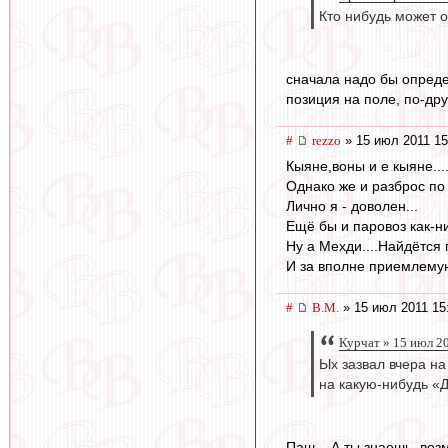
Кто нибудь может о
сначала надо бы определ
позиция на поле, по-др
#
rezzo
» 15 июл 2011 15
Кыяне,воны и е кыяне....
Однако же и разброс по
Лично я - доволен...
Ещё бы и паровоз как-ни
Ну а Мехди....Найдётся п
И за вполне приемлемую
#
В.М.
» 15 июл 2011 15
Курчат » 15 июл 2
Ых зазвал вчера на
на какую-нибудь «
Паш... А ты знаешь, воз