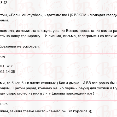
13:42
тин, «Большой футбол», издательство ЦК ВЛКСМ «Молодая гвардия»,
ками.
омсомола, из комитета физкультуры, из Всекомпросвета, из самых
еть на нашу тренировку… И письма, письма, телеграммы со всех ко
брежения не усмотрел.
:39
011 14:35
011 14:35
и, то были бы в числе сеянных ) Как и дырка.. И ВВ все равно бы 
ундом.. Третий раунд, конечно же, но первый раунд для хохлов и Ру
 нам скоро кто-то из них в Лигу Европы присоединится )
13:35
бины, заняли третье место - сейчас бы ВВ бурлила )))