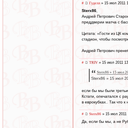
#
Гуделл
» 15 июл 2011 
Sterx86
,
Андрей Петрович Старос
преддверии матча с бас
Цитата: «Гости из ЦК к
стадион, чтобы посмотр
Андрей Петрович прене
#
TRIV
» 15 июл 2011 13
Sterx86 » 15 июл 2
Sterx86 » 15 июл 2
если бы мы были третьим
Кстати, опечатался с ра
в еврокубках.. Так что к
#
Sterx86
» 15 июл 2011 
Да, если бы мы, а не Ру