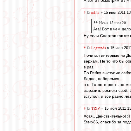
А вот и посмотрим в ЛЧ 
#
mifta
» 15 июл 2011 13
Hvz » 15 июл 2011
Ага! Вот в чем дел
Ну если Спартак так же 
#
Legrands
» 15 июл 2011
Почитал интервью на Дм
верхам. Не то что бы о
в раз.
По Ребко выступил сабж.
Ладно, поборемся.
п.с. То же терпеть не м
выразить респект свой. 
вступал, и всё равно лез
#
TRIV
» 15 июл 2011 13
Хотя.. Действительно! Я
Sterx86, спасибо за подс