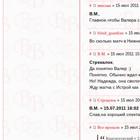
#
авоська
» 15 июл 2011 
В.М.
,
Главное,чтобы Валера с
#
blind_guardian
» 15 ию
Во сколько матч в Нижн
#
В.М.
» 15 июл 2011 15
Стрекалок
,
Да понятно Валер :)
Понятно. Обычно ждал к
Но! Надежда, она своло
Жду матча с Истрой как 
#
Стрекалок
» 15 июл 20
В.М. » 15.07.2011 16:02
Слав,на хороший спектак
#
Все пропало
» 15 июл 
Красногорский » 1