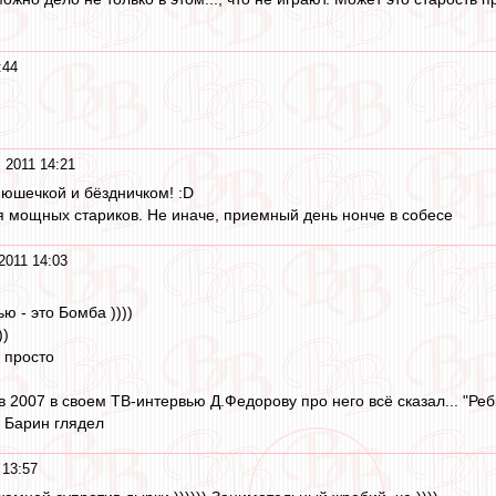
:44
 2011 14:21
нюшечкой и бёздничком! :D
ня мощных стариков. Не иначе, приемный день нонче в собесе
2011 14:03
ю - это Бомба ))))
))
 просто
 2007 в своем ТВ-интервью Д.Федорову про него всё сказал... "Ребк
ду Барин глядел
 13:57