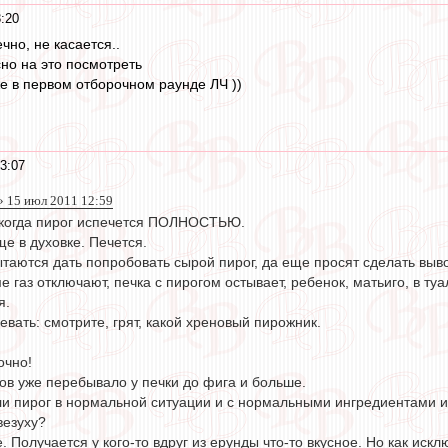
:20
ечно, не касается..
сно на это посмотреть
е в первом отборочном раунде ЛЧ ))
3:07
 15 июл 2011 12:59
, когда пирог испечется ПОЛНОСТЬЮ.
ще в духовке. Печется.
таются дать попробовать сырой пирог, да еще просят сделать выв
е газ отключают, печка с пирогом остывает, ребенок, матьиго, в туа
я.
ать: смотрите, грят, какой хреновый пирожник.
очно!
ов уже перебывало у печки до фига и больше.
ли пирог в нормальной ситуации и с нормальными ингредиентами и
везуху?
. Получается у кого-то вдруг из ерунды что-то вкусное. Но как искл