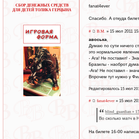
СБОР ДЕНЕЖНЫХ СРЕДСТВ
fanat4ever
ДЛЯ ДЕТЕЙ ТОЛИКА ГЕРЦЫНА
Спасибо. А откуда биле
#
В.М.
» 15 июл 2011 15
авоська
,
Думаю по сути ничего ст
это нормальное явление
- Ага! Не поставил! - З
Бразилы - наоброт дума
-Ага! Не поставил - зна
Впрочем тут нужно у Фи
Редактировалось 15 июл 20
#
fanat4ever
» 15 июл 201
blind_guardian » 1
Во сколько матч в 
На билете 16-00 написа