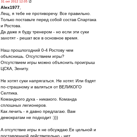
31 окт 2012 12:05
Alex1977
,
Лещ, я тебе не противоречу. Все правильно.
Только поставьте перед собой состав Спартака
и Ростова.
Да даже я буду тренером - но если эти суки
захотят - решат все в основное время.
Наш прошлогодний 0-4 Ростову чем
объяснишь. Отсутствием игры?
Отсутствием игры можно объяснить проигрыш
ЦСКА, Зениту.
Не хотят суки напрягаться. Не хотят. Или бздят
по-страшному и валяться от ВЕЛИКОГО
Селтика.
Командного духа - никакого. Команда
сплошных легионеров.
Как лечить - я давно предлагаю. Вам
демократам не подходит :)))
А отсутствие игры я не обсуждаю.Ее цельной и
поставленной действительно - нет.