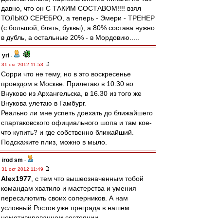
давно, что он С ТАКИМ СОСТАВОМ!!!! взял
ТОЛЬКО СЕРЕБРО, а теперь - Эмери - ТРЕНЕР
(с большой, блять, буквы), а 80% состава нужно
в дубль, а остальные 20% - в Мордовию.....
yri
-
31 окт 2012 11:53
Сорри что не тему, но в это воскресенье
проездом в Москве. Прилетаю в 10.30 во
Внуково из Архангельска, в 16.30 из того же
Внукова улетаю в Гамбург.
Реально ли мне успеть доехать до ближайшего
спартаковского официального шопа и там кое-
что купить? и где собственно ближайший.
Подскажите плиз, можно в мыло.
irod sm
-
31 окт 2012 11:49
Alex1977
, с тем что вышеозначенным тобой
командам хватило и мастерства и умения
пересалютить своих соперников. А нам
условный Ростов уже преграда в нашем
немотивированном состоянии.