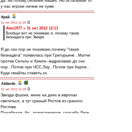
да, на голову сильней наших. Но остальные то
у нас игроки ничем не хуже.
Край
-
31 окт 2012 11:30
Alex1977 » 31 окт 2012 12:13
Вообще вот не понимаю я, почему такая
безнадега при Эмери.
Я до сих пор не понимаю,почему "такая
безнадега" появилась при Григорьиче...Матчи
против Сельты и Химок--вздрагиваю до сих
пор...Потом при ЧСС,Лау...Потом при Карпе...
Куда смайлы ставить,хз.
Abilardo
-
31 окт 2012 11:29
Звизда фшоки, мине на днях в ивропах
светиться, а тут сраный Ростов из сраного
Ростова.
Понабрали, бл., трамплинеров, спасибо Лиге
чемпионов - а то бы не понабрали.
И с претензиями все, мама, не горюй, сплошь
одни Рональды на Мессях верхом скачут и