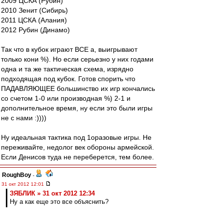
2009 ЦСКА (Рубин)
2010 Зенит (Сибирь)
2011 ЦСКА (Алания)
2012 Рубин (Динамо)
Так что в кубок играют ВСЕ а, выигрывают
только кони %). Но если серьезно у них годами
одна и та же тактическая схема, изрядно
подходящая под кубок. Готов спорить что
ПАДАВЛЯЮЩЕЕ большинство их игр кончались
со счетом 1-0 или производная %) 2-1 и
дополнительное время, ну если это были игры
не с нами :))))
Ну идеальная тактика под 1оразовые игры. Не
переживайте, недолог век обороны армейской.
Если Денисов туда не переберется, тем более.
RoughBoy
-
31 окт 2012 12:01
ЗЯБЛИК » 31 окт 2012 12:34
Ну а как еще это все объяснить?