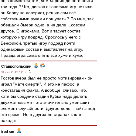
он занимается тем, чем Карпин до него почти
три года ? Что, дисков с записями игр нет или
он Карпу не доверяет, решил сам всё
собственными руками пощупать ? По мне, так
обещали Эмери одно, а на деле ...совсем
другое. С игроками. Вот и тасует состав
которую игру подряд. Срослось у него с
Бенфикой, третью игру подряд почти
одинаковый состав и выставляет на игру.
Правда игра сама опять всё хуже и хуже.
Ставропольский
-
31 окт 2012 12:06
Ростов вчера был не просто мотивирован - он
играл "матч смерти". И это не пафос, а
констатация факта. А вообще, считаю, что,
хотя бы средние стадии Кубка надо делать
двухматчевыми - это значительно уменьшит
элемент случайности. Другое дело - найты под
это время. Но в других же странах как-то
находят.
irod sm
-