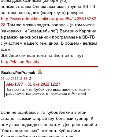
Всем домохозяйкам (зачеркнуто)
пользователям Одноклассников: группа ВВ-ТВ
на этом рассаднике(зачеркнуто) ресурсе:
http://www.odnoklassniki.ru/group/541425515233
28
Там же можно задать вопросы (в том числе
"каковакуя" и "човащебыло") Валерию Карпину
в рамках аносированной программы на ВВ-ТВ
с участием нашего ген. дира. В общем - велкам
всем!
ЗЫ. Аналогичная тема на Вконтакте - тут:
http://vk.com/fcsmtv
BuakawPorPramuk
-
31 окт 2012 11:32
Alex1977 » 31 окт 2012 12:27
Ты про то, что Кубок это выставочные матчи
расскажи, например, в Германии и Англии)
Если не ошибаюсь, то Кубок Англии в этой
стране - самый старый футбольный турнир. К
нему там подходят с почетом. Для репетиций и
"братьев меньших" там есть Кубок Лиги.
К чему вообще ты сравниваешь наш