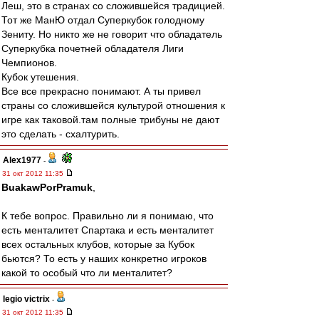
Леш, это в странах со сложившейся традицией.
Тот же МанЮ отдал Суперкубок голодному
Зениту. Но никто же не говорит что обладатель
Суперкубка почетней обладателя Лиги
Чемпионов.
Кубок утешения.
Все все прекрасно понимают. А ты привел
страны со сложившейся культурой отношения к
игре как таковой.там полные трибуны не дают
это сделать - схалтурить.
Alex1977
-
31 окт 2012 11:35
BuakawPorPramuk
,
К тебе вопрос. Правильно ли я понимаю, что
есть менталитет Спартака и есть менталитет
всех остальных клубов, которые за Кубок
бьются? То есть у наших конкретно игроков
какой то особый что ли менталитет?
legio victrix
-
31 окт 2012 11:35