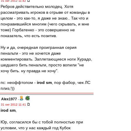
31 окт 2012 11:42
Ребров действительно молодец. Хотя
рассматривать игроков в отрыве от команды в
целом - это как-то, я даже не знаю.. Так что и
понравившийся многим (чего скрывать, и мне
тоже) Горбатенко - это совершенно не
показатель, что есть позитив.
Ну и да, очередная проигранная серия
пенальти - это не хочется даже
комментировать. Заплетающиеся ноги Хурадо,
шедшего бить пенальти, просто вопили "не
хочу бить. ну правда не хочу".
пс: неоффтопом -
irod sm
, пор фабор, чек ЛС
плиз,!))
Alex1977
-
31 окт 2012 11:41
irod sm
,
Юр, согласился бы с тобой полностью при
условии, что у нас каждый год Кубок