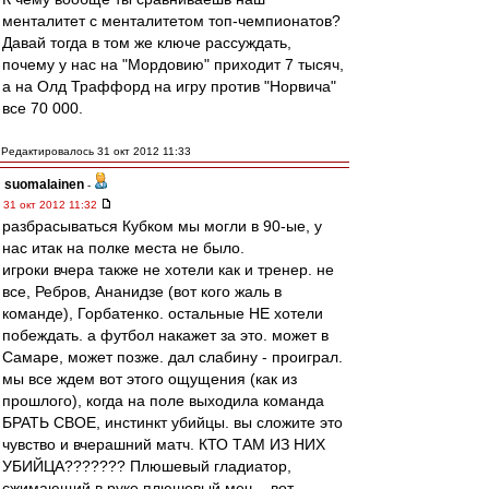
менталитет с менталитетом топ-чемпионатов?
Давай тогда в том же ключе рассуждать,
почему у нас на "Мордовию" приходит 7 тысяч,
а на Олд Траффорд на игру против "Норвича"
все 70 000.
Редактировалось 31 окт 2012 11:33
suomalainen
-
31 окт 2012 11:32
разбрасываться Кубком мы могли в 90-ые, у
нас итак на полке места не было.
игроки вчера также не хотели как и тренер. не
все, Ребров, Ананидзе (вот кого жаль в
команде), Горбатенко. остальные НЕ хотели
побеждать. а футбол накажет за это. может в
Самаре, может позже. дал слабину - проиграл.
мы все ждем вот этого ощущения (как из
прошлого), когда на поле выходила команда
БРАТЬ СВОЕ, инстинкт убийцы. вы сложите это
чувство и вчерашний матч. КТО ТАМ ИЗ НИХ
УБИЙЦА??????? Плюшевый гладиатор,
сжимающий в руке плюшевый меч, - вот