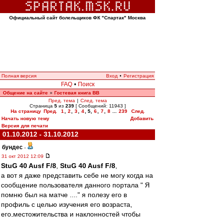
Официальный сайт болельщиков ФК "Спартак" Москва
Полная версия
Вход
•
Регистрация
FAQ
•
Поиск
Общение на сайте
Гостевая книга ВВ
»
Пред. тема
|
След. тема
Страница
5
из
239
[ Сообщений: 11943 ]
На страницу
Пред.
1
,
2
,
3
,
4
,
5
,
6
,
7
,
8
...
239
След.
Начать новую тему
Добавить
Версия для печати
01.10.2012 - 31.10.2012
бундес
-
31 окт 2012 12:09
StuG 40 Ausf F/8
,
StuG 40 Ausf F/8
,
а вот я даже представить себе не могу когда на
сообщение пользователя данного портала " Я
помню был на матче ...." я полезу его в
профиль с целью изучения его возраста,
его,местожительства и наклонностей чтобы