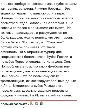
игроков вообще не воспринимают кубок страны
как турнир, за который нужно бороться. Это
видно по глазам, по вальяжности в игре.
Я вчера по ссылке кого-то из местных юзеров
посмотрел "Удар Головой" с Сапоговым. Я не
совсем согласен с призывами его купить. Но
то, как он рассуждает, а рассуждает он по-
болельщецки, можно понять, что этот парень
бился бы и с "Ростовом", и с "Салютом",
потому что он понимает, что такое
официальный выигранный турнир для
спартаковских болельщиков. Кубок России, а
не кубок Первого канала, не Копа дель Сол.
Но проблема в том, что таких футболистов-
болельщиков у нас в составе единицы, кмк.
Наш легион - это по большому счету
трамплинщики, их мотивируют большие деньги
и Лига Чемпионов, а кубок России с его
перелетами, довольно скудным призовым
фондом и путевкой в ЛЕ им на хуй не нужен.
злобная росомаха
-