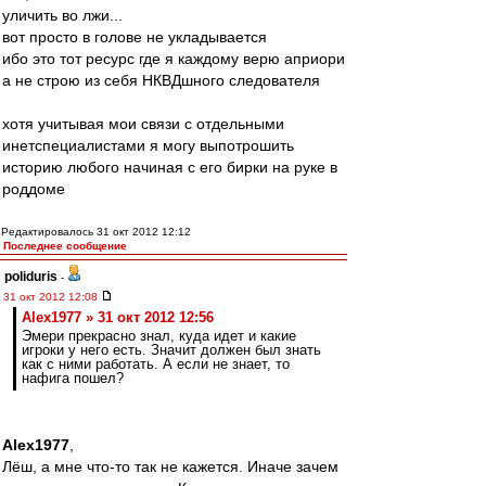
уличить во лжи...
вот просто в голове не укладывается
ибо это тот ресурс где я каждому верю априори
а не строю из себя НКВДшного следователя
хотя учитывая мои связи с отдельными
инетспециалистами я могу выпотрошить
историю любого начиная с его бирки на руке в
роддоме
Редактировалось 31 окт 2012 12:12
Последнее сообщение
poliduris
-
31 окт 2012 12:08
Alex1977 » 31 окт 2012 12:56
Эмери прекрасно знал, куда идет и какие
игроки у него есть. Значит должен был знать
как с ними работать. А если не знает, то
нафига пошел?
Alex1977
,
Лёш, а мне что-то так не кажется. Иначе зачем