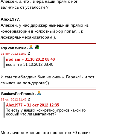
Алексей, а что , вчера наши прям с ног
валились от усталости ?
Alex1977
,
Алексей, у нас дирижёр нынешний прямо из
консерватории в колхозный хор попал... к
ложкарям-механизаторам ).
Rip van Winkle
-
31 окт 2012 11:47
irod sm » 31.10.2012 08:40
irod sm » 31.10.2012 08:40
И там тимбилдинг был не очень. Геракл! - и тот
смылся на пол-дороге:)).
BuakawPorPramuk
-
31 окт 2012 11:46
Alex1977 » 31 окт 2012 12:35
То есть у наших конкретно игроков какой то
особый что ли менталитет?
Мое личное мнение, что процентов 70 наших