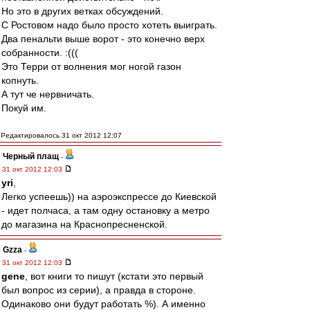
Но это в других ветках обсуждений.
С Ростовом надо было просто хотеть выиграть.
Два пенальти выше ворот - это конечно верх
собранности. :(((
Это Терри от волнения мог ногой газон
копнуть.
А тут че нервничать.
Покуй им.
Редактировалось 31 окт 2012 12:07
Черный плащ
-
31 окт 2012 12:03
yri
,
Легко успеешь)) на аэроэкспрессе до Киевской
- идет полчаса, а там одну остановку а метро
до магазина на Краснопресненской.
Gzza
-
31 окт 2012 12:03
gene
, вот книги то пишут (кстати это первый
был вопрос из серии), а правда в стороне.
Одинаково они будут работать %). А именно