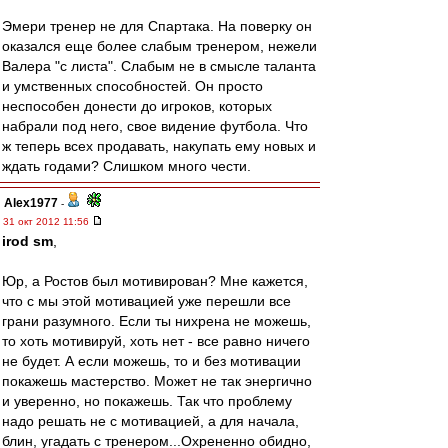
Эмери тренер не для Спартака. На поверку он
оказался еще более слабым тренером, нежели
Валера "с листа". Слабым не в смысле таланта
и умственных способностей. Он просто
неспособен донести до игроков, которых
набрали под него, свое видение футбола. Что
ж теперь всех продавать, накупать ему новых и
ждать годами? Слишком много чести.
Alex1977
-
31 окт 2012 11:56
irod sm
,
Юр, а Ростов был мотивирован? Мне кажется,
что с мы этой мотивацией уже перешли все
грани разумного. Если ты нихрена не можешь,
то хоть мотивируй, хоть нет - все равно ничего
не будет. А если можешь, то и без мотивации
покажешь мастерство. Может не так энергично
и уверенно, но покажешь. Так что проблему
надо решать не с мотивацией, а для начала,
блин, угадать с тренером...Охрененно обидно,