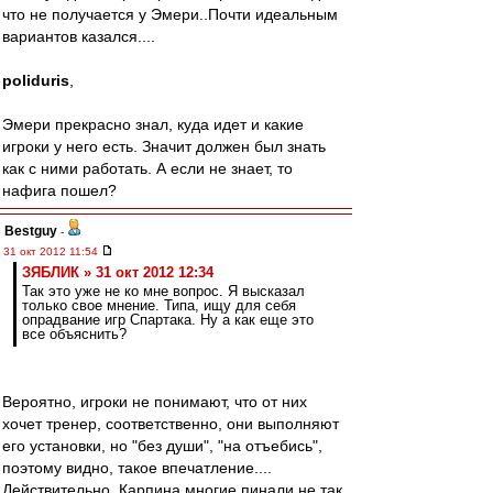
что не получается у Эмери..Почти идеальным
вариантов казался....
poliduris
,
Эмери прекрасно знал, куда идет и какие
игроки у него есть. Значит должен был знать
как с ними работать. А если не знает, то
нафига пошел?
Bestguy
-
31 окт 2012 11:54
ЗЯБЛИК » 31 окт 2012 12:34
Так это уже не ко мне вопрос. Я высказал
только свое мнение. Типа, ищу для себя
опрадвание игр Спартака. Ну а как еще это
все объяснить?
Вероятно, игроки не понимают, что от них
хочет тренер, соответственно, они выполняют
его установки, но "без души", "на отъебись",
поэтому видно, такое впечатление....
Действительно, Карпина многие пинали не так