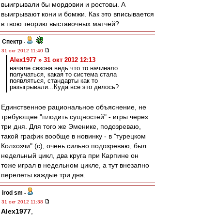
выигрывали бы мордовии и ростовы. А
выигрывают кони и бомжи. Как это вписывается
в твою теорию выставочных матчей?
Спектр
-
31 окт 2012 11:40
Alex1977 » 31 окт 2012 12:13
начале сезона ведь что то начинало
получаться, какая то система стала
появляться, стандарты как то
разыгрывали...Куда все это делось?
Единственное рациональное объяснение, не
требующее "плодить сущностей" - игры через
три дня. Для того же Эменике, подозреваю,
такой график вообще в новинку - в "турецком
Колхозчи" (с), очень сильно подозреваю, был
недельный цикл, два круга при Карпине он
тоже играл в недельном цикле, а тут внезапно
перелеты каждые три дня.
irod sm
-
31 окт 2012 11:38
Alex1977
,