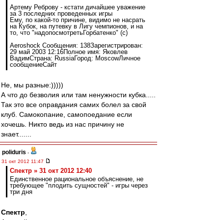
Артему Реброву - кстати дичайшее уважение
за 3 последних проведенных игры
Ему, по какой-то причине, видимо не насрать
на Кубок, на путевку в Лигу чемпионов, и на
то, что "надопосмотретьГорбатенко" (с)
Aeroshock Сообщения: 138Зарегистрирован:
29 май 2003 12:16Полное имя: Яковлев
ВадимСтрана: RussiaГород: MoscowЛичное
сообщениеСайт
Не, мы разные:)))))
А что до безволия или там ненужности кубка.....
Так это все оправдания самих болел за свой
клуб. Самокопание, самопоедание если
хочешь. Никто ведь из нас причину не
знает.......
poliduris
-
31 окт 2012 11:47
Спектр » 31 окт 2012 12:40
Единственное рациональное объяснение, не
требующее "плодить сущностей" - игры через
три дня
Спектр
,