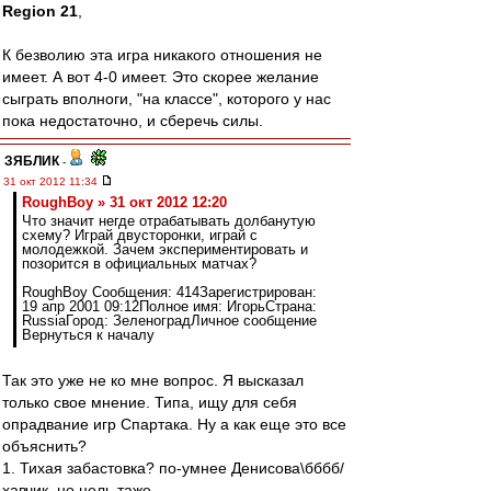
Region 21
,
К безволию эта игра никакого отношения не
имеет. А вот 4-0 имеет. Это скорее желание
сыграть вполноги, "на классе", которого у нас
пока недостаточно, и сберечь силы.
ЗЯБЛИК
-
31 окт 2012 11:34
RoughBoy » 31 окт 2012 12:20
Что значит негде отрабатывать долбанутую
схему? Играй двусторонки, играй с
молодежкой. Зачем экспериментировать и
позорится в официальных матчах?
RoughBoy Сообщения: 414Зарегистрирован:
19 апр 2001 09:12Полное имя: ИгорьСтрана:
RussiaГород: ЗеленоградЛичное сообщение
Вернуться к началу
Так это уже не ко мне вопрос. Я высказал
только свое мнение. Типа, ищу для себя
опрадвание игр Спартака. Ну а как еще это все
объяснить?
1. Тихая забастовка? по-умнее Денисова\бббб/
хавчик, но цель таже.