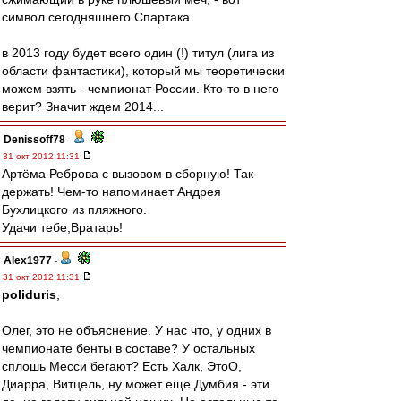
символ сегодняшнего Спартака.
в 2013 году будет всего один (!) титул (лига из
области фантастики), который мы теоретически
можем взять - чемпионат России. Кто-то в него
верит? Значит ждем 2014...
Denissoff78
-
31 окт 2012 11:31
Артёма Реброва с вызовом в сборную! Так
держать! Чем-то напоминает Андрея
Бухлицкого из пляжного.
Удачи тебе,Вратарь!
Alex1977
-
31 окт 2012 11:31
poliduris
,
Олег, это не объяснение. У нас что, у одних в
чемпионате бенты в составе? У остальных
сплошь Месси бегают? Есть Халк, ЭтоО,
Диарра, Витцель, ну может еще Думбия - эти