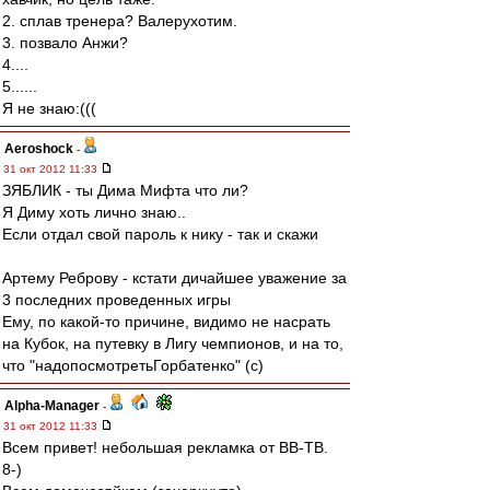
2. сплав тренера? Валерухотим.
3. позвало Анжи?
4....
5......
Я не знаю:(((
Aeroshock
-
31 окт 2012 11:33
ЗЯБЛИК - ты Дима Мифта что ли?
Я Диму хоть лично знаю..
Если отдал свой пароль к нику - так и скажи
Артему Реброву - кстати дичайшее уважение за
3 последних проведенных игры
Ему, по какой-то причине, видимо не насрать
на Кубок, на путевку в Лигу чемпионов, и на то,
что "надопосмотретьГорбатенко" (с)
Alpha-Manager
-
31 окт 2012 11:33
Всем привет! небольшая рекламка от ВВ-ТВ.
8-)