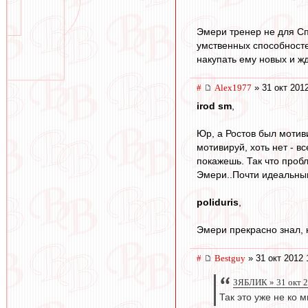
Эмери тренер не для Сп
умственных способносте
накупать ему новых и ж
#
Alex1977
» 31 окт 2012
irod sm
,
Юр, а Ростов был мотив
мотивируй, хоть нет - в
покажешь. Так что пробл
Эмери..Почти идеальным
poliduris
,
Эмери прекрасно знал, к
#
Bestguy
» 31 окт 2012 
ЗЯБЛИК » 31 окт 2
Так это уже не ко 