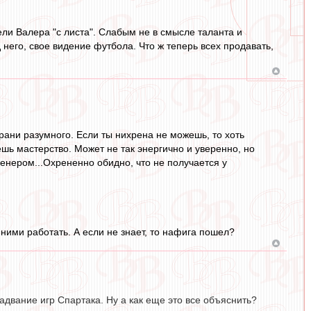
ли Валера "с листа". Слабым не в смысле таланта и
него, свое видение футбола. Что ж теперь всех продавать,
рани разумного. Если ты нихрена не можешь, то хоть
ешь мастерство. Может не так энергично и уверенно, но
ренером...Охрененно обидно, что не получается у
с ними работать. А если не знает, то нафига пошел?
радвание игр Спартака. Ну а как еще это все объяснить?