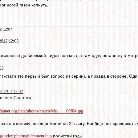
ог ногой газон копнуть.
2 12:07
2012 12:03
экспрессе до Киевской - идет полчаса, а там одну остановку а мет
03
ут (кстати это первый был вопрос из серии), а правда в стороне. О
кт 2012 12:32
яшнего Спартака
/fannet.org/data/photos/match/Mat ... _00f84.jpg
давал статистику посещаемости на 2ю лигу. Вообще нех сравнивать
полистай годы.
org/index.php/main/content/cup