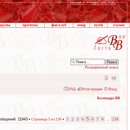
орумы
прогнозы
фан-клуб
юмор
музей
ссылки
Расширенный поиск
FAQ
Регистрация
Вход
Календарь ВВ
5
общений: 11943 •
Страница
5
из
239
•
1
2
3
4
6
7
8
...
239