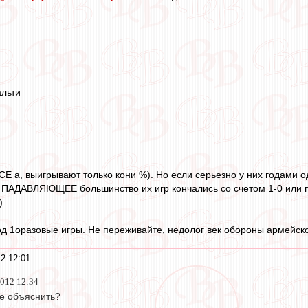
альти
ВСЕ а, выигрывают только кони %). Но если серьезно у них годами 
то ПАДАВЛЯЮЩЕЕ большинство их игр кончались со счетом 1-0 или п
)
од 1оразовые игры. Не переживайте, недолог век обороны армейско
2 12:01
012 12:34
се объяснить?