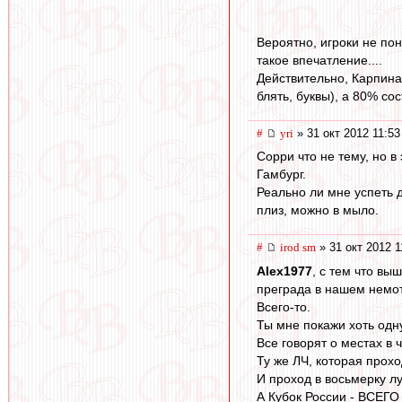
Вероятно, игроки не пон
такое впечатление....
Действительно, Карпина
блять, буквы), а 80% со
#
yri
» 31 окт 2012 11:53
Сорри что не тему, но в
Гамбург.
Реально ли мне успеть 
плиз, можно в мыло.
#
irod sm
» 31 окт 2012 1
Alex1977
, с тем что в
преграда в нашем немо
Всего-то.
Ты мне покажи хоть одну
Все говорят о местах в 
Ту же ЛЧ, которая прохо
И проход в восьмерку л
А Кубок России - ВСЕГО