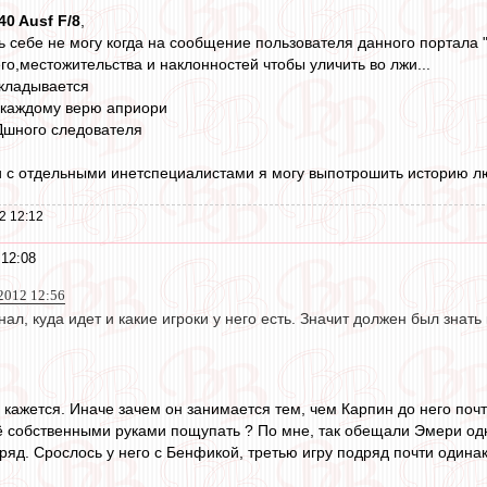
40 Ausf F/8
,
ь себе не могу когда на сообщение пользователя данного портала "
его,местожительства и наклонностей чтобы уличить во лжи...
укладывается
я каждому верю априори
Дшного следователя
и с отдельными инетспециалистами я могу выпотрошить историю лю
2 12:12
 12:08
2012 12:56
ал, куда идет и какие игроки у него есть. Значит должен был знать
е кажется. Иначе зачем он занимается тем, чем Карпин до него почт
 собственными руками пощупать ? По мне, так обещали Эмери одно,
ряд. Срослось у него с Бенфикой, третью игру подряд почти одинак