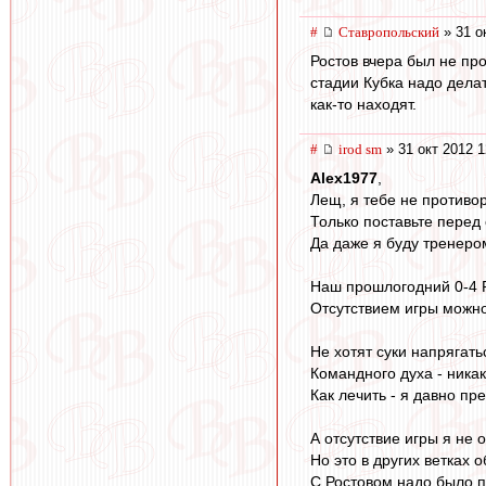
#
Ставропольский
» 31 о
Ростов вчера был не про
стадии Кубка надо делат
как-то находят.
#
irod sm
» 31 окт 2012 1
Alex1977
,
Лещ, я тебе не противор
Только поставьте перед 
Да даже я буду тренером
Наш прошлогодний 0-4 
Отсутствием игры можно
Не хотят суки напрягат
Командного духа - ника
Как лечить - я давно пр
А отсутствие игры я не 
Но это в других ветках 
С Ростовом надо было пр