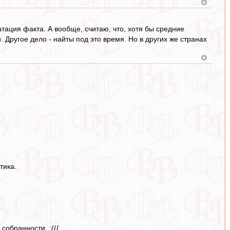
атация факта. А вообще, считаю, что, хотя бы средние
 Другое дело - найты под это время. Но в других же странах
тика.
собранности. :(((