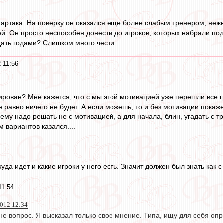
артака. На поверку он оказался еще более слабым тренером, неже
й. Он просто неспособен донести до игроков, которых набрали под 
дать годами? Слишком много чести.
 11:56
ирован? Мне кажется, что с мы этой мотивацией уже перешли все г
се равно ничего не будет. А если можешь, то и без мотивации покаж
ему надо решать не с мотивацией, а для начала, блин, угадать с т
 вариантов казался....
уда идет и какие игроки у него есть. Значит должен был знать как 
11:54
012 12:34
мне вопрос. Я высказал только свое мнение. Типа, ищу для себя оп