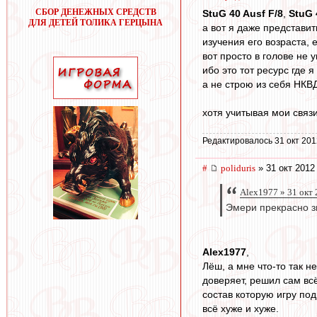
СБОР ДЕНЕЖНЫХ СРЕДСТВ
StuG 40 Ausf F/8
,
StuG 
ДЛЯ ДЕТЕЙ ТОЛИКА ГЕРЦЫНА
а вот я даже представит
изучения его возраста, 
вот просто в голове не 
ибо это тот ресурс где 
а не строю из себя НКВ
хотя учитывая мои связ
Редактировалось 31 окт 201
#
poliduris
» 31 окт 2012
Alex1977 » 31 окт 
Эмери прекрасно зн
Alex1977
,
Лёш, а мне что-то так н
доверяет, решил сам всё
состав которую игру под
всё хуже и хуже.