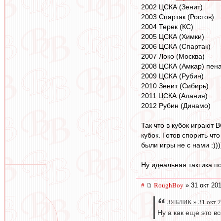
2002 ЦСКА (Зенит)
2003 Спартак (Ростов)
2004 Терек (КС)
2005 ЦСКА (Химки)
2006 ЦСКА (Спартак)
2007 Локо (Москва)
2008 ЦСКА (Амкар) пен
2009 ЦСКА (Рубин)
2010 Зенит (Сибирь)
2011 ЦСКА (Алания)
2012 Рубин (Динамо)
Так что в кубок играют 
кубок. Готов спорить ч
были игры не с нами :)))
Ну идеальная тактика п
#
RoughBoy
» 31 окт 201
ЗЯБЛИК » 31 окт 2
Ну а как еще это в