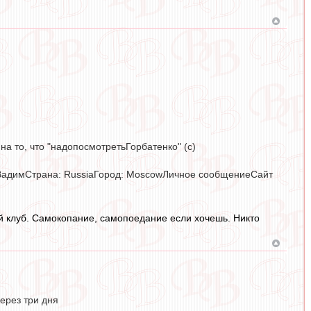
 на то, что "надопосмотретьГорбатенко" (с)
 ВадимСтрана: RussiaГород: MoscowЛичное сообщениеСайт
вой клуб. Самокопание, самопоедание если хочешь. Никто
ерез три дня