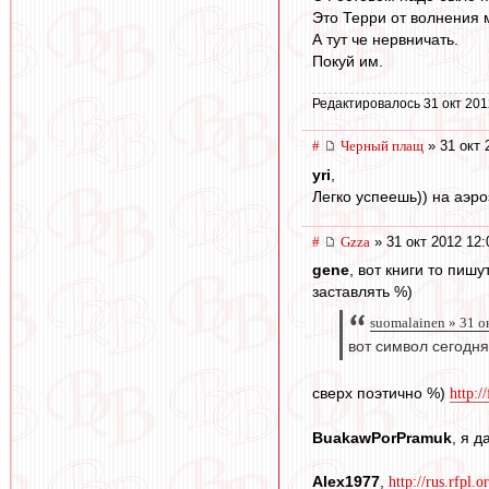
Это Терри от волнения м
А тут че нервничать.
Покуй им.
Редактировалось 31 окт 201
#
Черный плащ
» 31 окт 
yri
,
Легко успеешь)) на аэро
#
Gzza
» 31 окт 2012 12:
gene
, вот книги то пиш
заставлять %)
suomalainen » 31 о
вот символ сегодн
сверх поэтично %)
http:/
BuakawPorPramuk
, я 
Alex1977
,
http://rus.rfpl.