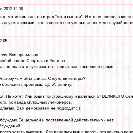
кт 2012 12:06
сто мотивирован - он играл "матч смерти". И это не пафос, а конст
ь двухматчевыми - это значительно уменьшит элемент случайности.
2:05
ечу. Все правильно.
собой состав Спартака и Ростова.
 - но если эти суки захотят - решат все в основное время.
Ростову чем объяснишь. Отсутствием игры?
 объяснить проигрыш ЦСКА, Зениту.
ься. Не хотят. Или бздят по-страшному и валяться от ВЕЛИКОГО Сел
кого. Команда сплошных легионеров.
едлагаю. Вам демократам не подходит :)))
обсуждаю.Ее цельной и поставленной действительно - нет.
обсуждений.
осто хотеть выиграть. Два пенальти выше ворот - это конечно верх 