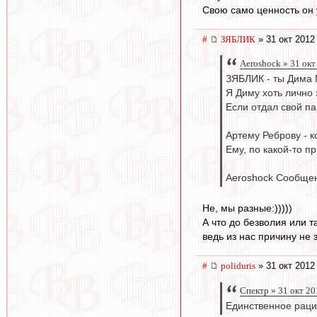
Свою само ценность он 
#
ЗЯБЛИК
» 31 окт 2012
Aeroshock » 31 окт
ЗЯБЛИК - ты Дима 
Я Диму хоть лично 
Если отдал свой пар
Артему Реброву - 
Ему, по какой-то п
Aeroshock Сообщен
Не, мы разные:)))))
А что до безволия или т
ведь из нас причину не зн
#
poliduris
» 31 окт 2012
Спектр » 31 окт 20
Единственное раци