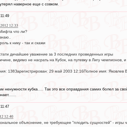
утерял наверное еще с совком.
 11:49
 2012 12:33
Мифта что ли?
знаю..
оль к нику - так и скажи
кстати дичайшее уважение за 3 последних проведенных игры
ричине, видимо не насрать на Кубок, на путевку в Лигу чемпионов, и
ия: 138Зарегистрирован: 29 май 2003 12:16Полное имя: Яковлев
ам ненужности кубка..... Так это все оправдания самих болел за с
ает.......
 11:47
12 12:40
ональное объяснение, не требующее "плодить сущностей" - игры ч