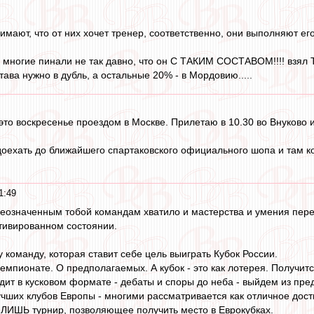
имают, что от них хочет тренер, соответственно, они выполняют его
 многие пинали не так давно, что он С ТАКИМ СОСТАВОМ!!!! взял
става нужно в дубль, а остальные 20% - в Мордовию.....
 это воскресенье проездом в Москве. Прилетаю в 10.30 во Внуково и
доехать до ближайшего спартаковского официального шопа и там ко
1:49
ышеозначенным тобой командам хватило и мастерства и умения пере
тивированном состоянии.
 команду, которая ставит себе цель выиграть Кубок России.
чемпионате. О предполагаемых. А кубок - это как лотерея. Получитс
дит в кусковом формате - дебаты и споры до неба - выйдем из пред
учших клубов Европы - многими рассматривается как отличное дос
 ЛИШЬ турнир, позволяющее получить место в Еврокубках.