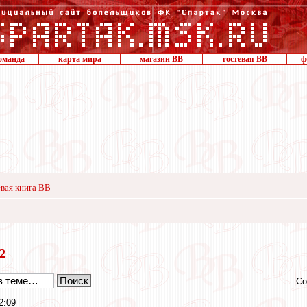
оманда
карта мира
магазин ВВ
гостевая ВВ
ф
вая книга ВВ
12
Со
2:09