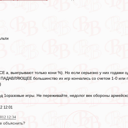
альти
ВСЕ а, выигрывают только кони %). Но если серьезно у них годами 
то ПАДАВЛЯЮЩЕЕ большинство их игр кончались со счетом 1-0 или п
)
од 1оразовые игры. Не переживайте, недолог век обороны армейско
2 12:01
012 12:34
се объяснить?