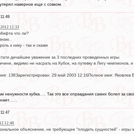
утерял наверное еще с совком.
 11:49
 2012 12:33
Мифта что ли?
знаю..
оль к нику - так и скажи
кстати дичайшее уважение за 3 последних проведенных игры
ричине, видимо не насрать на Кубок, на путевку в Лигу чемпионов, и
ия: 138Зарегистрирован: 29 май 2003 12:16Полное имя: Яковлев
ам ненужности кубка..... Так это все оправдания самих болел за с
ает.......
 11:47
12 12:40
ональное объяснение, не требующее "плодить сущностей" - игры ч