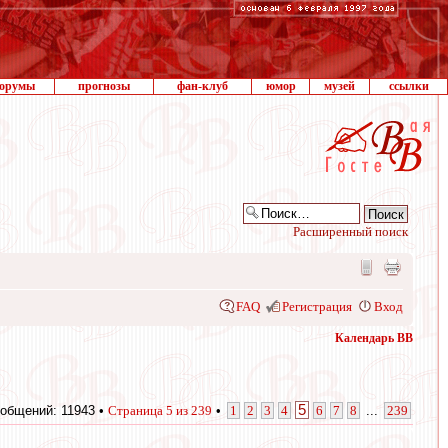
орумы
прогнозы
фан-клуб
юмор
музей
ссылки
Расширенный поиск
FAQ
Регистрация
Вход
Календарь ВВ
5
общений: 11943 •
Страница
5
из
239
•
1
2
3
4
6
7
8
...
239