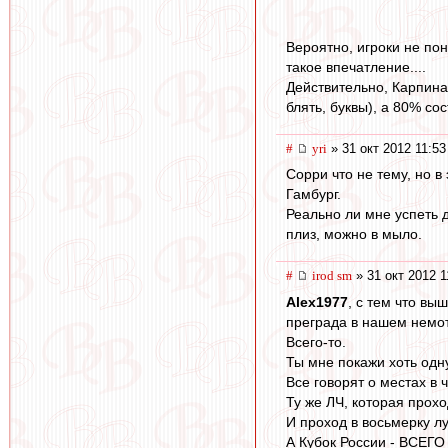
Вероятно, игроки не пон
такое впечатление....
Действительно, Карпина
блять, буквы), а 80% со
#
yri
» 31 окт 2012 11:53
Сорри что не тему, но в
Гамбург.
Реально ли мне успеть 
плиз, можно в мыло.
#
irod sm
» 31 окт 2012 1
Alex1977
, с тем что в
преграда в нашем немо
Всего-то.
Ты мне покажи хоть одну
Все говорят о местах в 
Ту же ЛЧ, которая прохо
И проход в восьмерку л
А Кубок России - ВСЕГО