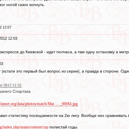
ог ногой газон копнуть.
2 12:07
2012 12:03
экспрессе до Киевской - идет полчаса, а там одну остановку а мет
03
ут (кстати это первый был вопрос из серии), а правда в стороне. О
кт 2012 12:32
яшнего Спартака
/fannet.org/data/photos/match/Mat ... _00f84.jpg
давал статистику посещаемости на 2ю лигу. Вообще нех сравнивать
полистай годы.
org/index.php/main/content/cup