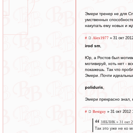
Эмери тренер не для Сп
умственных способносте
накупать ему новых и ж
#
Alex1977
» 31 окт 2012
irod sm
,
Юр, а Ростов был мотив
мотивируй, хоть нет - в
покажешь. Так что пробл
Эмери..Почти идеальным
poliduris
,
Эмери прекрасно знал, к
#
Bestguy
» 31 окт 2012 
ЗЯБЛИК » 31 окт 2
Так это уже не ко 