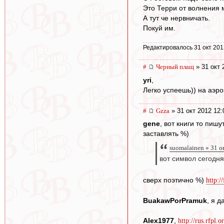
Это Терри от волнения м
А тут че нервничать.
Покуй им.
Редактировалось 31 окт 201
#
Черный плащ
» 31 окт 
yri
,
Легко успеешь)) на аэро
#
Gzza
» 31 окт 2012 12:
gene
, вот книги то пиш
заставлять %)
suomalainen » 31 о
вот символ сегодн
сверх поэтично %)
http:/
BuakawPorPramuk
, я 
Alex1977
,
http://rus.rfpl.