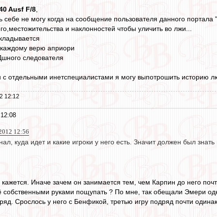
40 Ausf F/8
,
ь себе не могу когда на сообщение пользователя данного портала "
его,местожительства и наклонностей чтобы уличить во лжи...
укладывается
я каждому верю априори
Дшного следователя
и с отдельными инетспециалистами я могу выпотрошить историю лю
2 12:12
 12:08
2012 12:56
ал, куда идет и какие игроки у него есть. Значит должен был знать
е кажется. Иначе зачем он занимается тем, чем Карпин до него почт
 собственными руками пощупать ? По мне, так обещали Эмери одно,
ряд. Срослось у него с Бенфикой, третью игру подряд почти одинак