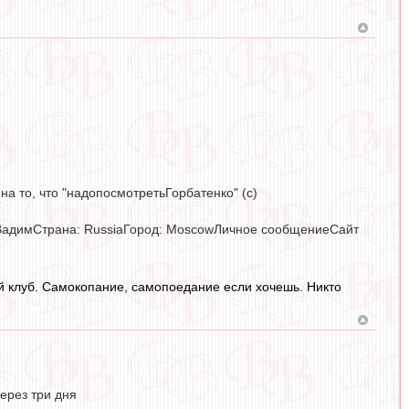
 на то, что "надопосмотретьГорбатенко" (с)
 ВадимСтрана: RussiaГород: MoscowЛичное сообщениеСайт
вой клуб. Самокопание, самопоедание если хочешь. Никто
ерез три дня