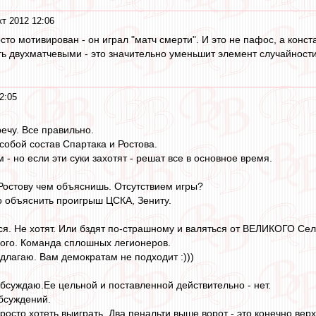
кт 2012 12:06
сто мотивирован - он играл "матч смерти". И это не пафос, а конст
ь двухматчевыми - это значительно уменьшит элемент случайности.
2:05
ечу. Все правильно.
собой состав Спартака и Ростова.
 - но если эти суки захотят - решат все в основное время.
Ростову чем объяснишь. Отсутствием игры?
 объяснить проигрыш ЦСКА, Зениту.
ься. Не хотят. Или бздят по-страшному и валяться от ВЕЛИКОГО Сел
кого. Команда сплошных легионеров.
едлагаю. Вам демократам не подходит :)))
обсуждаю.Ее цельной и поставленной действительно - нет.
обсуждений.
осто хотеть выиграть. Два пенальти выше ворот - это конечно верх 