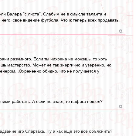
ли Валера "с листа". Слабым не в смысле таланта и
него, свое видение футбола. Что ж теперь всех продавать,
рани разумного. Если ты нихрена не можешь, то хоть
ешь мастерство. Может не так энергично и уверенно, но
ренером...Охрененно обидно, что не получается у
с ними работать. А если не знает, то нафига пошел?
радвание игр Спартака. Ну а как еще это все объяснить?