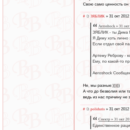
Свою само ценность он 
#
ЗЯБЛИК
» 31 окт 2012
Aeroshock » 31 окт
ЗЯБЛИК - ты Дима 
Я Диму хоть лично 
Если отдал свой пар
Артему Реброву - 
Ему, по какой-то п
Aeroshock Сообщен
Не, мы разные:)))))
А что до безволия или т
ведь из нас причину не зн
#
poliduris
» 31 окт 2012
Спектр » 31 окт 20
Единственное раци