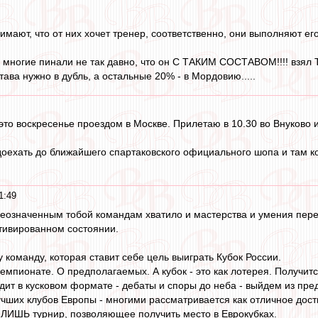
имают, что от них хочет тренер, соответственно, они выполняют его
 многие пинали не так давно, что он С ТАКИМ СОСТАВОМ!!!! взял
става нужно в дубль, а остальные 20% - в Мордовию.....
 это воскресенье проездом в Москве. Прилетаю в 10.30 во Внуково и
доехать до ближайшего спартаковского официального шопа и там ко
1:49
ышеозначенным тобой командам хватило и мастерства и умения пере
тивированном состоянии.
 команду, которая ставит себе цель выиграть Кубок России.
чемпионате. О предполагаемых. А кубок - это как лотерея. Получитс
дит в кусковом формате - дебаты и споры до неба - выйдем из пред
учших клубов Европы - многими рассматривается как отличное дос
 ЛИШЬ турнир, позволяющее получить место в Еврокубках.