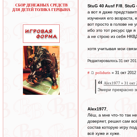
СБОР ДЕНЕЖНЫХ СРЕДСТВ
StuG 40 Ausf F/8
,
StuG 
ДЛЯ ДЕТЕЙ ТОЛИКА ГЕРЦЫНА
а вот я даже представит
изучения его возраста, 
вот просто в голове не 
ибо это тот ресурс где 
а не строю из себя НКВ
хотя учитывая мои связ
Редактировалось 31 окт 201
#
poliduris
» 31 окт 2012
Alex1977 » 31 окт 
Эмери прекрасно зн
Alex1977
,
Лёш, а мне что-то так н
доверяет, решил сам всё
состав которую игру под
всё хуже и хуже.