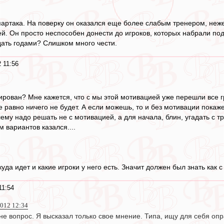
артака. На поверку он оказался еще более слабым тренером, неже
й. Он просто неспособен донести до игроков, которых набрали под 
дать годами? Слишком много чести.
 11:56
ирован? Мне кажется, что с мы этой мотивацией уже перешли все г
се равно ничего не будет. А если можешь, то и без мотивации покаж
ему надо решать не с мотивацией, а для начала, блин, угадать с т
 вариантов казался....
уда идет и какие игроки у него есть. Значит должен был знать как 
11:54
012 12:34
мне вопрос. Я высказал только свое мнение. Типа, ищу для себя оп