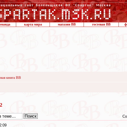
оманда
карта мира
магазин ВВ
гостевая ВВ
ф
вая книга ВВ
12
Со
2:09