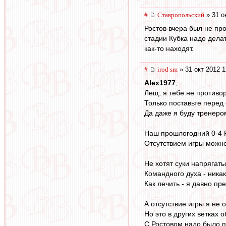
#
Ставропольский
» 31 о
Ростов вчера был не про
стадии Кубка надо делат
как-то находят.
#
irod sm
» 31 окт 2012 1
Alex1977
,
Лещ, я тебе не противор
Только поставьте перед 
Да даже я буду тренером
Наш прошлогодний 0-4 
Отсутствием игры можно
Не хотят суки напрягат
Командного духа - ника
Как лечить - я давно пр
А отсутствие игры я не 
Но это в других ветках 
С Ростовом надо было пр