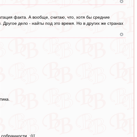
атация факта. А вообще, считаю, что, хотя бы средние
 Другое дело - найты под это время. Но в других же странах
тика.
собранности. :(((