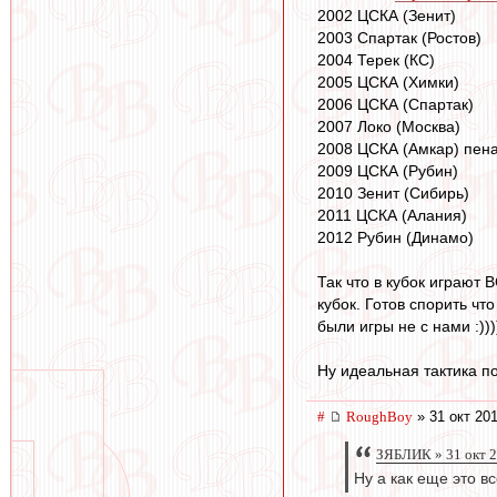
2002 ЦСКА (Зенит)
2003 Спартак (Ростов)
2004 Терек (КС)
2005 ЦСКА (Химки)
2006 ЦСКА (Спартак)
2007 Локо (Москва)
2008 ЦСКА (Амкар) пен
2009 ЦСКА (Рубин)
2010 Зенит (Сибирь)
2011 ЦСКА (Алания)
2012 Рубин (Динамо)
Так что в кубок играют 
кубок. Готов спорить ч
были игры не с нами :)))
Ну идеальная тактика п
#
RoughBoy
» 31 окт 201
ЗЯБЛИК » 31 окт 2
Ну а как еще это в