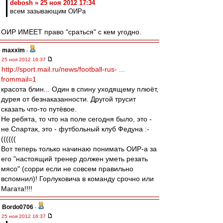
debosh » 25 ноя 2012 17:34
всем зазывающим ОИРа
ОИР ИМЕЕТ право "сраться" с кем угодно.
maxxim
-
25 ноя 2012 16:37
http://sport.mail.ru/news/football-rus- ...
frommail=1
красота блин... Один в спину уходящему плюёт,
дурея от безнаказанности. Другой трусит
сказать что-то путёвое.
Не ребята, то что на поле сегодня было, это -
не Спартак, это - футбольный клуб Федуна :-
((((((
Вот теперь только начинаю понимать ОИР-а за
его "настоящий тренер должен уметь резать
мясо" (сорри если не совсем правильно
вспомнил)! Горлуковича в команду срочно или
Магата!!!!
Bordo0706
-
25 ноя 2012 16:37