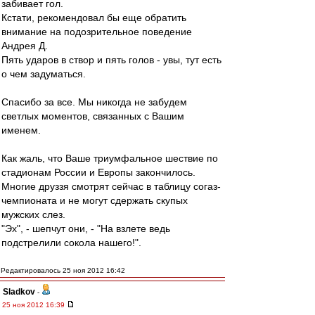
забивает гол.
Кстати, рекомендовал бы еще обратить
внимание на подозрительное поведение
Андрея Д.
Пять ударов в створ и пять голов - увы, тут есть
о чем задуматься.
Спасибо за все. Мы никогда не забудем
светлых моментов, связанных с Вашим
именем.
Как жаль, что Ваше триумфальное шествие по
стадионам России и Европы закончилось.
Многие друззя смотрят сейчас в таблицу согаз-
чемпионата и не могут сдержать скупых
мужских слез.
"Эх", - шепчут они, - "На взлете ведь
подстрелили сокола нашего!".
Редактировалось 25 ноя 2012 16:42
Sladkov
-
25 ноя 2012 16:39