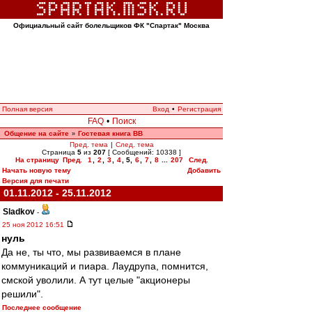
Официальный сайт болельщиков ФК "Спартак" Москва
Полная версия
Вход
•
Регистрация
FAQ
•
Поиск
Общение на сайте
Гостевая книга ВВ
»
Пред. тема
|
След. тема
Страница
5
из
207
[ Сообщений: 10338 ]
На страницу
Пред.
1
,
2
,
3
,
4
,
5
,
6
,
7
,
8
...
207
След.
Начать новую тему
Добавить
Версия для печати
01.11.2012 - 25.11.2012
Sladkov
-
25 ноя 2012 16:51
нуль
Да не, ты что, мы развиваемся в плане
коммуникаций и пиара. Лаудрупа, помнится,
смской уволили. А тут целые "акционеры
решили".
Последнее сообщение