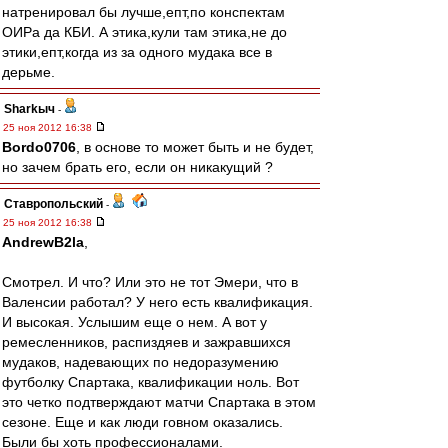
натренировал бы лучше,епт,по конспектам
ОИРа да КБИ. А этика,кули там этика,не до
этики,епт,когда из за одного мудака все в
дерьме.
Sharkыч
-
25 ноя 2012 16:38
Bordo0706
, в основе то может быть и не будет,
но зачем брать его, если он никакущий ?
Ставропольский
-
25 ноя 2012 16:38
AndrewB2la
,
Смотрел. И что? Или это не тот Эмери, что в
Валенсии работал? У него есть квалификация.
И высокая. Услышим еще о нем. А вот у
ремесленников, распиздяев и зажравшихся
мудаков, надевающих по недоразумению
футболку Спартака, квалификации ноль. Вот
это четко подтверждают матчи Спартака в этом
сезоне. Еще и как люди говном оказались.
Были бы хоть профессионалами.