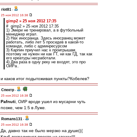
riot81
-
25 ноя 2012 16:38
gimp2 » 25 ноя 2012 17:35
# gimp2 » 25 ноя 2012 17:35
1) Эмери не тренировал, а в футбольный
менеджер играл.
2) Нах иносранца. Здесь иносранец может
работать, либо лет 5 просидев в какой-то
команде, либо с админресурсом
3) Карпин приучил нас к проигрышам,
поэтому не нужен ни как ГТ, ни как ГД, так как
его креатуры несработали.
4) Два раза в одну реку не входят, это про
ОИРа..
и каков итог подытоживая пункты?Кобелев?
Спектр
-
25 ноя 2012 16:38
Pafnuti
, ОИР вроде ушел из мусарни чуть
позже, чем 1:5 в Луже.
Romans131
-
25 ноя 2012 16:38
Да, давно так не было мерзко на душе(((
Клуб деградирует просто на глазах!!!