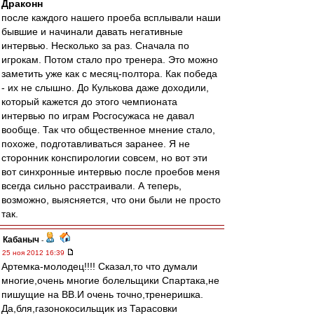
Драконн
после каждого нашего проеба всплывали наши
бывшие и начинали давать негативные
интервью. Несколько за раз. Сначала по
игрокам. Потом стало про тренера. Это можно
заметить уже как с месяц-полтора. Как победа
- их не слышно. До Кулькова даже доходили,
который кажется до этого чемпионата
интервью по играм Росгосужаса не давал
вообще. Так что общественное мнение стало,
похоже, подготавливаться заранее. Я не
сторонник конспирологии совсем, но вот эти
вот синхронные интервью после проебов меня
всегда сильно расстраивали. А теперь,
возможно, выясняется, что они были не просто
так.
Кабаныч
-
25 ноя 2012 16:39
Артемка-молодец!!!! Сказал,то что думали
многие,очень многие болельщики Спартака,не
пишущие на ВВ.И очень точно,тренеришка.
Да,бля,газонокосильщик из Тарасовки