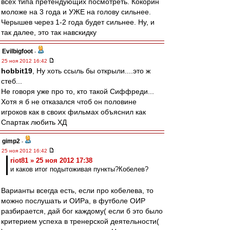
всех типа претендующих посмотреть. Кокорин
моложе на 3 года и УЖЕ на голову сильнее.
Черышев через 1-2 года будет сильнее. Ну, и
так далее, это так навскидку
Evilbigfoot
-
25 ноя 2012 16:42
hobbit19
, Ну хоть ссыль бы открыли....это ж
стеб...
Не говоря уже про то, кто такой Сиффреди...
Хотя я б не отказался чтоб он половине
игроков как в своих фильмах объяснил как
Спартак любить ХД
gimp2
-
25 ноя 2012 16:42
riot81 » 25 ноя 2012 17:38
и каков итог подытоживая пункты?Кобелев?
Варианты всегда есть, если про кобелева, то
можно послушать и ОИРа, в футболе ОИР
разбирается, дай бог каждому( если б это было
критерием успеха в тренерской деятельности(