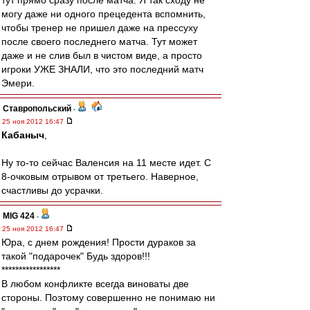
тут прямо сразу после матча. Я так сходу не
могу даже ни одного прецедента вспомнить,
чтобы тренер не пришел даже на прессуху
после своего последнего матча. Тут может
даже и не слив был в чистом виде, а просто
игроки УЖЕ ЗНАЛИ, что это последний матч
Эмери.
Ставропольский
-
25 ноя 2012 16:47
Кабаныч
,
Ну то-то сейчас Валенсия на 11 месте идет. С
8-очковым отрывом от третьего. Наверное,
счастливы до усрачки.
MIG 424
-
25 ноя 2012 16:47
Юра, с днем рождения! Прости дураков за
такой "подарочек" Будь здоров!!!
*****************
В любом конфликте всегда виноваты две
стороны. Поэтому совершенно не понимаю ни