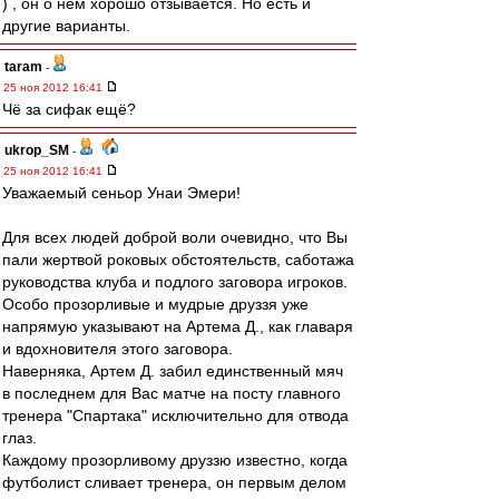
) , он о нем хорошо отзывается. Но есть и
другие варианты.
taram
-
25 ноя 2012 16:41
Чё за сифак ещё?
ukrop_SM
-
25 ноя 2012 16:41
Уважаемый сеньор Унаи Эмери!
Для всех людей доброй воли очевидно, что Вы
пали жертвой роковых обстоятельств, саботажа
руководства клуба и подлого заговора игроков.
Особо прозорливые и мудрые друззя уже
напрямую указывают на Артема Д., как главаря
и вдохновителя этого заговора.
Наверняка, Артем Д. забил единственный мяч
в последнем для Вас матче на посту главного
тренера "Спартака" исключительно для отвода
глаз.
Каждому прозорливому друззю известно, когда
футболист сливает тренера, он первым делом