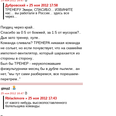
25 ноя 2012 16:47
Дубровский » 25 ноя 2012 17:58
ТРЕНЕРУ Эмери, СПАСИБО... ИЗВИНИТЕ
нас... вы работали в России... здесь все
через...
Пиздец через край..
Спасибо за 0:5 от бомжей, за 1:5 от мусоров?..
Дык зато тренер, хуле..
Команда сливала? ТРЕНЕРА никакая команда
не сольет, но если почувствует, что на скамейке
импотент-вентилятор, который шарахается из
стороны в сторону..
Был бы ТРЕНЕР - нерукопожавшие
физкультурники месяц бы в дубле пылили.. ан
нет, "мы тут сами разберемся, все порешаем-
перетрем.."
gimp2
-
25 ноя 2012 16:47
Rblackmore » 25 ноя 2012 17:43
от какого нибудь высокопоставленного
болельщика команды.