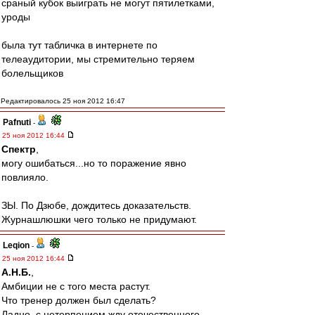
сраный кубок выиграть не могут пятилетками,
уроды
была тут табличка в интернете по
телеаудитории, мы стремительно теряем
болельщиков
Редактировалось 25 ноя 2012 16:47
Pafnuti
-
25 ноя 2012 16:44
Спектр
,
могу ошибаться...но то поражение явно
повлияло.
ЗЫ. По Дзюбе, дождитесь доказательств.
Журнашлюшки чего только не придумают.
Leqion
-
25 ноя 2012 16:44
А.Н.Б.
,
Амбиции не с того места растут.
Что тренер должен был сделать?
Ладно..с нетерпением жду отечественного