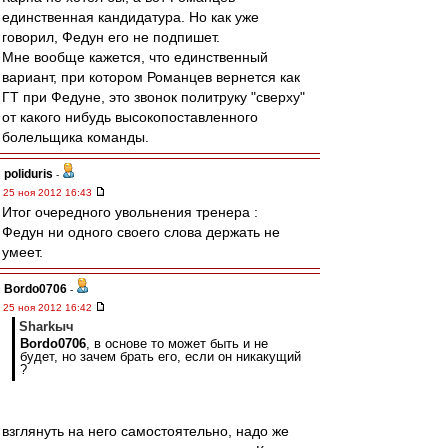
единственная кандидатура. Но как уже
говорил, Федун его не подпишет.
Мне вообще кажется, что единственный
вариант, при котором Романцев вернется как
ГТ при Федуне, это звонок политруку "сверху"
от какого нибудь высокопоставленного
болельщика команды.
poliduris
-
25 ноя 2012 16:43
Итог очередного увольнения тренера :
Федун ни одного своего слова держать не
умеет.
Bordo0706
-
25 ноя 2012 16:42
Sharkыч
Bordo0706
, в основе то может быть и не
будет, но зачем брать его, если он никакущий
?
взглянуть на него самостоятельно, надо же