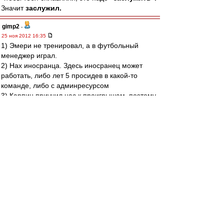
Значит
заслужил.
gimp2
-
25 ноя 2012 16:35
1) Эмери не тренировал, а в футбольный
менеджер играл.
2) Нах иносранца. Здесь иносранец может
работать, либо лет 5 просидев в какой-то
команде, либо с админресурсом
3) Карпин приучил нас к проигрышам, поэтому
не нужен ни как ГТ, ни как ГД, так как его
креатуры несработали.
4) Два раза в одну реку не входят, это про
ОИРа..
нуль
-
25 ноя 2012 16:35
Qwerty87 » 25 ноя 2012 17:19
Нуль,
Если все уже было решено, то почему не
сняли до матча? Хотели обосраться в
принципиальном матче, показав этим, что
Эмари хреновый тренер