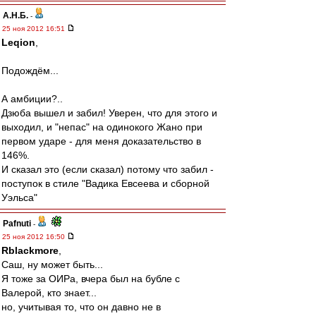
А.Н.Б.
-
25 ноя 2012 16:51
Leqion
,
Подождём...
А амбиции?..
Дзюба вышел и забил! Уверен, что для этого и
выходил, и "непас" на одинокого Жано при
первом ударе - для меня доказательство в
146%.
И сказал это (если сказал) потому что забил -
поступок в стиле "Вадика Евсеева и сборной
Уэльса"
Pafnuti
-
25 ноя 2012 16:50
Rblackmore
,
Саш, ну может быть...
Я тоже за ОИРа, вчера был на бубле с
Валерой, кто знает...
но, учитывая то, что он давно не в