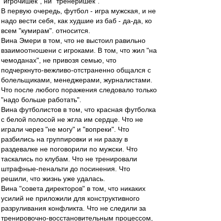
"игрочишек", ни "тренеришек".
В первую очередь, футбол - игра мужская, и не
надо вести себя, как худшие из баб - да-да, ко
всем "кумирам". относится.
Вина Эмери в том, что не выстоил равильно
взаимоотношени с игроками. В том, что жил "на
чемоданах", не привозя семью, что
подчеркнуто-вежливо-отстраненно общался с
болельщиками, менеджерами, журналистами.
Что после любого поражения следовало только
"надо больше работать".
Вина футболистов в том, что красная футболка
с белой полосой не жгла им сердце. Что не
играли через "не могу" и "вопреки". Что
разбились на группировки и ни раазу в
раздевалке не поговорили по мужски. Что
таскались по клубам. Что не тренировали
штрафные-пенальти до посинения. Что
решили, что жизнь уже удалась.
Вина "совета директоров" в том, что никаких
усилий не приложили для конструктивного
разруливания конфликта. Что не следили за
тренировочно-восстановительным процессом,