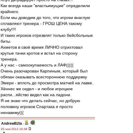
Как всегда наши "властьимущие" определили
крайнего.
Если мы доводим до того, что игроки внаглую
сплавляют тренера - ГРОШ ЦЕНА такому
клубу!!!!
И таких игроков отрезвлят только бейсбольные
биты.
Ахметов в своё время ЛИЧНО отрихтовал
крутые тачки кротов и встал на сторону
тренера.
А у нас - самоокупаемость и ЛАФ(((((
Очень разочарован Карпиным, который был
обязан оказывать всестороннюю поддержку
Эмери - вплоть до просмотра матчей на лавке.
Хённес же сидел - и любое игроцкое
распи...яйство видел как на ладони.
Я не знаю что делать сейчас, но добрую
половину игроков Спартака я просто
ненавижу(((
AndrewB2la
-
25 ноя 2012 16:38