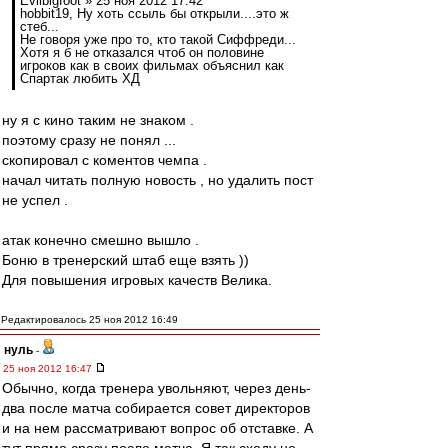
Evilbigfoot » 25 ноя 2012 17:42
hobbit19, Ну хоть ссыль бы открыли....это ж
стеб...
Не говоря уже про то, кто такой Сиффреди...
Хотя я б не отказался чтоб он половине
игроков как в своих фильмах объяснил как
Спартак любить ХД
ну я с кино таким не знаком .
поэтому сразу не понял ...
скопировал с коментов чемпа .
начал читать полную новость , но удалить пост
не успел .
атак конечно смешно вышло .
Боню в тренерский штаб еще взять ))
Для повышения игровых качеств Велика.
Редактировалось 25 ноя 2012 16:49
нуль
-
25 ноя 2012 16:47
Обычно, когда тренера увольняют, через день-
два после матча собирается совет директоров
и на нем рассматривают вопрос об отставке. А