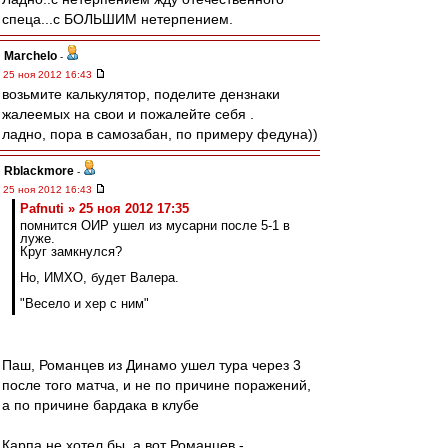
спеца...с БОЛЬШИМ нетерпением.
Marchelo
-
25 ноя 2012 16:43
возьмите калькулятор, поделите дензнаки
жалеемых на свои и пожалейте себя .
ладно, пора в самозабан, по примеру федуна))
Rblackmore
-
25 ноя 2012 16:43
Pafnuti » 25 ноя 2012 17:35
помнится ОИР ушел из мусарни после 5-1 в
луже.
Круг замкнулся?
Но, ИМХО, будет Валера.
"Весело и хер с ним"
Паш, Романцев из Динамо ушел тура через 3
после того матча, и не по причине поражений,
а по причине бардака в клубе
Карпа не хотел бы, а вот Романцев -