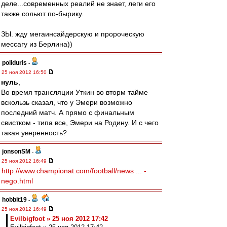
деле...современных реалий не знает, леги его
также сольют по-бырику.
ЗЫ. жду мегаинсайдерскую и пророческую
мессагу из Берлина))
poliduris
-
25 ноя 2012 16:50
нуль
,
Во время трансляции Уткин во вторм тайме
вскользь сказал, что у Эмери возможно
последний матч. А прямо с финальным
свистком - типа все, Эмери на Родину. И с чего
такая уверенность?
jonsonSM
-
25 ноя 2012 16:49
http://www.championat.com/football/news ... -
nego.html
hobbit19
-
25 ноя 2012 16:49
Evilbigfoot » 25 ноя 2012 17:42