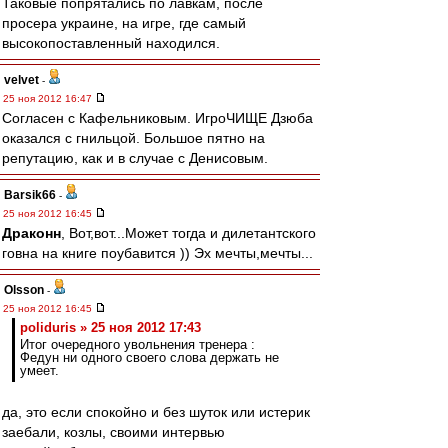
Таковые попрятались по лавкам, после
просера украине, на игре, где самый
высокопоставленный находился.
velvet
-
25 ноя 2012 16:47
Согласен с Кафельниковым. ИгроЧИЩЕ Дзюба
оказался с гнильцой. Большое пятно на
репутацию, как и в случае с Денисовым.
Barsik66
-
25 ноя 2012 16:45
Драконн
, Вот,вот...Может тогда и дилетантского
говна на книге поубавится )) Эх мечты,мечты...
Olsson
-
25 ноя 2012 16:45
poliduris » 25 ноя 2012 17:43
Итог очередного увольнения тренера :
Федун ни одного своего слова держать не
умеет.
да, это если спокойно и без шуток или истерик
заебали, козлы, своими интервью