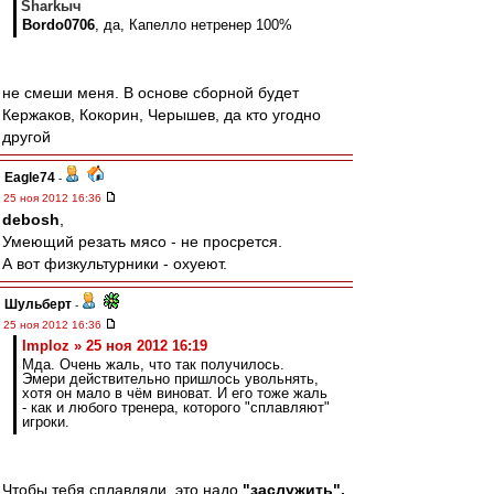
Sharkыч
Bordo0706
, да, Капелло нетренер 100%
не смеши меня. В основе сборной будет
Кержаков, Кокорин, Черышев, да кто угодно
другой
Eagle74
-
25 ноя 2012 16:36
debosh
,
Умеющий резать мясо - не просрется.
А вот физкультурники - охуеют.
Шульберт
-
25 ноя 2012 16:36
Imploz » 25 ноя 2012 16:19
Мда. Очень жаль, что так получилось.
Эмери действительно пришлось увольнять,
хотя он мало в чём виноват. И его тоже жаль
- как и любого тренера, которого "сплавляют"
игроки.
Чтобы тебя сплавляли, это надо
"заслужить".