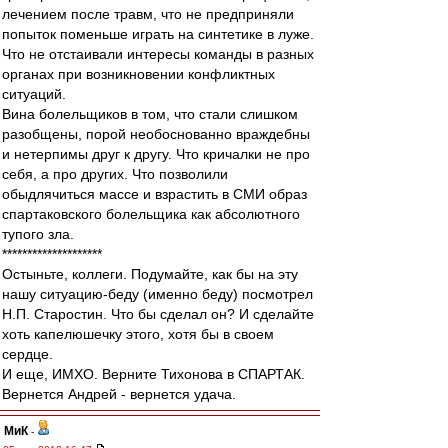
лечением после травм, что не предприняли
попыток поменьше играть на синтетике в луже.
Что не отстаивали интересы команды в разных
органах при возникновении конфликтных
ситуаций.
Вина болельщиков в том, что стали слишком
разобщены, порой необоснованно враждебны
и нетерпимы друг к другу. Что кричалки не про
себя, а про других. Что позволили
обыдлячиться массе и взрастить в СМИ образ
спартаковского болельщика как абсолютного
тупого зла.
********************
Остыньте, коллеги. Подумайте, как бы на эту
нашу ситуацию-беду (именно беду) посмотрел
Н.П. Старостин. Что бы сделал он? И сделайте
хоть капелюшечку этого, хотя бы в своем
сердце.
И еще, ИМХО. Верните Тихонова в СПАРТАК.
Вернется Андрей - вернется удача.
МиК
-