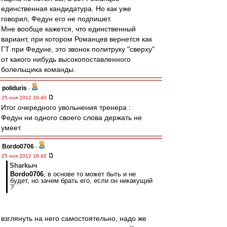
единственная кандидатура. Но как уже
говорил, Федун его не подпишет.
Мне вообще кажется, что единственный
вариант, при котором Романцев вернется как
ГТ при Федуне, это звонок политруку "сверху"
от какого нибудь высокопоставленного
болельщика команды.
poliduris
-
25 ноя 2012 16:43
Итог очередного увольнения тренера :
Федун ни одного своего слова держать не
умеет.
Bordo0706
-
25 ноя 2012 16:42
Sharkыч
Bordo0706
, в основе то может быть и не
будет, но зачем брать его, если он никакущий
?
взглянуть на него самостоятельно, надо же