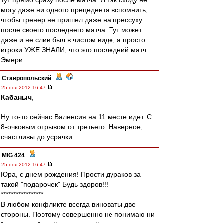
тут прямо сразу после матча. Я так сходу не
могу даже ни одного прецедента вспомнить,
чтобы тренер не пришел даже на прессуху
после своего последнего матча. Тут может
даже и не слив был в чистом виде, а просто
игроки УЖЕ ЗНАЛИ, что это последний матч
Эмери.
Ставропольский
-
25 ноя 2012 16:47
Кабаныч
,
Ну то-то сейчас Валенсия на 11 месте идет. С
8-очковым отрывом от третьего. Наверное,
счастливы до усрачки.
MIG 424
-
25 ноя 2012 16:47
Юра, с днем рождения! Прости дураков за
такой "подарочек" Будь здоров!!!
*****************
В любом конфликте всегда виноваты две
стороны. Поэтому совершенно не понимаю ни