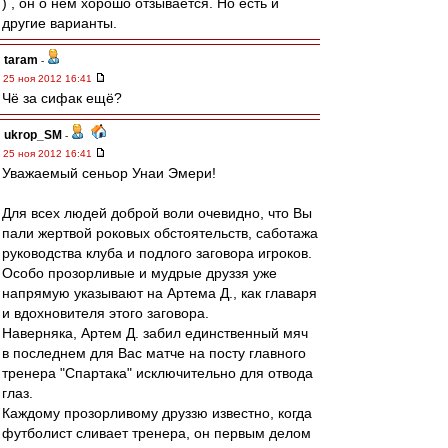
) , он о нем хорошо отзывается. Но есть и
другие варианты.
taram
-
25 ноя 2012 16:41
Чё за сифак ещё?
ukrop_SM
-
25 ноя 2012 16:41
Уважаемый сеньор Унаи Эмери!
Для всех людей доброй воли очевидно, что Вы
пали жертвой роковых обстоятельств, саботажа
руководства клуба и подлого заговора игроков.
Особо прозорливые и мудрые друззя уже
напрямую указывают на Артема Д., как главаря
и вдохновителя этого заговора.
Наверняка, Артем Д. забил единственный мяч
в последнем для Вас матче на посту главного
тренера "Спартака" исключительно для отвода
глаз.
Каждому прозорливому друззю известно, когда
футболист сливает тренера, он первым делом