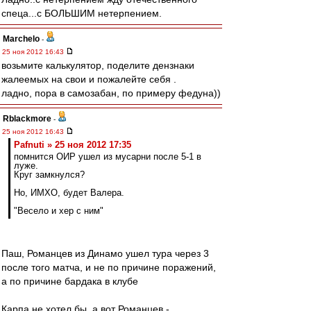
спеца...с БОЛЬШИМ нетерпением.
Marchelo
-
25 ноя 2012 16:43
возьмите калькулятор, поделите дензнаки
жалеемых на свои и пожалейте себя .
ладно, пора в самозабан, по примеру федуна))
Rblackmore
-
25 ноя 2012 16:43
Pafnuti » 25 ноя 2012 17:35
помнится ОИР ушел из мусарни после 5-1 в
луже.
Круг замкнулся?
Но, ИМХО, будет Валера.
"Весело и хер с ним"
Паш, Романцев из Динамо ушел тура через 3
после того матча, и не по причине поражений,
а по причине бардака в клубе
Карпа не хотел бы, а вот Романцев -