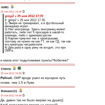
riot81
-
25 ноя 2012 16:38
gimp2 » 25 ноя 2012 17:35
# gimp2 » 25 ноя 2012 17:35
1) Эмери не тренировал, а в футбольный
менеджер играл.
2) Нах иносранца. Здесь иносранец может
работать, либо лет 5 просидев в какой-то
команде, либо с админресурсом
3) Карпин приучил нас к проигрышам,
поэтому не нужен ни как ГТ, ни как ГД, так как
его креатуры несработали.
4) Два раза в одну реку не входят, это про
ОИРа..
и каков итог подытоживая пункты?Кобелев?
Спектр
-
25 ноя 2012 16:38
Pafnuti
, ОИР вроде ушел из мусарни чуть
позже, чем 1:5 в Луже.
Romans131
-
25 ноя 2012 16:38
Да, давно так не было мерзко на душе(((
Клуб деградирует просто на глазах!!!