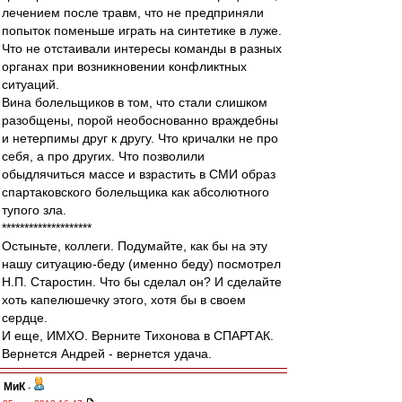
лечением после травм, что не предприняли
попыток поменьше играть на синтетике в луже.
Что не отстаивали интересы команды в разных
органах при возникновении конфликтных
ситуаций.
Вина болельщиков в том, что стали слишком
разобщены, порой необоснованно враждебны
и нетерпимы друг к другу. Что кричалки не про
себя, а про других. Что позволили
обыдлячиться массе и взрастить в СМИ образ
спартаковского болельщика как абсолютного
тупого зла.
********************
Остыньте, коллеги. Подумайте, как бы на эту
нашу ситуацию-беду (именно беду) посмотрел
Н.П. Старостин. Что бы сделал он? И сделайте
хоть капелюшечку этого, хотя бы в своем
сердце.
И еще, ИМХО. Верните Тихонова в СПАРТАК.
Вернется Андрей - вернется удача.
МиК
-