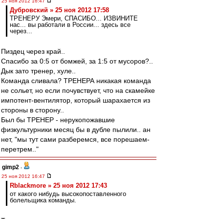
25 ноя 2012 16:47
Дубровский » 25 ноя 2012 17:58
ТРЕНЕРУ Эмери, СПАСИБО... ИЗВИНИТЕ
нас... вы работали в России... здесь все
через...
Пиздец через край..
Спасибо за 0:5 от бомжей, за 1:5 от мусоров?..
Дык зато тренер, хуле..
Команда сливала? ТРЕНЕРА никакая команда
не сольет, но если почувствует, что на скамейке
импотент-вентилятор, который шарахается из
стороны в сторону..
Был бы ТРЕНЕР - нерукопожавшие
физкультурники месяц бы в дубле пылили.. ан
нет, "мы тут сами разберемся, все порешаем-
перетрем.."
gimp2
-
25 ноя 2012 16:47
Rblackmore » 25 ноя 2012 17:43
от какого нибудь высокопоставленного
болельщика команды.