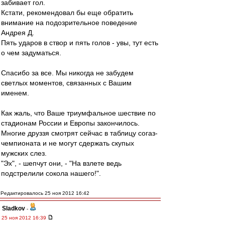
забивает гол.
Кстати, рекомендовал бы еще обратить
внимание на подозрительное поведение
Андрея Д.
Пять ударов в створ и пять голов - увы, тут есть
о чем задуматься.
Спасибо за все. Мы никогда не забудем
светлых моментов, связанных с Вашим
именем.
Как жаль, что Ваше триумфальное шествие по
стадионам России и Европы закончилось.
Многие друззя смотрят сейчас в таблицу согаз-
чемпионата и не могут сдержать скупых
мужских слез.
"Эх", - шепчут они, - "На взлете ведь
подстрелили сокола нашего!".
Редактировалось 25 ноя 2012 16:42
Sladkov
-
25 ноя 2012 16:39