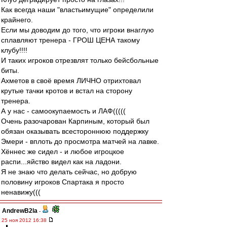
Как всегда наши "властьимущие" определили
крайнего.
Если мы доводим до того, что игроки внаглую
сплавляют тренера - ГРОШ ЦЕНА такому
клубу!!!!
И таких игроков отрезвлят только бейсбольные
биты.
Ахметов в своё время ЛИЧНО отрихтовал
крутые тачки кротов и встал на сторону
тренера.
А у нас - самоокупаемость и ЛАФ(((((
Очень разочарован Карпиным, который был
обязан оказывать всестороннюю поддержку
Эмери - вплоть до просмотра матчей на лавке.
Хённес же сидел - и любое игроцкое
распи...яйство видел как на ладони.
Я не знаю что делать сейчас, но добрую
половину игроков Спартака я просто
ненавижу(((
AndrewB2la
-
25 ноя 2012 16:38