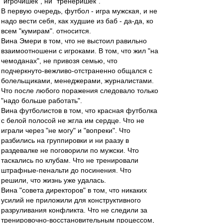
"игрочишек", ни "тренеришек".
В первую очередь, футбол - игра мужская, и не
надо вести себя, как худшие из баб - да-да, ко
всем "кумирам". относится.
Вина Эмери в том, что не выстоил равильно
взаимоотношени с игроками. В том, что жил "на
чемоданах", не привозя семью, что
подчеркнуто-вежливо-отстраненно общался с
болельщиками, менеджерами, журналистами.
Что после любого поражения следовало только
"надо больше работать".
Вина футболистов в том, что красная футболка
с белой полосой не жгла им сердце. Что не
играли через "не могу" и "вопреки". Что
разбились на группировки и ни раазу в
раздевалке не поговорили по мужски. Что
таскались по клубам. Что не тренировали
штрафные-пенальти до посинения. Что
решили, что жизнь уже удалась.
Вина "совета директоров" в том, что никаких
усилий не приложили для конструктивного
разруливания конфликта. Что не следили за
тренировочно-восстановительным процессом,