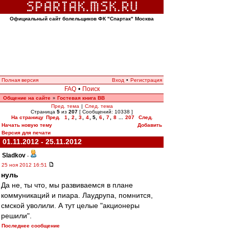
Официальный сайт болельщиков ФК "Спартак" Москва
Полная версия
Вход
•
Регистрация
FAQ
•
Поиск
Общение на сайте
Гостевая книга ВВ
»
Пред. тема
|
След. тема
Страница
5
из
207
[ Сообщений: 10338 ]
На страницу
Пред.
1
,
2
,
3
,
4
,
5
,
6
,
7
,
8
...
207
След.
Начать новую тему
Добавить
Версия для печати
01.11.2012 - 25.11.2012
Sladkov
-
25 ноя 2012 16:51
нуль
Да не, ты что, мы развиваемся в плане
коммуникаций и пиара. Лаудрупа, помнится,
смской уволили. А тут целые "акционеры
решили".
Последнее сообщение