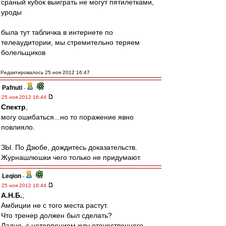
сраный кубок выиграть не могут пятилетками,
уроды
была тут табличка в интернете по
телеаудитории, мы стремительно теряем
болельщиков
Редактировалось 25 ноя 2012 16:47
Pafnuti
-
25 ноя 2012 16:44
Спектр
,
могу ошибаться...но то поражение явно
повлияло.
ЗЫ. По Дзюбе, дождитесь доказательств.
Журнашлюшки чего только не придумают.
Leqion
-
25 ноя 2012 16:44
А.Н.Б.
,
Амбиции не с того места растут.
Что тренер должен был сделать?
Ладно..с нетерпением жду отечественного