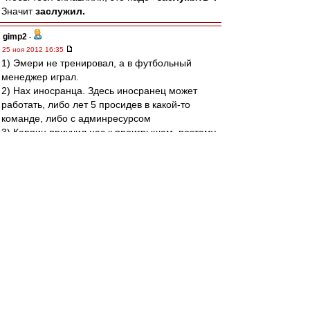
Значит
заслужил.
gimp2
-
25 ноя 2012 16:35
1) Эмери не тренировал, а в футбольный
менеджер играл.
2) Нах иносранца. Здесь иносранец может
работать, либо лет 5 просидев в какой-то
команде, либо с админресурсом
3) Карпин приучил нас к проигрышам, поэтому
не нужен ни как ГТ, ни как ГД, так как его
креатуры несработали.
4) Два раза в одну реку не входят, это про
ОИРа..
нуль
-
25 ноя 2012 16:35
Qwerty87 » 25 ноя 2012 17:19
Нуль,
Если все уже было решено, то почему не
сняли до матча? Хотели обосраться в
принципиальном матче, показав этим, что
Эмари хреновый тренер