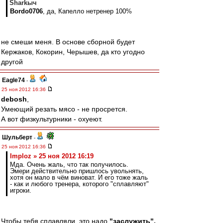
Sharkыч
Bordo0706
, да, Капелло нетренер 100%
не смеши меня. В основе сборной будет
Кержаков, Кокорин, Черышев, да кто угодно
другой
Eagle74
-
25 ноя 2012 16:36
debosh
,
Умеющий резать мясо - не просрется.
А вот физкультурники - охуеют.
Шульберт
-
25 ноя 2012 16:36
Imploz » 25 ноя 2012 16:19
Мда. Очень жаль, что так получилось.
Эмери действительно пришлось увольнять,
хотя он мало в чём виноват. И его тоже жаль
- как и любого тренера, которого "сплавляют"
игроки.
Чтобы тебя сплавляли, это надо
"заслужить".