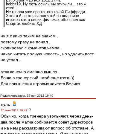
Evilbigfoot » 25 ноя 2012 17:42
hobbit19, Ну хоть ссыль бы открыли....это ж
стеб...
Не говоря уже про то, кто такой Сиффреди...
Хотя я б не отказался чтоб он половине
игроков как в своих фильмах объяснил как
Спартак любить ХД
ну я с кино таким не знаком .
поэтому сразу не понял ...
скопировал с коментов чемпа .
начал читать полную новость , но удалить пост
не успел .
атак конечно смешно вышло .
Боню в тренерский штаб еще взять ))
Для повышения игровых качеств Велика.
Редактировалось 25 ноя 2012 16:49
нуль
-
25 ноя 2012 16:47
Обычно, когда тренера увольняют, через день-
два после матча собирается совет директоров
и на нем рассматривают вопрос об отставке. А