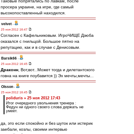
Таковые попрятались по лавкам, после
просера украине, на игре, где самый
высокопоставленный находился.
velvet
-
25 ноя 2012 16:47
Согласен с Кафельниковым. ИгроЧИЩЕ Дзюба
оказался с гнильцой. Большое пятно на
репутацию, как и в случае с Денисовым.
Barsik66
-
25 ноя 2012 16:45
Драконн
, Вот,вот...Может тогда и дилетантского
говна на книге поубавится )) Эх мечты,мечты...
Olsson
-
25 ноя 2012 16:45
poliduris » 25 ноя 2012 17:43
Итог очередного увольнения тренера :
Федун ни одного своего слова держать не
умеет.
да, это если спокойно и без шуток или истерик
заебали, козлы, своими интервью