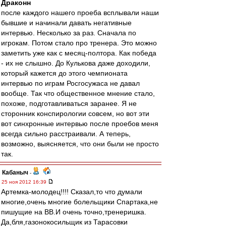
Драконн
после каждого нашего проеба всплывали наши
бывшие и начинали давать негативные
интервью. Несколько за раз. Сначала по
игрокам. Потом стало про тренера. Это можно
заметить уже как с месяц-полтора. Как победа
- их не слышно. До Кулькова даже доходили,
который кажется до этого чемпионата
интервью по играм Росгосужаса не давал
вообще. Так что общественное мнение стало,
похоже, подготавливаться заранее. Я не
сторонник конспирологии совсем, но вот эти
вот синхронные интервью после проебов меня
всегда сильно расстраивали. А теперь,
возможно, выясняется, что они были не просто
так.
Кабаныч
-
25 ноя 2012 16:39
Артемка-молодец!!!! Сказал,то что думали
многие,очень многие болельщики Спартака,не
пишущие на ВВ.И очень точно,тренеришка.
Да,бля,газонокосильщик из Тарасовки