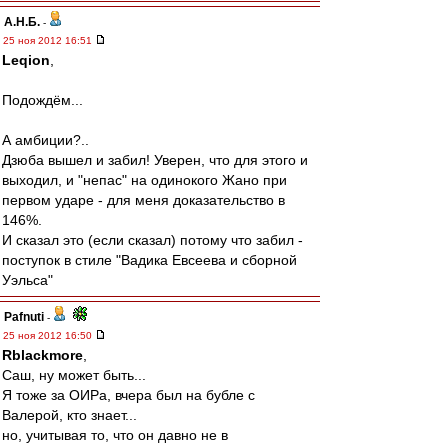
А.Н.Б.
-
25 ноя 2012 16:51
Leqion
,
Подождём...
А амбиции?..
Дзюба вышел и забил! Уверен, что для этого и
выходил, и "непас" на одинокого Жано при
первом ударе - для меня доказательство в
146%.
И сказал это (если сказал) потому что забил -
поступок в стиле "Вадика Евсеева и сборной
Уэльса"
Pafnuti
-
25 ноя 2012 16:50
Rblackmore
,
Саш, ну может быть...
Я тоже за ОИРа, вчера был на бубле с
Валерой, кто знает...
но, учитывая то, что он давно не в