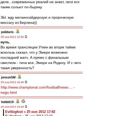
деле...современных реалий не знает, леги его
также сольют по-бырику.
ЗЫ. жду мегаинсайдерскую и пророческую
мессагу из Берлина))
poliduris
-
25 ноя 2012 16:50
нуль
,
Во время трансляции Уткин во вторм тайме
вскользь сказал, что у Эмери возможно
последний матч. А прямо с финальным
свистком - типа все, Эмери на Родину. И с чего
такая уверенность?
jonsonSM
-
25 ноя 2012 16:49
http://www.championat.com/football/news ... -
nego.html
hobbit19
-
25 ноя 2012 16:49
Evilbigfoot » 25 ноя 2012 17:42