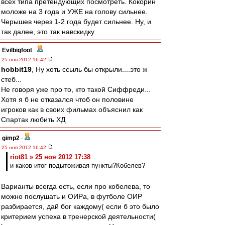
всех типа претендующих посмотреть. Кокорин
моложе на 3 года и УЖЕ на голову сильнее.
Черышев через 1-2 года будет сильнее. Ну, и
так далее, это так навскидку
Evilbigfoot
-
25 ноя 2012 16:42
hobbit19
, Ну хоть ссыль бы открыли....это ж
стеб...
Не говоря уже про то, кто такой Сиффреди...
Хотя я б не отказался чтоб он половине
игроков как в своих фильмах объяснил как
Спартак любить ХД
gimp2
-
25 ноя 2012 16:42
riot81 » 25 ноя 2012 17:38
и каков итог подытоживая пункты?Кобелев?
Варианты всегда есть, если про кобелева, то
можно послушать и ОИРа, в футболе ОИР
разбирается, дай бог каждому( если б это было
критерием успеха в тренерской деятельности(