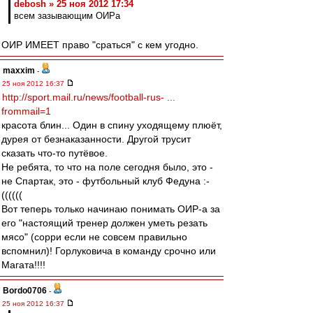
debosh » 25 ноя 2012 17:34
всем зазывающим ОИРа
ОИР ИМЕЕТ право "сраться" с кем угодно.
maxxim
-
25 ноя 2012 16:37
http://sport.mail.ru/news/football-rus- ...
frommail=1
красота блин... Один в спину уходящему плюёт,
дурея от безнаказанности. Другой трусит
сказать что-то путёвое.
Не ребята, то что на поле сегодня было, это -
не Спартак, это - футбольный клуб Федуна :-
((((((
Вот теперь только начинаю понимать ОИР-а за
его "настоящий тренер должен уметь резать
мясо" (сорри если не совсем правильно
вспомнил)! Горлуковича в команду срочно или
Магата!!!!
Bordo0706
-
25 ноя 2012 16:37