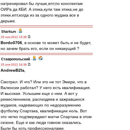
натренировал бы лучше,епт,по конспектам
ОИРа да КБИ. А этика,кули там этика,не до
этики,епт,когда из за одного мудака все в
дерьме.
Sharkыч
-
25 ноя 2012 16:38
Bordo0706
, в основе то может быть и не будет,
но зачем брать его, если он никакущий ?
Ставропольский
-
25 ноя 2012 16:38
AndrewB2la
,
Смотрел. И что? Или это не тот Эмери, что в
Валенсии работал? У него есть квалификация.
И высокая. Услышим еще о нем. А вот у
ремесленников, распиздяев и зажравшихся
мудаков, надевающих по недоразумению
футболку Спартака, квалификации ноль. Вот
это четко подтверждают матчи Спартака в этом
сезоне. Еще и как люди говном оказались.
Были бы хоть профессионалами.