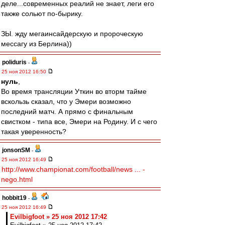
деле...современных реалий не знает, леги его
также сольют по-бырику.
ЗЫ. жду мегаинсайдерскую и пророческую
мессагу из Берлина))
poliduris
-
25 ноя 2012 16:50
нуль
,
Во время трансляции Уткин во вторм тайме
вскользь сказал, что у Эмери возможно
последний матч. А прямо с финальным
свистком - типа все, Эмери на Родину. И с чего
такая уверенность?
jonsonSM
-
25 ноя 2012 16:49
http://www.championat.com/football/news ... -
nego.html
hobbit19
-
25 ноя 2012 16:49
Evilbigfoot » 25 ноя 2012 17:42