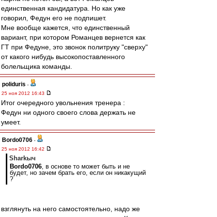
единственная кандидатура. Но как уже
говорил, Федун его не подпишет.
Мне вообще кажется, что единственный
вариант, при котором Романцев вернется как
ГТ при Федуне, это звонок политруку "сверху"
от какого нибудь высокопоставленного
болельщика команды.
poliduris
-
25 ноя 2012 16:43
Итог очередного увольнения тренера :
Федун ни одного своего слова держать не
умеет.
Bordo0706
-
25 ноя 2012 16:42
Sharkыч
Bordo0706
, в основе то может быть и не
будет, но зачем брать его, если он никакущий
?
взглянуть на него самостоятельно, надо же