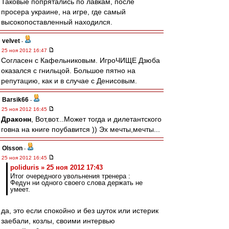
Таковые попрятались по лавкам, после
просера украине, на игре, где самый
высокопоставленный находился.
velvet
-
25 ноя 2012 16:47
Согласен с Кафельниковым. ИгроЧИЩЕ Дзюба
оказался с гнильцой. Большое пятно на
репутацию, как и в случае с Денисовым.
Barsik66
-
25 ноя 2012 16:45
Драконн
, Вот,вот...Может тогда и дилетантского
говна на книге поубавится )) Эх мечты,мечты...
Olsson
-
25 ноя 2012 16:45
poliduris » 25 ноя 2012 17:43
Итог очередного увольнения тренера :
Федун ни одного своего слова держать не
умеет.
да, это если спокойно и без шуток или истерик
заебали, козлы, своими интервью