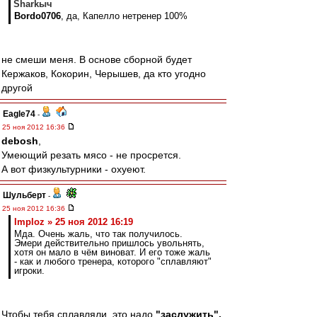
Sharkыч
Bordo0706
, да, Капелло нетренер 100%
не смеши меня. В основе сборной будет
Кержаков, Кокорин, Черышев, да кто угодно
другой
Eagle74
-
25 ноя 2012 16:36
debosh
,
Умеющий резать мясо - не просрется.
А вот физкультурники - охуеют.
Шульберт
-
25 ноя 2012 16:36
Imploz » 25 ноя 2012 16:19
Мда. Очень жаль, что так получилось.
Эмери действительно пришлось увольнять,
хотя он мало в чём виноват. И его тоже жаль
- как и любого тренера, которого "сплавляют"
игроки.
Чтобы тебя сплавляли, это надо
"заслужить".