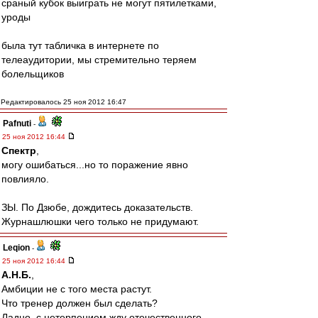
сраный кубок выиграть не могут пятилетками,
уроды
была тут табличка в интернете по
телеаудитории, мы стремительно теряем
болельщиков
Редактировалось 25 ноя 2012 16:47
Pafnuti
-
25 ноя 2012 16:44
Спектр
,
могу ошибаться...но то поражение явно
повлияло.
ЗЫ. По Дзюбе, дождитесь доказательств.
Журнашлюшки чего только не придумают.
Leqion
-
25 ноя 2012 16:44
А.Н.Б.
,
Амбиции не с того места растут.
Что тренер должен был сделать?
Ладно..с нетерпением жду отечественного