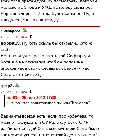
всех типа претендующих посмотреть. Кокорин
моложе на 3 года и УЖЕ на голову сильнее.
Черышев через 1-2 года будет сильнее. Ну, и
так далее, это так навскидку
Evilbigfoot
-
25 ноя 2012 16:42
hobbit19
, Ну хоть ссыль бы открыли....это ж
стеб...
Не говоря уже про то, кто такой Сиффреди...
Хотя я б не отказался чтоб он половине
игроков как в своих фильмах объяснил как
Спартак любить ХД
gimp2
-
25 ноя 2012 16:42
riot81 » 25 ноя 2012 17:38
и каков итог подытоживая пункты?Кобелев?
Варианты всегда есть, если про кобелева, то
можно послушать и ОИРа, в футболе ОИР
разбирается, дай бог каждому( если б это было
критерием успеха в тренерской деятельности(