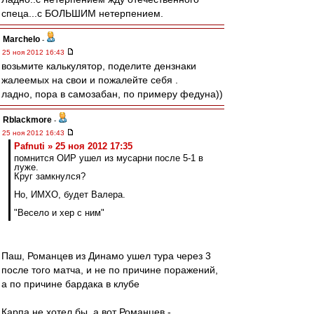
спеца...с БОЛЬШИМ нетерпением.
Marchelo
-
25 ноя 2012 16:43
возьмите калькулятор, поделите дензнаки
жалеемых на свои и пожалейте себя .
ладно, пора в самозабан, по примеру федуна))
Rblackmore
-
25 ноя 2012 16:43
Pafnuti » 25 ноя 2012 17:35
помнится ОИР ушел из мусарни после 5-1 в
луже.
Круг замкнулся?
Но, ИМХО, будет Валера.
"Весело и хер с ним"
Паш, Романцев из Динамо ушел тура через 3
после того матча, и не по причине поражений,
а по причине бардака в клубе
Карпа не хотел бы, а вот Романцев -