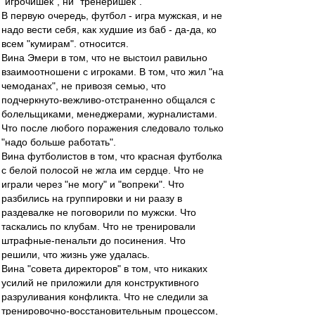
"игрочишек", ни "тренеришек".
В первую очередь, футбол - игра мужская, и не
надо вести себя, как худшие из баб - да-да, ко
всем "кумирам". относится.
Вина Эмери в том, что не выстоил равильно
взаимоотношени с игроками. В том, что жил "на
чемоданах", не привозя семью, что
подчеркнуто-вежливо-отстраненно общался с
болельщиками, менеджерами, журналистами.
Что после любого поражения следовало только
"надо больше работать".
Вина футболистов в том, что красная футболка
с белой полосой не жгла им сердце. Что не
играли через "не могу" и "вопреки". Что
разбились на группировки и ни раазу в
раздевалке не поговорили по мужски. Что
таскались по клубам. Что не тренировали
штрафные-пенальти до посинения. Что
решили, что жизнь уже удалась.
Вина "совета директоров" в том, что никаких
усилий не приложили для конструктивного
разруливания конфликта. Что не следили за
тренировочно-восстановительным процессом,