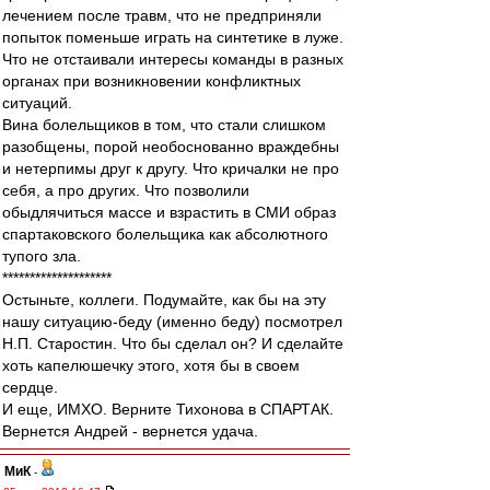
лечением после травм, что не предприняли
попыток поменьше играть на синтетике в луже.
Что не отстаивали интересы команды в разных
органах при возникновении конфликтных
ситуаций.
Вина болельщиков в том, что стали слишком
разобщены, порой необоснованно враждебны
и нетерпимы друг к другу. Что кричалки не про
себя, а про других. Что позволили
обыдлячиться массе и взрастить в СМИ образ
спартаковского болельщика как абсолютного
тупого зла.
********************
Остыньте, коллеги. Подумайте, как бы на эту
нашу ситуацию-беду (именно беду) посмотрел
Н.П. Старостин. Что бы сделал он? И сделайте
хоть капелюшечку этого, хотя бы в своем
сердце.
И еще, ИМХО. Верните Тихонова в СПАРТАК.
Вернется Андрей - вернется удача.
МиК
-