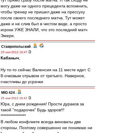
тут прямо сразу после матча. Я так сходу не
могу даже ни одного прецедента вспомнить,
чтобы тренер не пришел даже на прессуху
после своего последнего матча. Тут может
даже и не слив был в чистом виде, а просто
игроки УЖЕ ЗНАЛИ, что это последний матч
Эмери.
Ставропольский
-
25 ноя 2012 16:47
Кабаныч
,
Ну то-то сейчас Валенсия на 11 месте идет. С
8-очковым отрывом от третьего. Наверное,
счастливы до усрачки.
MIG 424
-
25 ноя 2012 16:47
Юра, с днем рождения! Прости дураков за
такой "подарочек" Будь здоров!!!
*****************
В любом конфликте всегда виноваты две
стороны. Поэтому совершенно не понимаю ни