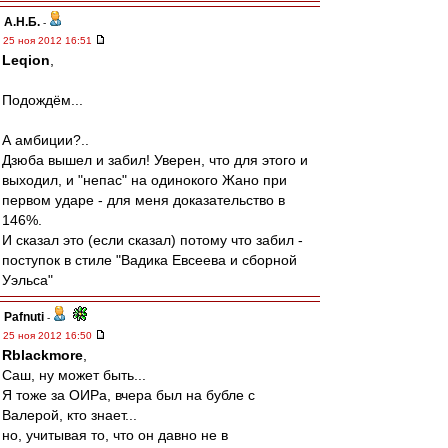
А.Н.Б.
-
25 ноя 2012 16:51
Leqion
,
Подождём...
А амбиции?..
Дзюба вышел и забил! Уверен, что для этого и
выходил, и "непас" на одинокого Жано при
первом ударе - для меня доказательство в
146%.
И сказал это (если сказал) потому что забил -
поступок в стиле "Вадика Евсеева и сборной
Уэльса"
Pafnuti
-
25 ноя 2012 16:50
Rblackmore
,
Саш, ну может быть...
Я тоже за ОИРа, вчера был на бубле с
Валерой, кто знает...
но, учитывая то, что он давно не в