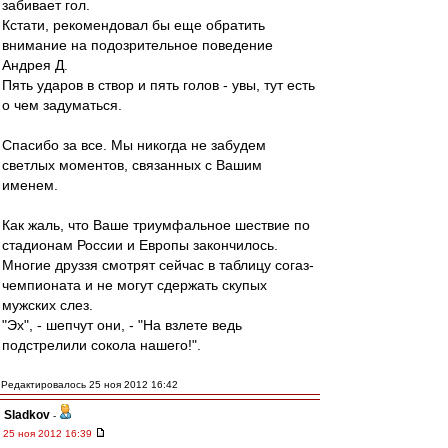
забивает гол.
Кстати, рекомендовал бы еще обратить
внимание на подозрительное поведение
Андрея Д.
Пять ударов в створ и пять голов - увы, тут есть
о чем задуматься.
Спасибо за все. Мы никогда не забудем
светлых моментов, связанных с Вашим
именем.
Как жаль, что Ваше триумфальное шествие по
стадионам России и Европы закончилось.
Многие друззя смотрят сейчас в таблицу согаз-
чемпионата и не могут сдержать скупых
мужских слез.
"Эх", - шепчут они, - "На взлете ведь
подстрелили сокола нашего!".
Редактировалось 25 ноя 2012 16:42
Sladkov
-
25 ноя 2012 16:39