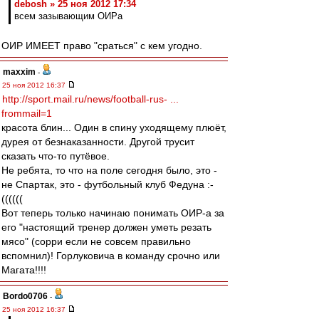
debosh » 25 ноя 2012 17:34
всем зазывающим ОИРа
ОИР ИМЕЕТ право "сраться" с кем угодно.
maxxim
-
25 ноя 2012 16:37
http://sport.mail.ru/news/football-rus- ...
frommail=1
красота блин... Один в спину уходящему плюёт,
дурея от безнаказанности. Другой трусит
сказать что-то путёвое.
Не ребята, то что на поле сегодня было, это -
не Спартак, это - футбольный клуб Федуна :-
((((((
Вот теперь только начинаю понимать ОИР-а за
его "настоящий тренер должен уметь резать
мясо" (сорри если не совсем правильно
вспомнил)! Горлуковича в команду срочно или
Магата!!!!
Bordo0706
-
25 ноя 2012 16:37