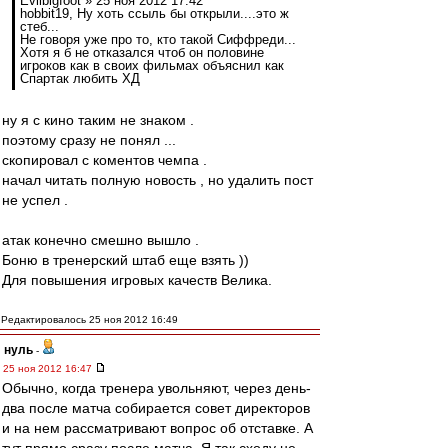
Evilbigfoot » 25 ноя 2012 17:42
hobbit19, Ну хоть ссыль бы открыли....это ж
стеб...
Не говоря уже про то, кто такой Сиффреди...
Хотя я б не отказался чтоб он половине
игроков как в своих фильмах объяснил как
Спартак любить ХД
ну я с кино таким не знаком .
поэтому сразу не понял ...
скопировал с коментов чемпа .
начал читать полную новость , но удалить пост
не успел .
атак конечно смешно вышло .
Боню в тренерский штаб еще взять ))
Для повышения игровых качеств Велика.
Редактировалось 25 ноя 2012 16:49
нуль
-
25 ноя 2012 16:47
Обычно, когда тренера увольняют, через день-
два после матча собирается совет директоров
и на нем рассматривают вопрос об отставке. А