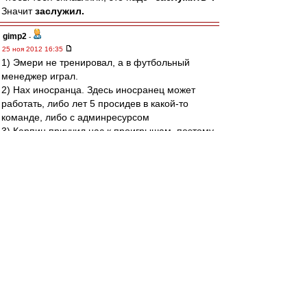
Значит
заслужил.
gimp2
-
25 ноя 2012 16:35
1) Эмери не тренировал, а в футбольный
менеджер играл.
2) Нах иносранца. Здесь иносранец может
работать, либо лет 5 просидев в какой-то
команде, либо с админресурсом
3) Карпин приучил нас к проигрышам, поэтому
не нужен ни как ГТ, ни как ГД, так как его
креатуры несработали.
4) Два раза в одну реку не входят, это про
ОИРа..
нуль
-
25 ноя 2012 16:35
Qwerty87 » 25 ноя 2012 17:19
Нуль,
Если все уже было решено, то почему не
сняли до матча? Хотели обосраться в
принципиальном матче, показав этим, что
Эмари хреновый тренер