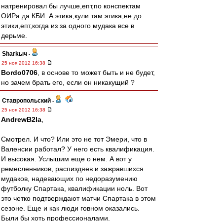
натренировал бы лучше,епт,по конспектам
ОИРа да КБИ. А этика,кули там этика,не до
этики,епт,когда из за одного мудака все в
дерьме.
Sharkыч
-
25 ноя 2012 16:38
Bordo0706
, в основе то может быть и не будет,
но зачем брать его, если он никакущий ?
Ставропольский
-
25 ноя 2012 16:38
AndrewB2la
,
Смотрел. И что? Или это не тот Эмери, что в
Валенсии работал? У него есть квалификация.
И высокая. Услышим еще о нем. А вот у
ремесленников, распиздяев и зажравшихся
мудаков, надевающих по недоразумению
футболку Спартака, квалификации ноль. Вот
это четко подтверждают матчи Спартака в этом
сезоне. Еще и как люди говном оказались.
Были бы хоть профессионалами.