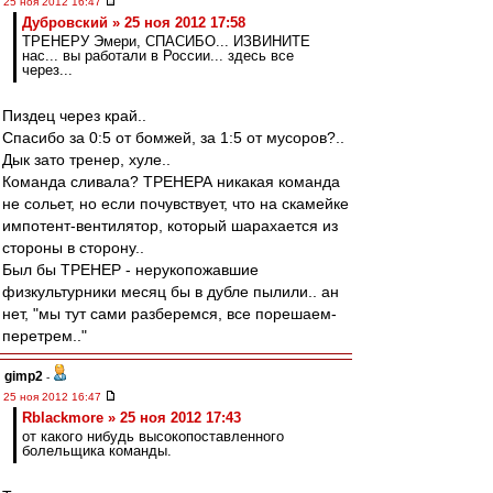
25 ноя 2012 16:47
Дубровский » 25 ноя 2012 17:58
ТРЕНЕРУ Эмери, СПАСИБО... ИЗВИНИТЕ
нас... вы работали в России... здесь все
через...
Пиздец через край..
Спасибо за 0:5 от бомжей, за 1:5 от мусоров?..
Дык зато тренер, хуле..
Команда сливала? ТРЕНЕРА никакая команда
не сольет, но если почувствует, что на скамейке
импотент-вентилятор, который шарахается из
стороны в сторону..
Был бы ТРЕНЕР - нерукопожавшие
физкультурники месяц бы в дубле пылили.. ан
нет, "мы тут сами разберемся, все порешаем-
перетрем.."
gimp2
-
25 ноя 2012 16:47
Rblackmore » 25 ноя 2012 17:43
от какого нибудь высокопоставленного
болельщика команды.