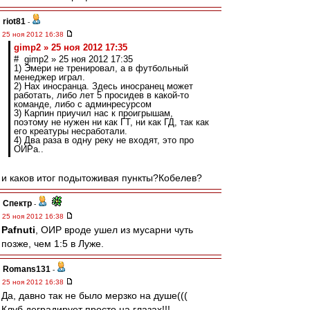
riot81
-
25 ноя 2012 16:38
gimp2 » 25 ноя 2012 17:35
# gimp2 » 25 ноя 2012 17:35
1) Эмери не тренировал, а в футбольный
менеджер играл.
2) Нах иносранца. Здесь иносранец может
работать, либо лет 5 просидев в какой-то
команде, либо с админресурсом
3) Карпин приучил нас к проигрышам,
поэтому не нужен ни как ГТ, ни как ГД, так как
его креатуры несработали.
4) Два раза в одну реку не входят, это про
ОИРа..
и каков итог подытоживая пункты?Кобелев?
Спектр
-
25 ноя 2012 16:38
Pafnuti
, ОИР вроде ушел из мусарни чуть
позже, чем 1:5 в Луже.
Romans131
-
25 ноя 2012 16:38
Да, давно так не было мерзко на душе(((
Клуб деградирует просто на глазах!!!