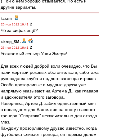
) , он о нем хорошо отзывается. Но есть и
другие варианты.
taram
-
25 ноя 2012 16:41
Чё за сифак ещё?
ukrop_SM
-
25 ноя 2012 16:41
Уважаемый сеньор Унаи Эмери!
Для всех людей доброй воли очевидно, что Вы
пали жертвой роковых обстоятельств, саботажа
руководства клуба и подлого заговора игроков.
Особо прозорливые и мудрые друззя уже
напрямую указывают на Артема Д., как главаря
и вдохновителя этого заговора.
Наверняка, Артем Д. забил единственный мяч
в последнем для Вас матче на посту главного
тренера "Спартака" исключительно для отвода
глаз.
Каждому прозорливому друззю известно, когда
футболист сливает тренера, он первым делом