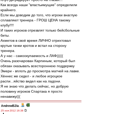
Как всегда наши "властьимущие" определили
крайнего.
Если мы доводим до того, что игроки внаглую
сплавляют тренера - ГРОШ ЦЕНА такому
клубу!!!!
И таких игроков отрезвлят только бейсбольные
биты.
Ахметов в своё время ЛИЧНО отрихтовал
крутые тачки кротов и встал на сторону
тренера.
А у нас - самоокупаемость и ЛАФ(((((
Очень разочарован Карпиным, который был
обязан оказывать всестороннюю поддержку
Эмери - вплоть до просмотра матчей на лавке.
Хённес же сидел - и любое игроцкое
распи...яйство видел как на ладони.
Я не знаю что делать сейчас, но добрую
половину игроков Спартака я просто
ненавижу(((
AndrewB2la
-
25 ноя 2012 16:38