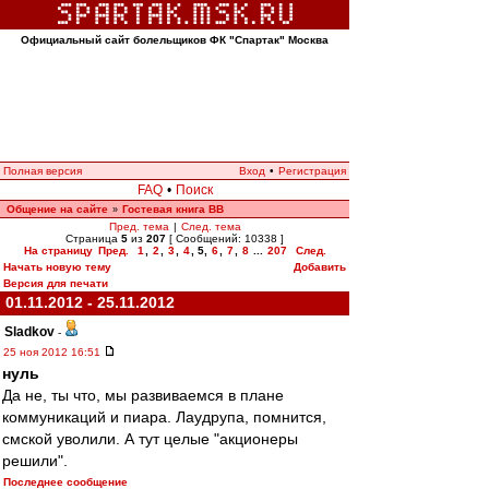
Официальный сайт болельщиков ФК "Спартак" Москва
Полная версия
Вход
•
Регистрация
FAQ
•
Поиск
Общение на сайте
Гостевая книга ВВ
»
Пред. тема
|
След. тема
Страница
5
из
207
[ Сообщений: 10338 ]
На страницу
Пред.
1
,
2
,
3
,
4
,
5
,
6
,
7
,
8
...
207
След.
Начать новую тему
Добавить
Версия для печати
01.11.2012 - 25.11.2012
Sladkov
-
25 ноя 2012 16:51
нуль
Да не, ты что, мы развиваемся в плане
коммуникаций и пиара. Лаудрупа, помнится,
смской уволили. А тут целые "акционеры
решили".
Последнее сообщение