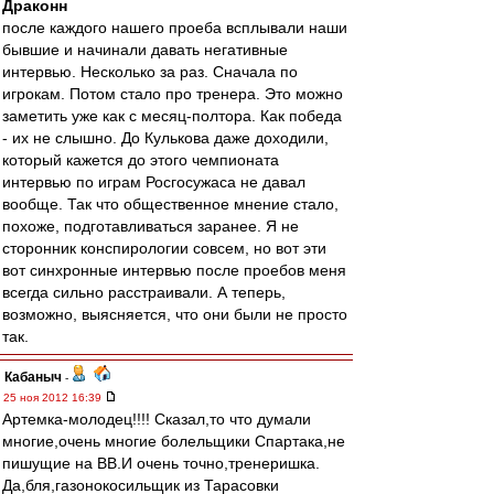
Драконн
после каждого нашего проеба всплывали наши
бывшие и начинали давать негативные
интервью. Несколько за раз. Сначала по
игрокам. Потом стало про тренера. Это можно
заметить уже как с месяц-полтора. Как победа
- их не слышно. До Кулькова даже доходили,
который кажется до этого чемпионата
интервью по играм Росгосужаса не давал
вообще. Так что общественное мнение стало,
похоже, подготавливаться заранее. Я не
сторонник конспирологии совсем, но вот эти
вот синхронные интервью после проебов меня
всегда сильно расстраивали. А теперь,
возможно, выясняется, что они были не просто
так.
Кабаныч
-
25 ноя 2012 16:39
Артемка-молодец!!!! Сказал,то что думали
многие,очень многие болельщики Спартака,не
пишущие на ВВ.И очень точно,тренеришка.
Да,бля,газонокосильщик из Тарасовки