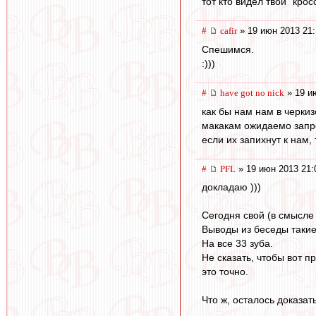
тот кто видел твои "крос
#
cafir
» 19 июн 2013 21:
Спешимся.
:)))
#
have got no nick
» 19 и
как бы нам нам в черкиз
макакам ожидаемо запрет
если их запихнут к нам,
#
PFL
» 19 июн 2013 21:
докладаю )))
Сегодня свой (в смысле
Выводы из беседы такие
На все 33 зуба.
Не сказать, чтобы вот п
это точно.
Что ж, осталось доказат