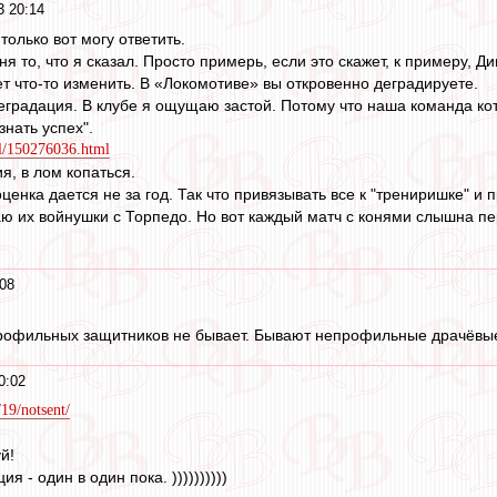
3 20:14
 только вот могу ответить.
ня то, что я сказал. Просто примерь, если это скажет, к примеру, Ди
ет что-то изменить. В «Локомотиве» вы откровенно деградируете.
 деградация. В клубе я ощущаю застой. Потому что наша команда ко
знать успех".
ll/150276036.html
я, в лом копаться.
оценка дается не за год. Так что привязывать все к "трениришке" и
наю их войнушки с Торпедо. Но вот каждый матч с конями слышна пе
08
рофильных защитников не бывает. Бывают непрофильные драчёвые
0:02
/19/notsent/
й!
я - один в один пока. ))))))))))