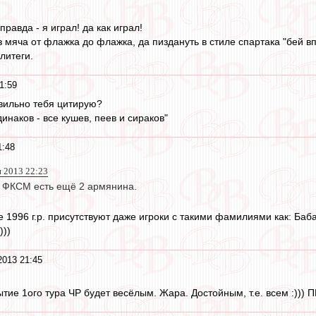
 правда - я играл! да как играл!
 мяча от флажка до флажка, да пиздануть в стиле спартака "бей вп
литеги.
1:59
вильно тебя цитирую?
инаков - все кушев, пеев и сираков"
1:48
н 2013 22:23
 в ФКСМ есть ещё 2 армянина.
 1996 г.р. присутствуют даже игроки с такими фамилиями как: Баба
)))
2013 21:45
тие 1ого тура ЧР будет весёлым. Жара. Достойным, т.е. всем :))) 