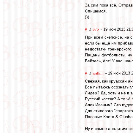
За сим пока всё. Отправ
Спишемся.
)))
#
S75
» 19 июн 2013 21:
При всем скепсисе, на с
если бы ещё им прибави
недостатки тренерского 
Пацаны футболисты, ну 
Бейтесь, ёпт! У вас шан
#
walkin
» 19 июн 2013 2
Свежая, как круассан ан
Все пытаюсь осознать г
Лидер? Да, хоть и не в 
Русский костяк? А то ж!
Алек Иваныч? Сто пудов
Для стилевого "спартако
Пасовые Коста & Glusha
Ну и самое аналитическ