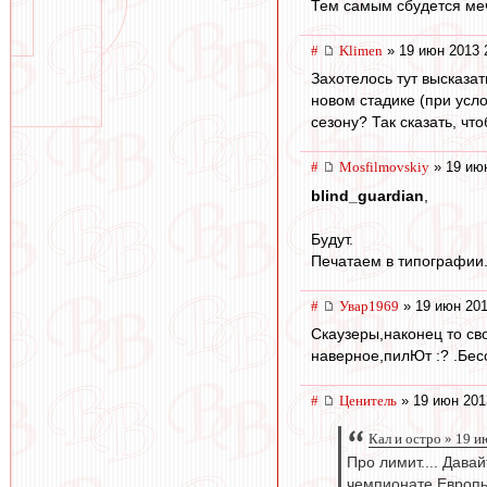
Тем самым сбудется ме
#
Klimen
» 19 июн 2013 
Захотелось тут высказа
новом стадике (при усло
сезону? Так сказать, ч
#
Mosfilmovskiy
» 19 июн
blind_guardian
,
Будут.
Печатаем в типографии..
#
Увар1969
» 19 июн 201
Скаузеры,наконец то св
наверное,пилЮт :? .Бес
#
Ценитель
» 19 июн 201
Кал и остро » 19 и
Про лимит.... Дава
чемпионате Европы