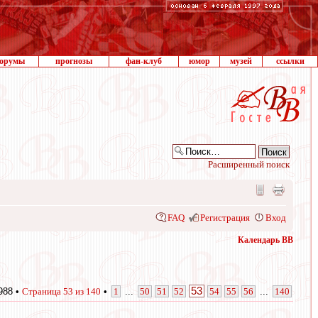
орумы
прогнозы
фан-клуб
юмор
музей
ссылки
Расширенный поиск
FAQ
Регистрация
Вход
Календарь ВВ
53
988 •
Страница
53
из
140
•
1
...
50
51
52
54
55
56
...
140