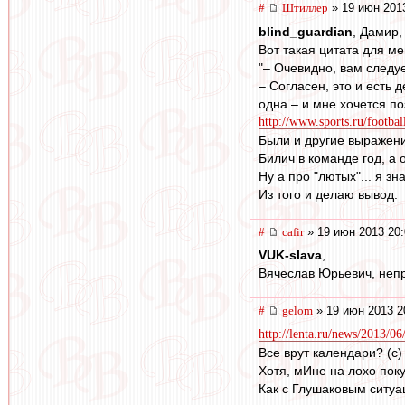
#
Штиллер
» 19 июн 201
blind_guardian
, Дамир,
Вот такая цитата для ме
"– Очевидно, вам следу
– Согласен, это и есть
одна – и мне хочется по
http://www.sports.ru/footba
Были и другие выражени
Билич в команде год, а 
Ну а про "лютых"... я з
Из того и делаю вывод.
#
cafir
» 19 июн 2013 20:
VUK-slava
,
Вячеслав Юрьевич, неп
#
gelom
» 19 июн 2013 2
http://lenta.ru/news/2013/06
Все врут календари? (с)
Хотя, мИне на лохо поку
Как с Глушаковым ситуаци