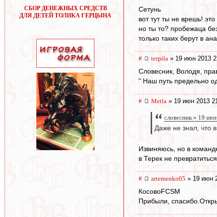
СБОР ДЕНЕЖНЫХ СРЕДСТВ
Сетунь
ДЛЯ ДЕТЕЙ ТОЛИКА ГЕРЦЫНА
вот тут ты не врешь! это
но ты то? пробежаца без
только таких берут в ана
#
terpila
» 19 июн 2013 2
Словесник, Володя, пра
" Наш путь предельно од
#
Metla
» 19 июн 2013 2
словесник » 19 ию
Даже не знал, что
Извиняюсь, но в команде
в Терек не превратиться
#
artemenko05
» 19 июн 
КосовоFCSМ
Прибыли, спасибо.Откры