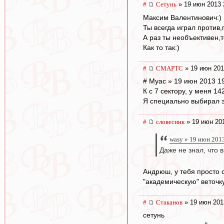
#
Сетунь
» 19 июн 2013 
Максим Валентинович:)
Ты всегда играл против
А раз ты необъективен,
Как то так:)
#
СМАРТС
» 19 июн 201
# Myac » 19 июн 2013 1
К с 7 сектору, у меня 14
Я специально выбирал э
#
словесник
» 19 июн 201
wasy » 19 июн 2013
Даже не знал, что
Андрюш, у тебя просто 
"академическую" веточку
#
Cтаканов
» 19 июн 201
сетунь