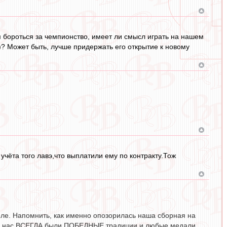
м бороться за чемпионство, имеет ли смысл играть на нашем
ю)? Может быть, лучше придержать его открытие к новому
чёта того лавэ,что выплатили ему по контракту.Тож
тболе. Напомнить, как именно опозорилась наша сборная на
де у нас ВСЕГДА были ПОБЕДНЫЕ традиции и любые медали,