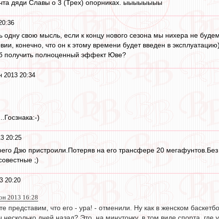
чта дяди Славы о 3 (Трех) опорниках. ыыыыыыыы
20:36
ть одну свою мысль, если к концу нового сезона мы нихера не буде
вии, конечно, что он к этому времени будет введен в эксплуатаци
тоб получить полноценный эффект Юве?
 2013 20:34
.Госзнака:-)
3 20:25
оего Дзю пристроили.Потеряв на его трансфере 20 мегафунтов.Без у
совестные ;)
3 20:20
юн 2013 16:28
йте представим, что его - ура! - отменили. Ну как в женском баске
 несколько дней назад? Это, на минуточку, в том виде спорта, г