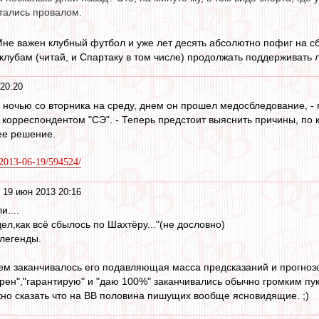
итались провалом.
Мне важен клубный футбол и уже лет десять абсолютно пофиг на с
клубам (читай, и Спартаку в том числе) продолжать поддерживать л
20:20
у ночью со вторника на среду, днем он прошел медосбледование, 
с корреспондентом "СЭ". - Теперь предстоит выяснить причины, по 
ее решение.
u/2013-06-19/594524/
 19 июн 2013 20:16
....
ел,как всё сбылось по Шахтёру..."(не дословно)
 легенды.
м заканчивалось его подавляющая масса предсказаний и прогноз
ерен","гарантирую" и "даю 100%" заканчивались обычно громким пу
но сказать что на ВВ половина пишущих вообще ясновидящие. ;)