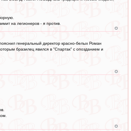
борную.
имит на легионеров - я против.
- пояснил генеральный директор красно-белых Роман
которым бразилец явился в "Спартак" с опозданием и
ов.
ком.