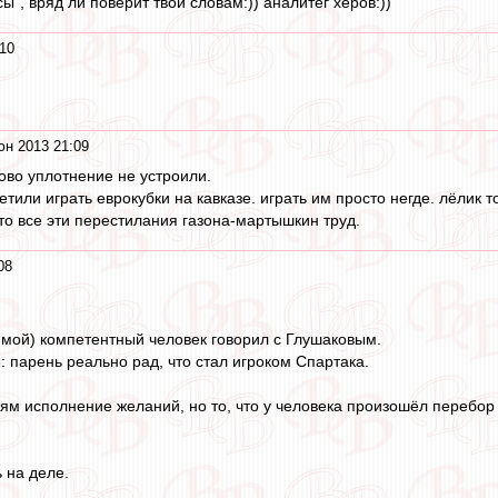
сы", вряд ли поверит твои словам:)) аналитег херов:))
10
юн 2013 21:09
ово уплотнение не устроили.
или играть еврокубки на кавказе. играть им просто негде. лёлик то
 то все эти перестилания газона-мартышкин труд.
08
 мой) компетентный человек говорил с Глушаковым.
: парень реально рад, что стал игроком Спартака.
рям исполнение желаний, но то, что у человека произошёл перебор к
ь на деле.