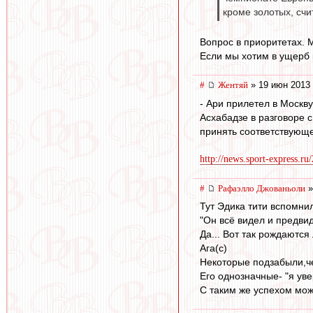
кроме золотых, сч
Вопрос в приоритетах. 
Если мы хотим в ущерб 
#
Жентяй
» 19 июн 2013 
- Ари прилетел в Москв
Асхабадзе в разговоре 
принять соответствующ
http://news.sport-express.r
#
Рафаэлло Джованьоли
»
Тут Эдика тити вспомнили
"Он всё видел и предвид
Да... Вот так рождаются
Ага(с)
Некоторые подзабыли,че
Его однозначные- "я ув
С таким же успехом мож