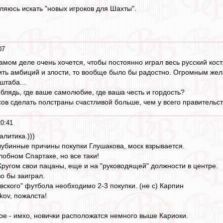
ляюсь искать "новых игроков для Шахты".
07
амом деле очень хочется, чтобы постоянно играл весь русский кост
ть амбиций и злости, то вообще было бы радостно. Огромным жел
штаба...
блядь, где ваше самолюбие, где ваша честь и гордость?
сов сделать полстраны счастливой больше, чем у всего правительств
0:41
алитика.)))
лубинные причины покупки Глушакова, моск взрывается.
злобном Спартаке, но все таки!
 Кругом свои пацаны, еще и на "руководящей" должности в центре.
о бы заиграл.
вского" футбола необходимо 2-3 покупки. (не с) Карпин
kov, пожалста!
ое - имхо, новички расположатся немного выше Кариоки.