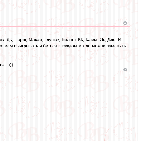
як: ДК, Парш, Макей, Глушак, Биляш, КК, Каюм, Як, Дзю. И
анием выигрывать и биться в каждом матче можно заменить
а...)))